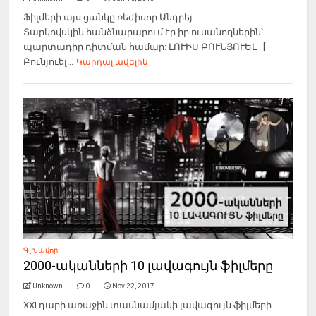
Ֆիլմերի այս ցանկը ռեժիսոր Անդրեյ
Տարկովսկին հանձնարարում էր իր ուսանողներին՝
պարտադիր դիտման համար: ԼՈՒԻՍ ԲՈՒՆՅՈՒԵԼ [
Բունյուել...
Կարդալ ավելին
Գլխավոր
2000-ականների 10 լավագույն ֆիլմերը
Unknown
0
Nov 22, 2017
XXI դարի առաջին տասնամյակի լավագույն ֆիլմերի