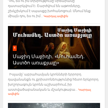
Դու, ես ու իմ տխրությունը Սրճարանը
դատարկվում է։ Շարժվում են աթոռները,
շխկշխկում է սպասքը խոհանոցում։ Մնում ենք
միայն դու, ես ու իմ...
Կարդալ ավելին
8
Մաջիդ Մաջիդի․ «Մուհամեդ․
Աստծո առաքյալը»
Իսլամը՝ աբրահամյան կրոնների երրորդ
դավանանքն ու քրիստոնեությունից հետո երկրորդ
խոշորագույն կրոնն աշխարհում, իր
աստվածաբանական և մշակութաբա...
Կարդալ
ավելին