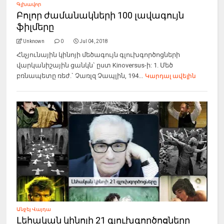
Գլխավոր
Բոլոր ժամանակների 100 լավագույն
ֆիլմերը
Unknown
0
Jul 04, 2018
Հնչյունային կինոյի մեծագույն գլուխգործոցների
վարկանիշային ցանկն` ըստ Kinoversus-ի: 1. Մեծ
բռնապետը ռեժ.` Չառլզ Չապլին, 194...
Կարդալ ավելին
Անջեյ Վայդա
Լեհական կինոյի 21 գլուխգործոցները