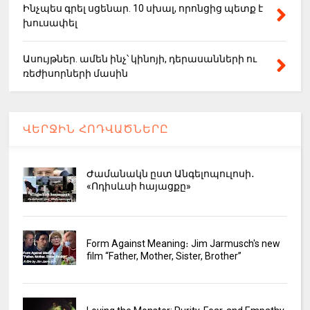
Ինչպես գրել սցենար. 10 սխալ, որոնցից պետք է
խուսափել
Ասույթներ. ամեն ինչ՝ կինոյի, դերասանների ու
ռեժիսորների մասին
ՎԵՐՋԻՆ ՀՈԴՎԱԾՆԵՐԸ
Ժամանակն ըստ Անգելոպուլոսի․
«Ոդիսևսի հայացքը»
Form Against Meaning։ Jim Jarmusch's new
film “Father, Mother, Sister, Brother”