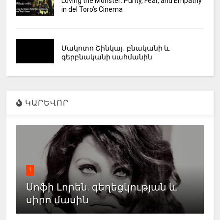
Loving the Monster: Purity, Fear, and Empathy
in del Toro’s Cinema
Մակոտո Շինկայ․ բնականի և
գերբնականի սահմանին
ԿԱՐԵՎՈՐ
1
Սոֆի Լորեն. գեղեցկության և
սիրո մասին