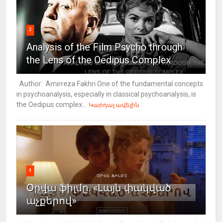
3
Analysis of the Film Psycho through
the Lens of the Oedipus Complex
Author: Amirreza Fakhri One of the fundamental concepts
in psychoanalysis, especially in classical psychoanalysis, is
the Oedipus complex...
Կարդալ ավելին
4
Օրվա ֆիլմը. «Լայն փակված
աչքերով»