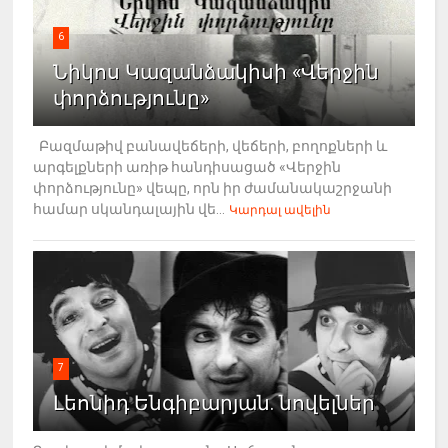
6
Նիկոս Կազանձակիսի «Վերջին
փորձությունը»
Բազմաթիվ բանավեճերի, վեճերի, բողոքների և
արգելքների առիթ հանդիսացած «Վերջին
փորձությունը» վեպը, որն իր ժամանակաշրջանի
համար սկանդալային վե...
Կարդալ ավելին
7
Լեոնիդ Ենգիբարյան. նովելներ