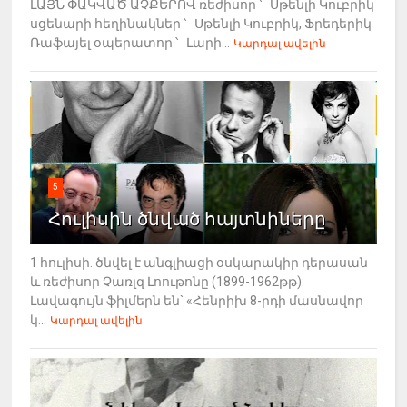
ԼԱՅՆ ՓԱԿՎԱԾ ԱՉՔԵՐՈՎ ռեժիսոր ՝ Սթենլի Կուբրիկ
սցենարի հեղինակներ ՝ Սթենլի Կուբրիկ, Ֆրեդերիկ
Ռաֆայել օպերատոր ՝ Լարի...
Կարդալ ավելին
5
Հուլիսին ծնված հայտնիները
1 հուլիսի. ծնվել է անգլիացի օսկարակիր դերասան
և ռեժիսոր Չառլզ Լոութոնը (1899-1962թթ):
Լավագույն ֆիլմերն են` «Հենրիխ 8-րդի մասնավոր
կ...
Կարդալ ավելին