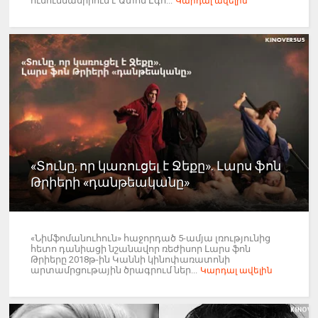
ուսումնասիրում է Ատոմ Էգո...
Կարդալ ավելին
«Տունը, որ կառուցել է Ջեքը». Լարս ֆոն
Թրիերի «դանթեականը»
«Նիմֆոմանուհուն» հաջորդած 5-ամյա լռությունից
հետո դանիացի նշանավոր ռեժիսոր Լարս ֆոն
Թրիերը 2018թ-ին Կաննի կինոփառատոնի
արտամրցութային ծրագրում ներ...
Կարդալ ավելին