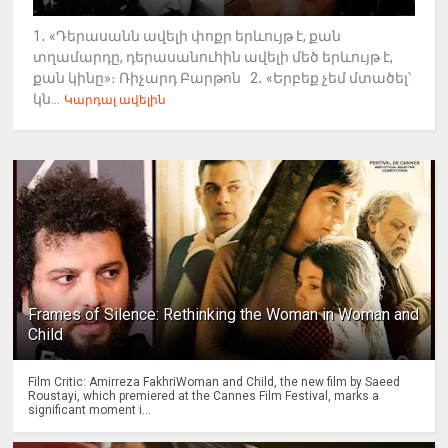
1․ «Դերասանն ավելի փոքր երևույթ է, քան
տղամարդը, դերասանուհին ավելի մեծ երևույթ է,
քան կինը»։ Ռիչարդ Բարթոն 2․ «Երբեք չեմ մտածել՝
կն...
Կարդալ ավելին
Frames of Silence: Rethinking the Woman in Woman and
Child
Film Critic: Amirreza FakhriWoman and Child, the new film by Saeed
Roustayi, which premiered at the Cannes Film Festival, marks a
significant moment i...