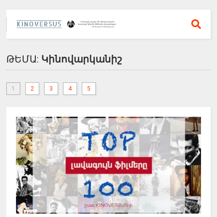
ԹԵՄԱ:
Կինովարկանիշ
1
2
3
4
5