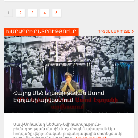
1
2
3
4
5
ԽՄԲԱԳՐԻ ԸՆՏՐՈՒԹՅՈՒՆԸ
ԴԻՏԵԼ ԱՄԲՈՂՋԸ
Հայոց Մեծ եղեռնի թեման Ատոմ
Էգոյանի արվեստում
Սավ-Մոհամադ Նեժադ«Նվիրատվություն»
բեմադրության մասին և ոչ միայն Նախաբան Այս
հոդվածը վերլուծական-բովանդակային մոտեցմամբ