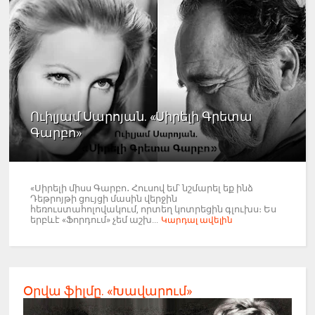
Ուիլյամ Սարոյան. «Սիրելի Գրետա
Գարբո»
«Սիրելի միսս Գարբո․ Հուսով եմ՝ նշմարել եք ինձ
Դեթրոյթի ցույցի մասին վերջին
հեռուստահոլովակում, որտեղ կոտրեցին գլուխս։ Ես
երբևէ «Ֆորդում» չեմ աշխ...
Կարդալ ավելին
Օրվա ֆիլմը. «Խավարում»