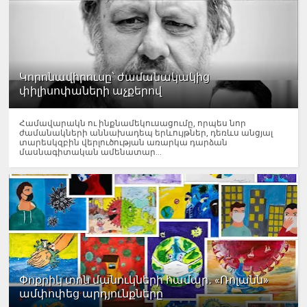
Կորոնավիրուսը՝ ժամանակակից
փիլիսոփաների աչքերով
Համավարակն ու ինքնամեկուսացումը, որպես նոր
ժամանակների աննախադեպ երևույթներ, դեռևս անցյալ
տարեսկզբին վերլուծության առարկա դարձան
մասնագիտական ամենատար...
Փոքրիկ տոն մանուկների համար․ «Ռոլանն»
ամփոփեց արդյունքները