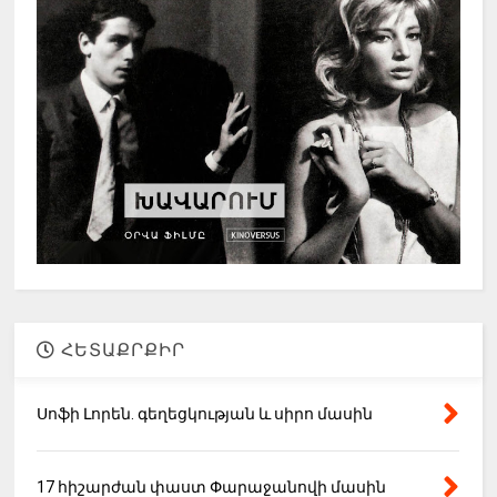
ՀԵՏԱՔՐՔԻՐ
Սոֆի Լորեն. գեղեցկության և սիրո մասին
17 հիշարժան փաստ Փարաջանովի մասին