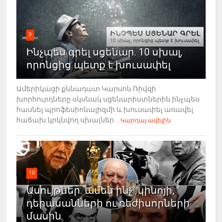
9
Ինչպես գրել սցենար. 10 սխալ,
որոնցից պետք է խուսափել
Ամերիկացի քննադատ Կարսոն Ռիվզի
խորհուրդները սկսնակ սցենարիստներին ինչպես
հասնել պրոֆեսիոնալիզմի և խուսափել առավել
հաճախ կրկնվող սխալներ...
Կարդալ ավելին
10
Ասույթներ. ամեն ինչ՝ կինոյի,
դերասանների ու ռեժիսորների
մասին