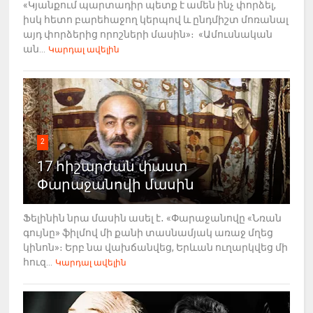
«Կյանքում պարտադիր պետք է ամեն ինչ փորձել,
իսկ հետո բարեհաջող կերպով և ընդմիշտ մոռանալ
այդ փորձերից որոշների մասին»։ «Ամուսնական
ան...
Կարդալ ավելին
2
17 հիշարժան փաստ
Փարաջանովի մասին
Ֆելինին նրա մասին ասել է․ «Փարաջանովը «Նռան
գույնը» ֆիլմով մի քանի տասնամյակ առաջ մղեց
կինոն»։ Երբ նա վախճանվեց, Երևան ուղարկվեց մի
հուզ...
Կարդալ ավելին