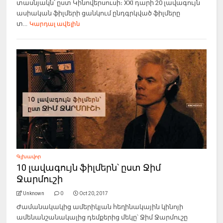
տասնյակն՝ ըստ Կինովերսուսի։ XXI դարի 20 լավագույն
ասիական ֆիլմերի ցանկում ընդգրկված ֆիլմերը
տ...
Կարդալ ավելին
Գլխավոր
10 լավագույն ֆիլմերն՝ ըստ Ջիմ
Ջարմուշի
Unknown
0
Oct 20, 2017
Ժամանակակից ամերիկյան հեղինակային կինոյի
ամենանշանակալից դեմքերից մեկը՝ Ջիմ Ջարմուշը