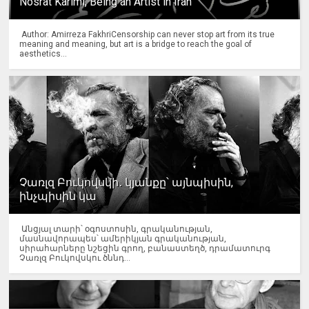
Nosrat Karimi, Being an Artist in Iran
Author: Amirreza FakhriCensorship can never stop art from its true
meaning and meaning, but art is a bridge to reach the goal of
aesthetics...
Չառլզ Բուկովսկի․ կյանքը՝ այնպիսին,
ինչպիսին կա
Անցյալ տարի՝ օգոստոսին, գրականության,
մասնավորապես՝ ամերիկյան գրականության,
սիրահարները նշեցին գրող, բանաստեղծ, դրամատուրգ
Չառլզ Բուկովսկու ծննդ...