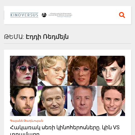
ԹԵՄԱ:
Էդդի Ռեդմեյն
Գայանե Թադևոսյան
Հակառակ սեռի կինոհերոսները. կին VS
տղամարդ