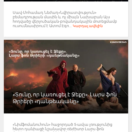
Սավ-Մոհամադ Նեժադ«Նվիրատվություն»
բեմադրության մասին և ոչ միայն Նախաբան Այս
հոդվածը վերլուծական-բովանդակային մոտեցմամբ
ուսումնասիրում է Ատոմ Էգո...
Կարդալ ավելին
«Տունը, որ կառուցել է Ջեքը». Լարս ֆոն
Թրիերի «դանթեականը»
«Նիմֆոմանուհուն» հաջորդած 5-ամյա լռությունից
հետո դանիացի նշանավոր ռեժիսոր Լարս ֆոն