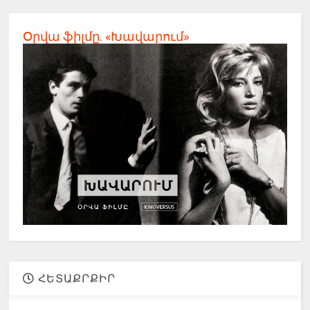
Օրվա ֆիլմը. «Խավարում»
ՀԵՏԱՔՐՔԻՐ