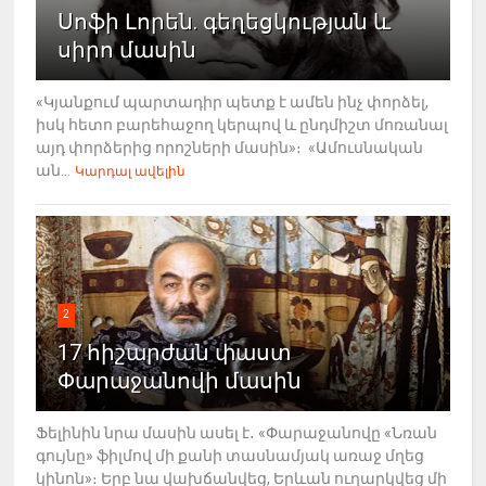
Սոֆի Լորեն. գեղեցկության և
սիրո մասին
«Կյանքում պարտադիր պետք է ամեն ինչ փորձել,
իսկ հետո բարեհաջող կերպով և ընդմիշտ մոռանալ
այդ փորձերից որոշների մասին»։ «Ամուսնական
ան...
Կարդալ ավելին
2
17 հիշարժան փաստ
Փարաջանովի մասին
Ֆելինին նրա մասին ասել է․ «Փարաջանովը «Նռան
գույնը» ֆիլմով մի քանի տասնամյակ առաջ մղեց
կինոն»։ Երբ նա վախճանվեց, Երևան ուղարկվեց մի