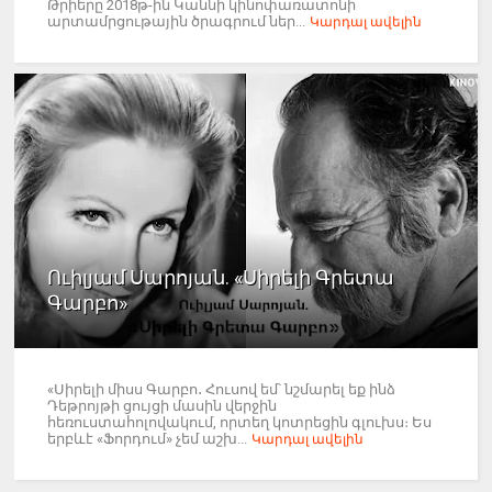
Թրիերը 2018թ-ին Կաննի կինոփառատոնի
արտամրցութային ծրագրում ներ...
Կարդալ ավելին
Ուիլյամ Սարոյան. «Սիրելի Գրետա
Գարբո»
«Սիրելի միսս Գարբո․ Հուսով եմ՝ նշմարել եք ինձ
Դեթրոյթի ցույցի մասին վերջին
հեռուստահոլովակում, որտեղ կոտրեցին գլուխս։ Ես
երբևէ «Ֆորդում» չեմ աշխ...
Կարդալ ավելին