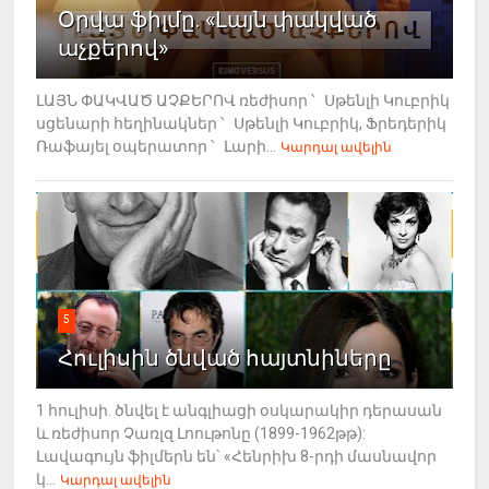
Օրվա ֆիլմը. «Լայն փակված
աչքերով»
ԼԱՅՆ ՓԱԿՎԱԾ ԱՉՔԵՐՈՎ ռեժիսոր ՝ Սթենլի Կուբրիկ
սցենարի հեղինակներ ՝ Սթենլի Կուբրիկ, Ֆրեդերիկ
Ռաֆայել օպերատոր ՝ Լարի...
Կարդալ ավելին
5
Հուլիսին ծնված հայտնիները
1 հուլիսի. ծնվել է անգլիացի օսկարակիր դերասան
և ռեժիսոր Չառլզ Լոութոնը (1899-1962թթ):
Լավագույն ֆիլմերն են` «Հենրիխ 8-րդի մասնավոր
կ...
Կարդալ ավելին