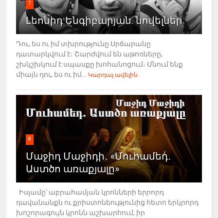
7
Լեոնիդ Ենգիբարյան. նովելներ
Դու, ես ու իմ տխրությունը Սրճարանը
դատարկվում է։ Շարժվում են աթոռները,
շխկշխկում է սպասքը խոհանոցում։ Մնում ենք
միայն դու, ես ու իմ...
Կարդալ ավելին
8
Մաջիդ Մաջիդի․ «Մուհամեդ․
Աստծո առաքյալը»
Իսլամը՝ աբրահամյան կրոնների երրորդ
դավանանքն ու քրիստոնեությունից հետո երկրորդ
խոշորագույն կրոնն աշխարհում, իր