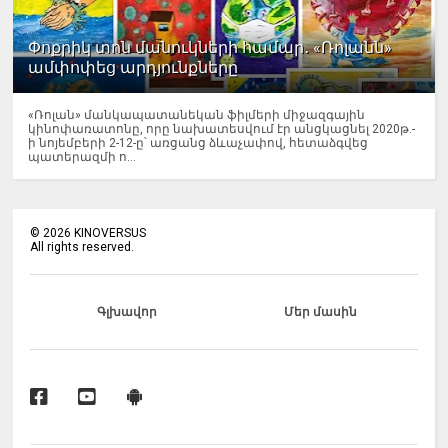
Փոքրիկ տոն մանուկների համար․ «Ռոլանն»
ամփոփեց արդյունքները
«Ռոլան» մանկապատանեկան ֆիլմերի միջազգային
կինոփառատոնը, որը նախատեսվում էր անցկացնել 2020թ.-
ի նոյեմբերի 2-12-ը՝ առցանց ձևաչափով, հետաձգվեց
պատերազմի ո...
©
2026
KINOVERSUS
All rights reserved.
Գլխավոր
Մեր մասին