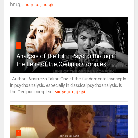
հուզ...
Կարդալ ավելին
3
Analysis of the Film Psycho through
the Lens of the Oedipus Complex
Author: Amirreza Fakhri One of the fundamental concepts
in psychoanalysis, especially in classical psychoanalysis, is
the Oedipus complex...
Կարդալ ավելին
4