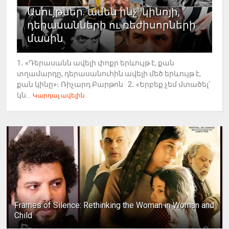
Ասույթներ. ամեն ինչ՝ կինոյի,
դերասանների ու ռեժիսորների
մասին
1․ «Դերասանն ավելի փոքր երևույթ է, քան
տղամարդը, դերասանուհին ավելի մեծ երևույթ է,
քան կինը»։ Ռիչարդ Բարթոն 2․ «Երբեք չեմ մտածել՝
կն...
Կարդալ ավելին
Frames of Silence: Rethinking the Woman in Woman and
Child