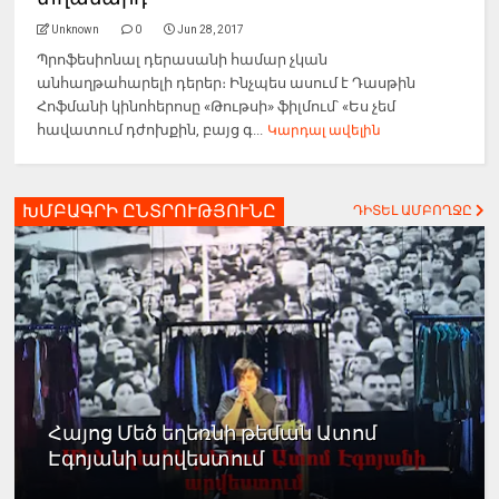
Unknown
0
Jun 28, 2017
Պրոֆեսիոնալ դերասանի համար չկան
անհաղթահարելի դերեր։ Ինչպես ասում է Դասթին
Հոֆմանի կինոհերոսը «Թութսի» ֆիլմում՝ «Ես չեմ
հավատում դժոխքին, բայց գ...
Կարդալ ավելին
ԽՄԲԱԳՐԻ ԸՆՏՐՈՒԹՅՈՒՆԸ
ԴԻՏԵԼ ԱՄԲՈՂՋԸ
Հայոց Մեծ եղեռնի թեման Ատոմ
Էգոյանի արվեստում