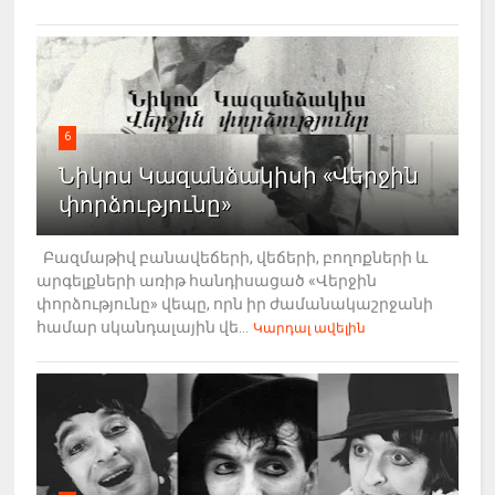
6
Նիկոս Կազանձակիսի «Վերջին
փորձությունը»
Բազմաթիվ բանավեճերի, վեճերի, բողոքների և
արգելքների առիթ հանդիսացած «Վերջին
փորձությունը» վեպը, որն իր ժամանակաշրջանի
համար սկանդալային վե...
Կարդալ ավելին