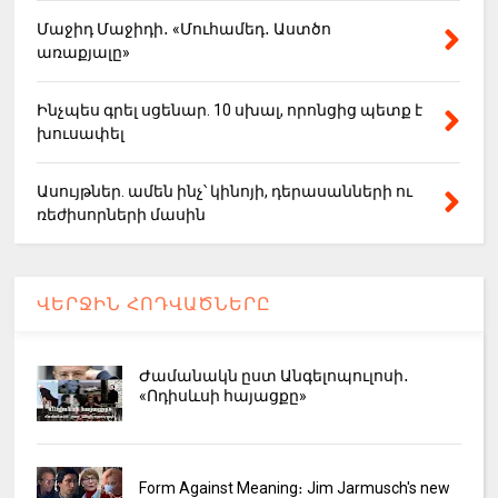
Մաջիդ Մաջիդի․ «Մուհամեդ․ Աստծո
առաքյալը»
Ինչպես գրել սցենար. 10 սխալ, որոնցից պետք է
խուսափել
Ասույթներ. ամեն ինչ՝ կինոյի, դերասանների ու
ռեժիսորների մասին
ՎԵՐՋԻՆ ՀՈԴՎԱԾՆԵՐԸ
Ժամանակն ըստ Անգելոպուլոսի․
«Ոդիսևսի հայացքը»
Form Against Meaning։ Jim Jarmusch's new