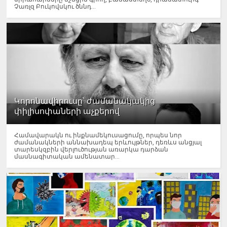
Չառլզ Բուկովսկու ծննդ...
Կորոնավիրուսը՝ ժամանակակից
փիլիսոփաների աչքերով
Համավարակն ու ինքնամեկուսացումը, որպես նոր
ժամանակների աննախադեպ երևույթներ, դեռևս անցյալ
տարեսկզբին վերլուծության առարկա դարձան
մասնագիտական ամենատար...