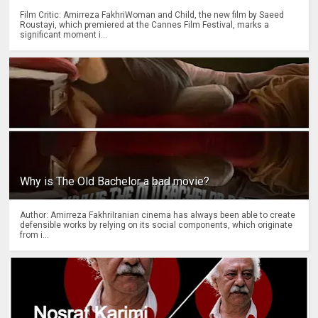
Film Critic: Amirreza FakhriWoman and Child, the new film by Saeed
Roustayi, which premiered at the Cannes Film Festival, marks a
significant moment i...
Why is The Old Bachelor a bad movie?
Author: Amirreza FakhriIranian cinema has always been able to create
defensible works by relying on its social components, which originate
from i...