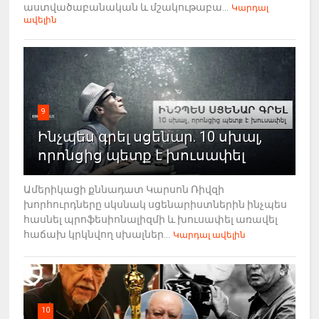
աստվածաբանական և մշակութաբա...
Կարդալ
ավելին
9
Ինչպես գրել սցենար. 10 սխալ,
որոնցից պետք է խուսափել
Ամերիկացի քննադատ Կարսոն Ռիվզի
խորհուրդները սկսնակ սցենարիստներին ինչպես
հասնել պրոֆեսիոնալիզմի և խուսափել առավել
հաճախ կրկնվող սխալներ...
Կարդալ ավելին
10