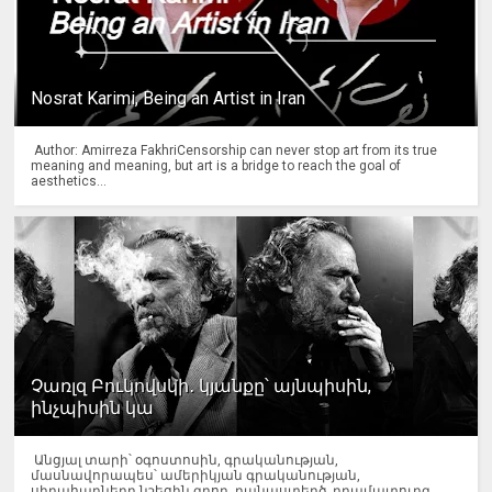
Nosrat Karimi, Being an Artist in Iran
Author: Amirreza FakhriCensorship can never stop art from its true
meaning and meaning, but art is a bridge to reach the goal of
aesthetics...
Չառլզ Բուկովսկի․ կյանքը՝ այնպիսին,
ինչպիսին կա
Անցյալ տարի՝ օգոստոսին, գրականության,
մասնավորապես՝ ամերիկյան գրականության,
սիրահարները նշեցին գրող, բանաստեղծ, դրամատուրգ