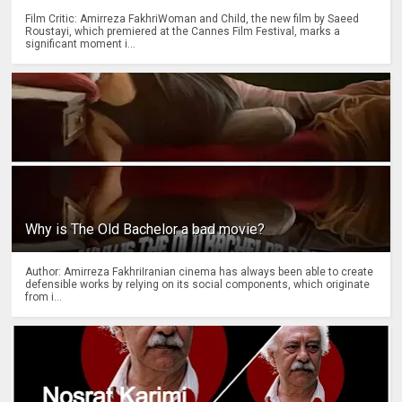
Film Critic: Amirreza FakhriWoman and Child, the new film by Saeed
Roustayi, which premiered at the Cannes Film Festival, marks a
significant moment i...
Why is The Old Bachelor a bad movie?
Author: Amirreza FakhriIranian cinema has always been able to create
defensible works by relying on its social components, which originate
from i...