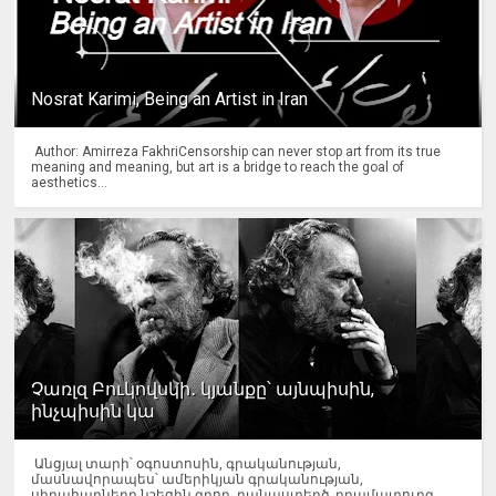
Nosrat Karimi, Being an Artist in Iran
Author: Amirreza FakhriCensorship can never stop art from its true
meaning and meaning, but art is a bridge to reach the goal of
aesthetics...
Չառլզ Բուկովսկի․ կյանքը՝ այնպիսին,
ինչպիսին կա
Անցյալ տարի՝ օգոստոսին, գրականության,
մասնավորապես՝ ամերիկյան գրականության,
սիրահարները նշեցին գրող, բանաստեղծ, դրամատուրգ