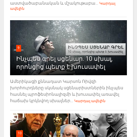
աստվածաբանական և մշակութաբա...
Կարդալ
ավելին
9
Ինչպես գրել սցենար. 10 սխալ,
որոնցից պետք է խուսափել
Ամերիկացի քննադատ Կարսոն Ռիվզի
խորհուրդները սկսնակ սցենարիստներին ինչպես
հասնել պրոֆեսիոնալիզմի և խուսափել առավել
հաճախ կրկնվող սխալներ...
Կարդալ ավելին
10