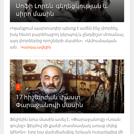
Սոֆի Լորեն. գեղեցկության և
սիրո մասին
«Կյանքում պարտադիր պետք է ամեն ինչ փորձել,
իսկ հետո բարեհաջող կերպով և ընդմիշտ մոռանալ
այդ փորձերից որոշների մասին»։ «Ամուսնական
ան...
Կարդալ ավելին
2
17 հիշարժան փաստ
Փարաջանովի մասին
Ֆելինին նրա մասին ասել է․ «Փարաջանովը «Նռան
գույնը» ֆիլմով մի քանի տասնամյակ առաջ մղեց
կինոն»։ Երբ նա վախճանվեց, Երևան ուղարկվեց մի