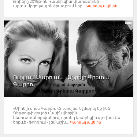
Թրիերը 2018թ-ին Կաննի կինոփառատոնի
արտամրցութային ծրագրում ներ...
Կարդալ ավելին
Ուիլյամ Սարոյան. «Սիրելի Գրետա
Գարբո»
«Սիրելի միսս Գարբո․ Հուսով եմ՝ նշմարել եք ինձ
Դեթրոյթի ցույցի մասին վերջին
հեռուստահոլովակում, որտեղ կոտրեցին գլուխս։ Ես
երբևէ «Ֆորդում» չեմ աշխ...
Կարդալ ավելին