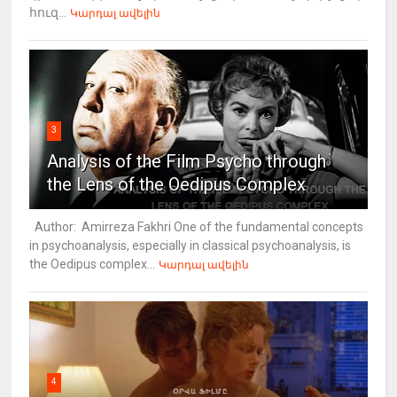
հուզ...
Կարդալ ավելին
3
Analysis of the Film Psycho through
the Lens of the Oedipus Complex
Author: Amirreza Fakhri One of the fundamental concepts
in psychoanalysis, especially in classical psychoanalysis, is
the Oedipus complex...
Կարդալ ավելին
4