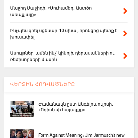
Մաջիդ Մաջիդի․ «Մուհամեդ․ Աստծո
առաքյալը»
Ինչպես գրել սցենար. 10 սխալ, որոնցից պետք է
խուսափել
Ասույթներ. ամեն ինչ՝ կինոյի, դերասանների ու
ռեժիսորների մասին
ՎԵՐՋԻՆ ՀՈԴՎԱԾՆԵՐԸ
Ժամանակն ըստ Անգելոպուլոսի․
«Ոդիսևսի հայացքը»
Form Against Meaning։ Jim Jarmusch's new