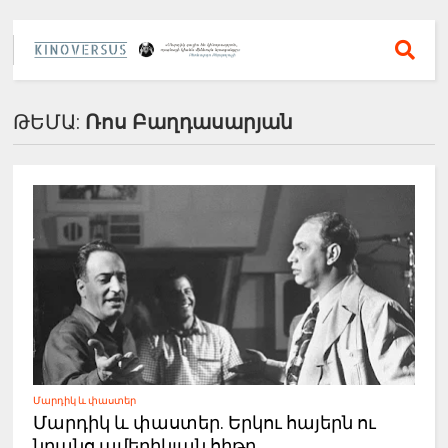
ԹԵՄԱ:
Ռոս Բաղդասարյան
Մարդիկ և փաստեր
Մարդիկ և փաստեր. Երկու հայերն ու
նրանց ամերիկյան հիթը