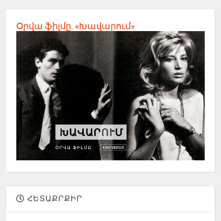
Օրվա ֆիլմը. «Խավարում»
ՀԵՏԱՔՐՔԻՐ