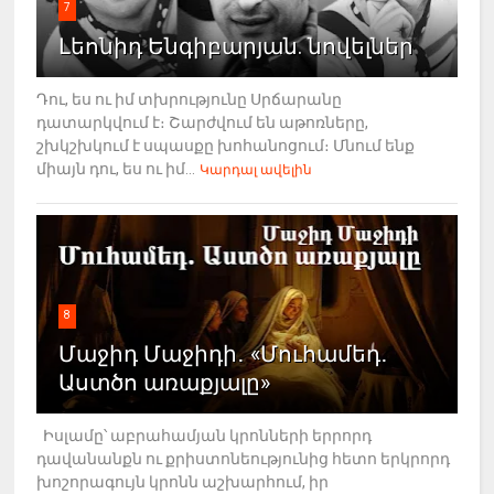
7
Լեոնիդ Ենգիբարյան. նովելներ
Դու, ես ու իմ տխրությունը Սրճարանը
դատարկվում է։ Շարժվում են աթոռները,
շխկշխկում է սպասքը խոհանոցում։ Մնում ենք
միայն դու, ես ու իմ...
Կարդալ ավելին
8
Մաջիդ Մաջիդի․ «Մուհամեդ․
Աստծո առաքյալը»
Իսլամը՝ աբրահամյան կրոնների երրորդ
դավանանքն ու քրիստոնեությունից հետո երկրորդ
խոշորագույն կրոնն աշխարհում, իր