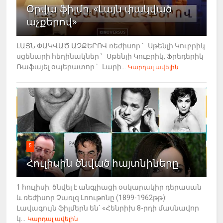
Օրվա ֆիլմը. «Լայն փակված
աչքերով»
ԼԱՅՆ ՓԱԿՎԱԾ ԱՉՔԵՐՈՎ ռեժիսոր ՝ Սթենլի Կուբրիկ
սցենարի հեղինակներ ՝ Սթենլի Կուբրիկ, Ֆրեդերիկ
Ռաֆայել օպերատոր ՝ Լարի...
Կարդալ ավելին
5
Հուլիսին ծնված հայտնիները
1 հուլիսի. ծնվել է անգլիացի օսկարակիր դերասան
և ռեժիսոր Չառլզ Լոութոնը (1899-1962թթ):
Լավագույն ֆիլմերն են` «Հենրիխ 8-րդի մասնավոր
կ...
Կարդալ ավելին