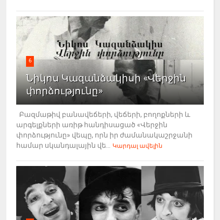
6
Նիկոս Կազանձակիսի «Վերջին
փորձությունը»
Բազմաթիվ բանավեճերի, վեճերի, բողոքների և
արգելքների առիթ հանդիսացած «Վերջին
փորձությունը» վեպը, որն իր ժամանակաշրջանի
համար սկանդալային վե...
Կարդալ ավելին