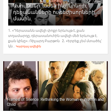
Ասույթներ. ամեն ինչ՝ կինոյի,
դերասանների ու ռեժիսորների
մասին
1․ «Դերասանն ավելի փոքր երևույթ է, քան
տղամարդը, դերասանուհին ավելի մեծ երևույթ է,
քան կինը»։ Ռիչարդ Բարթոն 2․ «Երբեք չեմ մտածել՝
կն...
Կարդալ ավելին
Frames of Silence: Rethinking the Woman in Woman and
Child