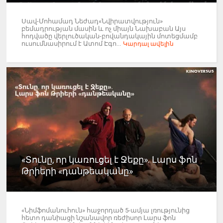
Սավ-Մոհամադ Նեժադ«Նվիրատվություն»
բեմադրության մասին և ոչ միայն Նախաբան Այս
հոդվածը վերլուծական-բովանդակային մոտեցմամբ
ուսումնասիրում է Ատոմ Էգո...
Կարդալ ավելին
«Տունը, որ կառուցել է Ջեքը». Լարս ֆոն
Թրիերի «դանթեականը»
«Նիմֆոմանուհուն» հաջորդած 5-ամյա լռությունից
հետո դանիացի նշանավոր ռեժիսոր Լարս ֆոն