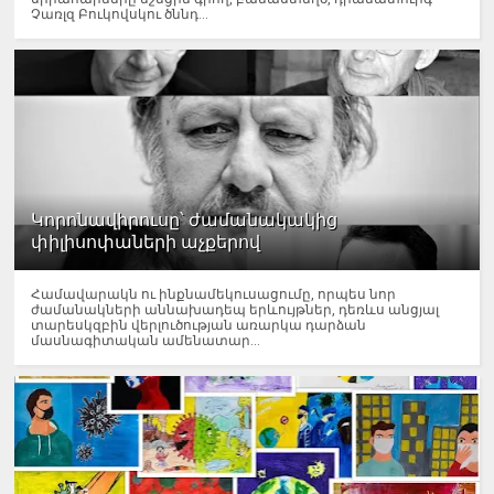
Չառլզ Բուկովսկու ծննդ...
Կորոնավիրուսը՝ ժամանակակից
փիլիսոփաների աչքերով
Համավարակն ու ինքնամեկուսացումը, որպես նոր
ժամանակների աննախադեպ երևույթներ, դեռևս անցյալ
տարեսկզբին վերլուծության առարկա դարձան
մասնագիտական ամենատար...