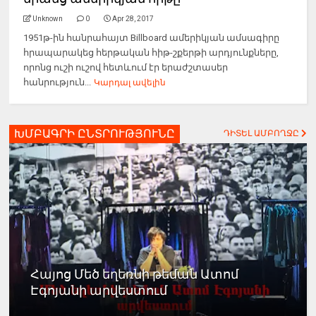
Unknown
0
Apr 28, 2017
1951թ-ին հանրահայտ Billboard ամերիկյան ամսագիրը
հրապարակեց հերթական հիթ-շքերթի արդյունքները,
որոնց ուշի ուշով հետևում էր երաժշտասեր
հանրություն...
Կարդալ ավելին
ԽՄԲԱԳՐԻ ԸՆՏՐՈՒԹՅՈՒՆԸ
ԴԻՏԵԼ ԱՄԲՈՂՋԸ
Հայոց Մեծ եղեռնի թեման Ատոմ
Էգոյանի արվեստում