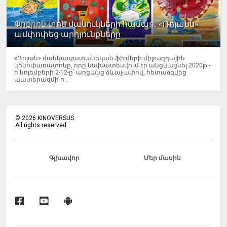
Փոքրիկ տոն մանուկների համար․ «Ռոլանն»
ամփոփեց արդյունքները
«Ռոլան» մանկապատանեկան ֆիլմերի միջազգային
կինոփառատոնը, որը նախատեսվում էր անցկացնել 2020թ.-
ի նոյեմբերի 2-12-ը՝ առցանց ձևաչափով, հետաձգվեց
պատերազմի ո...
©
2026
KINOVERSUS
All rights reserved.
Գլխավոր
Մեր մասին