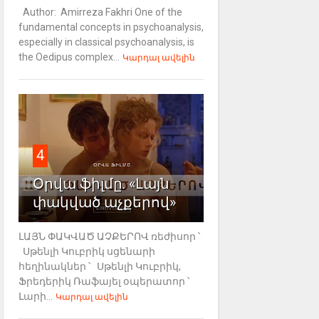
Author: Amirreza Fakhri One of the
fundamental concepts in psychoanalysis,
especially in classical psychoanalysis, is
the Oedipus complex...
Կարդալ ավելին
4
Օրվա ֆիլմը. «Լայն
փակված աչքերով»
ԼԱՅՆ ՓԱԿՎԱԾ ԱՉՔԵՐՈՎ ռեժիսոր ՝
Սթենլի Կուբրիկ սցենարի
հեղինակներ ՝ Սթենլի Կուբրիկ,
Ֆրեդերիկ Ռաֆայել օպերատոր ՝
Լարի...
Կարդալ ավելին