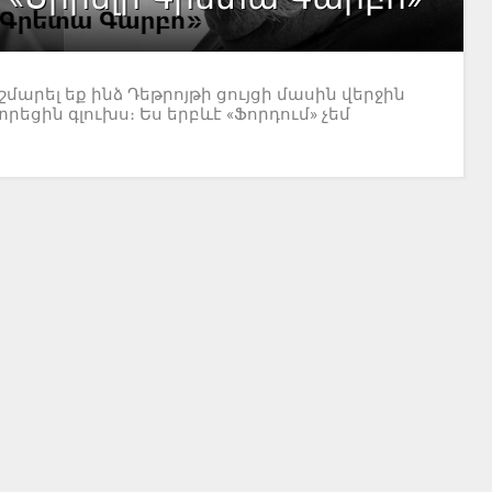
նշմարել եք ինձ Դեթրոյթի ցույցի մասին վերջին
եցին գլուխս։ Ես երբևէ «Ֆորդում» չեմ