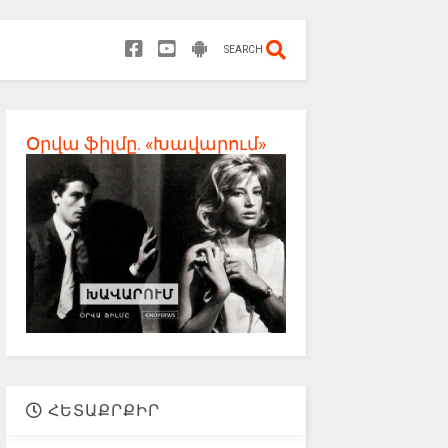
SEARCH
Օրվա ֆիլմը. «Խավարում»
ՀԵՏԱՔՐՔԻՐ