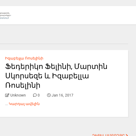
Իզաբելլա Ռոսելինի
Ֆեդերիկո Ֆելինի, Մարտին
Սկորսեզե և Իզաբելլա
Ռոսելինի
Unknown
0
Jan 16, 2017
...
Կարդալ ավելին
ԴԻՏԵԼ ԱՄԲՈՂՋԸ