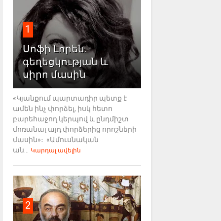
1
Սոֆի Լորեն.
գեղեցկության և
սիրո մասին
«Կյանքում պարտադիր պետք է
ամեն ինչ փորձել, իսկ հետո
բարեհաջող կերպով և ընդմիշտ
մոռանալ այդ փորձերից որոշների
մասին»։ «Ամուսնական
ան...
Կարդալ ավելին
2