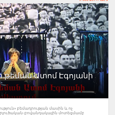
ի թեման Ատոմ Էգոյանի
յուն» բեմադրության մասին և ոչ
երլուծական-բովանդակային մոտեցմամբ