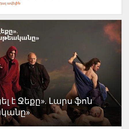
ալ ավելին
ել է Ջեքը». Լարս ֆոն
ականը»