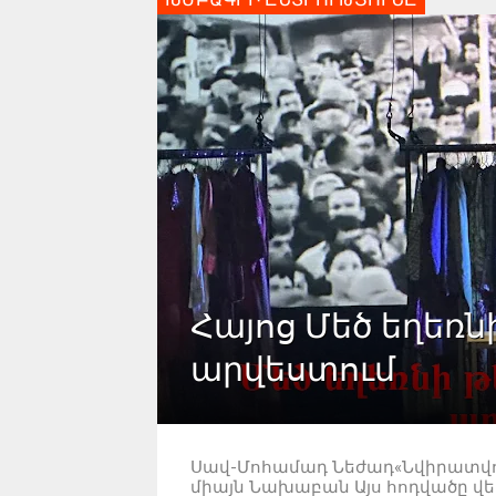
Հայոց Մեծ եղեռն
արվեստում
Սավ-Մոհամադ Նեժադ«Նվիրատվութ
միայն Նախաբան Այս հոդվածը վ