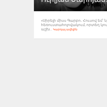
«Սիրելի միսս Գարբո․ Հուսով եմ՝ 
հեռուստահոլովակում, որտեղ կոտր
աշխ...
Կարդալ ավելին