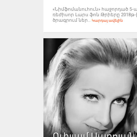
«Նիմֆոմանուհուն» հաջորդած 5-
ռեժիսոր Լարս ֆոն Թրիերը 201
ծրագրում ներ...
Կարդալ ավելին
Ուիլյամ Սարոյան