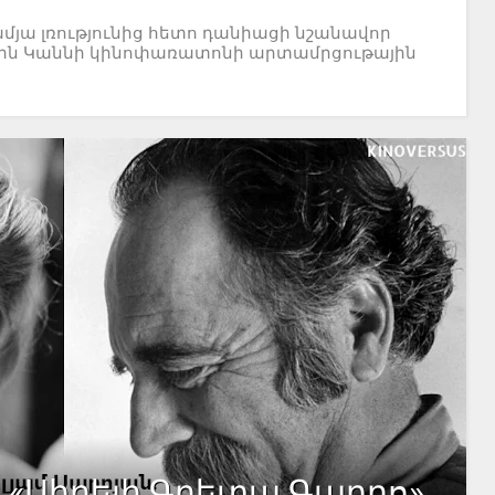
ամյա լռությունից հետո դանիացի նշանավոր
8թ-ին Կաննի կինոփառատոնի արտամրցութային
. «Սիրելի Գրետա Գարբո»