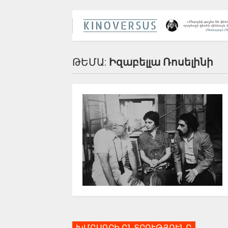
ԹԵՄԱ:
Իզաբելլա Ռոսելինի
ԽՄԲԱԳՐԻ ԸՆՏՐՈՒԹՅՈՒՆԸ