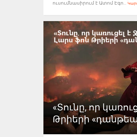
ուսումնասիրում է Ատոմ Էգո...
Կարդ
«Տունը, որ կառուց
Թրիերի «դանթե