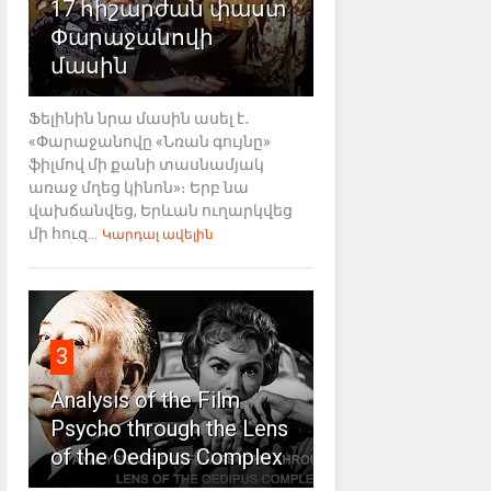
17 հիշարժան փաստ
Փարաջանովի
մասին
Ֆելինին նրա մասին ասել է․
«Փարաջանովը «Նռան գույնը»
ֆիլմով մի քանի տասնամյակ
առաջ մղեց կինոն»։ Երբ նա
վախճանվեց, Երևան ուղարկվեց
մի հուզ...
Կարդալ ավելին
3
Analysis of the Film
Psycho through the Lens
of the Oedipus Complex