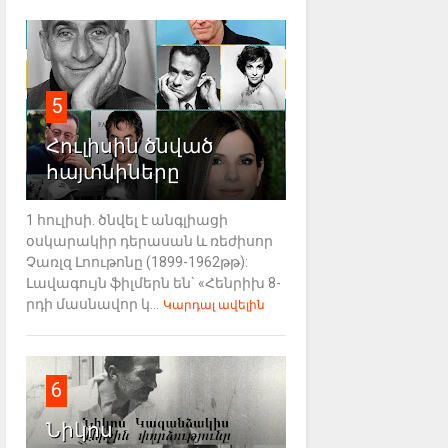
5
Հուլիսին ծնված
հայտնիները
1 հուլիսի. ծնվել է անգլիացի
օսկարակիր դերասան և ռեժիսոր
Չառլզ Լոութոնը (1899-1962թթ):
Լավագույն ֆիլմերն են` «Հենրիխ 8-
րդի մասնավոր կ...
Կարդալ ավելին
6
Նիկոս