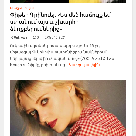
Անուշ Բաբայան
Փիթեր Գրինուեյ․ «Ես մեծ հաճույք եմ
ստանում այս աշխարհի
ձեռքբերումներից»
Unknown
0
Sep 16, 2021
Ուկրաինական «Երիտասարդություն» 48-րդ
միջազգային կինոփառատոնի շրջանակներում
ներկայացնելով իր «Գազանանոց» (ZOO: A Zed & Two
Noughts) ֆիլմը, բրիտանաց...
Կարդալ ավելին