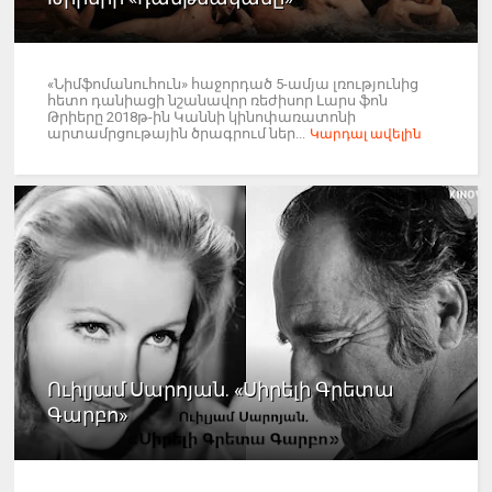
«Նիմֆոմանուհուն» հաջորդած 5-ամյա լռությունից
հետո դանիացի նշանավոր ռեժիսոր Լարս ֆոն
Թրիերը 2018թ-ին Կաննի կինոփառատոնի
արտամրցութային ծրագրում ներ...
Կարդալ ավելին
Ուիլյամ Սարոյան. «Սիրելի Գրետա
Գարբո»