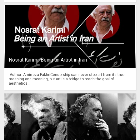
Nosrat Karimi, Being an Artist in Iran
Author: Amirreza FakhriCensorship can never stop art from its true
meaning and meaning, but art is a bridge to reach the goal of
aesthetics...