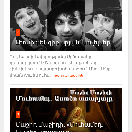
7
Լեոնիդ Ենգիբարյան. նովելներ
Դու, ես ու իմ տխրությունը Սրճարանը
դատարկվում է։ Շարժվում են աթոռները,
շխկշխկում է սպասքը խոհանոցում։ Մնում ենք
միայն դու, ես ու իմ...
Կարդալ ավելին
8
Մաջիդ Մաջիդի․ «Մուհամեդ․