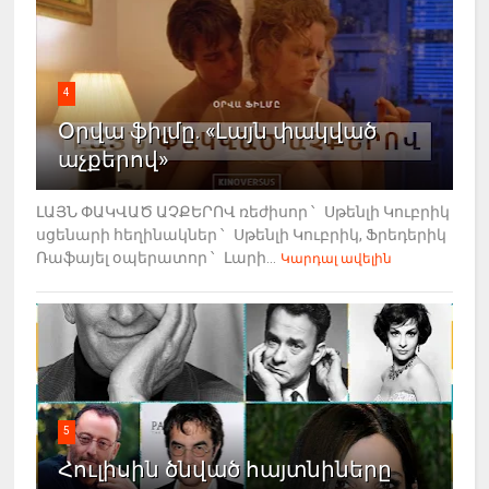
4
Օրվա ֆիլմը. «Լայն փակված
աչքերով»
ԼԱՅՆ ՓԱԿՎԱԾ ԱՉՔԵՐՈՎ ռեժիսոր ՝ Սթենլի Կուբրիկ
սցենարի հեղինակներ ՝ Սթենլի Կուբրիկ, Ֆրեդերիկ
Ռաֆայել օպերատոր ՝ Լարի...
Կարդալ ավելին
5
Հուլիսին ծնված հայտնիները