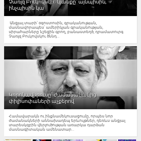
Չառլզ Բուկովսկի․ կյանքը՝ այնպիսին,
ինչպիսին կա
Անցյալ տարի՝ օգոստոսին, գրականության,
մասնավորապես՝ ամերիկյան գրականության,
սիրահարները նշեցին գրող, բանաստեղծ, դրամատուրգ
Չառլզ Բուկովսկու ծննդ...
Կորոնավիրուսը՝ ժամանակակից
փիլիսոփաների աչքերով
Համավարակն ու ինքնամեկուսացումը, որպես նոր
ժամանակների աննախադեպ երևույթներ, դեռևս անցյալ
տարեսկզբին վերլուծության առարկա դարձան
մասնագիտական ամենատար...