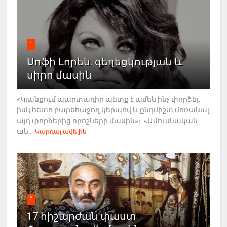
1
Սոֆի Լորեն. գեղեցկության և
սիրո մասին
«Կյանքում պարտադիր պետք է ամեն ինչ փորձել,
իսկ հետո բարեհաջող կերպով և ընդմիշտ մոռանալ
այդ փորձերից որոշների մասին»։ «Ամուսնական
ան...
Կարդալ ավելին
2
17 հիշարժան փաստ