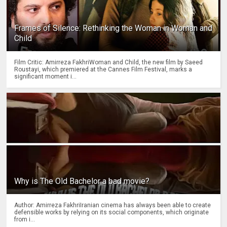
Frames of Silence: Rethinking the Woman in Woman and
Child
Film Critic: Amirreza FakhriWoman and Child, the new film by Saeed
Roustayi, which premiered at the Cannes Film Festival, marks a
significant moment i...
Why is The Old Bachelor a bad movie?
Author: Amirreza FakhriIranian cinema has always been able to create
defensible works by relying on its social components, which originate
from i...