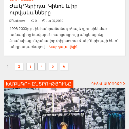
Ժակ Դերիդա․ Կինոն և իր
ուրվականները
Unknown
0
Jun 05, 2020
1998-2000թթ․-ին հանրաճանաչ «Կայե դյու սինեմա»
ամսագիրը ծավալուն հարցազրույց անցկացրեց
ֆրանսիացի նշանավոր փիլիսոփա Ժակ Դերիդայի հետ՝
անդրադառնալով ...
Կարդալ ավելին
1
2
3
4
5
6
ԽՄԲԱԳՐԻ ԸՆՏՐՈՒԹՅՈՒՆԸ
ԴԻՏԵԼ ԱՄԲՈՂՋԸ