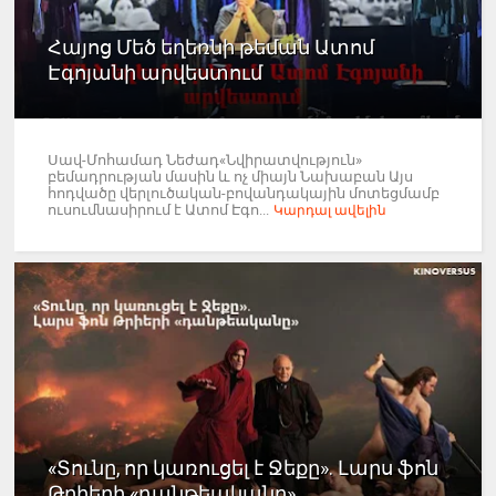
Հայոց Մեծ եղեռնի թեման Ատոմ
Էգոյանի արվեստում
Սավ-Մոհամադ Նեժադ«Նվիրատվություն»
բեմադրության մասին և ոչ միայն Նախաբան Այս
հոդվածը վերլուծական-բովանդակային մոտեցմամբ
ուսումնասիրում է Ատոմ Էգո...
Կարդալ ավելին
«Տունը, որ կառուցել է Ջեքը». Լարս ֆոն
Թրիերի «դանթեականը»