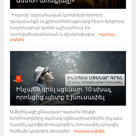
Աստծո առաքյալը»
Իսլամը՝ աբրահամյան կրոնների երրորդ
դավանանքն ու քրիստոնեությունից հետո երկրորդ
խոշորագույն կրոնն աշխարհում, իր
աստվածաբանական և մշակութաբա...
Կարդալ
ավելին
9
Ինչպես գրել սցենար. 10 սխալ,
որոնցից պետք է խուսափել
Ամերիկացի քննադատ Կարսոն Ռիվզի
խորհուրդները սկսնակ սցենարիստներին ինչպես
հասնել պրոֆեսիոնալիզմի և խուսափել առավել
հաճախ կրկնվող սխալներ...
Կարդալ ավելին