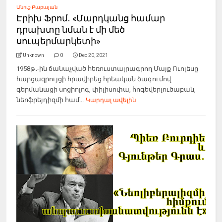
Անուշ Բաբայան
Էրիխ Ֆրոմ․ «Մարդկանց համար
դրախտը նման է մի մեծ
սուպերմարկետի»
Unknown
0
Dec 20, 2021
1958թ․-ին ճանաչված հեռուստալրագրող Մայք Ուոլեսը
հարցազրույցի հրավիրեց հրեական ծագումով
գերմանացի սոցիոլոգ, փիլիսոփա, հոգեվերլուծաբան,
նեոֆրեյդիզմի համ...
Կարդալ ավելին