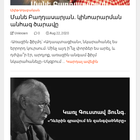
Լիլիթ Աղաջանյան
Մանե Բաղդասարյան․ կինոարարման
անհագ ծարավը
Unknown
0
Aug 22, 2020
-Առաջին ֆիլմդ՝ «Ադապտացիան», նկարահանել ես
երրորդ կուրսում։ Մինչ այդ ի՞նչ փորձեր ես արել, և
դժվա՞ր էր, արդյոք, առաջին անգամ ֆիլմ
նկարահանելը։-Սկզբում ...
Կարդալ ավելին