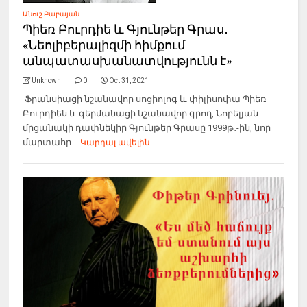
Անուշ Բաբայան
Պիեռ Բուրդիե և Գյունթեր Գրաս․
«Նեոլիբերալիզմի հիմքում
անպատասխանատվությունն է»
Unknown
0
Oct 31, 2021
Ֆրանսիացի նշանավոր սոցիոլոգ և փիլիսոփա Պիեռ
Բուրդիեն և գերմանացի նշանավոր գրող, Նոբելյան
մրցանակի դափնեկիր Գյունթեր Գրասը 1999թ․-ին, նոր
մարտահր...
Կարդալ ավելին