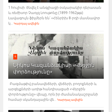
1 հուլիսի. ծնվել է անգլիացի օսկարակիր դերասան
և ռեժիսոր Չառլզ Լոութոնը (1899-1962թթ):
Լավագույն ֆիլմերն են` «Հենրիխ 8-րդի մասնավոր
կ...
Կարդալ ավելին
6
Նիկոս Կազանձակիսի «Վերջին
փորձությունը»
Բազմաթիվ բանավեճերի, վեճերի, բողոքների և
արգելքների առիթ հանդիսացած «Վերջին
փորձությունը» վեպը, որն իր ժամանակաշրջանի
համար սկանդալային վե...
Կարդալ ավելին