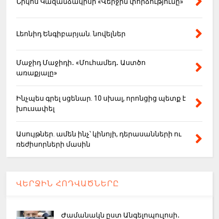
Նիկոս Կազանձակիսի «Վերջին փորձությունը»
Լեոնիդ Ենգիբարյան. նովելներ
Մաջիդ Մաջիդի․ «Մուհամեդ․ Աստծո
առաքյալը»
Ինչպես գրել սցենար. 10 սխալ, որոնցից պետք է
խուսափել
Ասույթներ. ամեն ինչ՝ կինոյի, դերասանների ու
ռեժիսորների մասին
ՎԵՐՋԻՆ ՀՈԴՎԱԾՆԵՐԸ
Ժամանակն ըստ Անգելոպուլոսի․