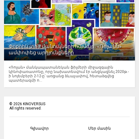
Փոքրիկ տոն մանուկների համար․ «Ռոլանն»
ամփոփեց արդյունքները
«Ռոլան» մանկապատանեկան ֆիլմերի միջազգային
կինոփառատոնը, որը նախատեսվում էր անցկացնել 2020թ.-
ի նոյեմբերի 2-12-ը՝ առցանց ձևաչափով, հետաձգվեց
պատերազմի ո...
©
2026
KINOVERSUS
All rights reserved.
Գլխավոր
Մեր մասին