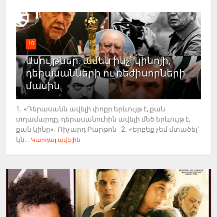
10
Ասույթներ. ամեն ինչ՝ կինոյի,
դերասանների ու ռեժիսորների
մասին
1․ «Դերասանն ավելի փոքր երևույթ է, քան
տղամարդը, դերասանուհին ավելի մեծ երևույթ է,
քան կինը»։ Ռիչարդ Բարթոն 2․ «Երբեք չեմ մտածել՝
կն...
Կարդալ ավելին