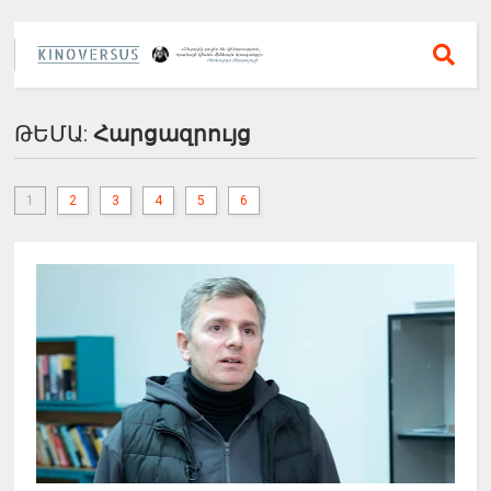
ԹԵՄԱ:
Հարցազրույց
1
2
3
4
5
6