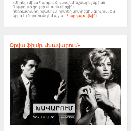
«Սիրելի միսս Գարբո․ Հուսով եմ՝ նշմարել եք ինձ
Դեթրոյթի ցույցի մասին վերջին
հեռուստահոլովակում, որտեղ կոտրեցին գլուխս։ Ես
երբևէ «Ֆորդում» չեմ աշխ...
Կարդալ ավելին
Օրվա ֆիլմը. «Խավարում»