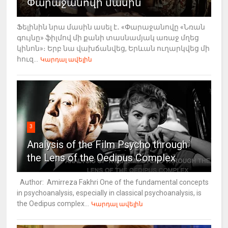
Փարաջանովի մասին
Ֆելինին նրա մասին ասել է․ «Փարաջանովը «Նռան
գույնը» ֆիլմով մի քանի տասնամյակ առաջ մղեց
կինոն»։ Երբ նա վախճանվեց, Երևան ուղարկվեց մի
հուզ...
Կարդալ ավելին
3
Analysis of the Film Psycho through
the Lens of the Oedipus Complex
Author: Amirreza Fakhri One of the fundamental concepts
in psychoanalysis, especially in classical psychoanalysis, is
the Oedipus complex...
Կարդալ ավելին