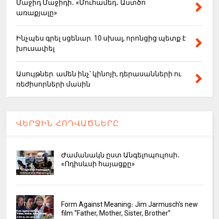
Մաջիդ Մաջիդի․ «Մուհամեդ․ Աստծո
առաքյալը»
Ինչպես գրել սցենար. 10 սխալ, որոնցից պետք է
խուսափել
Ասույթներ. ամեն ինչ՝ կինոյի, դերասանների ու
ռեժիսորների մասին
ՎԵՐՋԻՆ ՀՈԴՎԱԾՆԵՐԸ
Ժամանակն ըստ Անգելոպուլոսի․
«Ոդիսևսի հայացքը»
Form Against Meaning։ Jim Jarmusch's new
film “Father, Mother, Sister, Brother”