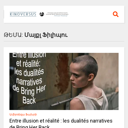
ԹԵՄԱ:
Մայքլ Ֆիլիպու
Ամիրռեզա Ֆախրի
Entre illusion et réalité : les dualités narratives
de Bring Her Back