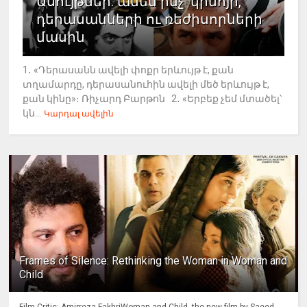
Ասույթներ. ամեն ինչ՝ կինոյի,
դերասանների ու ռեժիսորների
մասին
1․ «Դերասանն ավելի փոքր երևույթ է, քան
տղամարդը, դերասանուհին ավելի մեծ երևույթ է,
քան կինը»։ Ռիչարդ Բարթոն 2․ «Երբեք չեմ մտածել՝
կն...
Կարդալ ավելին
Frames of Silence: Rethinking the Woman in Woman and
Child