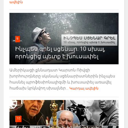
ավելին
9
Ինչպես գրել սցենար. 10 սխալ,
որոնցից պետք է խուսափել
Ամերիկացի քննադատ Կարսոն Ռիվզի
խորհուրդները սկսնակ սցենարիստներին ինչպես
հասնել պրոֆեսիոնալիզմի և խուսափել առավել
հաճախ կրկնվող սխալներ...
Կարդալ ավելին
10