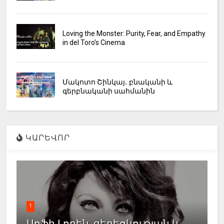
Loving the Monster: Purity, Fear, and Empathy
in del Toro’s Cinema
Մակոտո Շինկայ․ բնականի և
գերբնականի սահմանին
ԿԱՐԵՎՈՐ
1
Սոֆի Լորեն. գեղեցկության և