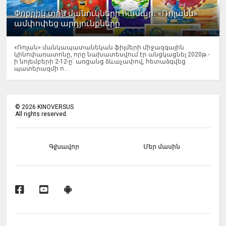
Փոքրիկ տոն մանուկների համար․ «Ռոլանն»
ամփոփեց արդյունքները
«Ռոլան» մանկապատանեկան ֆիլմերի միջազգային
կինոփառատոնը, որը նախատեսվում էր անցկացնել 2020թ.-
ի նոյեմբերի 2-12-ը՝ առցանց ձևաչափով, հետաձգվեց
պատերազմի ո...
©
2026
KINOVERSUS
All rights reserved.
Գլխավոր
Մեր մասին