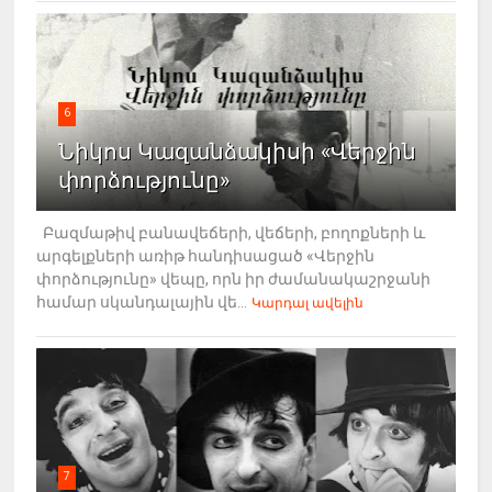
6
Նիկոս Կազանձակիսի «Վերջին
փորձությունը»
Բազմաթիվ բանավեճերի, վեճերի, բողոքների և
արգելքների առիթ հանդիսացած «Վերջին
փորձությունը» վեպը, որն իր ժամանակաշրջանի
համար սկանդալային վե...
Կարդալ ավելին
7