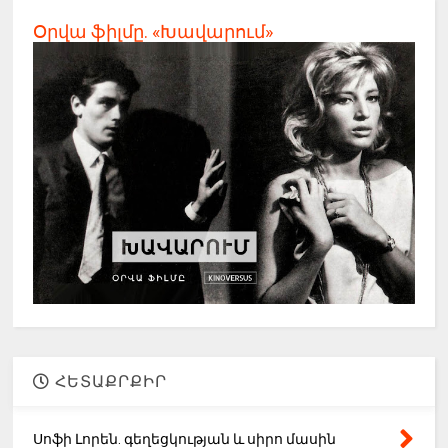
Օրվա ֆիլմը. «Խավարում»
ՀԵՏԱՔՐՔԻՐ
Սոֆի Լորեն. գեղեցկության և սիրո մասին