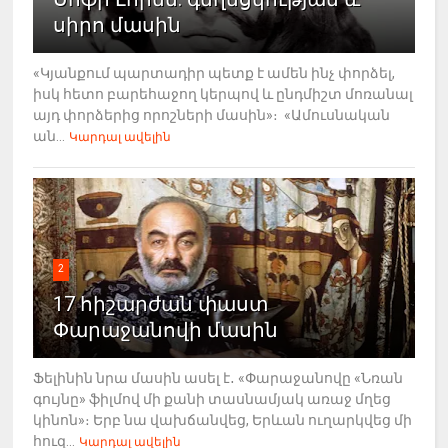
սիրո մասին
«Կյանքում պարտադիր պետք է ամեն ինչ փորձել,
իսկ հետո բարեհաջող կերպով և ընդմիշտ մոռանալ
այդ փորձերից որոշների մասին»։ «Ամուսնական
ան...
Կարդալ ավելին
2
17 հիշարժան փաստ
Փարաջանովի մասին
Ֆելինին նրա մասին ասել է․ «Փարաջանովը «Նռան
գույնը» ֆիլմով մի քանի տասնամյակ առաջ մղեց
կինոն»։ Երբ նա վախճանվեց, Երևան ուղարկվեց մի
հուզ...
Կարդալ ավելին