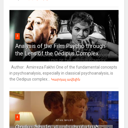
3
Analysis of the Film Psycho through
the Lens of the Oedipus Complex
Author: Amirreza Fakhri One of the fundamental concepts
in psychoanalysis, especially in classical psychoanalysis, is
the Oedipus complex...
Կարդալ ավելին
4
Օրվա ֆիլմը. «Լայն փակված