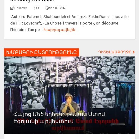
Unknown
1
Sep 09, 2025
Auteurs: Fatemeh Shahbandeh et Amirreza FakhriDans la nouvelle
de H. P. Lovecraft, «La Chose à travers la porte», on découvre
l’histoire d’un pe...
Կարդալ ավելին
ԽՄԲԱԳՐԻ ԸՆՏՐՈՒԹՅՈՒՆԸ
ԴԻՏԵԼ ԱՄԲՈՂՋԸ
Հայոց Մեծ եղեռնի թեման Ատոմ
Էգոյանի արվեստում