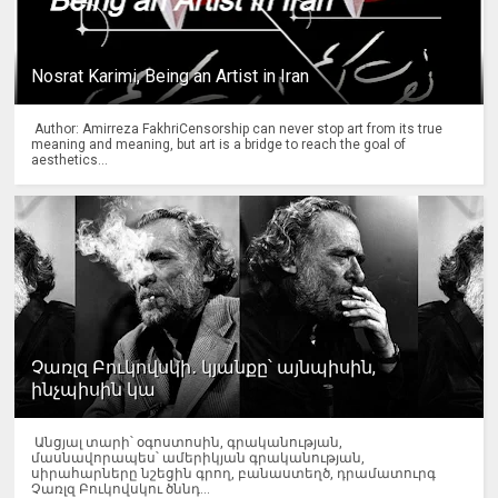
Nosrat Karimi, Being an Artist in Iran
Author: Amirreza FakhriCensorship can never stop art from its true
meaning and meaning, but art is a bridge to reach the goal of
aesthetics...
Չառլզ Բուկովսկի․ կյանքը՝ այնպիսին,
ինչպիսին կա
Անցյալ տարի՝ օգոստոսին, գրականության,
մասնավորապես՝ ամերիկյան գրականության,
սիրահարները նշեցին գրող, բանաստեղծ, դրամատուրգ
Չառլզ Բուկովսկու ծննդ...