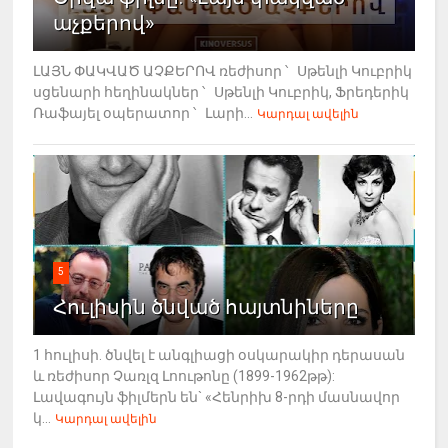
աչքերով»
ԼԱՅՆ ՓԱԿՎԱԾ ԱՉՔԵՐՈՎ ռեժիսոր ՝ Սթենլի Կուբրիկ
սցենարի հեղինակներ ՝ Սթենլի Կուբրիկ, Ֆրեդերիկ
Ռաֆայել օպերատոր ՝ Լարի...
Կարդալ ավելին
5
Հուլիսին ծնված հայտնիները
1 հուլիսի. ծնվել է անգլիացի օսկարակիր դերասան
և ռեժիսոր Չառլզ Լոութոնը (1899-1962թթ):
Լավագույն ֆիլմերն են` «Հենրիխ 8-րդի մասնավոր
կ...
Կարդալ ավելին