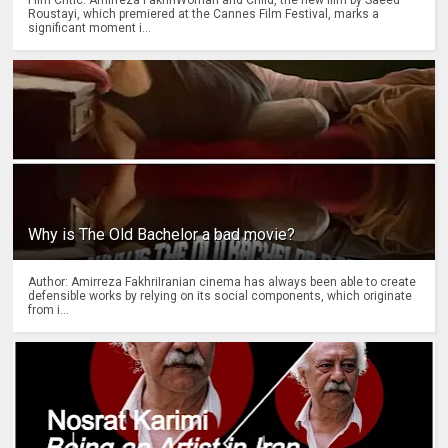
Film Critic: Amirreza FakhriWoman and Child, the new film by Saeed
Roustayi, which premiered at the Cannes Film Festival, marks a
significant moment i...
Why is The Old Bachelor a bad movie?
Author: Amirreza FakhriIranian cinema has always been able to create
defensible works by relying on its social components, which originate
from i...