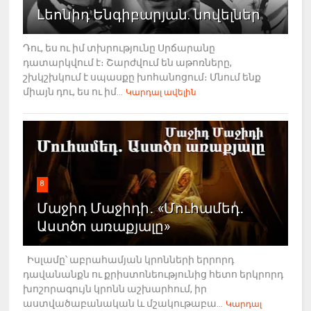
Լեոնիդ Ենգիբարյան. նովելներ
Դու, ես ու իմ տխրությունը Սրճարանը
դատարկվում է։ Շարժվում են աթոռները,
շխկշխկում է սպասքը խոհանոցում։ Մնում ենք
միայն դու, ես ու իմ...
Կարդալ ավելին
8
Մաջիդ Մաջիդի․ «Մուհամեդ․
Աստծո առաքյալը»
Իսլամը՝ աբրահամյան կրոնների երրորդ
դավանանքն ու քրիստոնեությունից հետո երկրորդ
խոշորագույն կրոնն աշխարհում, իր
աստվածաբանական և մշակութաբա...
Կարդալ