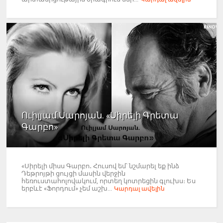
Ուիլյամ Սարոյան. «Սիրելի Գրետա
Գարբո»
«Սիրելի միսս Գարբո․ Հուսով եմ՝ նշմարել եք ինձ
Դեթրոյթի ցույցի մասին վերջին
հեռուստահոլովակում, որտեղ կոտրեցին գլուխս։ Ես
երբևէ «Ֆորդում» չեմ աշխ...
Կարդալ ավելին