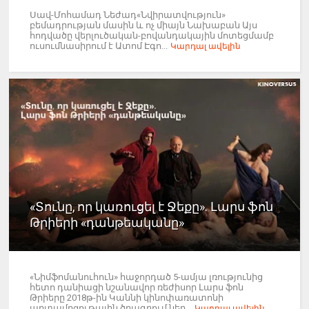
Սավ-Մոհամադ Նեժադ«Նվիրատվություն»
բեմադրության մասին և ոչ միայն Նախաբան Այս
հոդվածը վերլուծական-բովանդակային մոտեցմամբ
ուսումնասիրում է Ատոմ Էգո...
Կարդալ ավելին
«Տունը, որ կառուցել է Ջեքը». Լարս ֆոն
Թրիերի «դանթեականը»
«Նիմֆոմանուհուն» հաջորդած 5-ամյա լռությունից
հետո դանիացի նշանավոր ռեժիսոր Լարս ֆոն
Թրիերը 2018թ-ին Կաննի կինոփառատոնի
արտամրցութային ծրագրում ներ...
Կարդալ ավելին