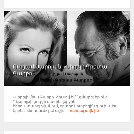
Ուիլյամ Սարոյան. «Սիրելի Գրետա
Գարբո»
«Սիրելի միսս Գարբո․ Հուսով եմ՝ նշմարել եք ինձ
Դեթրոյթի ցույցի մասին վերջին
հեռուստահոլովակում, որտեղ կոտրեցին գլուխս։ Ես
երբևէ «Ֆորդում» չեմ աշխ...
Կարդալ ավելին