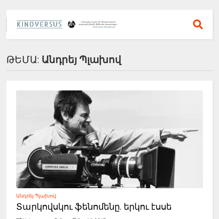
ԹԵՄԱ:
Անդրեյ Պլախով
Անդրեյ Պլախով
Տարկովսկու ֆենոմենը. երկու էսսե