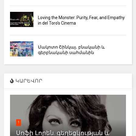
Loving the Monster: Purity, Fear, and Empathy
in del Toro’s Cinema
Մակոտո Շինկայ․ բնականի և
գերբնականի սահմանին
ԿԱՐԵՎՈՐ
1
Սոֆի Լորեն. գեղեցկության և