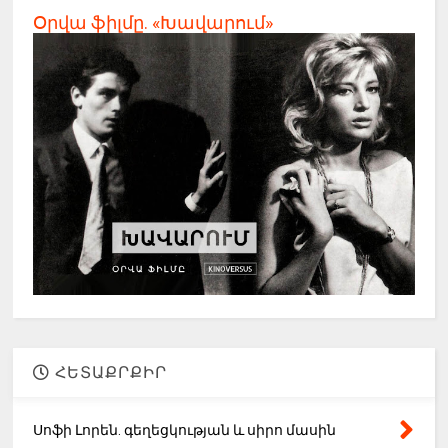
Օրվա ֆիլմը. «Խավարում»
ՀԵՏԱՔՐՔԻՐ
Սոֆի Լորեն. գեղեցկության և սիրո մասին