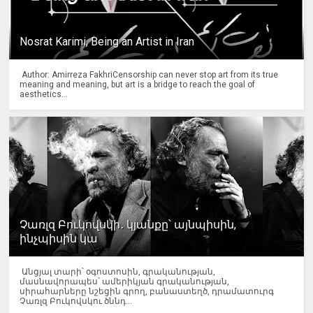
Nosrat Karimi, Being an Artist in Iran
Author: Amirreza FakhriCensorship can never stop art from its true
meaning and meaning, but art is a bridge to reach the goal of
aesthetics...
Չառլզ Բուկովսկի․ կյանքը՝ այնպիսին,
ինչպիսին կա
Անցյալ տարի՝ օգոստոսին, գրականության,
մասնավորապես՝ ամերիկյան գրականության,
սիրահարները նշեցին գրող, բանաստեղծ, դրամատուրգ
Չառլզ Բուկովսկու ծննդ...