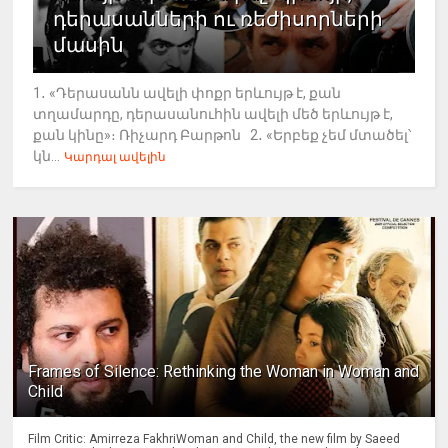
դերասանների ու ռեժիսորների
մասին
1․ «Դերասանն ավելի փոքր երևույթ է, քան
տղամարդը, դերասանուհին ավելի մեծ երևույթ է,
քան կինը»։ Ռիչարդ Բարթոն 2․ «Երբեք չեմ մտածել՝
կն...
Կարդալ ավելին
Frames of Silence: Rethinking the Woman in Woman and
Child
Film Critic: Amirreza FakhriWoman and Child, the new film by Saeed