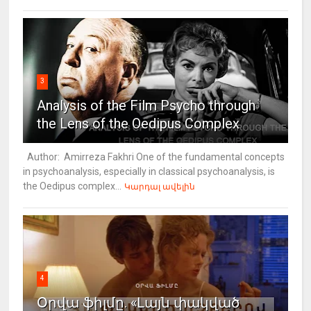
3
Analysis of the Film Psycho through
the Lens of the Oedipus Complex
Author: Amirreza Fakhri One of the fundamental concepts
in psychoanalysis, especially in classical psychoanalysis, is
the Oedipus complex...
Կարդալ ավելին
4
Օրվա ֆիլմը. «Լայն փակված