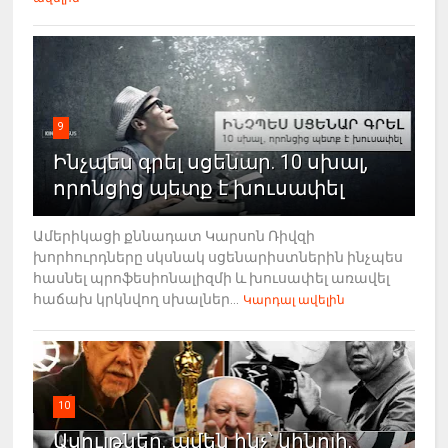
9
Ինչպես գրել սցենար. 10 սխալ,
որոնցից պետք է խուսափել
Ամերիկացի քննադատ Կարսոն Ռիվզի
խորհուրդները սկսնակ սցենարիստներին ինչպես
հասնել պրոֆեսիոնալիզմի և խուսափել առավել
հաճախ կրկնվող սխալներ...
Կարդալ ավելին
10
Ասույթներ. ամեն ինչ՝ կինոյի,