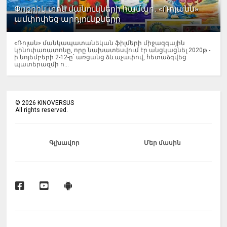
Փոքրիկ տոն մանուկների համար․ «Ռոլանն»
ամփոփեց արդյունքները
«Ռոլան» մանկապատանեկան ֆիլմերի միջազգային
կինոփառատոնը, որը նախատեսվում էր անցկացնել 2020թ.-
ի նոյեմբերի 2-12-ը՝ առցանց ձևաչափով, հետաձգվեց
պատերազմի ո...
©
2026
KINOVERSUS
All rights reserved.
Գլխավոր
Մեր մասին