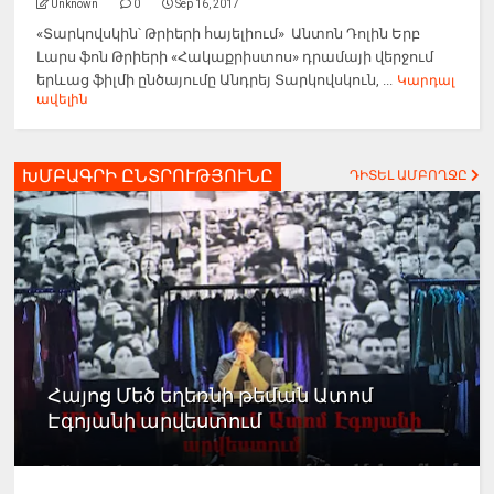
Unknown
0
Sep 16, 2017
«Տարկովսկին՝ Թրիերի հայելիում» Անտոն Դոլին Երբ
Լարս ֆոն Թրիերի «Հակաքրիստոս» դրամայի վերջում
երևաց ֆիլմի ընծայումը Անդրեյ Տարկովսկուն, ...
Կարդալ
ավելին
ԽՄԲԱԳՐԻ ԸՆՏՐՈՒԹՅՈՒՆԸ
ԴԻՏԵԼ ԱՄԲՈՂՋԸ
Հայոց Մեծ եղեռնի թեման Ատոմ
Էգոյանի արվեստում