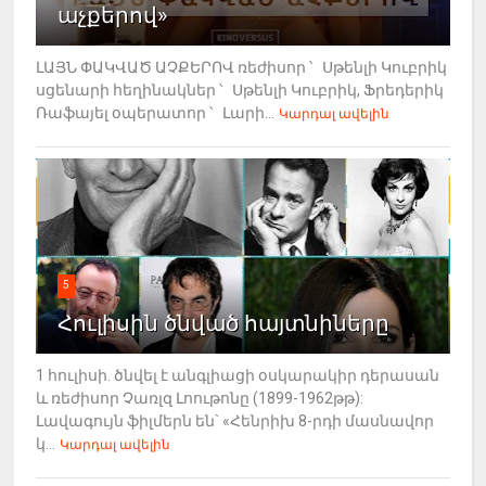
աչքերով»
ԼԱՅՆ ՓԱԿՎԱԾ ԱՉՔԵՐՈՎ ռեժիսոր ՝ Սթենլի Կուբրիկ
սցենարի հեղինակներ ՝ Սթենլի Կուբրիկ, Ֆրեդերիկ
Ռաֆայել օպերատոր ՝ Լարի...
Կարդալ ավելին
5
Հուլիսին ծնված հայտնիները
1 հուլիսի. ծնվել է անգլիացի օսկարակիր դերասան
և ռեժիսոր Չառլզ Լոութոնը (1899-1962թթ):
Լավագույն ֆիլմերն են` «Հենրիխ 8-րդի մասնավոր
կ...
Կարդալ ավելին