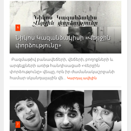
6
Նիկոս Կազանձակիսի «Վերջին
փորձությունը»
Բազմաթիվ բանավեճերի, վեճերի, բողոքների և
արգելքների առիթ հանդիսացած «Վերջին
փորձությունը» վեպը, որն իր ժամանակաշրջանի
համար սկանդալային վե...
Կարդալ ավելին
7