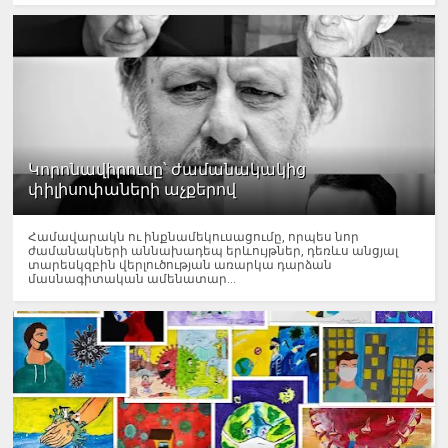
Կորոնավիրուսը՝ ժամանակակից
փիլիսոփաների աչքերով
Համավարակն ու ինքնամեկուսացումը, որպես նոր
ժամանակների աննախադեպ երևույթներ, դեռևս անցյալ
տարեսկզբին վերլուծության առարկա դարձան
մասնագիտական ամենատար...