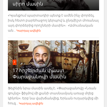
սիրո մասին
«Կյանքում պարտադիր պետք է ամեն ինչ փորձել,
իսկ հետո բարեհաջող կերպով և ընդմիշտ մոռանալ
այդ փորձերից որոշների մասին»։ «Ամուսնական
ան...
Կարդալ ավելին
2
17 հիշարժան փաստ
Փարաջանովի մասին
Ֆելինին նրա մասին ասել է․ «Փարաջանովը «Նռան
գույնը» ֆիլմով մի քանի տասնամյակ առաջ մղեց
կինոն»։ Երբ նա վախճանվեց, Երևան ուղարկվեց մի
հուզ...
Կարդալ ավելին