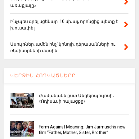
առաքյալը»
Ինչպես գրել սցենար. 10 սխալ, որոնցից պետք է
խուսափել
Ասույթներ. ամեն ինչ՝ կինոյի, դերասանների ու
ռեժիսորների մասին
ՎԵՐՋԻՆ ՀՈԴՎԱԾՆԵՐԸ
Ժամանակն ըստ Անգելոպուլոսի․
«Ոդիսևսի հայացքը»
Form Against Meaning։ Jim Jarmusch's new
film “Father, Mother, Sister, Brother”