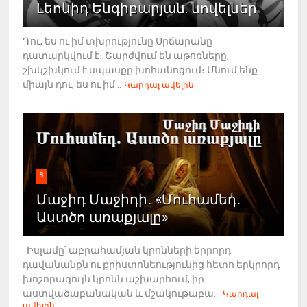
Լեոնիդ Ենգիբարյան. նովելներ
Դու, ես ու իմ տխրությունը Սրճարանը
դատարկվում է։ Շարժվում են աթոռները,
շխկշխկում է սպասքը խոհանոցում։ Մնում ենք
միայն դու, ես ու իմ...
Կարդալ ավելին
8
Մաջիդ Մաջիդի․ «Մուհամեդ․
Աստծո առաքյալը»
Իսլամը՝ աբրահամյան կրոնների երրորդ
դավանանքն ու քրիստոնեությունից հետո երկրորդ
խոշորագույն կրոնն աշխարհում, իր
աստվածաբանական և մշակութաբա...
Կարդալ
ավելին