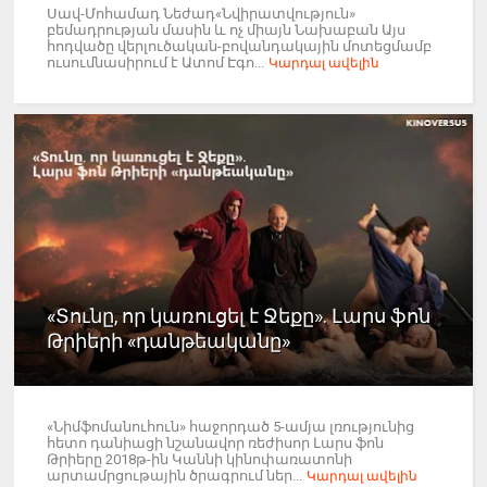
Սավ-Մոհամադ Նեժադ«Նվիրատվություն»
բեմադրության մասին և ոչ միայն Նախաբան Այս
հոդվածը վերլուծական-բովանդակային մոտեցմամբ
ուսումնասիրում է Ատոմ Էգո...
Կարդալ ավելին
«Տունը, որ կառուցել է Ջեքը». Լարս ֆոն
Թրիերի «դանթեականը»
«Նիմֆոմանուհուն» հաջորդած 5-ամյա լռությունից
հետո դանիացի նշանավոր ռեժիսոր Լարս ֆոն
Թրիերը 2018թ-ին Կաննի կինոփառատոնի
արտամրցութային ծրագրում ներ...
Կարդալ ավելին