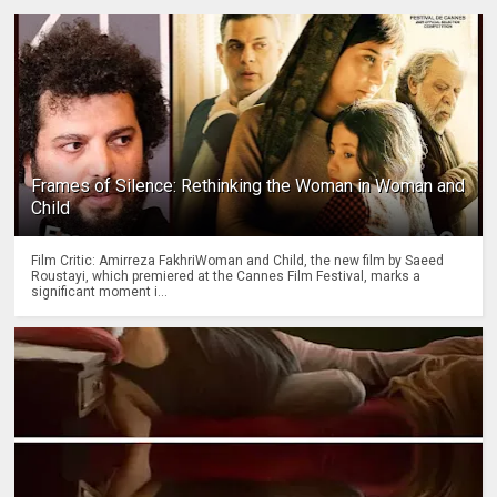
Frames of Silence: Rethinking the Woman in Woman and
Child
Film Critic: Amirreza FakhriWoman and Child, the new film by Saeed
Roustayi, which premiered at the Cannes Film Festival, marks a
significant moment i...