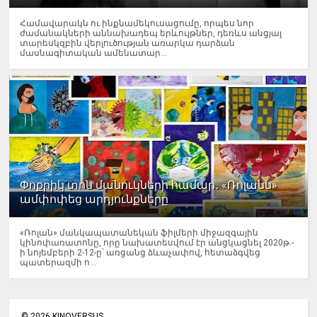
Համավարակն ու ինքնամեկուսացումը, որպես նոր
ժամանակների աննախադեպ երևույթներ, դեռևս անցյալ
տարեսկզբին վերլուծության առարկա դարձան
մասնագիտական ամենատար...
Փոքրիկ տոն մանուկների համար․ «Ռոլանն»
ամփոփեց արդյունքները
«Ռոլան» մանկապատանեկան ֆիլմերի միջազգային
կինոփառատոնը, որը նախատեսվում էր անցկացնել 2020թ.-
ի նոյեմբերի 2-12-ը՝ առցանց ձևաչափով, հետաձգվեց
պատերազմի ո...
©
2026
KINOVERSUS