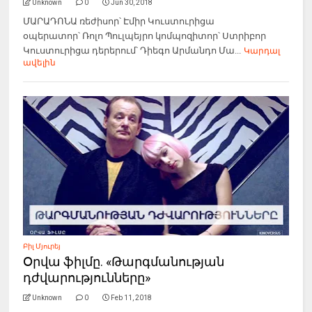
Unknown
0
Jun 30, 2018
ՄԱՐԱԴՈՆԱ ռեժիսոր՝ Էմիր Կուստուրիցա
օպերատոր՝ Ռոլո Պուլպեյրո կոմպոզիտոր՝ Ստրիբոր
Կուստուրիցա դերերում՝ Դիեգո Արմանդո Մա...
Կարդալ
ավելին
Բիլ Մյուրեյ
Օրվա ֆիլմը. «Թարգմանության
դժվարությունները»
Unknown
0
Feb 11, 2018