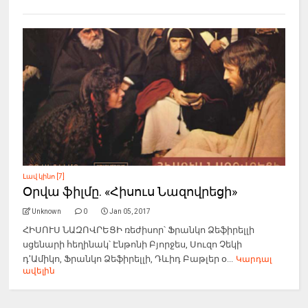
Լավ կինո [7]
Օրվա ֆիլմը. «Հիսուս Նազովրեցի»
Unknown
0
Jan 05, 2017
ՀԻՍՈՒՍ ՆԱԶՈՎՐԵՑԻ ռեժիսոր՝ Ֆրանկո Ձեֆիրելլի
սցենարի հեղինակ՝ Էնթոնի Բյորջես, Սուզո Չեկի
դ'Ամիկո, Ֆրանկո Ձեֆիրելլի, Դևիդ Բաթլեր օ...
Կարդալ
ավելին