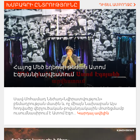
ԽՄԲԱԳՐԻ ԸՆՏՐՈՒԹՅՈՒՆԸ
ԴԻՏԵԼ ԱՄԲՈՂՋԸ
Հայոց Մեծ եղեռնի թեման Ատոմ
Էգոյանի արվեստում
Սավ-Մոհամադ Նեժադ«Նվիրատվություն»
բեմադրության մասին և ոչ միայն Նախաբան Այս
հոդվածը վերլուծական-բովանդակային մոտեցմամբ
ուսումնասիրում է Ատոմ Էգո...
Կարդալ ավելին