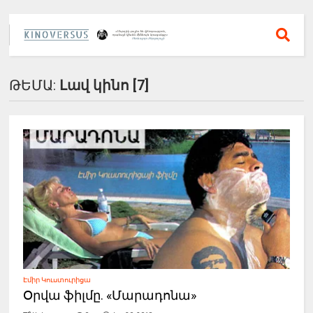
ԹԵՄԱ:
Լավ կինո [7]
Էմիր Կուստուրիցա
Օրվա ֆիլմը. «Մարադոնա»