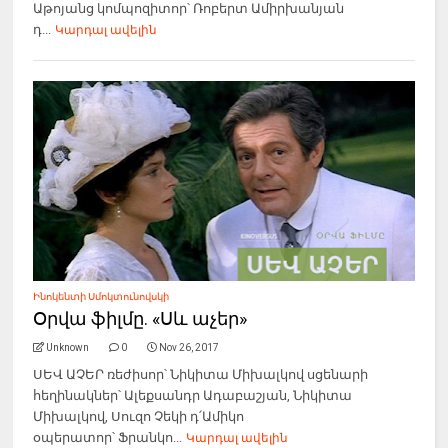
Աթոյանց կոմպոզիտոր՝ Ռոբերտ Ամիրխանյան
դ...
Կարդալ ավելին
Ինոկենտի Սմոկտունովսկի
Օրվա ֆիլմը. «Սև աչեր»
Unknown
0
Nov 26, 2017
ՍԵՎ ԱՉԵՐ ռեժիսոր՝ Նիկիտա Միխալկով սցենարի
հեղինակներ՝ Ալեքսանդր Ադաբաշյան, Նիկիտա
Միխալկով, Սուզո Չեկի դ՛Ամիկո
օպերատոր՝ Ֆրանկո...
Կարդալ ավելին