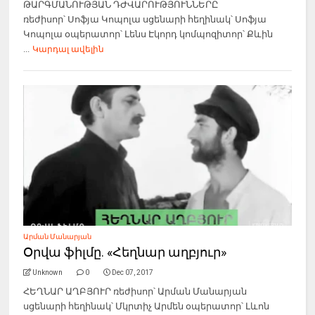
ԹԱՐԳՄԱՆՈՒԹՅԱՆ ԴԺՎԱՐՈՒԹՅՈՒՆՆԵՐԸ
ռեժիսոր՝ Սոֆյա Կոպոլա սցենարի հեղինակ՝ Սոֆյա
Կոպոլա օպերատոր՝ Լենս Էկորդ կոմպոզիտոր՝ Քևին
...
Կարդալ ավելին
Արման Մանարյան
Օրվա ֆիլմը. «Հեղնար աղբյուր»
Unknown
0
Dec 07, 2017
ՀԵՂՆԱՐ ԱՂԲՅՈՒՐ ռեժիսոր՝ Արման Մանարյան
սցենարի հեղինակ՝ Մկրտիչ Արմեն օպերատոր՝ Լևոն