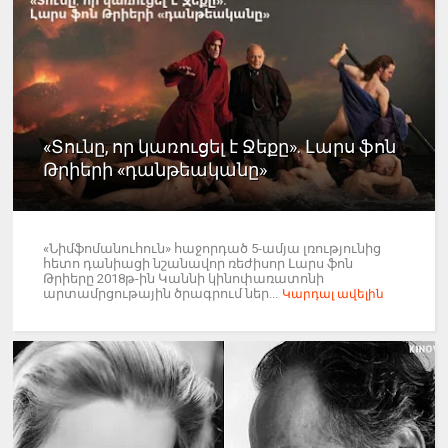
«Տունը, որ կառուցել է Ջեքը». Լարս ֆոն
Թրիերի «դանթեականը»
«Նիմֆոմանուհուն» հաջորդած 5-ամյա լռությունից
հետո դանիացի նշանավոր ռեժիսոր Լարս ֆոն
Թրիերը 2018թ-ին Կաննի կինոփառատոնի
արտամրցութային ծրագրում ներ...
Կարդալ ավելին