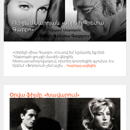
Ուիլյամ Սարոյան. «Սիրելի Գրետա
Գարբո»
«Սիրելի միսս Գարբո․ Հուսով եմ՝ նշմարել եք ինձ
Դեթրոյթի ցույցի մասին վերջին
հեռուստահոլովակում, որտեղ կոտրեցին գլուխս։ Ես
երբևէ «Ֆորդում» չեմ աշխ...
Կարդալ ավելին
Օրվա ֆիլմը. «Խավարում»