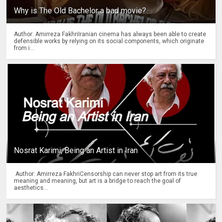
Why is The Old Bachelor a bad movie?
Author: Amirreza FakhriIranian cinema has always been able to create
defensible works by relying on its social components, which originate
from i...
Nosrat Karimi, Being an Artist in Iran
Author: Amirreza FakhriCensorship can never stop art from its true
meaning and meaning, but art is a bridge to reach the goal of
aesthetics...