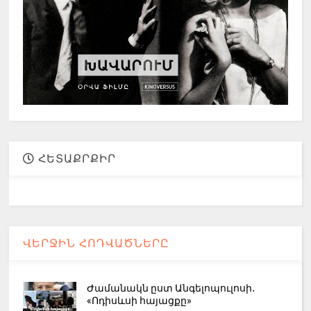
ՀԵՏԱՔՐՔԻՐ
ՎԵՐՋԻՆ ՀՈԴՎԱԾՆԵՐԸ
Ժամանակն ըստ Անգելոպուլոսի․
«Ոդիսևսի հայացքը»