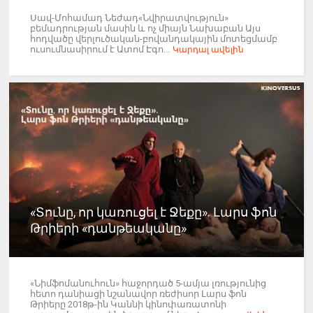
Սավ-Մոհամադ Նեժադ«Նվիրատվություն»
բեմադրության մասին և ոչ միայն Նախաբան Այս
հոդվածը վերլուծական-բովանդակային մոտեցմամբ
ուսումնասիրում է Ատոմ Էգո...
Կարդալ ավելին
«Տունը, որ կառուցել է Ջեքը». Լարս ֆոն
Թրիերի «դանթեականը»
«Նիմֆոմանուհուն» հաջորդած 5-ամյա լռությունից
հետո դանիացի նշանավոր ռեժիսոր Լարս ֆոն
Թրիերը 2018թ-ին Կաննի կինոփառատոնի