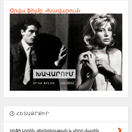
Օրվա ֆիլմը. «Խավարում»
ՀԵՏԱՔՐՔԻՐ
Սոֆի Լորեն. գեղեցկության և սիրո մասին