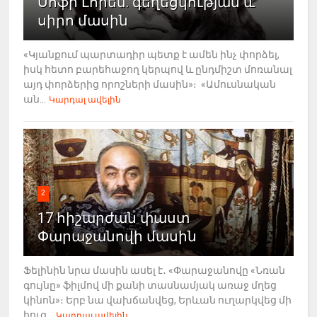
Սոֆի Լորեն. գեղեցկության և
սիրո մասին
«Կյանքում պարտադիր պետք է ամեն ինչ փորձել,
իսկ հետո բարեհաջող կերպով և ընդմիշտ մոռանալ
այդ փորձերից որոշների մասին»։ «Ամուսնական
ան...
Կարդալ ավելին
2
17 հիշարժան փաստ
Փարաջանովի մասին
Ֆելինին նրա մասին ասել է․ «Փարաջանովը «Նռան
գույնը» ֆիլմով մի քանի տասնամյակ առաջ մղեց
կինոն»։ Երբ նա վախճանվեց, Երևան ուղարկվեց մի
հուզ...
Կարդալ ավելին