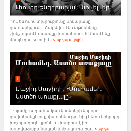
Լեոնիդ Ենգիբարյան. նովելներ
Դու, ես ու իմ տխրությունը Սրճարանը
դատարկվում է։ Շարժվում են աթոռները,
շխկշխկում է սպասքը խոհանոցում։ Մնում ենք
միայն դու, ես ու իմ...
Կարդալ ավելին
8
Մաջիդ Մաջիդի․ «Մուհամեդ․
Աստծո առաքյալը»
Իսլամը՝ աբրահամյան կրոնների երրորդ
դավանանքն ու քրիստոնեությունից հետո երկրորդ
խոշորագույն կրոնն աշխարհում, իր
աստվածաբանական և մշակութաբա...
Կարդալ