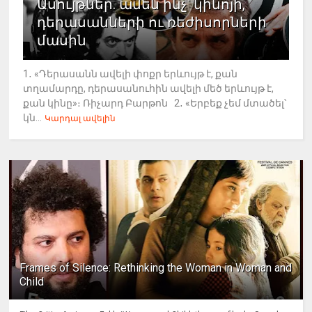
Ասույթներ. ամեն ինչ՝ կինոյի,
դերասանների ու ռեժիսորների
մասին
1․ «Դերասանն ավելի փոքր երևույթ է, քան
տղամարդը, դերասանուհին ավելի մեծ երևույթ է,
քան կինը»։ Ռիչարդ Բարթոն 2․ «Երբեք չեմ մտածել՝
կն...
Կարդալ ավելին
Frames of Silence: Rethinking the Woman in Woman and
Child