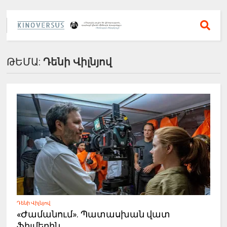
ԹԵՄԱ:
Դենի Վիլնյով
Դենի Վիլնյով
«Ժամանում». Պատասխան վատ
ֆիլմերին