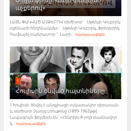
Օրվա ֆիլմը. «Լայն փակված
աչքերով»
ԼԱՅՆ ՓԱԿՎԱԾ ԱՉՔԵՐՈՎ ռեժիսոր ՝ Սթենլի Կուբրիկ
սցենարի հեղինակներ ՝ Սթենլի Կուբրիկ, Ֆրեդերիկ
Ռաֆայել օպերատոր ՝ Լարի...
Կարդալ ավելին
5
Հուլիսին ծնված հայտնիները
1 հուլիսի. ծնվել է անգլիացի օսկարակիր դերասան
և ռեժիսոր Չառլզ Լոութոնը (1899-1962թթ):
Լավագույն ֆիլմերն են` «Հենրիխ 8-րդի մասնավոր
կ...
Կարդալ ավելին