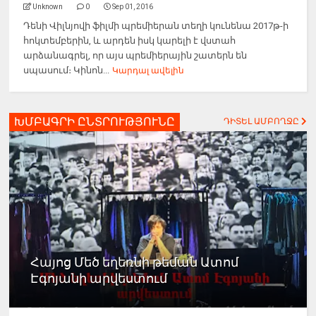
Unknown
0
Sep 01, 2016
Դենի Վիլնյովի ֆիլմի պրեմիերան տեղի կունենա 2017թ-ի
հոկտեմբերին, և արդեն իսկ կարելի է վստահ
արձանագրել, որ այս պրեմիերային շատերն են
սպասում։ Կինոն...
Կարդալ ավելին
ԽՄԲԱԳՐԻ ԸՆՏՐՈՒԹՅՈՒՆԸ
ԴԻՏԵԼ ԱՄԲՈՂՋԸ
Հայոց Մեծ եղեռնի թեման Ատոմ
Էգոյանի արվեստում