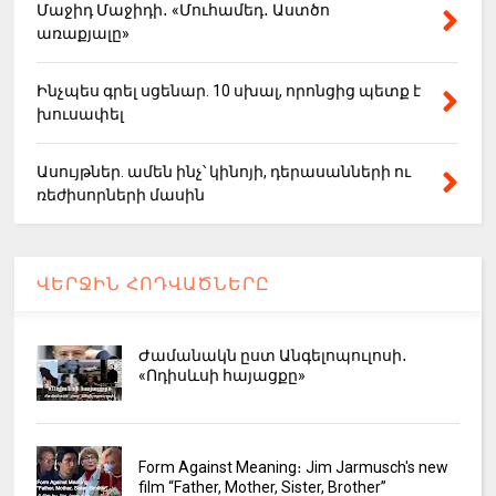
Մաջիդ Մաջիդի․ «Մուհամեդ․ Աստծո
առաքյալը»
Ինչպես գրել սցենար. 10 սխալ, որոնցից պետք է
խուսափել
Ասույթներ. ամեն ինչ՝ կինոյի, դերասանների ու
ռեժիսորների մասին
ՎԵՐՋԻՆ ՀՈԴՎԱԾՆԵՐԸ
Ժամանակն ըստ Անգելոպուլոսի․
«Ոդիսևսի հայացքը»
Form Against Meaning։ Jim Jarmusch's new
film “Father, Mother, Sister, Brother”