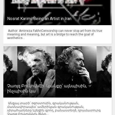
Nosrat Karimi, Being an Artist in Iran
Author: Amirreza FakhriCensorship can never stop art from its true
meaning and meaning, but art is a bridge to reach the goal of
aesthetics...
Չառլզ Բուկովսկի․ կյանքը՝ այնպիսին,
ինչպիսին կա
Անցյալ տարի՝ օգոստոսին, գրականության,
մասնավորապես՝ ամերիկյան գրականության,
սիրահարները նշեցին գրող, բանաստեղծ, դրամատուրգ
Չառլզ Բուկովսկու ծննդ...