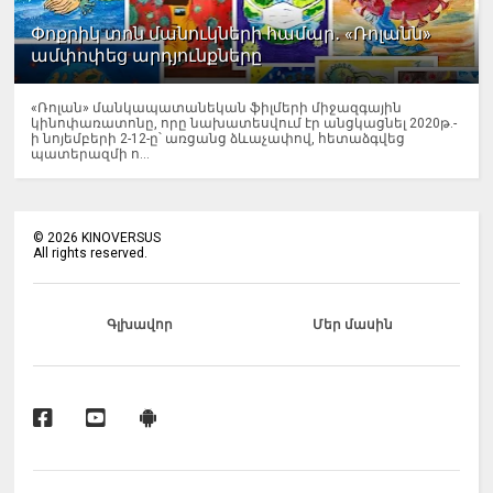
Փոքրիկ տոն մանուկների համար․ «Ռոլանն»
ամփոփեց արդյունքները
«Ռոլան» մանկապատանեկան ֆիլմերի միջազգային
կինոփառատոնը, որը նախատեսվում էր անցկացնել 2020թ.-
ի նոյեմբերի 2-12-ը՝ առցանց ձևաչափով, հետաձգվեց
պատերազմի ո...
©
2026
KINOVERSUS
All rights reserved.
Գլխավոր
Մեր մասին