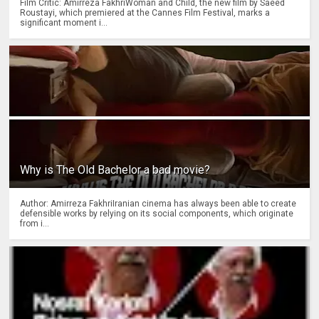
Film Critic: Amirreza FakhriWoman and Child, the new film by Saeed
Roustayi, which premiered at the Cannes Film Festival, marks a
significant moment i...
Why is The Old Bachelor a bad movie?
Author: Amirreza FakhriIranian cinema has always been able to create
defensible works by relying on its social components, which originate
from i...