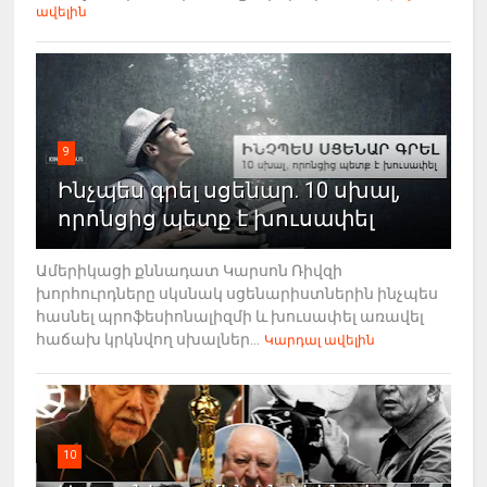
ավելին
9
Ինչպես գրել սցենար. 10 սխալ,
որոնցից պետք է խուսափել
Ամերիկացի քննադատ Կարսոն Ռիվզի
խորհուրդները սկսնակ սցենարիստներին ինչպես
հասնել պրոֆեսիոնալիզմի և խուսափել առավել
հաճախ կրկնվող սխալներ...
Կարդալ ավելին
10