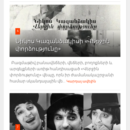
6
Նիկոս Կազանձակիսի «Վերջին
փորձությունը»
Բազմաթիվ բանավեճերի, վեճերի, բողոքների և
արգելքների առիթ հանդիսացած «Վերջին
փորձությունը» վեպը, որն իր ժամանակաշրջանի
համար սկանդալային վե...
Կարդալ ավելին
7