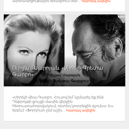
արտամրցութային ծրագրում ներ...
Կարդալ ավելին
Ուիլյամ Սարոյան. «Սիրելի Գրետա
Գարբո»
«Սիրելի միսս Գարբո․ Հուսով եմ՝ նշմարել եք ինձ
Դեթրոյթի ցույցի մասին վերջին
հեռուստահոլովակում, որտեղ կոտրեցին գլուխս։ Ես
երբևէ «Ֆորդում» չեմ աշխ...
Կարդալ ավելին