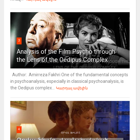
3
Analysis of the Film Psycho through
the Lens of the Oedipus Complex
Author: Amirreza Fakhri One of the fundamental concepts
in psychoanalysis, especially in classical psychoanalysis, is
the Oedipus complex...
Կարդալ ավելին
4