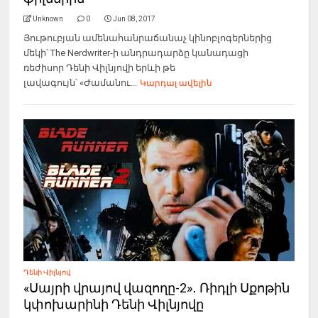
Unknown
0
Jun 08, 2017
Յութուբյան ամենահանրաճանաչ կինոբլոգերներից
մեկի՝ The Nerdwriter-ի անդրադարձը կանադացի
ռեժիսոր Դենի Վիլնյովի երևի թե
լավագույն՝ «Ժամանու...
Կարդալ ավելին
Դենի Վիլնյով
«Սայրի վրայով վազողը-2»․ Ռիդլի Սքոթին
կփոխարինի Դենի Վիլնյովը