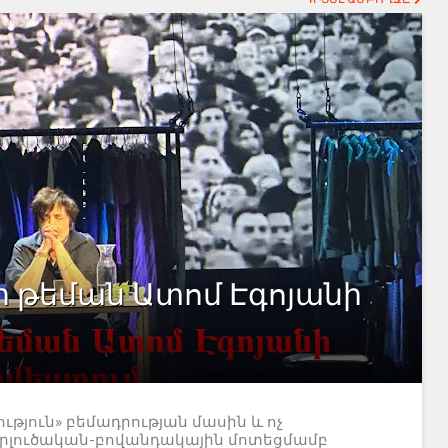
ի թեման Ատոմ Էգոյանի
յուն» բեմադրության մասին և ոչ
երլուծական-բովանդակային մոտեցմամբ