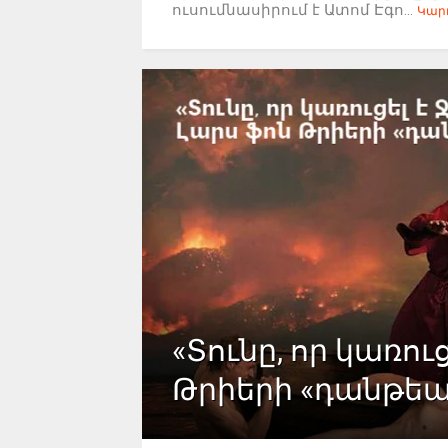
ուսումնասիրում է Ատոմ Էգո...
Կարդ
«Տունը, որ կառուց
Թրիերի «դանթե