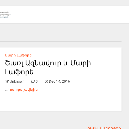
Մարի Լաֆորե
Շառլ Ազնավուր և Մարի
Լաֆորե
Unknown
0
Dec 14, 2016
...
Կարդալ ավելին
ԴԻՏԵԼ ԱՄԲՈՂՋԸ