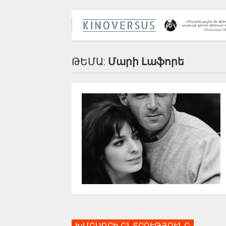
ԹԵՄԱ:
Մարի Լաֆորե
ԽՄԲԱԳՐԻ ԸՆՏՐՈՒԹՅՈՒՆԸ