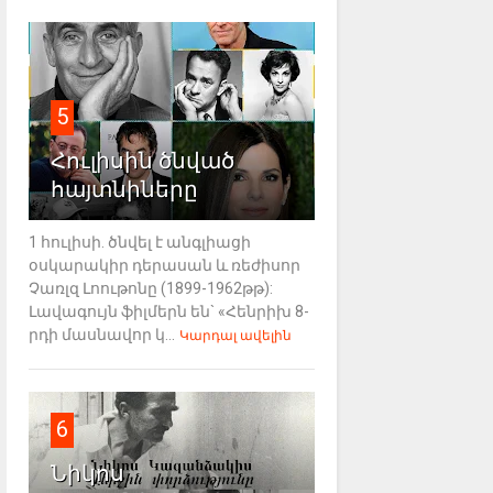
5
Հուլիսին ծնված
հայտնիները
1 հուլիսի. ծնվել է անգլիացի
օսկարակիր դերասան և ռեժիսոր
Չառլզ Լոութոնը (1899-1962թթ):
Լավագույն ֆիլմերն են` «Հենրիխ 8-
րդի մասնավոր կ...
Կարդալ ավելին
6
Նիկոս