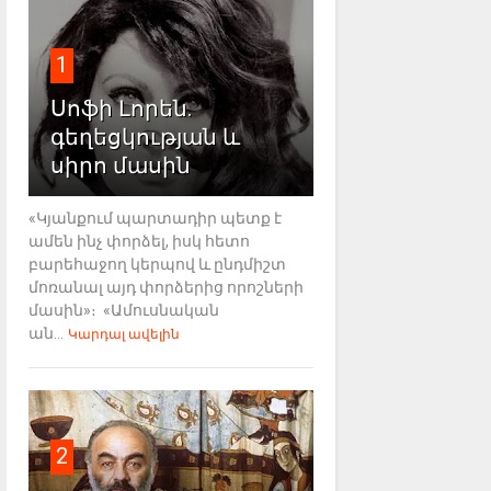
1
Սոֆի Լորեն.
գեղեցկության և
սիրո մասին
«Կյանքում պարտադիր պետք է
ամեն ինչ փորձել, իսկ հետո
բարեհաջող կերպով և ընդմիշտ
մոռանալ այդ փորձերից որոշների
մասին»։ «Ամուսնական
ան...
Կարդալ ավելին
2