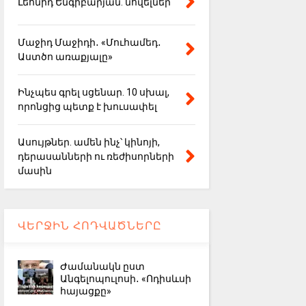
Լեոնիդ Ենգիբարյան. նովելներ
Մաջիդ Մաջիդի․ «Մուհամեդ․
Աստծո առաքյալը»
Ինչպես գրել սցենար. 10 սխալ,
որոնցից պետք է խուսափել
Ասույթներ. ամեն ինչ՝ կինոյի,
դերասանների ու ռեժիսորների
մասին
ՎԵՐՋԻՆ ՀՈԴՎԱԾՆԵՐԸ
Ժամանակն ըստ
Անգելոպուլոսի․ «Ոդիսևսի
հայացքը»