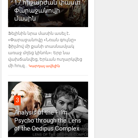
17 հիշարժան փաստ
Փարաջանովի
մասին
Ֆելինին նրա մասին ասել է․
«Փարաջանովը «Նռան գույնը»
ֆիլմով մի քանի տասնամյակ
առաջ մղեց կինոն»։ Երբ նա
վախճանվեց, Երևան ուղարկվեց
մի հուզ...
Կարդալ ավելին
3
Analysis of the Film
Psycho through the Lens
of the Oedipus Complex