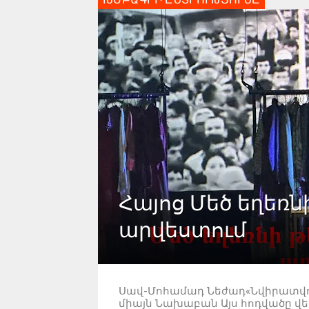
Հայոց Մեծ եղեռն
արվեստում
Սավ-Մոհամադ Նեժադ«Նվիրատվութ
միայն Նախաբան Այս հոդվածը վ