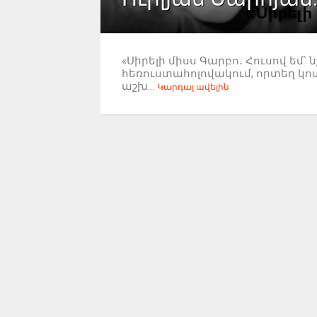
«Սիրելի միսս Գարբո․ Հուսով եմ՝ 
հեռուստահոլովակում, որտեղ կոտր
աշխ...
Կարդալ ավելին