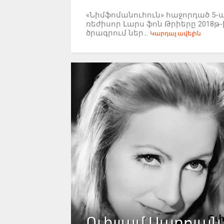
«Նիմֆոմանուհուն» հաջորդած 5-
ռեժիսոր Լարս ֆոն Թրիերը 201
ծրագրում ներ...
Կարդալ ավելին
Ուիլյամ Սարոյան