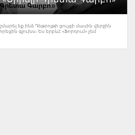
նշմարել եք ինձ Դեթրոյթի ցույցի մասին վերջին
եցին գլուխս։ Ես երբևէ «Ֆորդում» չեմ