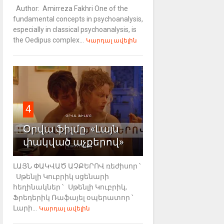
Author: Amirreza Fakhri One of the
fundamental concepts in psychoanalysis,
especially in classical psychoanalysis, is
the Oedipus complex...
Կարդալ ավելին
4
Օրվա ֆիլմը. «Լայն
փակված աչքերով»
ԼԱՅՆ ՓԱԿՎԱԾ ԱՉՔԵՐՈՎ ռեժիսոր ՝
Սթենլի Կուբրիկ սցենարի
հեղինակներ ՝ Սթենլի Կուբրիկ,
Ֆրեդերիկ Ռաֆայել օպերատոր ՝
Լարի...
Կարդալ ավելին