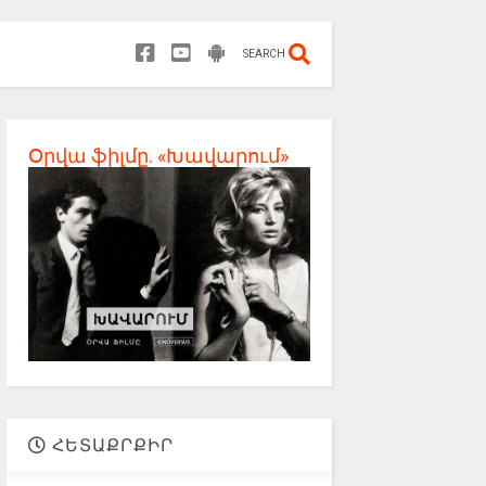
SEARCH
Օրվա ֆիլմը. «Խավարում»
ՀԵՏԱՔՐՔԻՐ