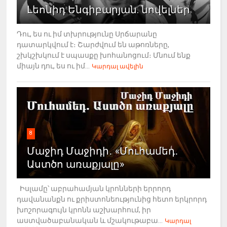
Լեոնիդ Ենգիբարյան. նովելներ
Դու, ես ու իմ տխրությունը Սրճարանը
դատարկվում է։ Շարժվում են աթոռները,
շխկշխկում է սպասքը խոհանոցում։ Մնում ենք
միայն դու, ես ու իմ...
Կարդալ ավելին
8
Մաջիդ Մաջիդի․ «Մուհամեդ․
Աստծո առաքյալը»
Իսլամը՝ աբրահամյան կրոնների երրորդ
դավանանքն ու քրիստոնեությունից հետո երկրորդ
խոշորագույն կրոնն աշխարհում, իր
աստվածաբանական և մշակութաբա...
Կարդալ