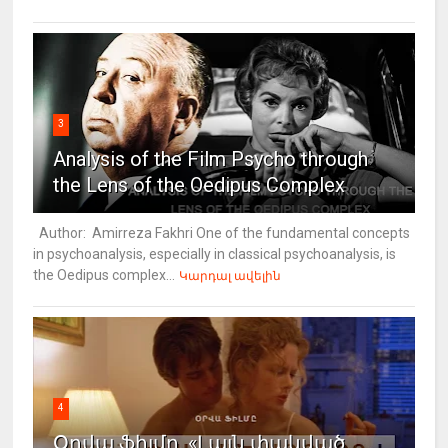
3
Analysis of the Film Psycho through
the Lens of the Oedipus Complex
Author: Amirreza Fakhri One of the fundamental concepts
in psychoanalysis, especially in classical psychoanalysis, is
the Oedipus complex...
Կարդալ ավելին
4
Օրվա ֆիլմը. «Լայն փակված