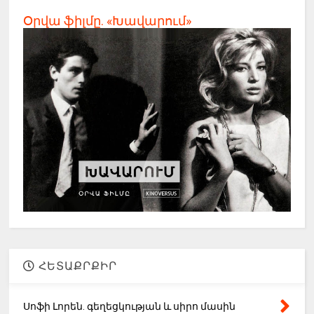
Օրվա ֆիլմը. «Խավարում»
ՀԵՏԱՔՐՔԻՐ
Սոֆի Լորեն. գեղեցկության և սիրո մասին