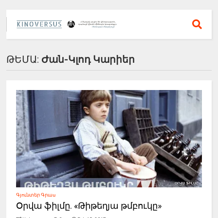
ԹԵՄԱ:
Ժան-Կլոդ Կարիեր
Գյունտեր Գրաս
Օրվա ֆիլմը. «Թիթեղյա թմբուկը»