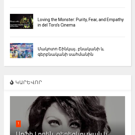
Loving the Monster: Purity, Fear, and Empathy
in del Toro’s Cinema
Մակոտո Շինկայ․ բնականի և
գերբնականի սահմանին
ԿԱՐԵՎՈՐ
1
Սոֆի Լորեն. գեղեցկության և