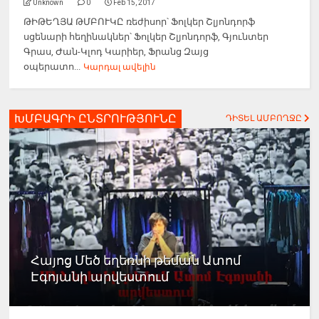
Unknown
0
Feb 15, 2017
ԹԻԹԵՂՅԱ ԹՄԲՈՒԿԸ ռեժիսոր՝ Ֆոլկեր Շլյոնդորֆ
սցենարի հեղինակներ՝ Ֆոլկեր Շլյոնդորֆ, Գյունտեր
Գրաս, Ժան-Կլոդ Կարիեր, Ֆրանց Զայց
օպերատո...
Կարդալ ավելին
ԽՄԲԱԳՐԻ ԸՆՏՐՈՒԹՅՈՒՆԸ
ԴԻՏԵԼ ԱՄԲՈՂՋԸ
Հայոց Մեծ եղեռնի թեման Ատոմ
Էգոյանի արվեստում