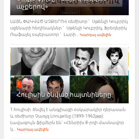
աչքերով»
ԼԱՅՆ ՓԱԿՎԱԾ ԱՉՔԵՐՈՎ ռեժիսոր ՝ Սթենլի Կուբրիկ
սցենարի հեղինակներ ՝ Սթենլի Կուբրիկ, Ֆրեդերիկ
Ռաֆայել օպերատոր ՝ Լարի...
Կարդալ ավելին
5
Հուլիսին ծնված հայտնիները
1 հուլիսի. ծնվել է անգլիացի օսկարակիր դերասան
և ռեժիսոր Չառլզ Լոութոնը (1899-1962թթ):
Լավագույն ֆիլմերն են` «Հենրիխ 8-րդի մասնավոր
կ...
Կարդալ ավելին