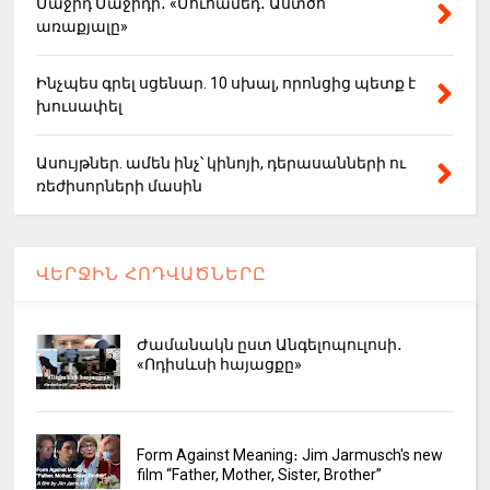
Մաջիդ Մաջիդի․ «Մուհամեդ․ Աստծո
առաքյալը»
Ինչպես գրել սցենար. 10 սխալ, որոնցից պետք է
խուսափել
Ասույթներ. ամեն ինչ՝ կինոյի, դերասանների ու
ռեժիսորների մասին
ՎԵՐՋԻՆ ՀՈԴՎԱԾՆԵՐԸ
Ժամանակն ըստ Անգելոպուլոսի․
«Ոդիսևսի հայացքը»
Form Against Meaning։ Jim Jarmusch's new
film “Father, Mother, Sister, Brother”