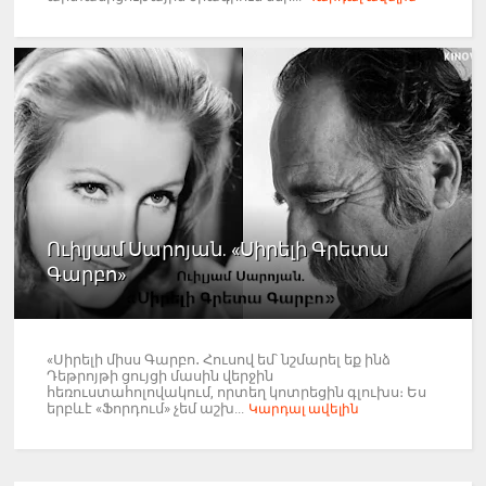
Ուիլյամ Սարոյան. «Սիրելի Գրետա
Գարբո»
«Սիրելի միսս Գարբո․ Հուսով եմ՝ նշմարել եք ինձ
Դեթրոյթի ցույցի մասին վերջին
հեռուստահոլովակում, որտեղ կոտրեցին գլուխս։ Ես
երբևէ «Ֆորդում» չեմ աշխ...
Կարդալ ավելին