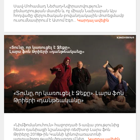
Սավ-Մոհամադ Նեժադ«Նվիրատվություն»
բեմադրության մասին և ոչ միայն Նախաբան Այս
հոդվածը վերլուծական-բովանդակային մոտեցմամբ
ուսումնասիրում է Ատոմ Էգո...
Կարդալ ավելին
«Տունը, որ կառուցել է Ջեքը». Լարս ֆոն
Թրիերի «դանթեականը»
«Նիմֆոմանուհուն» հաջորդած 5-ամյա լռությունից
հետո դանիացի նշանավոր ռեժիսոր Լարս ֆոն
Թրիերը 2018թ-ին Կաննի կինոփառատոնի
արտամրցութային ծրագրում ներ...
Կարդալ ավելին