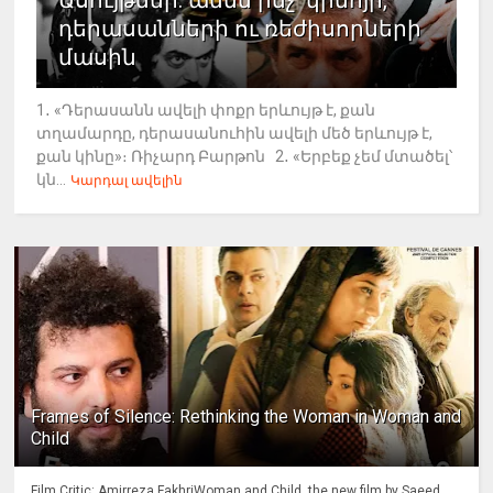
Ասույթներ. ամեն ինչ՝ կինոյի,
դերասանների ու ռեժիսորների
մասին
1․ «Դերասանն ավելի փոքր երևույթ է, քան
տղամարդը, դերասանուհին ավելի մեծ երևույթ է,
քան կինը»։ Ռիչարդ Բարթոն 2․ «Երբեք չեմ մտածել՝
կն...
Կարդալ ավելին
Frames of Silence: Rethinking the Woman in Woman and
Child
Film Critic: Amirreza FakhriWoman and Child, the new film by Saeed