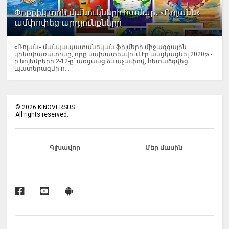
Փոքրիկ տոն մանուկների համար․ «Ռոլանն»
ամփոփեց արդյունքները
«Ռոլան» մանկապատանեկան ֆիլմերի միջազգային
կինոփառատոնը, որը նախատեսվում էր անցկացնել 2020թ.-
ի նոյեմբերի 2-12-ը՝ առցանց ձևաչափով, հետաձգվեց
պատերազմի ո...
©
2026
KINOVERSUS
All rights reserved.
Գլխավոր
Մեր մասին