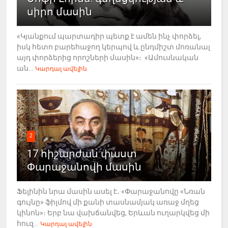
սիրո մասին
«Կյանքում պարտադիր պետք է ամեն ինչ փորձել,
իսկ հետո բարեհաջող կերպով և ընդմիշտ մոռանալ
այդ փորձերից որոշների մասին»։ «Ամուսնական
ան...
Կարդալ ավելին
2
17 հիշարժան փաստ
Փարաջանովի մասին
Ֆելինին նրա մասին ասել է․ «Փարաջանովը «Նռան
գույնը» ֆիլմով մի քանի տասնամյակ առաջ մղեց
կինոն»։ Երբ նա վախճանվեց, Երևան ուղարկվեց մի
հուզ...
Կարդալ ավելին