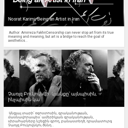
Nosrat Karimi, Being an Artist in Iran
Author: Amirreza FakhriCensorship can never stop art from its true
meaning and meaning, but art is a bridge to reach the goal of
aesthetics...
Չառլզ Բուկովսկի․ կյանքը՝ այնպիսին,
ինչպիսին կա
Անցյալ տարի՝ օգոստոսին, գրականության,
մասնավորապես՝ ամերիկյան գրականության,
սիրահարները նշեցին գրող, բանաստեղծ, դրամատուրգ
Չառլզ Բուկովսկու ծննդ...