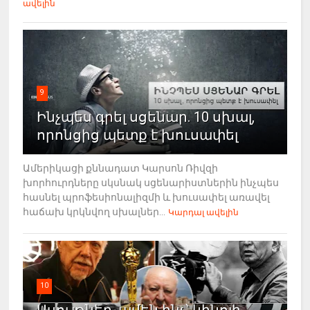
ավելին
9
Ինչպես գրել սցենար. 10 սխալ,
որոնցից պետք է խուսափել
Ամերիկացի քննադատ Կարսոն Ռիվզի
խորհուրդները սկսնակ սցենարիստներին ինչպես
հասնել պրոֆեսիոնալիզմի և խուսափել առավել
հաճախ կրկնվող սխալներ...
Կարդալ ավելին
10