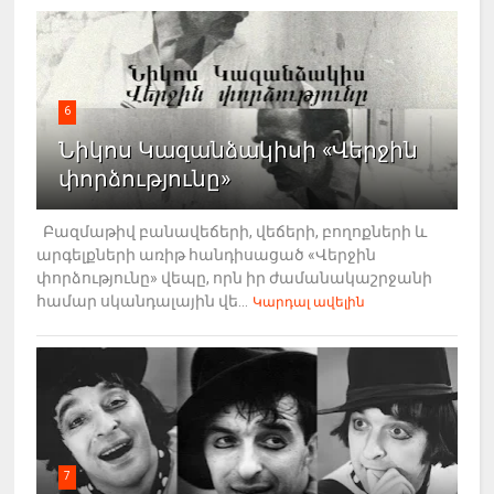
6
Նիկոս Կազանձակիսի «Վերջին
փորձությունը»
Բազմաթիվ բանավեճերի, վեճերի, բողոքների և
արգելքների առիթ հանդիսացած «Վերջին
փորձությունը» վեպը, որն իր ժամանակաշրջանի
համար սկանդալային վե...
Կարդալ ավելին
7