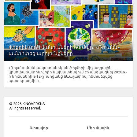
Փոքրիկ տոն մանուկների համար․ «Ռոլանն»
ամփոփեց արդյունքները
«Ռոլան» մանկապատանեկան ֆիլմերի միջազգային
կինոփառատոնը, որը նախատեսվում էր անցկացնել 2020թ.-
ի նոյեմբերի 2-12-ը՝ առցանց ձևաչափով, հետաձգվեց
պատերազմի ո...
©
2026
KINOVERSUS
All rights reserved.
Գլխավոր
Մեր մասին