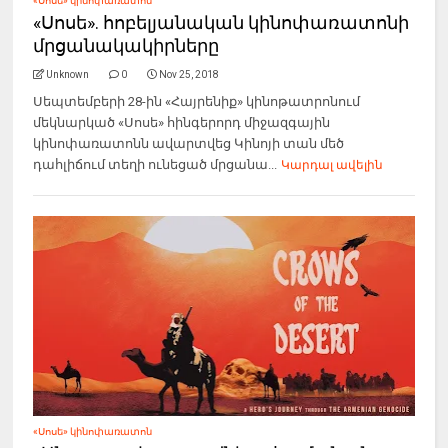
«Սոսե» կինոփառատոն
«Սոսե». հոբելյանական կինոփառատոնի
մրցանակակիրները
Unknown
0
Nov 25, 2018
Սեպտեմբերի 28-ին «Հայրենիք» կինոթատրոնում
մեկնարկած «Սոսե» հինգերորդ միջազգային
կինոփառատոնն ավարտվեց Կինոյի տան մեծ
դահլիճում տեղի ունեցած մրցանա...
Կարդալ ավելին
«Սոսե» կինոփառատոն