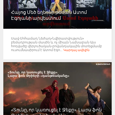
Հայոց Մեծ եղեռնի թեման Ատոմ
Էգոյանի արվեստում
Սավ-Մոհամադ Նեժադ«Նվիրատվություն»
բեմադրության մասին և ոչ միայն Նախաբան Այս
հոդվածը վերլուծական-բովանդակային մոտեցմամբ
ուսումնասիրում է Ատոմ Էգո...
Կարդալ ավելին
«Տունը, որ կառուցել է Ջեքը». Լարս ֆոն