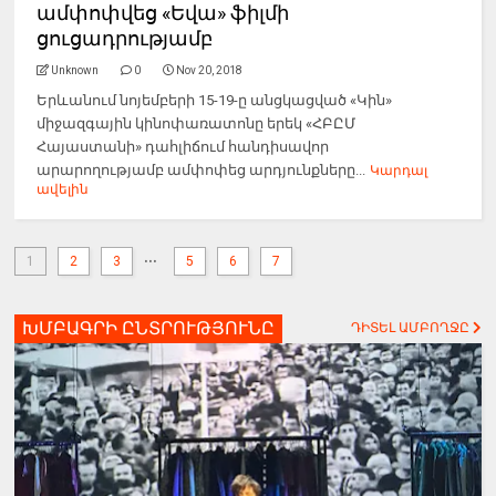
ամփոփվեց «Եվա» ֆիլմի
ցուցադրությամբ
Unknown
0
Nov 20, 2018
Երևանում նոյեմբերի 15-19-ը անցկացված «Կին»
միջազգային կինոփառատոնը երեկ «ՀԲԸՄ
Հայաստանի» դահլիճում հանդիսավոր
արարողությամբ ամփոփեց արդյունքները...
Կարդալ
ավելին
...
1
2
3
5
6
7
ԽՄԲԱԳՐԻ ԸՆՏՐՈՒԹՅՈՒՆԸ
ԴԻՏԵԼ ԱՄԲՈՂՋԸ