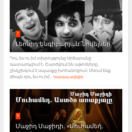
7
Լեոնիդ Ենգիբարյան. նովելներ
Դու, ես ու իմ տխրությունը Սրճարանը
դատարկվում է։ Շարժվում են աթոռները,
շխկշխկում է սպասքը խոհանոցում։ Մնում ենք
միայն դու, ես ու իմ...
Կարդալ ավելին
8
Մաջիդ Մաջիդի․ «Մուհամեդ․