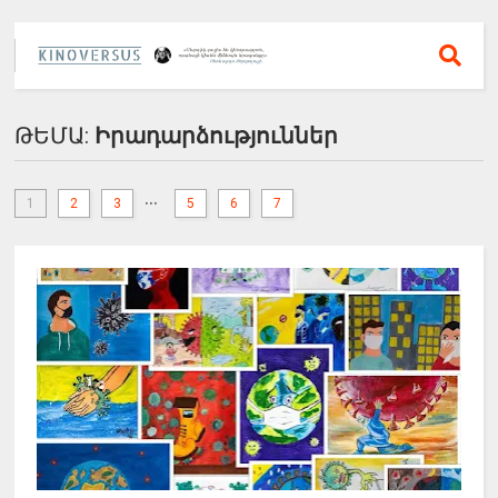
ԹԵՄԱ:
Իրադարձություններ
...
1
2
3
5
6
7