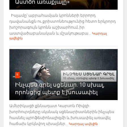
Աստծո առաքյալը»
Իսլամը՝ աբրահամյան կրոնների երրորդ
դավանանքն ու քրիստոնեությունից հետո երկրորդ
խոշորագույն կրոնն աշխարհում, իր
աստվածաբանական և մշակութաբա...
Կարդալ
ավելին
9
Ինչպես գրել սցենար. 10 սխալ,
որոնցից պետք է խուսափել
Ամերիկացի քննադատ Կարսոն Ռիվզի
խորհուրդները սկսնակ սցենարիստներին ինչպես
հասնել պրոֆեսիոնալիզմի և խուսափել առավել
հաճախ կրկնվող սխալներ...
Կարդալ ավելին