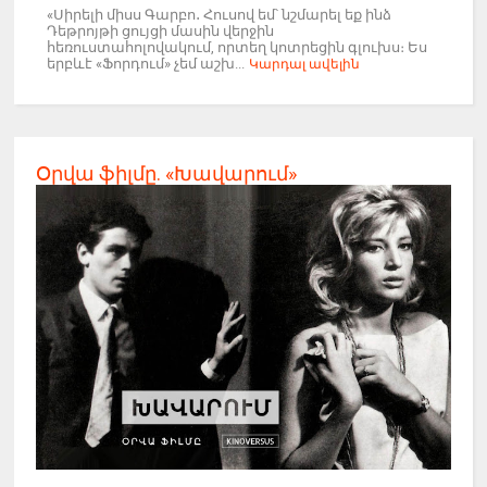
«Սիրելի միսս Գարբո․ Հուսով եմ՝ նշմարել եք ինձ
Դեթրոյթի ցույցի մասին վերջին
հեռուստահոլովակում, որտեղ կոտրեցին գլուխս։ Ես
երբևէ «Ֆորդում» չեմ աշխ...
Կարդալ ավելին
Օրվա ֆիլմը. «Խավարում»