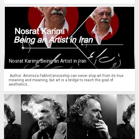
Nosrat Karimi, Being an Artist in Iran
Author: Amirreza FakhriCensorship can never stop art from its true
meaning and meaning, but art is a bridge to reach the goal of
aesthetics...