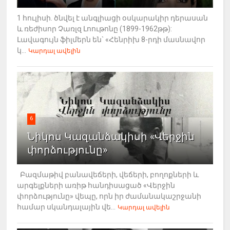
1 հուլիսի. ծնվել է անգլիացի օսկարակիր դերասան
և ռեժիսոր Չառլզ Լոութոնը (1899-1962թթ):
Լավագույն ֆիլմերն են` «Հենրիխ 8-րդի մասնավոր
կ...
Կարդալ ավելին
6
Նիկոս Կազանձակիսի «Վերջին
փորձությունը»
Բազմաթիվ բանավեճերի, վեճերի, բողոքների և
արգելքների առիթ հանդիսացած «Վերջին
փորձությունը» վեպը, որն իր ժամանակաշրջանի
համար սկանդալային վե...
Կարդալ ավելին