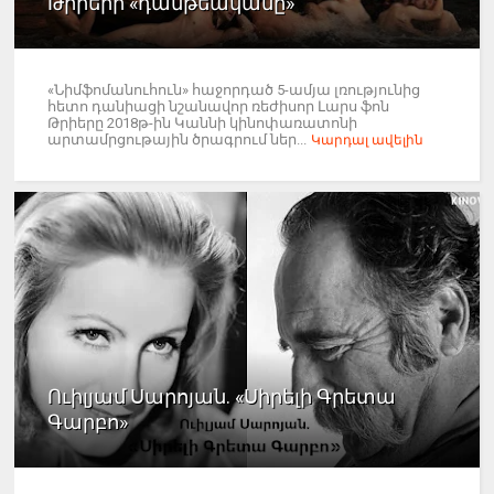
Թրիերի «դանթեականը»
«Նիմֆոմանուհուն» հաջորդած 5-ամյա լռությունից
հետո դանիացի նշանավոր ռեժիսոր Լարս ֆոն
Թրիերը 2018թ-ին Կաննի կինոփառատոնի
արտամրցութային ծրագրում ներ...
Կարդալ ավելին
Ուիլյամ Սարոյան. «Սիրելի Գրետա
Գարբո»