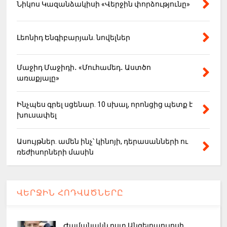
Նիկոս Կազանձակիսի «Վերջին փորձությունը»
Լեոնիդ Ենգիբարյան. նովելներ
Մաջիդ Մաջիդի․ «Մուհամեդ․ Աստծո
առաքյալը»
Ինչպես գրել սցենար. 10 սխալ, որոնցից պետք է
խուսափել
Ասույթներ. ամեն ինչ՝ կինոյի, դերասանների ու
ռեժիսորների մասին
ՎԵՐՋԻՆ ՀՈԴՎԱԾՆԵՐԸ
Ժամանակն ըստ Անգելոպուլոսի․