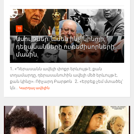
10
Ասույթներ. ամեն ինչ՝ կինոյի,
դերասանների ու ռեժիսորների
մասին
1․ «Դերասանն ավելի փոքր երևույթ է, քան
տղամարդը, դերասանուհին ավելի մեծ երևույթ է,
քան կինը»։ Ռիչարդ Բարթոն 2․ «Երբեք չեմ մտածել՝
կն...
Կարդալ ավելին