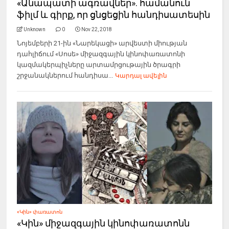
«Անապատի ագռավներ». համանուն
ֆիլմ և գիրք, որ ցնցեցին հանդիսատեսին
Unknown
0
Nov 22, 2018
Նոյեմբերի 21-ին «Նարեկացի» արվեստի միության
դահլիճում «Սոսե» միջազգային կինոփառատոնի
կազմակերպիչները արտամրցութային ծրագրի
շրջանակներում հանդիսա...
Կարդալ ավելին
«Կին» փառատոն
«Կին» միջազգային կինոփառատոնն