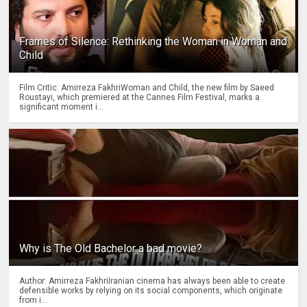
Frames of Silence: Rethinking the Woman in Woman and
Child
Film Critic: Amirreza FakhriWoman and Child, the new film by Saeed
Roustayi, which premiered at the Cannes Film Festival, marks a
significant moment i...
Why is The Old Bachelor a bad movie?
Author: Amirreza FakhriIranian cinema has always been able to create
defensible works by relying on its social components, which originate
from i...