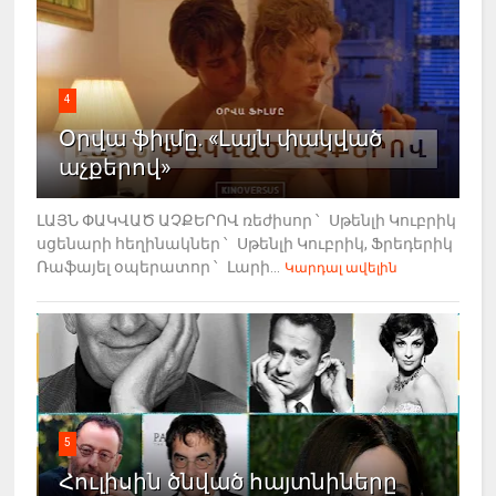
4
Օրվա ֆիլմը. «Լայն փակված
աչքերով»
ԼԱՅՆ ՓԱԿՎԱԾ ԱՉՔԵՐՈՎ ռեժիսոր ՝ Սթենլի Կուբրիկ
սցենարի հեղինակներ ՝ Սթենլի Կուբրիկ, Ֆրեդերիկ
Ռաֆայել օպերատոր ՝ Լարի...
Կարդալ ավելին
5
Հուլիսին ծնված հայտնիները