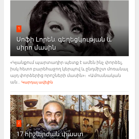
1
Սոֆի Լորեն. գեղեցկության և
սիրո մասին
«Կյանքում պարտադիր պետք է ամեն ինչ փորձել,
իսկ հետո բարեհաջող կերպով և ընդմիշտ մոռանալ
այդ փորձերից որոշների մասին»։ «Ամուսնական
ան...
Կարդալ ավելին
2
17 հիշարժան փաստ