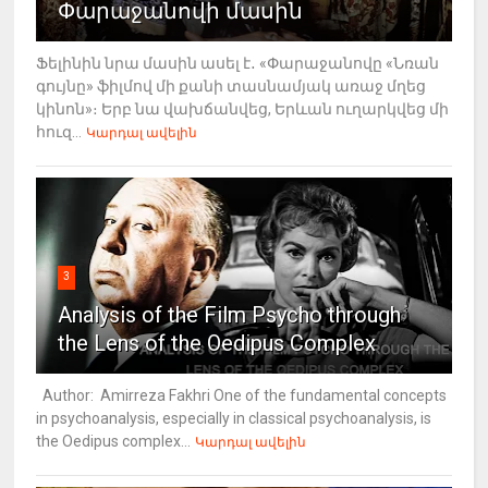
Փարաջանովի մասին
Ֆելինին նրա մասին ասել է․ «Փարաջանովը «Նռան
գույնը» ֆիլմով մի քանի տասնամյակ առաջ մղեց
կինոն»։ Երբ նա վախճանվեց, Երևան ուղարկվեց մի
հուզ...
Կարդալ ավելին
3
Analysis of the Film Psycho through
the Lens of the Oedipus Complex
Author: Amirreza Fakhri One of the fundamental concepts
in psychoanalysis, especially in classical psychoanalysis, is
the Oedipus complex...
Կարդալ ավելին