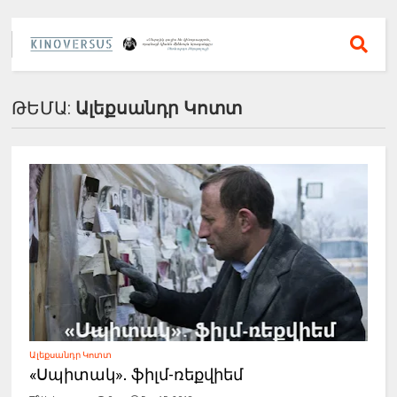
ԹԵՄԱ:
Ալեքսանդր Կոտտ
Ալեքսանդր Կոտտ
«Սպիտակ»․ ֆիլմ-ռեքվիեմ