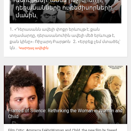
Ասույթներ. ամեն ինչ՝ կինոյի,
դերասանների ու ռեժիսորների
մասին
1․ «Դերասանն ավելի փոքր երևույթ է, քան
տղամարդը, դերասանուհին ավելի մեծ երևույթ է,
քան կինը»։ Ռիչարդ Բարթոն 2․ «Երբեք չեմ մտածել՝
կն...
Կարդալ ավելին
Frames of Silence: Rethinking the Woman in Woman and
Child
Film Critic: Amirreza FakhriWoman and Child, the new film by Saeed