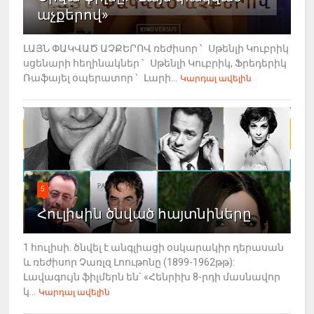
աչքերով»
ԼԱՅՆ ՓԱԿՎԱԾ ԱՉՔԵՐՈՎ ռեժիսոր ՝ Սթենլի Կուբրիկ
սցենարի հեղինակներ ՝ Սթենլի Կուբրիկ, Ֆրեդերիկ
Ռաֆայել օպերատոր ՝ Լարի...
Կարդալ ավելին
5
Հուլիսին ծնված հայտնիները
1 հուլիսի. ծնվել է անգլիացի օսկարակիր դերասան
և ռեժիսոր Չառլզ Լոութոնը (1899-1962թթ):
Լավագույն ֆիլմերն են` «Հենրիխ 8-րդի մասնավոր
կ...
Կարդալ ավելին