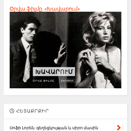
Օրվա ֆիլմը. «Խավարում»
ՀԵՏԱՔՐՔԻՐ
Սոֆի Լորեն. գեղեցկության և սիրո մասին