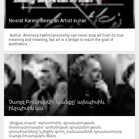
Nosrat Karimi, Being an Artist in Iran
Author: Amirreza FakhriCensorship can never stop art from its true
meaning and meaning, but art is a bridge to reach the goal of
aesthetics...
Չառլզ Բուկովսկի․ կյանքը՝ այնպիսին,
ինչպիսին կա
Անցյալ տարի՝ օգոստոսին, գրականության,
մասնավորապես՝ ամերիկյան գրականության,
սիրահարները նշեցին գրող, բանաստեղծ, դրամատուրգ
Չառլզ Բուկովսկու ծննդ...