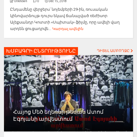
Unknown
0
Dec 15, 2018
Ընդամենը վերջերս՝ նոյեմբերի 29-ին, ռուսական
կինովարձույթ դուրս եկավ ճանաչված ռեժիսոր
Ալեքսանդր Կոտտի «Սպիտակ» ֆիլմը, որը ավելի վաղ
արդեն ցուցադրվե...
Կարդալ ավելին
ԽՄԲԱԳՐԻ ԸՆՏՐՈՒԹՅՈՒՆԸ
ԴԻՏԵԼ ԱՄԲՈՂՋԸ
Հայոց Մեծ եղեռնի թեման Ատոմ
Էգոյանի արվեստում