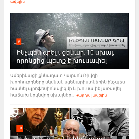
ավելին
9
Ինչպես գրել սցենար. 10 սխալ,
որոնցից պետք է խուսափել
Ամերիկացի քննադատ Կարսոն Ռիվզի
խորհուրդները սկսնակ սցենարիստներին ինչպես
հասնել պրոֆեսիոնալիզմի և խուսափել առավել
հաճախ կրկնվող սխալներ...
Կարդալ ավելին
10