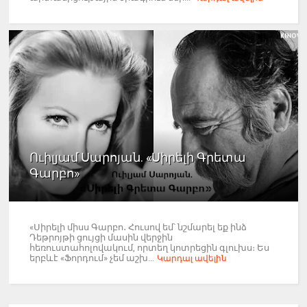
Ուիլյամ Սարոյան. «Սիրելի Գրետա
Գարբո»
«Սիրելի միսս Գարբո․ Հուսով եմ՝ նշմարել եք ինձ
Դեթրոյթի ցույցի մասին վերջին
հեռուստահոլովակում, որտեղ կոտրեցին գլուխս։ Ես
երբևէ «Ֆորդում» չեմ աշխ...
Կարդալ ավելին