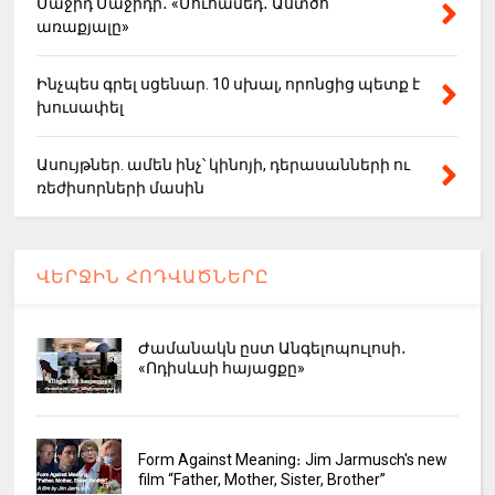
Մաջիդ Մաջիդի․ «Մուհամեդ․ Աստծո
առաքյալը»
Ինչպես գրել սցենար. 10 սխալ, որոնցից պետք է
խուսափել
Ասույթներ. ամեն ինչ՝ կինոյի, դերասանների ու
ռեժիսորների մասին
ՎԵՐՋԻՆ ՀՈԴՎԱԾՆԵՐԸ
Ժամանակն ըստ Անգելոպուլոսի․
«Ոդիսևսի հայացքը»
Form Against Meaning։ Jim Jarmusch's new
film “Father, Mother, Sister, Brother”