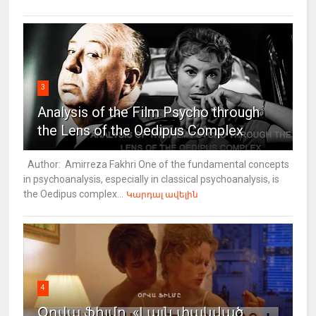
3
Analysis of the Film Psycho through
the Lens of the Oedipus Complex
Author: Amirreza Fakhri One of the fundamental concepts
in psychoanalysis, especially in classical psychoanalysis, is
the Oedipus complex...
Կարդալ ավելին
4
Օրվա ֆիլմը. «Լայն փակված