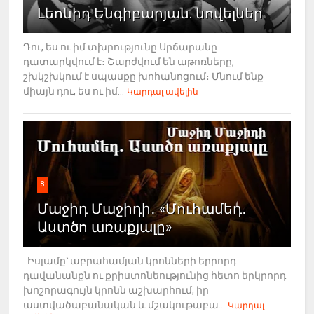
Լեոնիդ Ենգիբարյան. նովելներ
Դու, ես ու իմ տխրությունը Սրճարանը
դատարկվում է։ Շարժվում են աթոռները,
շխկշխկում է սպասքը խոհանոցում։ Մնում ենք
միայն դու, ես ու իմ...
Կարդալ ավելին
8
Մաջիդ Մաջիդի․ «Մուհամեդ․
Աստծո առաքյալը»
Իսլամը՝ աբրահամյան կրոնների երրորդ
դավանանքն ու քրիստոնեությունից հետո երկրորդ
խոշորագույն կրոնն աշխարհում, իր
աստվածաբանական և մշակութաբա...
Կարդալ