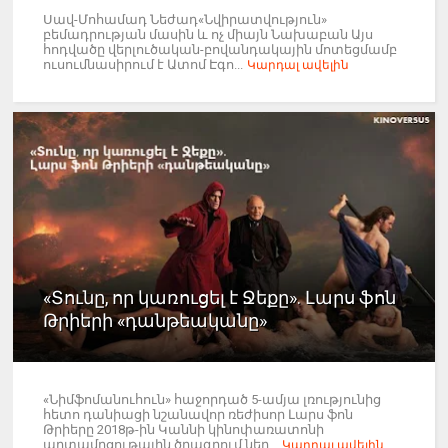
Սավ-Մոհամադ Նեժադ«Նվիրատվություն»
բեմադրության մասին և ոչ միայն Նախաբան Այս
հոդվածը վերլուծական-բովանդակային մոտեցմամբ
ուսումնասիրում է Ատոմ Էգո...
Կարդալ ավելին
«Տունը, որ կառուցել է Ջեքը». Լարս ֆոն
Թրիերի «դանթեականը»
«Նիմֆոմանուհուն» հաջորդած 5-ամյա լռությունից
հետո դանիացի նշանավոր ռեժիսոր Լարս ֆոն
Թրիերը 2018թ-ին Կաննի կինոփառատոնի
արտամրցութային ծրագրում ներ...
Կարդալ ավելին