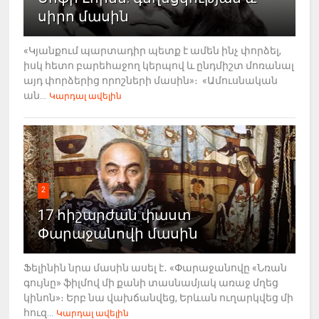
սիրո մասին
«Կյանքում պարտադիր պետք է ամեն ինչ փորձել,
իսկ հետո բարեհաջող կերպով և ընդմիշտ մոռանալ
այդ փորձերից որոշների մասին»։ «Ամուսնական
ան...
Կարդալ ավելին
2
17 հիշարժան փաստ
Փարաջանովի մասին
Ֆելինին նրա մասին ասել է․ «Փարաջանովը «Նռան
գույնը» ֆիլմով մի քանի տասնամյակ առաջ մղեց
կինոն»։ Երբ նա վախճանվեց, Երևան ուղարկվեց մի
հուզ...
Կարդալ ավելին