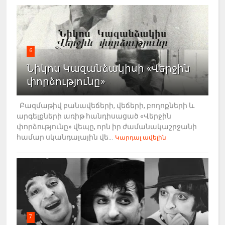
6
Նիկոս Կազանձակիսի «Վերջին
փորձությունը»
Բազմաթիվ բանավեճերի, վեճերի, բողոքների և
արգելքների առիթ հանդիսացած «Վերջին
փորձությունը» վեպը, որն իր ժամանակաշրջանի
համար սկանդալային վե...
Կարդալ ավելին
7