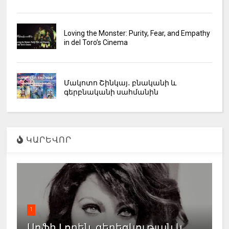
Loving the Monster: Purity, Fear, and Empathy
in del Toro’s Cinema
Մակոտո Շինկայ․ բնականի և
գերբնականի սահմանին
ԿԱՐԵՎՈՐ
1
Սոֆի Լորեն. գեղեցկության և