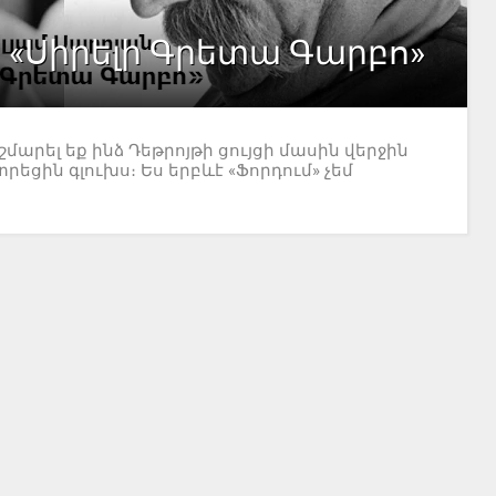
. «Սիրելի Գրետա Գարբո»
նշմարել եք ինձ Դեթրոյթի ցույցի մասին վերջին
եցին գլուխս։ Ես երբևէ «Ֆորդում» չեմ