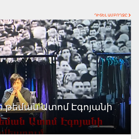
ԴԻՏԵԼ ԱՄԲՈՂՋԸ
ի թեման Ատոմ Էգոյանի