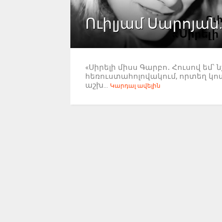
Ուիլյամ Սարոյան
«Սիրելի միսս Գարբո․ Հուսով եմ՝ 
հեռուստահոլովակում, որտեղ կոտր
աշխ...
Կարդալ ավելին