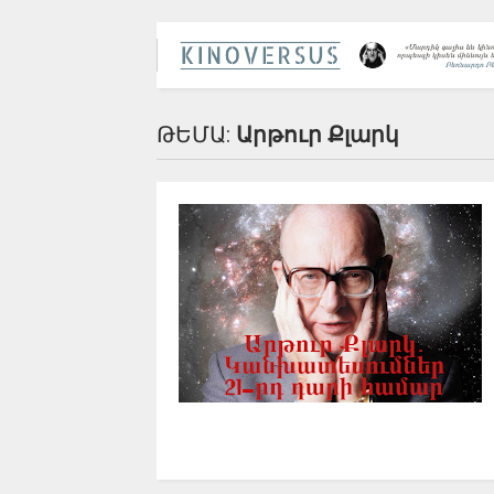
ԹԵՄԱ:
Արթուր Քլարկ