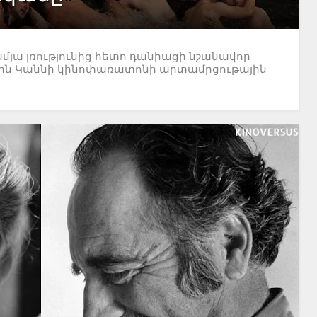
ամյա լռությունից հետո դանիացի նշանավոր
8թ-ին Կաննի կինոփառատոնի արտամրցութային