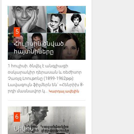
5
Հուլիսին ծնված
հայտնիները
1 հուլիսի. ծնվել է անգլիացի
օսկարակիր դերասան և ռեժիսոր
Չառլզ Լոութոնը (1899-1962թթ):
Լավագույն ֆիլմերն են` «Հենրիխ 8-
րդի մասնավոր կ...
Կարդալ ավելին
6
Նիկոս