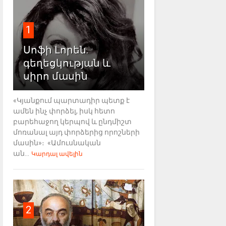
1
Սոֆի Լորեն.
գեղեցկության և
սիրո մասին
«Կյանքում պարտադիր պետք է
ամեն ինչ փորձել, իսկ հետո
բարեհաջող կերպով և ընդմիշտ
մոռանալ այդ փորձերից որոշների
մասին»։ «Ամուսնական
ան...
Կարդալ ավելին
2