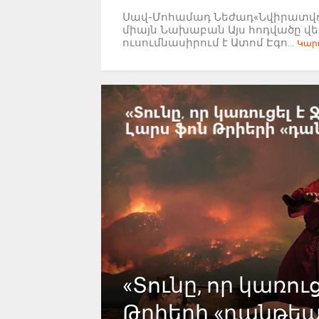
Սավ-Մոհամադ Նեժադ«Նվիրատվութ
միայն Նախաբան Այս հոդվածը վ
ուսումնասիրում է Ատոմ Էգո...
Կարդ
«Տունը, որ կառուց
Թրիերի «դանթե