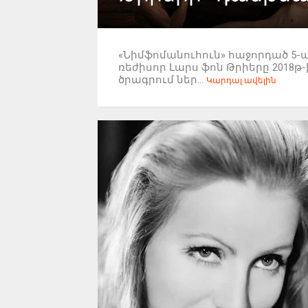
«Նիմֆոմանուհուն» հաջորդած 5-
ռեժիսոր Լարս ֆոն Թրիերը 201
ծրագրում ներ...
Կարդալ ավելին