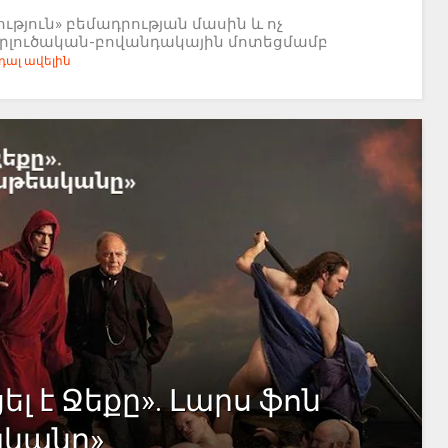
յուն» բեմադրության մասին և ոչ
երլուծական-բովանդակային մոտեցմամբ
ալ ավելին
ել է Ջեքը». Լարս ֆոն
ականը»