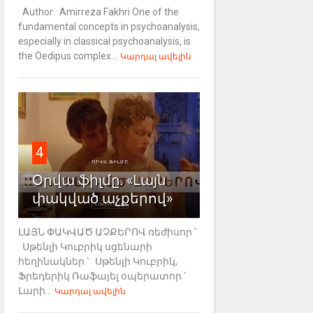
Author: Amirreza Fakhri One of the
fundamental concepts in psychoanalysis,
especially in classical psychoanalysis, is
the Oedipus complex...
Կարդալ ավելին
4
Օրվա ֆիլմը. «Լայն
փակված աչքերով»
ԼԱՅՆ ՓԱԿՎԱԾ ԱՉՔԵՐՈՎ ռեժիսոր ՝
Սթենլի Կուբրիկ սցենարի
հեղինակներ ՝ Սթենլի Կուբրիկ,
Ֆրեդերիկ Ռաֆայել օպերատոր ՝
Լարի...
Կարդալ ավելին