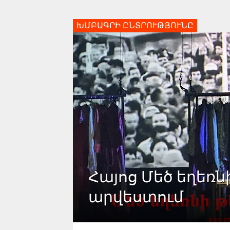
ԽՄԲԱԳՐԻ ԸՆՏՐՈՒԹՅՈՒՆԸ
Հայոց Մեծ եղեռն
արվեստում