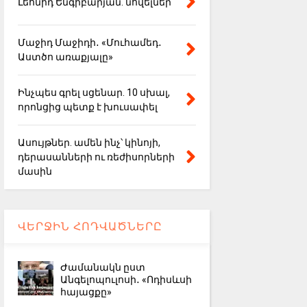
Լեոնիդ Ենգիբարյան. նովելներ
Մաջիդ Մաջիդի․ «Մուհամեդ․
Աստծո առաքյալը»
Ինչպես գրել սցենար. 10 սխալ,
որոնցից պետք է խուսափել
Ասույթներ. ամեն ինչ՝ կինոյի,
դերասանների ու ռեժիսորների
մասին
ՎԵՐՋԻՆ ՀՈԴՎԱԾՆԵՐԸ
Ժամանակն ըստ
Անգելոպուլոսի․ «Ոդիսևսի
հայացքը»