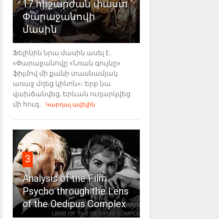
17 հիշարժան փաստ
Փարաջանովի
մասին
Ֆելինին նրա մասին ասել է․
«Փարաջանովը «Նռան գույնը»
ֆիլմով մի քանի տասնամյակ
առաջ մղեց կինոն»։ Երբ նա
վախճանվեց, Երևան ուղարկվեց
մի հուզ...
Կարդալ ավելին
3
Analysis of the Film
Psycho through the Lens
of the Oedipus Complex