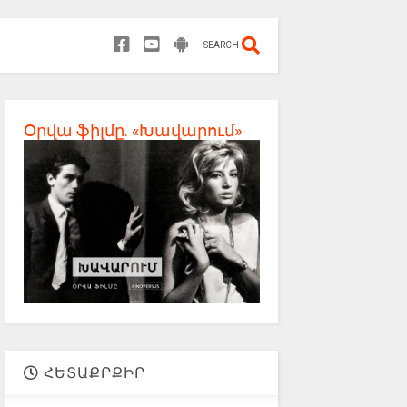
SEARCH
Օրվա ֆիլմը. «Խավարում»
ՀԵՏԱՔՐՔԻՐ