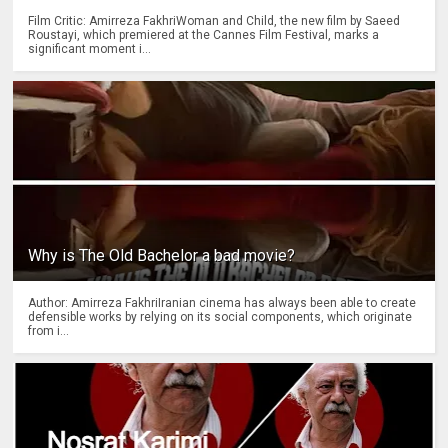
Film Critic: Amirreza FakhriWoman and Child, the new film by Saeed
Roustayi, which premiered at the Cannes Film Festival, marks a
significant moment i...
Why is The Old Bachelor a bad movie?
Author: Amirreza FakhriIranian cinema has always been able to create
defensible works by relying on its social components, which originate
from i...