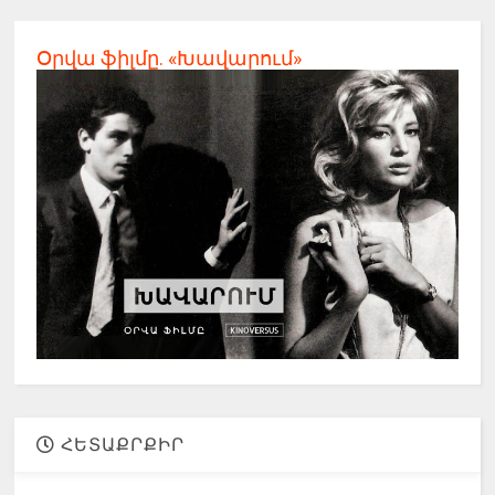
Օրվա ֆիլմը. «Խավարում»
ՀԵՏԱՔՐՔԻՐ