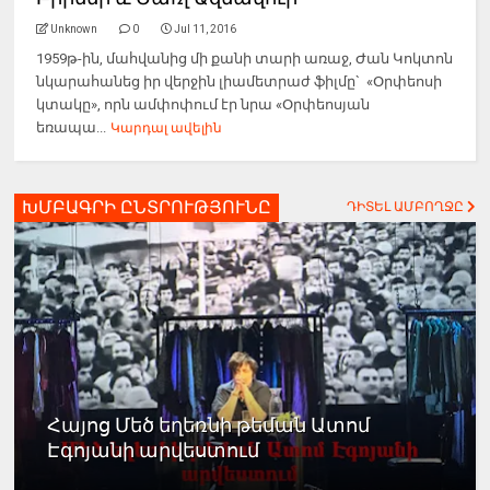
Unknown
0
Jul 11, 2016
1959թ-ին, մահվանից մի քանի տարի առաջ, Ժան Կոկտոն
նկարահանեց իր վերջին լիամետրաժ ֆիլմը` «Օրփեոսի
կտակը», որն ամփոփում էր նրա «Օրփեոսյան
եռապա...
Կարդալ ավելին
ԽՄԲԱԳՐԻ ԸՆՏՐՈՒԹՅՈՒՆԸ
ԴԻՏԵԼ ԱՄԲՈՂՋԸ
Հայոց Մեծ եղեռնի թեման Ատոմ
Էգոյանի արվեստում