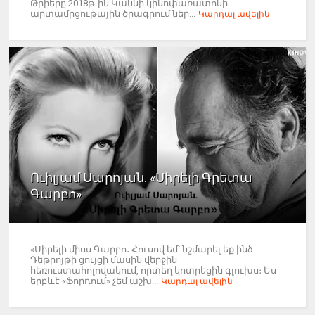
Թրիերը 2018թ-ին Կաննի կինոփառատոնի
արտամրցութային ծրագրում ներ...
Կարդալ ավելին
Ուիլյամ Սարոյան. «Սիրելի Գրետա
Գարբո»
«Սիրելի միսս Գարբո․ Հուսով եմ՝ նշմարել եք ինձ
Դեթրոյթի ցույցի մասին վերջին
հեռուստահոլովակում, որտեղ կոտրեցին գլուխս։ Ես
երբևէ «Ֆորդում» չեմ աշխ...
Կարդալ ավելին