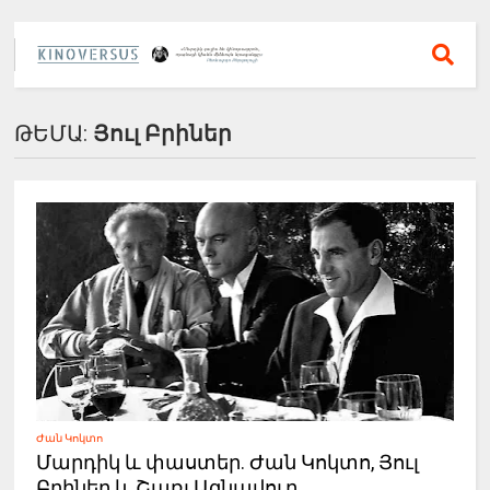
ԹԵՄԱ:
Յուլ Բրիներ
Ժան Կոկտո
Մարդիկ և փաստեր. Ժան Կոկտո, Յուլ
Բրիներ և Շառլ Ազնավուր