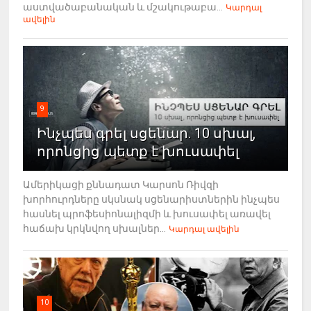
աստվածաբանական և մշակութաբա...
Կարդալ
ավելին
9
Ինչպես գրել սցենար. 10 սխալ,
որոնցից պետք է խուսափել
Ամերիկացի քննադատ Կարսոն Ռիվզի
խորհուրդները սկսնակ սցենարիստներին ինչպես
հասնել պրոֆեսիոնալիզմի և խուսափել առավել
հաճախ կրկնվող սխալներ...
Կարդալ ավելին
10