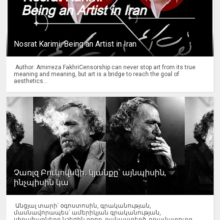
Nosrat Karimi, Being an Artist in Iran
Author: Amirreza FakhriCensorship can never stop art from its true
meaning and meaning, but art is a bridge to reach the goal of
aesthetics...
Չառլզ Բուկովսկի․ կյանքը՝ այնպիսին,
ինչպիսին կա
Անցյալ տարի՝ օգոստոսին, գրականության,
մասնավորապես՝ ամերիկյան գրականության,
սիրահարները նշեցին գրող, բանաստեղծ, դրամատուրգ