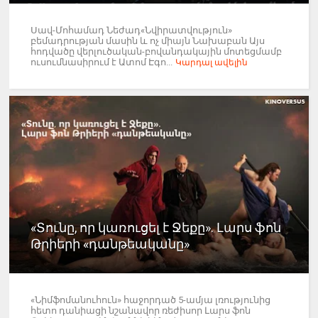
Սավ-Մոհամադ Նեժադ«Նվիրատվություն»
բեմադրության մասին և ոչ միայն Նախաբան Այս
հոդվածը վերլուծական-բովանդակային մոտեցմամբ
ուսումնասիրում է Ատոմ Էգո...
Կարդալ ավելին
«Տունը, որ կառուցել է Ջեքը». Լարս ֆոն
Թրիերի «դանթեականը»
«Նիմֆոմանուհուն» հաջորդած 5-ամյա լռությունից
հետո դանիացի նշանավոր ռեժիսոր Լարս ֆոն