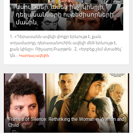
Ասույթներ. ամեն ինչ՝ կինոյի,
դերասանների ու ռեժիսորների
մասին
1․ «Դերասանն ավելի փոքր երևույթ է, քան
տղամարդը, դերասանուհին ավելի մեծ երևույթ է,
քան կինը»։ Ռիչարդ Բարթոն 2․ «Երբեք չեմ մտածել՝
կն...
Կարդալ ավելին
Frames of Silence: Rethinking the Woman in Woman and
Child