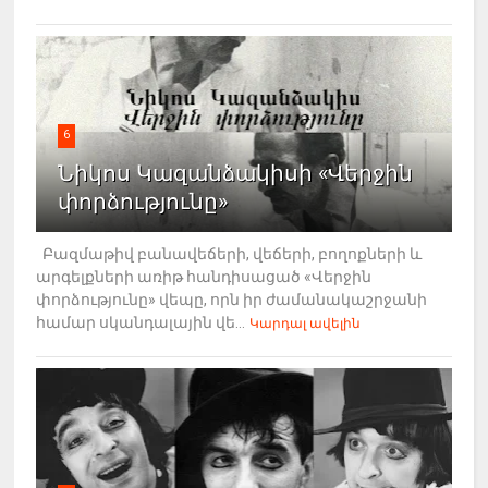
6
Նիկոս Կազանձակիսի «Վերջին
փորձությունը»
Բազմաթիվ բանավեճերի, վեճերի, բողոքների և
արգելքների առիթ հանդիսացած «Վերջին
փորձությունը» վեպը, որն իր ժամանակաշրջանի
համար սկանդալային վե...
Կարդալ ավելին