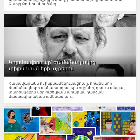
Չառլզ Բուկովսկու ծննդ...
Կորոնավիրուսը՝ ժամանակակից
փիլիսոփաների աչքերով
Համավարակն ու ինքնամեկուսացումը, որպես նոր
ժամանակների աննախադեպ երևույթներ, դեռևս անցյալ
տարեսկզբին վերլուծության առարկա դարձան
մասնագիտական ամենատար...