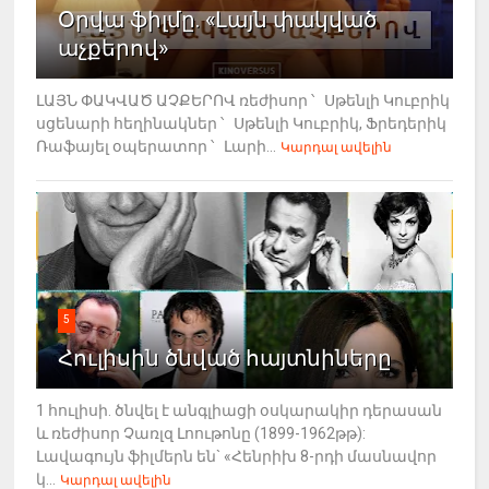
Օրվա ֆիլմը. «Լայն փակված
աչքերով»
ԼԱՅՆ ՓԱԿՎԱԾ ԱՉՔԵՐՈՎ ռեժիսոր ՝ Սթենլի Կուբրիկ
սցենարի հեղինակներ ՝ Սթենլի Կուբրիկ, Ֆրեդերիկ
Ռաֆայել օպերատոր ՝ Լարի...
Կարդալ ավելին
5
Հուլիսին ծնված հայտնիները
1 հուլիսի. ծնվել է անգլիացի օսկարակիր դերասան
և ռեժիսոր Չառլզ Լոութոնը (1899-1962թթ):
Լավագույն ֆիլմերն են` «Հենրիխ 8-րդի մասնավոր
կ...
Կարդալ ավելին