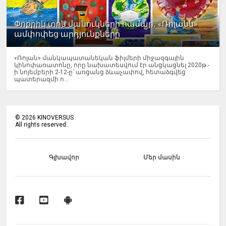
Փոքրիկ տոն մանուկների համար․ «Ռոլանն»
ամփոփեց արդյունքները
«Ռոլան» մանկապատանեկան ֆիլմերի միջազգային
կինոփառատոնը, որը նախատեսվում էր անցկացնել 2020թ.-
ի նոյեմբերի 2-12-ը՝ առցանց ձևաչափով, հետաձգվեց
պատերազմի ո...
©
2026
KINOVERSUS
All rights reserved.
Գլխավոր
Մեր մասին