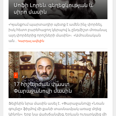
Սոֆի Լորեն. գեղեցկության և
սիրո մասին
«Կյանքում պարտադիր պետք է ամեն ինչ փորձել,
իսկ հետո բարեհաջող կերպով և ընդմիշտ մոռանալ
այդ փորձերից որոշների մասին»։ «Ամուսնական
ան...
Կարդալ ավելին
2
17 հիշարժան փաստ
Փարաջանովի մասին
Ֆելինին նրա մասին ասել է․ «Փարաջանովը «Նռան
գույնը» ֆիլմով մի քանի տասնամյակ առաջ մղեց
կինոն»։ Երբ նա վախճանվեց, Երևան ուղարկվեց մի