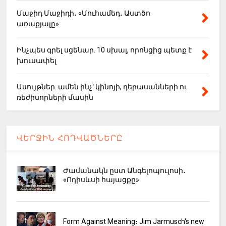
Մաջիդ Մաջիդի․ «Մուհամեդ․ Աստծո
առաքյալը»
Ինչպես գրել սցենար. 10 սխալ, որոնցից պետք է
խուսափել
Ասույթներ. ամեն ինչ՝ կինոյի, դերասանների ու
ռեժիսորների մասին
ՎԵՐՋԻՆ ՀՈԴՎԱԾՆԵՐԸ
Ժամանակն ըստ Անգելոպուլոսի․
«Ոդիսևսի հայացքը»
Form Against Meaning։ Jim Jarmusch's new