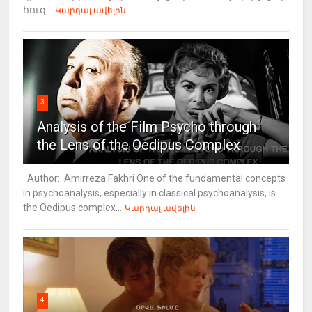
հուզ...
Կարդալ ավելին
3
Analysis of the Film Psycho through
the Lens of the Oedipus Complex
Author: Amirreza Fakhri One of the fundamental concepts
in psychoanalysis, especially in classical psychoanalysis, is
the Oedipus complex...
Կարդալ ավելին
4