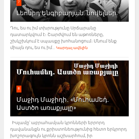
7
Լեոնիդ Ենգիբարյան. նովելներ
Դու, ես ու իմ տխրությունը Սրճարանը
դատարկվում է։ Շարժվում են աթոռները,
շխկշխկում է սպասքը խոհանոցում։ Մնում ենք
միայն դու, ես ու իմ...
Կարդալ ավելին
8
Մաջիդ Մաջիդի․ «Մուհամեդ․
Աստծո առաքյալը»
Իսլամը՝ աբրահամյան կրոնների երրորդ
դավանանքն ու քրիստոնեությունից հետո երկրորդ
խոշորագույն կրոնն աշխարհում, իր