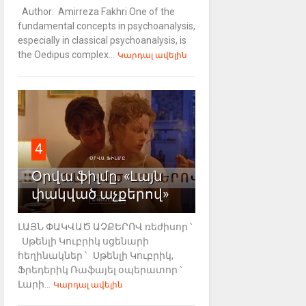
Author: Amirreza Fakhri One of the
fundamental concepts in psychoanalysis,
especially in classical psychoanalysis, is
the Oedipus complex...
Կարդալ ավելին
4
Օրվա ֆիլմը. «Լայն
փակված աչքերով»
ԼԱՅՆ ՓԱԿՎԱԾ ԱՉՔԵՐՈՎ ռեժիսոր ՝
Սթենլի Կուբրիկ սցենարի
հեղինակներ ՝ Սթենլի Կուբրիկ,
Ֆրեդերիկ Ռաֆայել օպերատոր ՝
Լարի...
Կարդալ ավելին