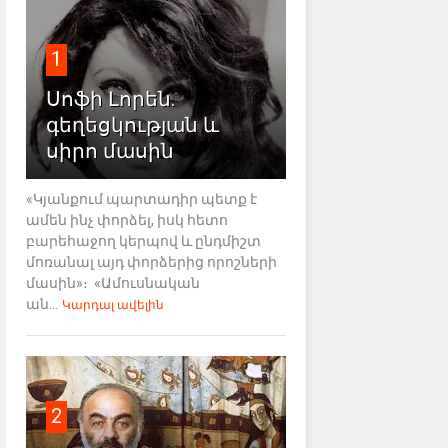
1
Սոֆի Լորեն.
գեղեցկության և
սիրո մասին
«Կյանքում պարտադիր պետք է
ամեն ինչ փորձել, իսկ հետո
բարեհաջող կերպով և ընդմիշտ
մոռանալ այդ փորձերից որոշների
մասին»։ «Ամուսնական
ան...
Կարդալ ավելին
2