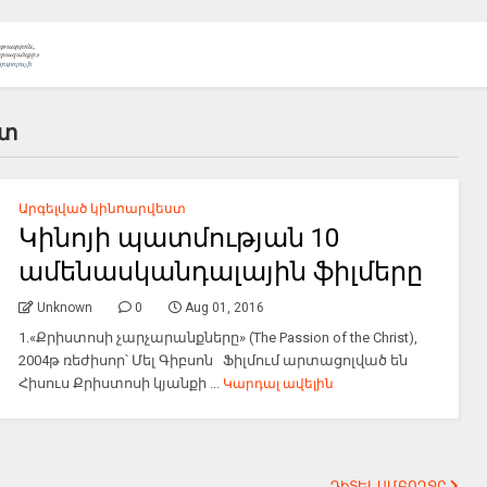
ստ
Արգելված կինոարվեստ
Կինոյի պատմության 10
ամենասկանդալային ֆիլմերը
Unknown
0
Aug 01, 2016
1.«Քրիստոսի չարչարանքները» (The Passion of the Christ),
2004թ ռեժիսոր՝ Մել Գիբսոն Ֆիլմում արտացոլված են
Հիսուս Քրիստոսի կյանքի ...
Կարդալ ավելին
ԴԻՏԵԼ ԱՄԲՈՂՋԸ