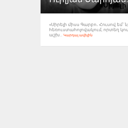
«Սիրելի միսս Գարբո․ Հուսով եմ՝ 
հեռուստահոլովակում, որտեղ կոտր
աշխ...
Կարդալ ավելին