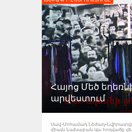
Հայոց Մեծ եղեռն
արվեստում
Սավ-Մոհամադ Նեժադ«Նվիրատվութ
միայն Նախաբան Այս հոդվածը վ