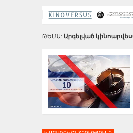
ԹԵՄԱ:
Արգելված կինոարվե
ԽՄԲԱԳՐԻ ԸՆՏՐՈՒԹՅՈՒՆԸ