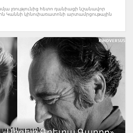
ամյա լռությունից հետո դանիացի նշանավոր
8թ-ին Կաննի կինոփառատոնի արտամրցութային
. «Սիրելի Գրետա Գարբո»