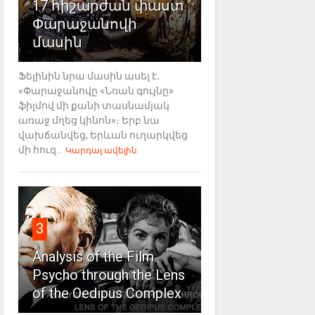
17 հիշարժան փաստ
Փարաջանովի
մասին
Ֆելինին նրա մասին ասել է․
«Փարաջանովը «Նռան գույնը»
ֆիլմով մի քանի տասնամյակ
առաջ մղեց կինոն»։ Երբ նա
վախճանվեց, Երևան ուղարկվեց
մի հուզ...
Կարդալ ավելին
3
Analysis of the Film
Psycho through the Lens
of the Oedipus Complex