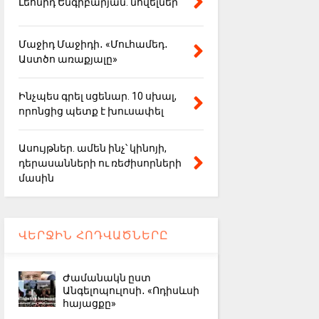
Լեոնիդ Ենգիբարյան. նովելներ
Մաջիդ Մաջիդի․ «Մուհամեդ․
Աստծո առաքյալը»
Ինչպես գրել սցենար. 10 սխալ,
որոնցից պետք է խուսափել
Ասույթներ. ամեն ինչ՝ կինոյի,
դերասանների ու ռեժիսորների
մասին
ՎԵՐՋԻՆ ՀՈԴՎԱԾՆԵՐԸ
Ժամանակն ըստ
Անգելոպուլոսի․ «Ոդիսևսի
հայացքը»