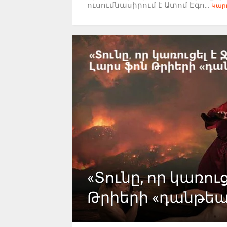
ուսումնասիրում է Ատոմ Էգո...
Կարդ
«Տունը, որ կառուց
Թրիերի «դանթե