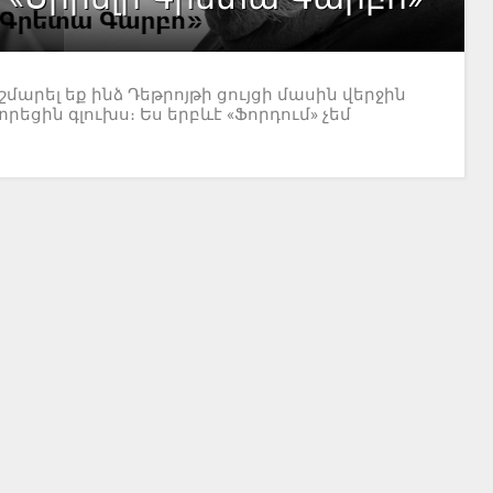
նշմարել եք ինձ Դեթրոյթի ցույցի մասին վերջին
եցին գլուխս։ Ես երբևէ «Ֆորդում» չեմ