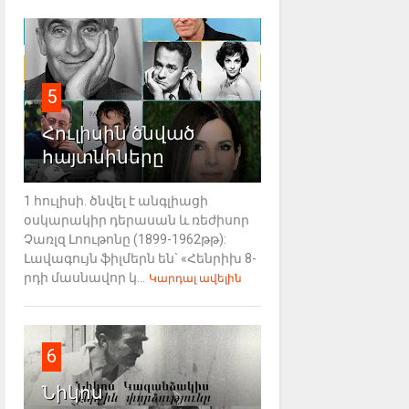
5
Հուլիսին ծնված
հայտնիները
1 հուլիսի. ծնվել է անգլիացի
օսկարակիր դերասան և ռեժիսոր
Չառլզ Լոութոնը (1899-1962թթ):
Լավագույն ֆիլմերն են` «Հենրիխ 8-
րդի մասնավոր կ...
Կարդալ ավելին
6
Նիկոս