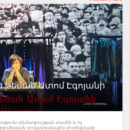
ի թեման Ատոմ Էգոյանի
յուն» բեմադրության մասին և ոչ
երլուծական-բովանդակային մոտեցմամբ