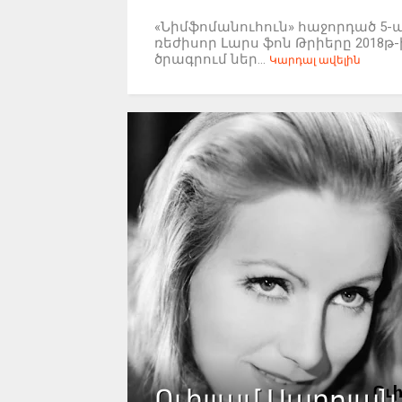
«Նիմֆոմանուհուն» հաջորդած 5-
ռեժիսոր Լարս ֆոն Թրիերը 201
ծրագրում ներ...
Կարդալ ավելին
Ուիլյամ Սարոյան