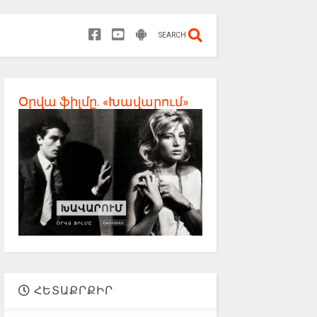
SEARCH
Օրվա ֆիլմը. «Խավարում»
ՀԵՏԱՔՐՔԻՐ