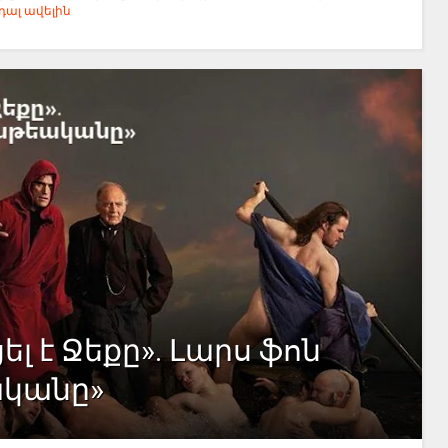
ալ ավելին
ել է Ջեքը». Լարս ֆոն
ականը»