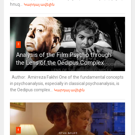
հուզ...
Կարդալ ավելին
3
Analysis of the Film Psycho through
the Lens of the Oedipus Complex
Author: Amirreza Fakhri One of the fundamental concepts
in psychoanalysis, especially in classical psychoanalysis, is
the Oedipus complex...
Կարդալ ավելին
4