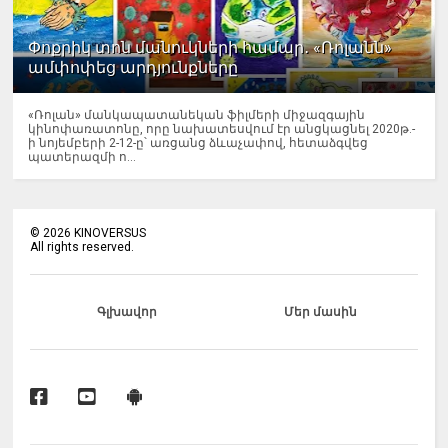
Փոքրիկ տոն մանուկների համար․ «Ռոլանն»
ամփոփեց արդյունքները
«Ռոլան» մանկապատանեկան ֆիլմերի միջազգային
կինոփառատոնը, որը նախատեսվում էր անցկացնել 2020թ.-
ի նոյեմբերի 2-12-ը՝ առցանց ձևաչափով, հետաձգվեց
պատերազմի ո...
©
2026
KINOVERSUS
All rights reserved.
Գլխավոր
Մեր մասին