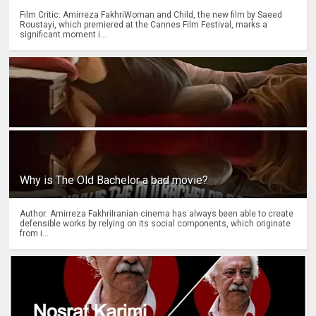
Film Critic: Amirreza FakhriWoman and Child, the new film by Saeed
Roustayi, which premiered at the Cannes Film Festival, marks a
significant moment i...
Why is The Old Bachelor a bad movie?
Author: Amirreza FakhriIranian cinema has always been able to create
defensible works by relying on its social components, which originate
from i...