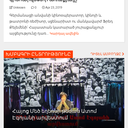
Unknown
0
Apr 23, 2019
Գերմանացի անվանի կինոօպերատոր, կինոյի և
թատրոնի ռեժիսոր, սցենարիստ ու մանկավարժ Ֆրեդ
Քելեմենի՝ Հայաստան կատարած յուրաքանչյուր
այցելությունը դառ...
Կարդալ ավելին
ԽՄԲԱԳՐԻ ԸՆՏՐՈՒԹՅՈՒՆԸ
ԴԻՏԵԼ ԱՄԲՈՂՋԸ
Հայոց Մեծ եղեռնի թեման Ատոմ
Էգոյանի արվեստում