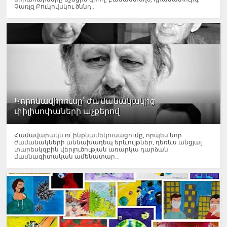
Չառլզ Բուկովսկու ծննդ...
Կորոնավիրուսը՝ ժամանակակից
փիլիսոփաների աչքերով
Համավարակն ու ինքնամեկուսացումը, որպես նոր
ժամանակների աննախադեպ երևույթներ, դեռևս անցյալ
տարեսկզբին վերլուծության առարկա դարձան
մասնագիտական ամենատար...