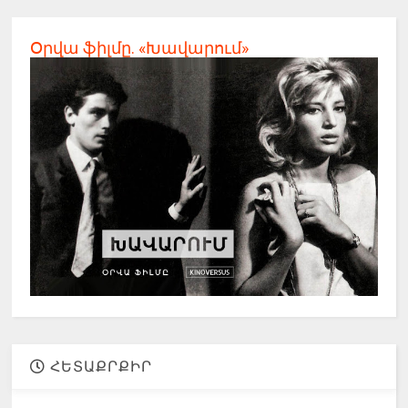
Օրվա ֆիլմը. «Խավարում»
ՀԵՏԱՔՐՔԻՐ