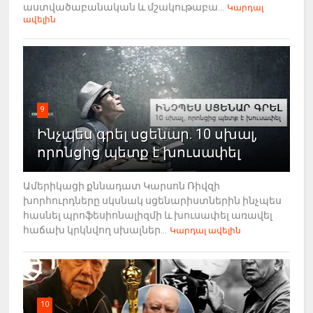
աստվածաբանական և մշակութաբա...
Կարդալ
ավելին
9
Ինչպես գրել սցենար. 10 սխալ,
որոնցից պետք է խուսափել
Ամերիկացի քննադատ Կարսոն Ռիվզի
խորհուրդները սկսնակ սցենարիստներին ինչպես
հասնել պրոֆեսիոնալիզմի և խուսափել առավել
հաճախ կրկնվող սխալներ...
Կարդալ ավելին
10