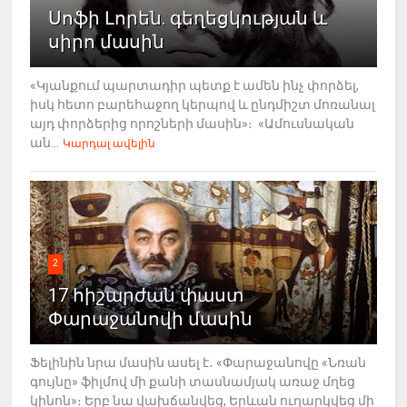
Սոֆի Լորեն. գեղեցկության և
սիրո մասին
«Կյանքում պարտադիր պետք է ամեն ինչ փորձել,
իսկ հետո բարեհաջող կերպով և ընդմիշտ մոռանալ
այդ փորձերից որոշների մասին»։ «Ամուսնական
ան...
Կարդալ ավելին
2
17 հիշարժան փաստ
Փարաջանովի մասին
Ֆելինին նրա մասին ասել է․ «Փարաջանովը «Նռան
գույնը» ֆիլմով մի քանի տասնամյակ առաջ մղեց
կինոն»։ Երբ նա վախճանվեց, Երևան ուղարկվեց մի