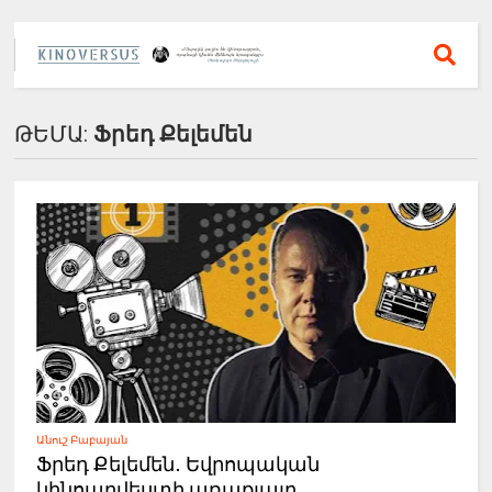
ԹԵՄԱ:
Ֆրեդ Քելեմեն
Անուշ Բաբայան
Ֆրեդ Քելեմեն․ Եվրոպական
կինոարվեստի առաքյալը