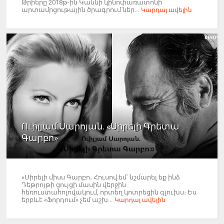
Թրիերը 2018թ-ին Կաննի կինոփառատոնի
արտամրցութային ծրագրում ներ...
Կարդալ ավելին
Ուիլյամ Սարոյան. «Սիրելի Գրետա
Գարբո»
«Սիրելի միսս Գարբո․ Հուսով եմ՝ նշմարել եք ինձ
Դեթրոյթի ցույցի մասին վերջին
հեռուստահոլովակում, որտեղ կոտրեցին գլուխս։ Ես
երբևէ «Ֆորդում» չեմ աշխ...
Կարդալ ավելին