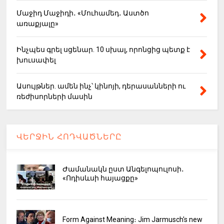
Մաջիդ Մաջիդի․ «Մուհամեդ․ Աստծո
առաքյալը»
Ինչպես գրել սցենար. 10 սխալ, որոնցից պետք է
խուսափել
Ասույթներ. ամեն ինչ՝ կինոյի, դերասանների ու
ռեժիսորների մասին
ՎԵՐՋԻՆ ՀՈԴՎԱԾՆԵՐԸ
Ժամանակն ըստ Անգելոպուլոսի․
«Ոդիսևսի հայացքը»
Form Against Meaning։ Jim Jarmusch's new