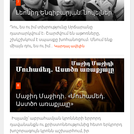
7
Լեոնիդ Ենգիբարյան. նովելներ
Դու, ես ու իմ տխրությունը Սրճարանը
դատարկվում է։ Շարժվում են աթոռները,
շխկշխկում է սպասքը խոհանոցում։ Մնում ենք
միայն դու, ես ու իմ...
Կարդալ ավելին
8
Մաջիդ Մաջիդի․ «Մուհամեդ․
Աստծո առաքյալը»
Իսլամը՝ աբրահամյան կրոնների երրորդ
դավանանքն ու քրիստոնեությունից հետո երկրորդ
խոշորագույն կրոնն աշխարհում, իր