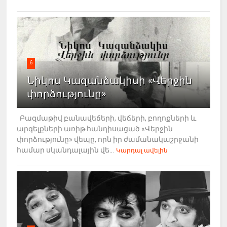
6
Նիկոս Կազանձակիսի «Վերջին
փորձությունը»
Բազմաթիվ բանավեճերի, վեճերի, բողոքների և
արգելքների առիթ հանդիսացած «Վերջին
փորձությունը» վեպը, որն իր ժամանակաշրջանի
համար սկանդալային վե...
Կարդալ ավելին