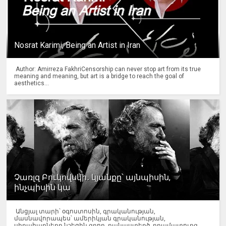
Nosrat Karimi, Being an Artist in Iran
Author: Amirreza FakhriCensorship can never stop art from its true
meaning and meaning, but art is a bridge to reach the goal of
aesthetics...
Չառլզ Բուկովսկի․ կյանքը՝ այնպիսին,
ինչպիսին կա
Անցյալ տարի՝ օգոստոսին, գրականության,
մասնավորապես՝ ամերիկյան գրականության,
սիրահարները նշեցին գրող, բանաստեղծ, դրամատուրգ