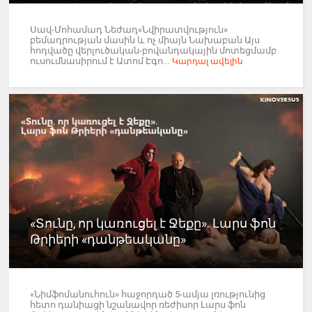
Սավ-Մոհամադ Նեժադ«Նվիրատվություն»
բեմադրության մասին և ոչ միայն Նախաբան Այս
հոդվածը վերլուծական-բովանդակային մոտեցմամբ
ուսումնասիրում է Ատոմ Էգո...
Կարդալ ավելին
«Տունը, որ կառուցել է Ջեքը». Լարս ֆոն
Թրիերի «դանթեականը»
«Նիմֆոմանուհուն» հաջորդած 5-ամյա լռությունից
հետո դանիացի նշանավոր ռեժիսոր Լարս ֆոն