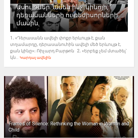
Ասույթներ. ամեն ինչ՝ կինոյի,
դերասանների ու ռեժիսորների
մասին
1․ «Դերասանն ավելի փոքր երևույթ է, քան
տղամարդը, դերասանուհին ավելի մեծ երևույթ է,
քան կինը»։ Ռիչարդ Բարթոն 2․ «Երբեք չեմ մտածել՝
կն...
Կարդալ ավելին
Frames of Silence: Rethinking the Woman in Woman and
Child