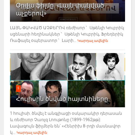
Օրվա ֆիլմը. «Լայն փակված
աչքերով»
ԼԱՅՆ ՓԱԿՎԱԾ ԱՉՔԵՐՈՎ ռեժիսոր ՝ Սթենլի Կուբրիկ
սցենարի հեղինակներ ՝ Սթենլի Կուբրիկ, Ֆրեդերիկ
Ռաֆայել օպերատոր ՝ Լարի...
Կարդալ ավելին
5
Հուլիսին ծնված հայտնիները
1 հուլիսի. ծնվել է անգլիացի օսկարակիր դերասան
և ռեժիսոր Չառլզ Լոութոնը (1899-1962թթ):
Լավագույն ֆիլմերն են` «Հենրիխ 8-րդի մասնավոր
կ...
Կարդալ ավելին