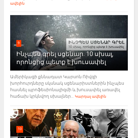
ավելին
9
Ինչպես գրել սցենար. 10 սխալ,
որոնցից պետք է խուսափել
Ամերիկացի քննադատ Կարսոն Ռիվզի
խորհուրդները սկսնակ սցենարիստներին ինչպես
հասնել պրոֆեսիոնալիզմի և խուսափել առավել
հաճախ կրկնվող սխալներ...
Կարդալ ավելին
10