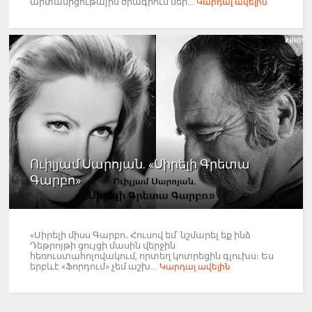
արտամրցութային ծրագրում ներ...
Կարդալ ավելին
Ուիլյամ Սարոյան. «Սիրելի Գրետա
Գարբո»
«Սիրելի միսս Գարբո․ Հուսով եմ՝ նշմարել եք ինձ
Դեթրոյթի ցույցի մասին վերջին
հեռուստահոլովակում, որտեղ կոտրեցին գլուխս։ Ես
երբևէ «Ֆորդում» չեմ աշխ...
Կարդալ ավելին