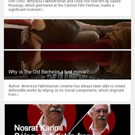
Film Critic: Amirreza FakhriWoman and Child, the new film by Saeed
Roustayi, which premiered at the Cannes Film Festival, marks a
significant moment i...
Why is The Old Bachelor a bad movie?
Author: Amirreza FakhriIranian cinema has always been able to create
defensible works by relying on its social components, which originate
from i...