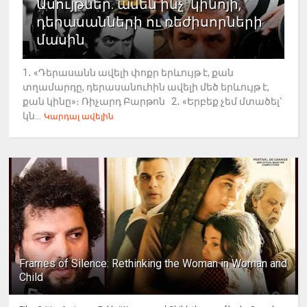
Ասույթներ. ամեն ինչ՝ կինոյի,
դերասանների ու ռեժիսորների
մասին
1․ «Դերասանն ավելի փոքր երևույթ է, քան
տղամարդը, դերասանուհին ավելի մեծ երևույթ է,
քան կինը»։ Ռիչարդ Բարթոն 2․ «Երբեք չեմ մտածել՝
կն...
Կարդալ ավելին
Frames of Silence: Rethinking the Woman in Woman and
Child