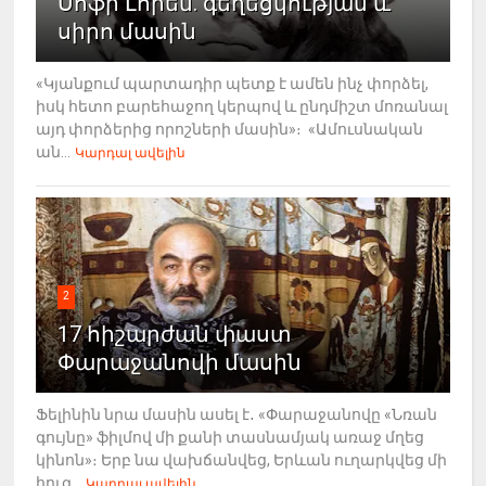
Սոֆի Լորեն. գեղեցկության և
սիրո մասին
«Կյանքում պարտադիր պետք է ամեն ինչ փորձել,
իսկ հետո բարեհաջող կերպով և ընդմիշտ մոռանալ
այդ փորձերից որոշների մասին»։ «Ամուսնական
ան...
Կարդալ ավելին
2
17 հիշարժան փաստ
Փարաջանովի մասին
Ֆելինին նրա մասին ասել է․ «Փարաջանովը «Նռան
գույնը» ֆիլմով մի քանի տասնամյակ առաջ մղեց
կինոն»։ Երբ նա վախճանվեց, Երևան ուղարկվեց մի
հուզ...
Կարդալ ավելին