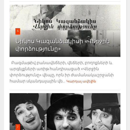
6
Նիկոս Կազանձակիսի «Վերջին
փորձությունը»
Բազմաթիվ բանավեճերի, վեճերի, բողոքների և
արգելքների առիթ հանդիսացած «Վերջին
փորձությունը» վեպը, որն իր ժամանակաշրջանի
համար սկանդալային վե...
Կարդալ ավելին
7