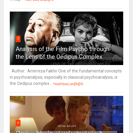
3
Analysis of the Film Psycho through
the Lens of the Oedipus Complex
Author: Amirreza Fakhri One of the fundamental concepts
in psychoanalysis, especially in classical psychoanalysis, is
the Oedipus complex...
Կարդալ ավելին
4