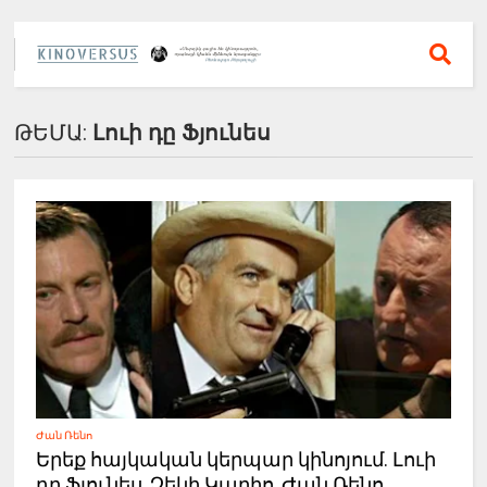
ԹԵՄԱ:
Լուի դը Ֆյունես
Ժան Ռենո
Երեք հայկական կերպար կինոյում. Լուի
դը Ֆյունես, Չեկի Կարիո, Ժան Ռենո