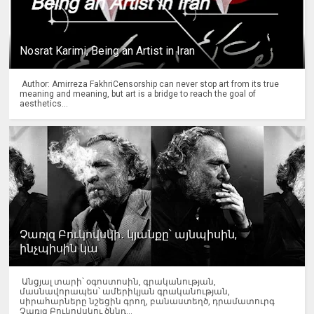
Nosrat Karimi, Being an Artist in Iran
Author: Amirreza FakhriCensorship can never stop art from its true
meaning and meaning, but art is a bridge to reach the goal of
aesthetics...
Չառլզ Բուկովսկի․ կյանքը՝ այնպիսին,
ինչպիսին կա
Անցյալ տարի՝ օգոստոսին, գրականության,
մասնավորապես՝ ամերիկյան գրականության,
սիրահարները նշեցին գրող, բանաստեղծ, դրամատուրգ
Չառլզ Բուկովսկու ծննդ...