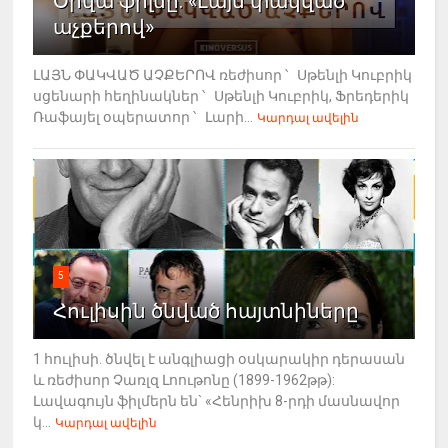
Օրվա ֆիլմը. «Լայն փակված
աչքերով»
ԼԱՅՆ ՓԱԿՎԱԾ ԱՉՔԵՐՈՎ ռեժիսոր ՝ Սթենլի Կուբրիկ
սցենարի հեղինակներ ՝ Սթենլի Կուբրիկ, Ֆրեդերիկ
Ռաֆայել օպերատոր ՝ Լարի...
Կարդալ ավելին
5
Հուլիսին ծնված հայտնիները
1 հուլիսի. ծնվել է անգլիացի օսկարակիր դերասան
և ռեժիսոր Չառլզ Լոութոնը (1899-1962թթ):
Լավագույն ֆիլմերն են` «Հենրիխ 8-րդի մասնավոր
կ...
Կարդալ ավելին