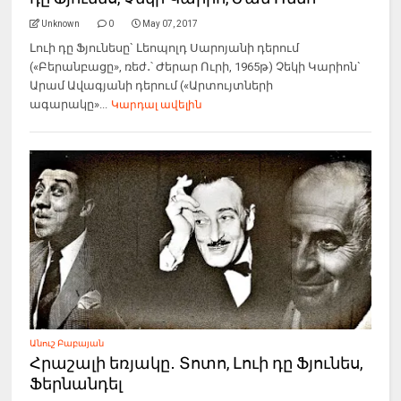
Unknown
0
May 07, 2017
Լուի դը Ֆյունեսը` Լեոպոլդ Սարոյանի դերում
(«Բերանբացը», ռեժ․՝ Ժերար Ուրի, 1965թ) Չեկի Կարիոն`
Արամ Ավագյանի դերում («Արտույտների
ագարակը»...
Կարդալ ավելին
Անուշ Բաբայան
Հրաշալի եռյակը․ Տոտո, Լուի դը Ֆյունես,
Ֆերնանդել