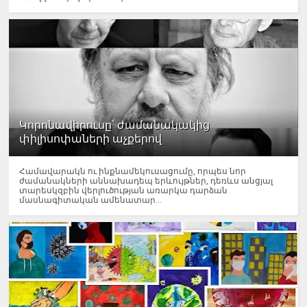
Կորոնավիրուսը՝ ժամանակակից
փիլիսոփաների աչքերով
Համավարակն ու ինքնամեկուսացումը, որպես նոր
ժամանակների աննախադեպ երևույթներ, դեռևս անցյալ
տարեսկզբին վերլուծության առարկա դարձան
մասնագիտական ամենատար...