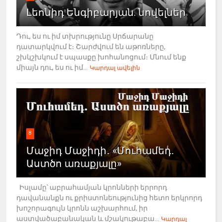
Լեոնիդ Ենգիբարյան. նովելներ
Դու, ես ու իմ տխրությունը Սրճարանը
դատարկվում է։ Շարժվում են աթոռները,
շխկշխկում է սպասքը խոհանոցում։ Մնում ենք
միայն դու, ես ու իմ...
Կարդալ ավելին
8
Մաջիդ Մաջիդի․ «Մուհամեդ․
Աստծո առաքյալը»
Իսլամը՝ աբրահամյան կրոնների երրորդ
դավանանքն ու քրիստոնեությունից հետո երկրորդ
խոշորագույն կրոնն աշխարհում, իր
աստվածաբանական և մշակութաբա...
Կարդալ