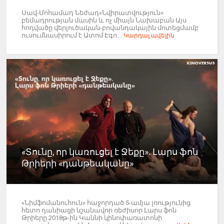
Սավ-Մոհամադ Նեժադ«Նվիրատվություն»
բեմադրության մասին և ոչ միայն Նախաբան Այս
հոդվածը վերլուծական-բովանդակային մոտեցմամբ
ուսումնասիրում է Ատոմ Էգո...
Կարդալ ավելին
«Տունը, որ կառուցել է Ջեքը». Լարս ֆոն
Թրիերի «դանթեականը»
«Նիմֆոմանուհուն» հաջորդած 5-ամյա լռությունից
հետո դանիացի նշանավոր ռեժիսոր Լարս ֆոն
Թրիերը 2018թ-ին Կաննի կինոփառատոնի