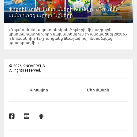
Փոքրիկ տոն մանուկների համար․ «Ռոլանն»
ամփոփեց արդյունքները
«Ռոլան» մանկապատանեկան ֆիլմերի միջազգային
կինոփառատոնը, որը նախատեսվում էր անցկացնել 2020թ.-
ի նոյեմբերի 2-12-ը՝ առցանց ձևաչափով, հետաձգվեց
պատերազմի ո...
©
2026
KINOVERSUS
All rights reserved.
Գլխավոր
Մեր մասին