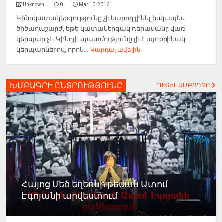
Unknown
0
Mar 10, 2016
Կինոկատակերգությունը չի կարող լինել իսկապես
ծիծաղաշարժ, եթե կատակերգակ դերասանը վառ
կերպար չէ։ Կինոյի պատմությունը լի է այդօրինակ
կերպարներով, որոն...
Կարդալ ավելին
ԽՄԲԱԳՐԻ ԸՆՏՐՈՒԹՅՈՒՆԸ
ԴԻՏԵԼ ԱՄԲՈՂՋԸ
Հայոց Մեծ եղեռնի թեման Ատոմ
Էգոյանի արվեստում