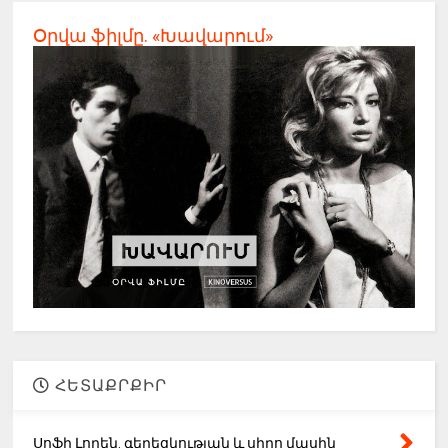
Օրվա ֆիլմը. «Խավարում»
ՀԵՏԱՔՐՔԻՐ
Սոֆի Լորեն. գեղեցկության և սիրո մասին