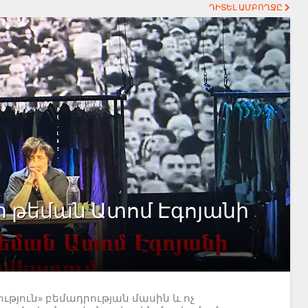
ԴԻՏԵԼ ԱՄԲՈՂՋԸ
ի թեման Ատոմ Էգոյանի
յուն» բեմադրության մասին և ոչ