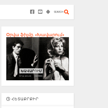
SEARCH
Օրվա ֆիլմը. «Խավարում»
ՀԵՏԱՔՐՔԻՐ