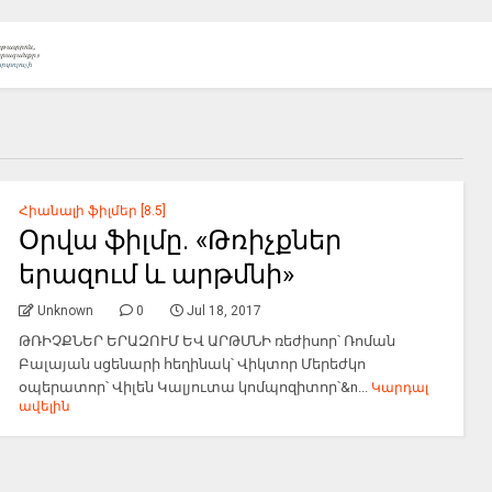
Հիանալի ֆիլմեր [8.5]
Օրվա ֆիլմը. «Թռիչքներ
երազում և արթմնի»
Unknown
0
Jul 18, 2017
ԹՌԻՉՔՆԵՐ ԵՐԱԶՈՒՄ ԵՎ ԱՐԹՄՆԻ ռեժիսոր՝ Ռոման
Բալայան սցենարի հեղինակ՝ Վիկտոր Մերեժկո
օպերատոր՝ Վիլեն Կալյուտա կոմպոզիտոր՝&n...
Կարդալ
ավելին