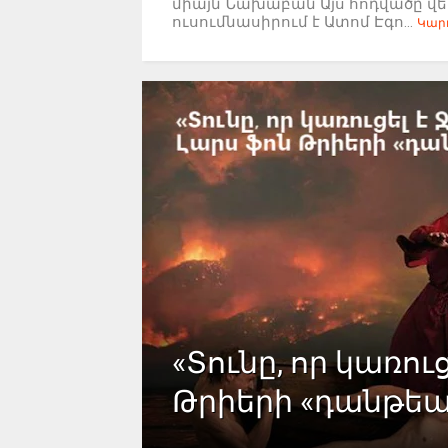
միայն Նախաբան Այս հոդվածը վ
ուսումնասիրում է Ատոմ Էգո...
Կարդ
«Տունը, որ կառուց
Թրիերի «դանթե