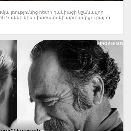
ամյա լռությունից հետո դանիացի նշանավոր
8թ-ին Կաննի կինոփառատոնի արտամրցութային