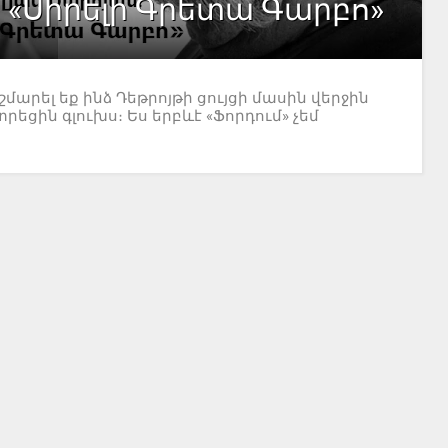
. «Սիրելի Գրետա Գարբո»
նշմարել եք ինձ Դեթրոյթի ցույցի մասին վերջին
եցին գլուխս։ Ես երբևէ «Ֆորդում» չեմ