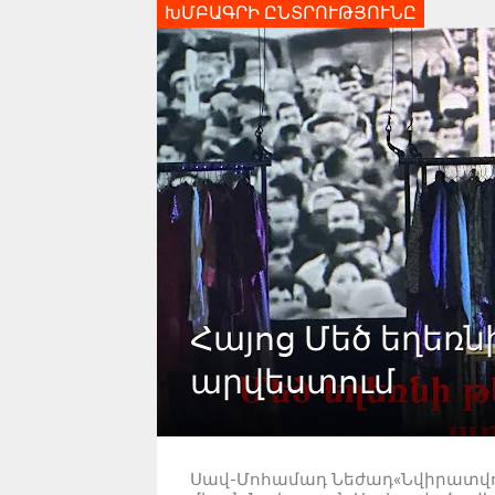
ԽՄԲԱԳՐԻ ԸՆՏՐՈՒԹՅՈՒՆԸ
Հայոց Մեծ եղեռն
արվեստում
Սավ-Մոհամադ Նեժադ«Նվիրատվութ