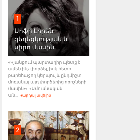
1
Սոֆի Լորեն.
գեղեցկության և
սիրո մասին
«Կյանքում պարտադիր պետք է
ամեն ինչ փորձել, իսկ հետո
բարեհաջող կերպով և ընդմիշտ
մոռանալ այդ փորձերից որոշների
մասին»։ «Ամուսնական
ան...
Կարդալ ավելին
2