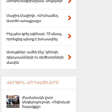
Լեոնիդ Ենգիբարյան. նովելներ
Մաջիդ Մաջիդի․ «Մուհամեդ․
Աստծո առաքյալը»
Ինչպես գրել սցենար. 10 սխալ,
որոնցից պետք է խուսափել
Ասույթներ. ամեն ինչ՝ կինոյի,
դերասանների ու ռեժիսորների
մասին
ՎԵՐՋԻՆ ՀՈԴՎԱԾՆԵՐԸ
Ժամանակն ըստ
Անգելոպուլոսի․ «Ոդիսևսի
հայացքը»