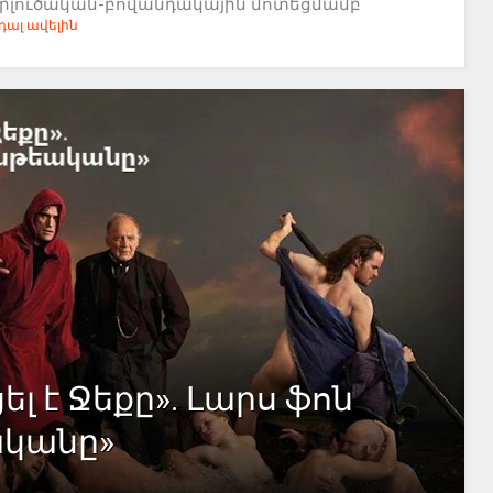
երլուծական-բովանդակային մոտեցմամբ
ալ ավելին
ել է Ջեքը». Լարս ֆոն
ականը»