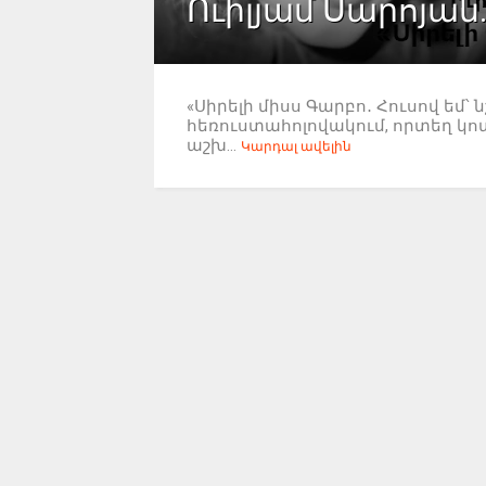
Ուիլյամ Սարոյան
«Սիրելի միսս Գարբո․ Հուսով եմ՝ 
հեռուստահոլովակում, որտեղ կոտր
աշխ...
Կարդալ ավելին