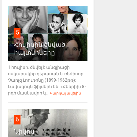
5
Հուլիսին ծնված
հայտնիները
1 հուլիսի. ծնվել է անգլիացի
օսկարակիր դերասան և ռեժիսոր
Չառլզ Լոութոնը (1899-1962թթ):
Լավագույն ֆիլմերն են` «Հենրիխ 8-
րդի մասնավոր կ...
Կարդալ ավելին
6
Նիկոս