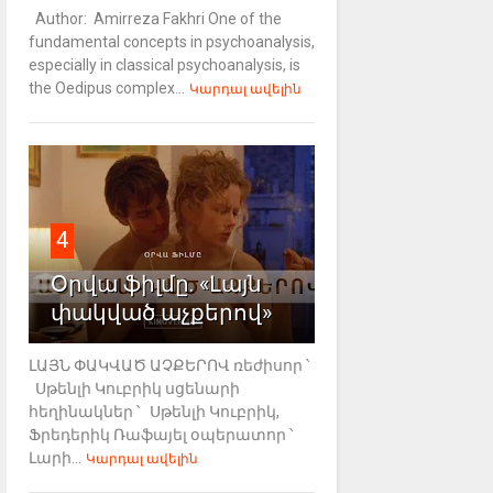
Author: Amirreza Fakhri One of the
fundamental concepts in psychoanalysis,
especially in classical psychoanalysis, is
the Oedipus complex...
Կարդալ ավելին
4
Օրվա ֆիլմը. «Լայն
փակված աչքերով»
ԼԱՅՆ ՓԱԿՎԱԾ ԱՉՔԵՐՈՎ ռեժիսոր ՝
Սթենլի Կուբրիկ սցենարի
հեղինակներ ՝ Սթենլի Կուբրիկ,
Ֆրեդերիկ Ռաֆայել օպերատոր ՝
Լարի...
Կարդալ ավելին