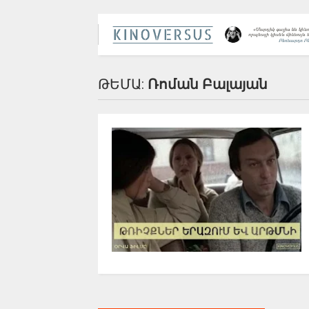
ԹԵՄԱ:
Ռոման Բալայան