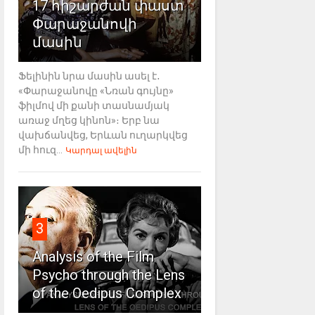
17 հիշարժան փաստ
Փարաջանովի
մասին
Ֆելինին նրա մասին ասել է․
«Փարաջանովը «Նռան գույնը»
ֆիլմով մի քանի տասնամյակ
առաջ մղեց կինոն»։ Երբ նա
վախճանվեց, Երևան ուղարկվեց
մի հուզ...
Կարդալ ավելին
3
Analysis of the Film
Psycho through the Lens
of the Oedipus Complex