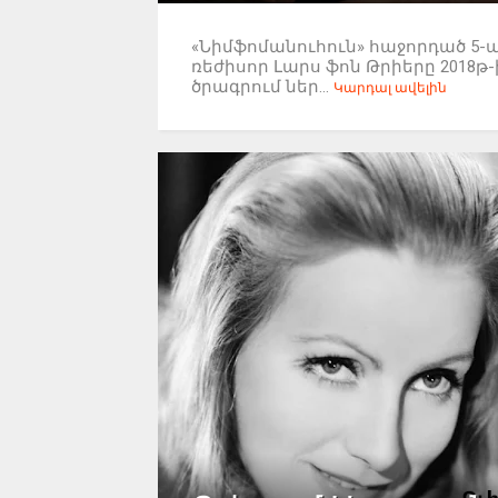
«Նիմֆոմանուհուն» հաջորդած 5-
ռեժիսոր Լարս ֆոն Թրիերը 201
ծրագրում ներ...
Կարդալ ավելին