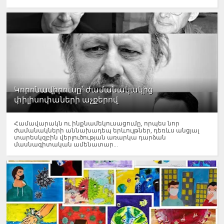
Կորոնավիրուսը՝ ժամանակակից
փիլիսոփաների աչքերով
Համավարակն ու ինքնամեկուսացումը, որպես նոր
ժամանակների աննախադեպ երևույթներ, դեռևս անցյալ
տարեսկզբին վերլուծության առարկա դարձան
մասնագիտական ամենատար...