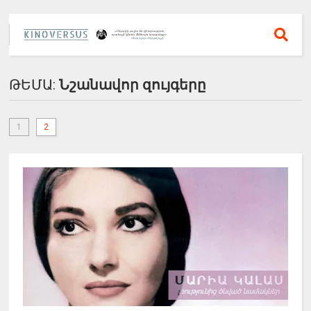
ԹԵՄԱ:
Նշանավոր զույգերը
1
2