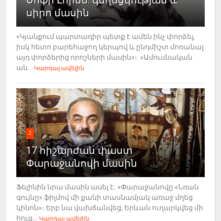
Սոֆի Լորեն. գեղեցկության և
սիրո մասին
«Կյանքում պարտադիր պետք է ամեն ինչ փորձել,
իսկ հետո բարեհաջող կերպով և ընդմիշտ մոռանալ
այդ փորձերից որոշների մասին»։ «Ամուսնական
ան...
Կարդալ ավելին
2
17 հիշարժան փաստ
Փարաջանովի մասին
Ֆելինին նրա մասին ասել է․ «Փարաջանովը «Նռան
գույնը» ֆիլմով մի քանի տասնամյակ առաջ մղեց
կինոն»։ Երբ նա վախճանվեց, Երևան ուղարկվեց մի
հուզ...
Կարդալ ավելին