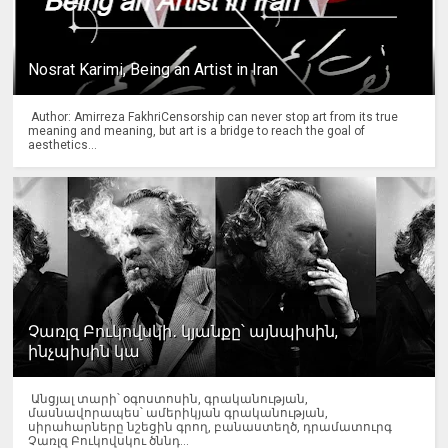
Nosrat Karimi, Being an Artist in Iran
Author: Amirreza FakhriCensorship can never stop art from its true
meaning and meaning, but art is a bridge to reach the goal of
aesthetics...
Չառլզ Բուկովսկի․ կյանքը՝ այնպիսին,
ինչպիսին կա
Անցյալ տարի՝ օգոստոսին, գրականության,
մասնավորապես՝ ամերիկյան գրականության,
սիրահարները նշեցին գրող, բանաստեղծ, դրամատուրգ
Չառլզ Բուկովսկու ծննդ...