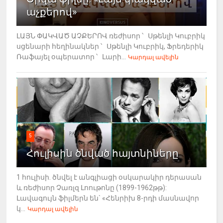
աչքերով»
ԼԱՅՆ ՓԱԿՎԱԾ ԱՉՔԵՐՈՎ ռեժիսոր ՝ Սթենլի Կուբրիկ
սցենարի հեղինակներ ՝ Սթենլի Կուբրիկ, Ֆրեդերիկ
Ռաֆայել օպերատոր ՝ Լարի...
Կարդալ ավելին
5
Հուլիսին ծնված հայտնիները
1 հուլիսի. ծնվել է անգլիացի օսկարակիր դերասան
և ռեժիսոր Չառլզ Լոութոնը (1899-1962թթ):
Լավագույն ֆիլմերն են` «Հենրիխ 8-րդի մասնավոր
կ...
Կարդալ ավելին