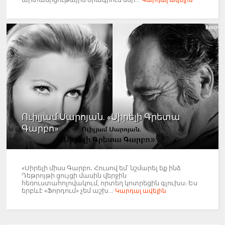
Կարդալ ավելին
Ուիլյամ Սարոյան. «Սիրելի Գրետա
Գարբո»
«Սիրելի միսս Գարբո․ Հուսով եմ՝ նշմարել եք ինձ
Դեթրոյթի ցույցի մասին վերջին
հեռուստահոլովակում, որտեղ կոտրեցին գլուխս։ Ես
երբևէ «Ֆորդում» չեմ աշխ...
Կարդալ ավելին