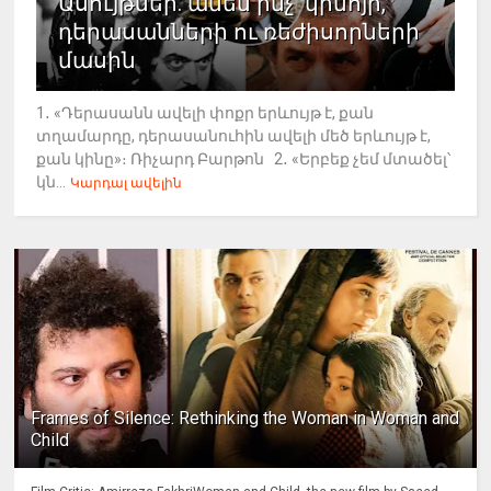
Ասույթներ. ամեն ինչ՝ կինոյի,
դերասանների ու ռեժիսորների
մասին
1․ «Դերասանն ավելի փոքր երևույթ է, քան
տղամարդը, դերասանուհին ավելի մեծ երևույթ է,
քան կինը»։ Ռիչարդ Բարթոն 2․ «Երբեք չեմ մտածել՝
կն...
Կարդալ ավելին
Frames of Silence: Rethinking the Woman in Woman and
Child