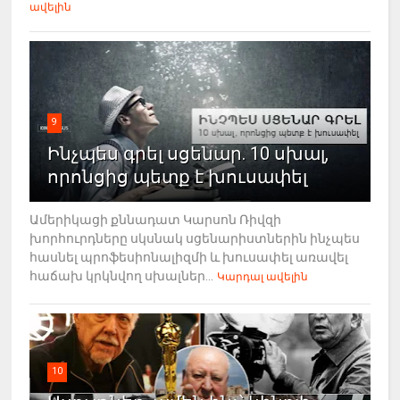
ավելին
9
Ինչպես գրել սցենար. 10 սխալ,
որոնցից պետք է խուսափել
Ամերիկացի քննադատ Կարսոն Ռիվզի
խորհուրդները սկսնակ սցենարիստներին ինչպես
հասնել պրոֆեսիոնալիզմի և խուսափել առավել
հաճախ կրկնվող սխալներ...
Կարդալ ավելին
10