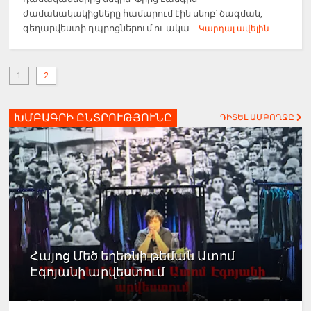
ժամանակակիցները համարում էին սնոբ՝ ծագման,
գեղարվեստի դպրոցներում ու ակա...
Կարդալ ավելին
1
2
ԽՄԲԱԳՐԻ ԸՆՏՐՈՒԹՅՈՒՆԸ
ԴԻՏԵԼ ԱՄԲՈՂՋԸ
Հայոց Մեծ եղեռնի թեման Ատոմ
Էգոյանի արվեստում