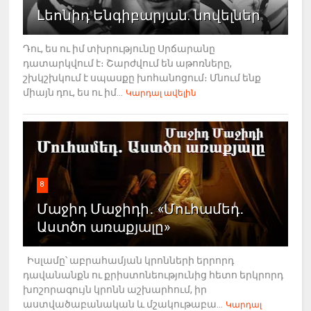
Լեոնիդ Ենգիբարյան. նովելներ
Դու, ես ու իմ տխրությունը Սրճարանը
դատարկվում է։ Շարժվում են աթոռները,
շխկշխկում է սպասքը խոհանոցում։ Մնում ենք
միայն դու, ես ու իմ...
Կարդալ ավելին
8
Մաջիդ Մաջիդի․ «Մուհամեդ․
Աստծո առաքյալը»
Իսլամը՝ աբրահամյան կրոնների երրորդ
դավանանքն ու քրիստոնեությունից հետո երկրորդ
խոշորագույն կրոնն աշխարհում, իր
աստվածաբանական և մշակութաբա...
Կարդալ