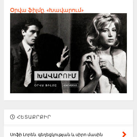
Օրվա ֆիլմը. «Խավարում»
ՀԵՏԱՔՐՔԻՐ
Սոֆի Լորեն. գեղեցկության և սիրո մասին