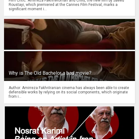
Film Critic: Amirreza FakhriWoman and Child, the new film by Saeed
Roustayi, which premiered at the Cannes Film Festival, marks a
significant moment i...
Why is The Old Bachelor a bad movie?
Author: Amirreza FakhriIranian cinema has always been able to create
defensible works by relying on its social components, which originate
from i...