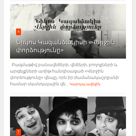
6
Նիկոս Կազանձակիսի «Վերջին
փորձությունը»
Բազմաթիվ բանավեճերի, վեճերի, բողոքների և
արգելքների առիթ հանդիսացած «Վերջին
փորձությունը» վեպը, որն իր ժամանակաշրջանի
համար սկանդալային վե...
Կարդալ ավելին
7