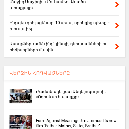
Մաջիդ Մաջիդի․ «Մուհամեդ․ Աստծո
առաքյալը»
Ինչպես գրել սցենար. 10 սխալ, որոնցից պետք է
խուսափել
Ասույթներ. ամեն ինչ՝ կինոյի, դերասանների ու
ռեժիսորների մասին
ՎԵՐՋԻՆ ՀՈԴՎԱԾՆԵՐԸ
Ժամանակն ըստ Անգելոպուլոսի․
«Ոդիսևսի հայացքը»
Form Against Meaning։ Jim Jarmusch's new
film “Father, Mother, Sister, Brother”