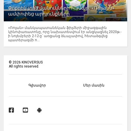
Փոքրիկ տոն մանուկների համար․ «Ռոլանն»
ամփոփեց արդյունքները
«Ռոլան» մանկապատանեկան ֆիլմերի միջազգային
կինոփառատոնը, որը նախատեսվում էր անցկացնել 2020թ.-
ի նոյեմբերի 2-12-ը՝ առցանց ձևաչափով, հետաձգվեց
պատերազմի ո...
©
2026
KINOVERSUS
All rights reserved.
Գլխավոր
Մեր մասին