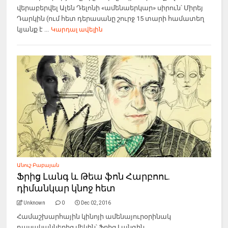
վերաբերվել Ալեն Դելոնի «ամենաերկար» սիրուն՝ Միրեյ
Դարկին (ում հետ դերասանը շուրջ 15 տարի համատեղ
կյանք է ...
Կարդալ ավելին
Անուշ Բաբայան
Ֆրից Լանգ և Թեա ֆոն Հարբոու.
դիմանկար կնոջ հետ
Unknown
0
Dec 02, 2016
Համաշխարհային կինոյի ամենայուրօրինակ
դասականներից մեկին՝ Ֆրից Լանգին