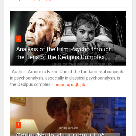
3
Analysis of the Film Psycho through
the Lens of the Oedipus Complex
Author: Amirreza Fakhri One of the fundamental concepts
in psychoanalysis, especially in classical psychoanalysis, is
the Oedipus complex...
Կարդալ ավելին
4
Օրվա ֆիլմը. «Լայն փակված