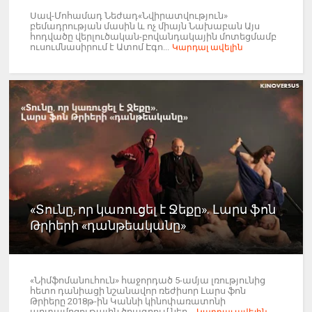
Սավ-Մոհամադ Նեժադ«Նվիրատվություն»
բեմադրության մասին և ոչ միայն Նախաբան Այս
հոդվածը վերլուծական-բովանդակային մոտեցմամբ
ուսումնասիրում է Ատոմ Էգո...
Կարդալ ավելին
«Տունը, որ կառուցել է Ջեքը». Լարս ֆոն
Թրիերի «դանթեականը»
«Նիմֆոմանուհուն» հաջորդած 5-ամյա լռությունից
հետո դանիացի նշանավոր ռեժիսոր Լարս ֆոն
Թրիերը 2018թ-ին Կաննի կինոփառատոնի
արտամրցութային ծրագրում ներ...