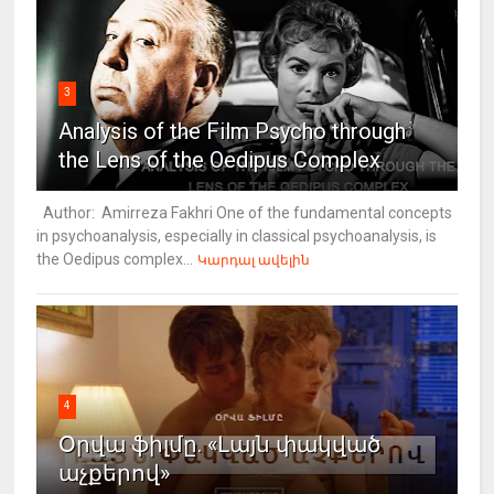
3
Analysis of the Film Psycho through
the Lens of the Oedipus Complex
Author: Amirreza Fakhri One of the fundamental concepts
in psychoanalysis, especially in classical psychoanalysis, is
the Oedipus complex...
Կարդալ ավելին
4
Օրվա ֆիլմը. «Լայն փակված
աչքերով»