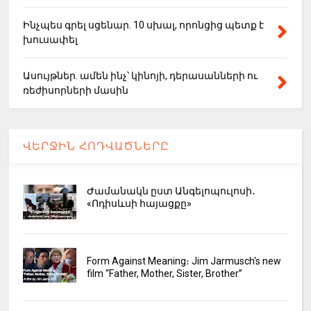
Ինչպես գրել սցենար. 10 սխալ, որոնցից պետք է
խուսափել
Ասույթներ. ամեն ինչ՝ կինոյի, դերասանների ու
ռեժիսորների մասին
ՎԵՐՋԻՆ ՀՈԴՎԱԾՆԵՐԸ
Ժամանակն ըստ Անգելոպուլոսի․
«Ոդիսևսի հայացքը»
Form Against Meaning։ Jim Jarmusch's new
film “Father, Mother, Sister, Brother”