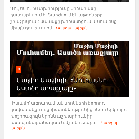
Դու, ես ու իմ տխրությունը Սրճարանը
դատարկվում է։ Շարժվում են աթոռները,
շխկշխկում է սպասքը խոհանոցում։ Մնում ենք
միայն դու, ես ու իմ...
Կարդալ ավելին
8
Մաջիդ Մաջիդի․ «Մուհամեդ․
Աստծո առաքյալը»
Իսլամը՝ աբրահամյան կրոնների երրորդ
դավանանքն ու քրիստոնեությունից հետո երկրորդ
խոշորագույն կրոնն աշխարհում, իր
աստվածաբանական և մշակութաբա...
Կարդալ
ավելին