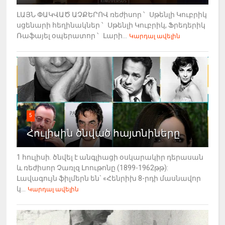
ԼԱՅՆ ՓԱԿՎԱԾ ԱՉՔԵՐՈՎ ռեժիսոր ՝ Սթենլի Կուբրիկ
սցենարի հեղինակներ ՝ Սթենլի Կուբրիկ, Ֆրեդերիկ
Ռաֆայել օպերատոր ՝ Լարի...
Կարդալ ավելին
5
Հուլիսին ծնված հայտնիները
1 հուլիսի. ծնվել է անգլիացի օսկարակիր դերասան
և ռեժիսոր Չառլզ Լոութոնը (1899-1962թթ):
Լավագույն ֆիլմերն են` «Հենրիխ 8-րդի մասնավոր
կ...
Կարդալ ավելին