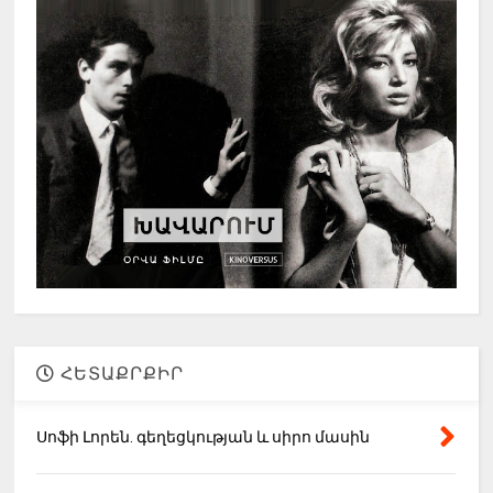
ՀԵՏԱՔՐՔԻՐ
Սոֆի Լորեն. գեղեցկության և սիրո մասին