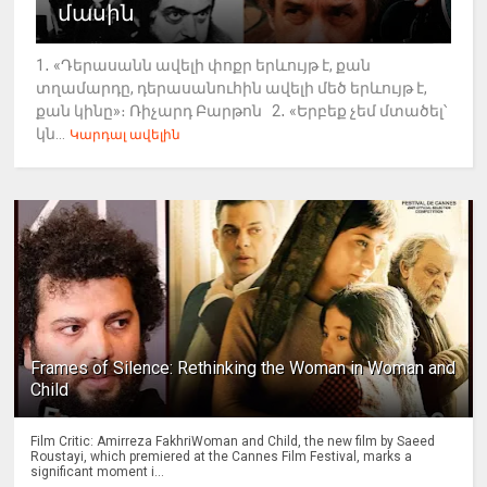
մասին
1․ «Դերասանն ավելի փոքր երևույթ է, քան
տղամարդը, դերասանուհին ավելի մեծ երևույթ է,
քան կինը»։ Ռիչարդ Բարթոն 2․ «Երբեք չեմ մտածել՝
կն...
Կարդալ ավելին
Frames of Silence: Rethinking the Woman in Woman and
Child
Film Critic: Amirreza FakhriWoman and Child, the new film by Saeed
Roustayi, which premiered at the Cannes Film Festival, marks a
significant moment i...