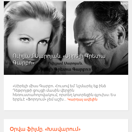
Ուիլյամ Սարոյան. «Սիրելի Գրետա
Գարբո»
«Սիրելի միսս Գարբո․ Հուսով եմ՝ նշմարել եք ինձ
Դեթրոյթի ցույցի մասին վերջին
հեռուստահոլովակում, որտեղ կոտրեցին գլուխս։ Ես
երբևէ «Ֆորդում» չեմ աշխ...
Կարդալ ավելին
Օրվա ֆիլմը. «Խավարում»