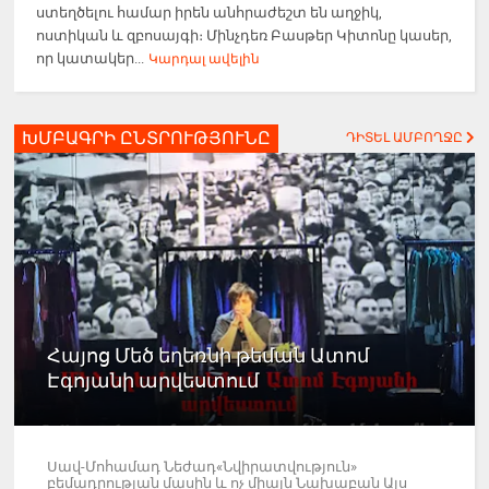
ստեղծելու համար իրեն անհրաժեշտ են աղջիկ,
ոստիկան և զբոսայգի։ Մինչդեռ Բասթեր Կիտոնը կասեր,
որ կատակեր...
Կարդալ ավելին
ԽՄԲԱԳՐԻ ԸՆՏՐՈՒԹՅՈՒՆԸ
ԴԻՏԵԼ ԱՄԲՈՂՋԸ
Հայոց Մեծ եղեռնի թեման Ատոմ
Էգոյանի արվեստում
Սավ-Մոհամադ Նեժադ«Նվիրատվություն»
բեմադրության մասին և ոչ միայն Նախաբան Այս