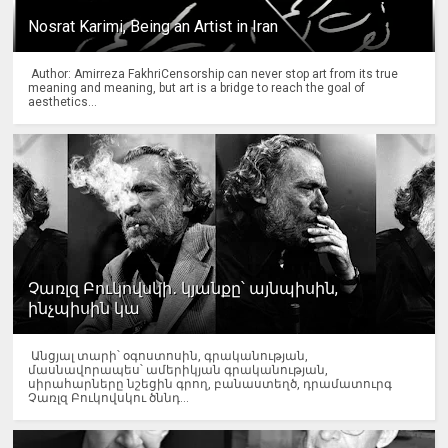
Nosrat Karimi, Being an Artist in Iran
Author: Amirreza FakhriCensorship can never stop art from its true
meaning and meaning, but art is a bridge to reach the goal of
aesthetics...
Չառլզ Բուկովսկի․ կյանքը՝ այնպիսին,
ինչպիսին կա
Անցյալ տարի՝ օգոստոսին, գրականության,
մասնավորապես՝ ամերիկյան գրականության,
սիրահարները նշեցին գրող, բանաստեղծ, դրամատուրգ
Չառլզ Բուկովսկու ծննդ...