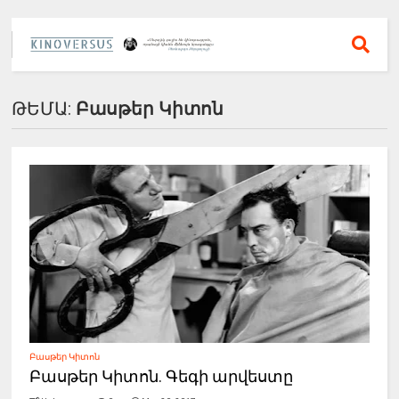
ԹԵՄԱ:
Բասթեր Կիտոն
Բասթեր Կիտոն
Բասթեր Կիտոն. Գեգի արվեստը