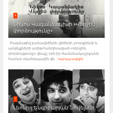
6
Նիկոս Կազանձակիսի «Վերջին
փորձությունը»
Բազմաթիվ բանավեճերի, վեճերի, բողոքների և
արգելքների առիթ հանդիսացած «Վերջին
փորձությունը» վեպը, որն իր ժամանակաշրջանի
համար սկանդալային վե...
Կարդալ ավելին
7
Լեոնիդ Ենգիբարյան. նովելներ