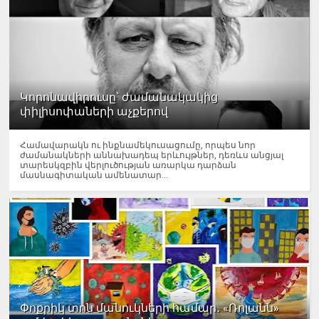
Կորոնավիրուսը՝ ժամանակակից
փիլիսոփաների աչքերով
Համավարակն ու ինքնամեկուսացումը, որպես նոր
ժամանակների աննախադեպ երևույթներ, դեռևս անցյալ
տարեսկզբին վերլուծության առարկա դարձան
մասնագիտական ամենատար...
Փոքրիկ տոն մանուկների համար․ «Ռոլանն»