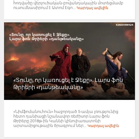
հոդվածը վերլուծական-բովանդակային մոտեցմամբ
ուսումնասիրում է Ատոմ Էգո...
Կարդալ ավելին
«Տունը, որ կառուցել է Ջեքը». Լարս ֆոն
Թրիերի «դանթեականը»
«Նիմֆոմանուհուն» հաջորդած 5-ամյա լռությունից
հետո դանիացի նշանավոր ռեժիսոր Լարս ֆոն
Թրիերը 2018թ-ին Կաննի կինոփառատոնի
արտամրցութային ծրագրում ներ...
Կարդալ ավելին