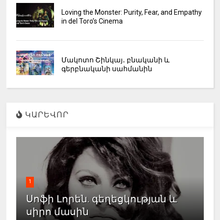
Loving the Monster: Purity, Fear, and Empathy
in del Toro’s Cinema
Մակոտո Շինկայ․ բնականի և
գերբնականի սահմանին
ԿԱՐԵՎՈՐ
1
Սոֆի Լորեն. գեղեցկության և
սիրո մասին