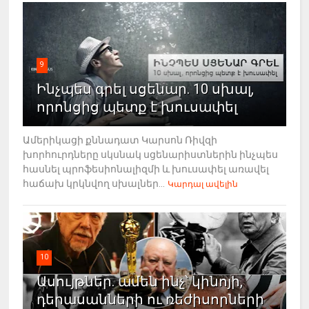
9
Ինչպես գրել սցենար. 10 սխալ,
որոնցից պետք է խուսափել
Ամերիկացի քննադատ Կարսոն Ռիվզի
խորհուրդները սկսնակ սցենարիստներին ինչպես
հասնել պրոֆեսիոնալիզմի և խուսափել առավել
հաճախ կրկնվող սխալներ...
Կարդալ ավելին
10
Ասույթներ. ամեն ինչ՝ կինոյի,
դերասանների ու ռեժիսորների