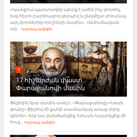
«Կյանքում պարտադիր պետք է ամեն ինչ փորձել,
իսկ հետո բարեհաջող կերպով և ընդմիշտ մոռանալ
այդ փորձերից որոշների մասին»։ «Ամուսնական
ան...
Կարդալ ավելին
2
17 հիշարժան փաստ
Փարաջանովի մասին
Ֆելինին նրա մասին ասել է․ «Փարաջանովը «Նռան
գույնը» ֆիլմով մի քանի տասնամյակ առաջ մղեց
կինոն»։ Երբ նա վախճանվեց, Երևան ուղարկվեց մի
հուզ...
Կարդալ ավելին