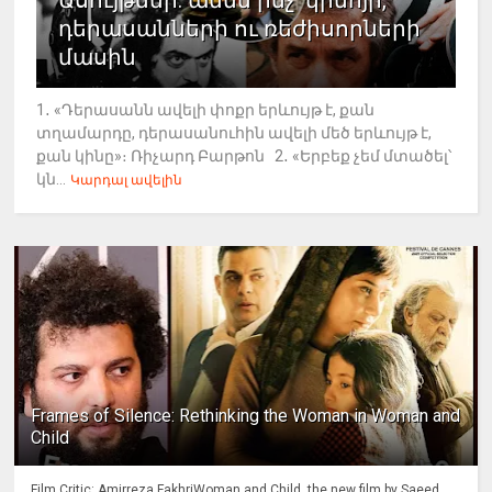
Ասույթներ. ամեն ինչ՝ կինոյի,
դերասանների ու ռեժիսորների
մասին
1․ «Դերասանն ավելի փոքր երևույթ է, քան
տղամարդը, դերասանուհին ավելի մեծ երևույթ է,
քան կինը»։ Ռիչարդ Բարթոն 2․ «Երբեք չեմ մտածել՝
կն...
Կարդալ ավելին
Frames of Silence: Rethinking the Woman in Woman and
Child
Film Critic: Amirreza FakhriWoman and Child, the new film by Saeed