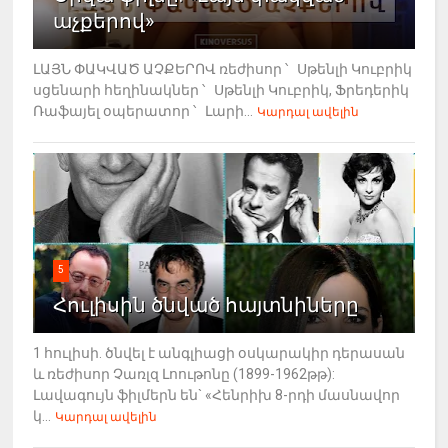
աչքերով»
ԼԱՅՆ ՓԱԿՎԱԾ ԱՉՔԵՐՈՎ ռեժիսոր ՝ Սթենլի Կուբրիկ
սցենարի հեղինակներ ՝ Սթենլի Կուբրիկ, Ֆրեդերիկ
Ռաֆայել օպերատոր ՝ Լարի...
Կարդալ ավելին
5
Հուլիսին ծնված հայտնիները
1 հուլիսի. ծնվել է անգլիացի օսկարակիր դերասան
և ռեժիսոր Չառլզ Լոութոնը (1899-1962թթ):
Լավագույն ֆիլմերն են` «Հենրիխ 8-րդի մասնավոր
կ...
Կարդալ ավելին