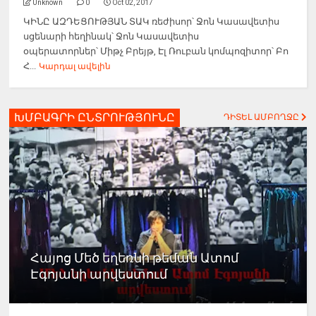
Unknown
0
Oct 02, 2017
ԿԻՆԸ ԱԶԴԵՑՈՒԹՅԱՆ ՏԱԿ ռեժիսոր՝ Ջոն Կասավետիս
սցենարի հեղինակ՝ Ջոն Կասավետիս
օպերատորներ՝ Միթչ Բրեյթ, Էլ Ռուբան կոմպոզիտոր՝ Բո
Հ...
Կարդալ ավելին
ԽՄԲԱԳՐԻ ԸՆՏՐՈՒԹՅՈՒՆԸ
ԴԻՏԵԼ ԱՄԲՈՂՋԸ
Հայոց Մեծ եղեռնի թեման Ատոմ
Էգոյանի արվեստում