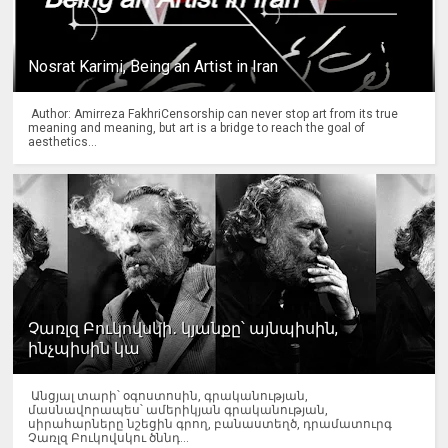
Nosrat Karimi, Being an Artist in Iran
Author: Amirreza FakhriCensorship can never stop art from its true
meaning and meaning, but art is a bridge to reach the goal of
aesthetics...
Չառլզ Բուկովսկի․ կյանքը՝ այնպիսին,
ինչպիսին կա
Անցյալ տարի՝ օգոստոսին, գրականության,
մասնավորապես՝ ամերիկյան գրականության,
սիրահարները նշեցին գրող, բանաստեղծ, դրամատուրգ
Չառլզ Բուկովսկու ծննդ...