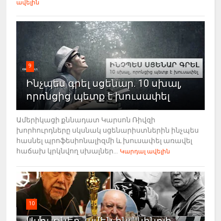
ավելին
9
Ինչպես գրել սցենար. 10 սխալ,
որոնցից պետք է խուսափել
Ամերիկացի քննադատ Կարսոն Ռիվզի
խորհուրդները սկսնակ սցենարիստներին ինչպես
հասնել պրոֆեսիոնալիզմի և խուսափել առավել
հաճախ կրկնվող սխալներ...
Կարդալ ավելին
10