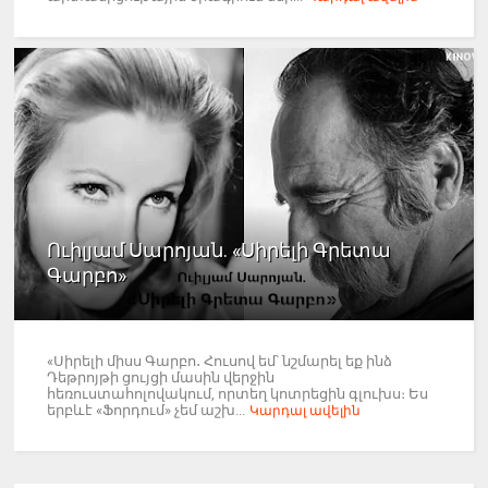
Ուիլյամ Սարոյան. «Սիրելի Գրետա
Գարբո»
«Սիրելի միսս Գարբո․ Հուսով եմ՝ նշմարել եք ինձ
Դեթրոյթի ցույցի մասին վերջին
հեռուստահոլովակում, որտեղ կոտրեցին գլուխս։ Ես
երբևէ «Ֆորդում» չեմ աշխ...
Կարդալ ավելին