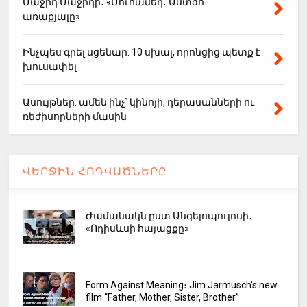
Մաջիդ Մաջիդի․ «Մուհամեդ․ Աստծո
առաքյալը»
Ինչպես գրել սցենար. 10 սխալ, որոնցից պետք է
խուսափել
Ասույթներ. ամեն ինչ՝ կինոյի, դերասանների ու
ռեժիսորների մասին
ՎԵՐՋԻՆ ՀՈԴՎԱԾՆԵՐԸ
Ժամանակն ըստ Անգելոպուլոսի․
«Ոդիսևսի հայացքը»
Form Against Meaning։ Jim Jarmusch's new
film “Father, Mother, Sister, Brother”