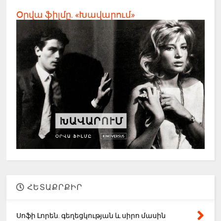
Օրվա ֆիլմը. «Խավարում»
ՀԵՏԱՔՐՔԻՐ
Սոֆի Լորեն. գեղեցկության և սիրո մասին