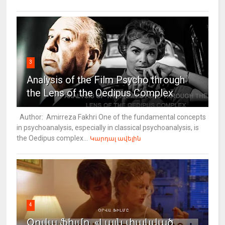
3
Analysis of the Film Psycho through
the Lens of the Oedipus Complex
Author: Amirreza Fakhri One of the fundamental concepts
in psychoanalysis, especially in classical psychoanalysis, is
the Oedipus complex...
Կարդալ ավելին
4
Օրվա ֆիլմը. «Լայն փակված