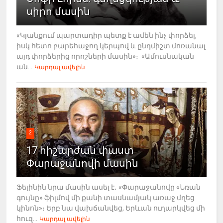
սիրո մասին
«Կյանքում պարտադիր պետք է ամեն ինչ փորձել,
իսկ հետո բարեհաջող կերպով և ընդմիշտ մոռանալ
այդ փորձերից որոշների մասին»։ «Ամուսնական
ան...
Կարդալ ավելին
2
17 հիշարժան փաստ
Փարաջանովի մասին
Ֆելինին նրա մասին ասել է․ «Փարաջանովը «Նռան
գույնը» ֆիլմով մի քանի տասնամյակ առաջ մղեց
կինոն»։ Երբ նա վախճանվեց, Երևան ուղարկվեց մի
հուզ...
Կարդալ ավելին