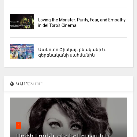
Loving the Monster: Purity, Fear, and Empathy
in del Toro’s Cinema
Մակոտո Շինկայ․ բնականի և
գերբնականի սահմանին
ԿԱՐԵՎՈՐ
1
Սոֆի Լորեն. գեղեցկության և