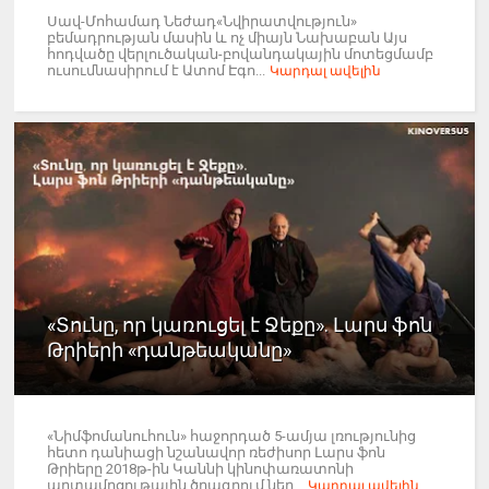
Սավ-Մոհամադ Նեժադ«Նվիրատվություն»
բեմադրության մասին և ոչ միայն Նախաբան Այս
հոդվածը վերլուծական-բովանդակային մոտեցմամբ
ուսումնասիրում է Ատոմ Էգո...
Կարդալ ավելին
«Տունը, որ կառուցել է Ջեքը». Լարս ֆոն
Թրիերի «դանթեականը»
«Նիմֆոմանուհուն» հաջորդած 5-ամյա լռությունից
հետո դանիացի նշանավոր ռեժիսոր Լարս ֆոն
Թրիերը 2018թ-ին Կաննի կինոփառատոնի
արտամրցութային ծրագրում ներ...
Կարդալ ավելին