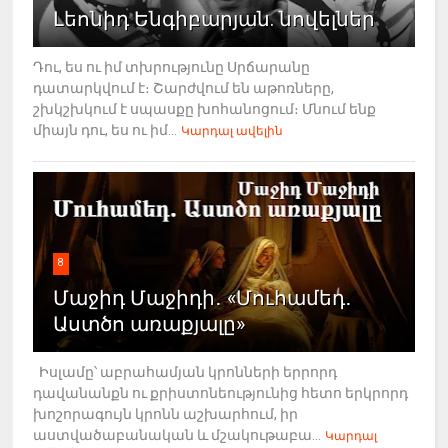
Լեոնիդ Ենգիբարյան. նովելներ
Դու, ես ու իմ տխրությունը Սրճարանը
դատարկվում է։ Շարժվում են աթոռները,
շխկշխկում է սպասքը խոհանոցում։ Մնում ենք
միայն դու, ես ու իմ...
Կարդալ ավելին
8
Մաջիդ Մաջիդի․ «Մուհամեդ․
Աստծո առաքյալը»
Իսլամը՝ աբրահամյան կրոնների երրորդ
դավանանքն ու քրիստոնեությունից հետո երկրորդ
խոշորագույն կրոնն աշխարհում, իր
աստվածաբանական և մշակութաբա...
Կարդալ