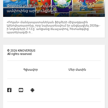
Փոքրիկ տոն մանուկների համար․ «Ռոլանն»
ամփոփեց արդյունքները
«Ռոլան» մանկապատանեկան ֆիլմերի միջազգային
կինոփառատոնը, որը նախատեսվում էր անցկացնել 2020թ.-
ի նոյեմբերի 2-12-ը՝ առցանց ձևաչափով, հետաձգվեց
պատերազմի ո...
©
2026
KINOVERSUS
All rights reserved.
Գլխավոր
Մեր մասին