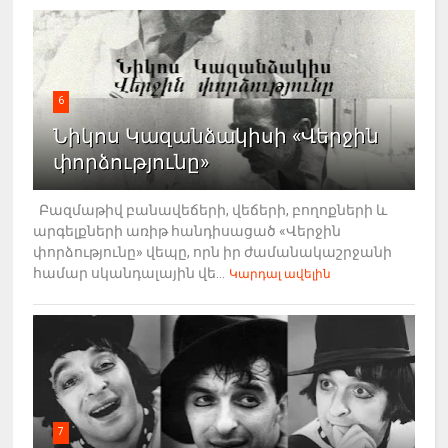
6
Նիկոս Կազանձակիսի «Վերջին
փորձությունը»
Բազմաթիվ բանավեճերի, վեճերի, բողոքների և
արգելքների առիթ հանդիսացած «Վերջին
փորձությունը» վեպը, որն իր ժամանակաշրջանի
համար սկանդալային վե...
Կարդալ ավելին
7