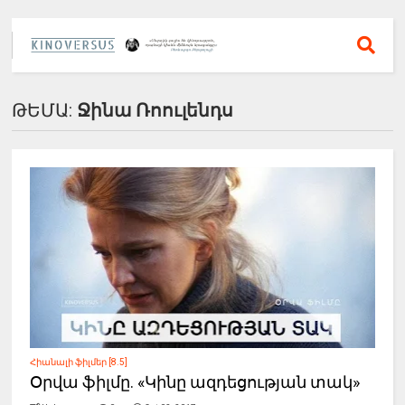
ԹԵՄԱ:
Ջինա Ռոուլենդս
Հիանալի ֆիլմեր [8.5]
Օրվա ֆիլմը. «Կինը ազդեցության տակ»