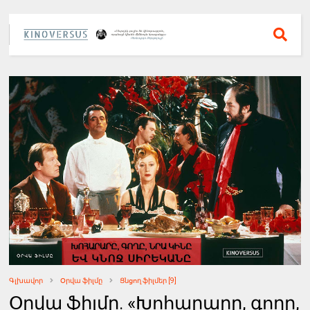
Գլխավոր
Օրվա ֆիլմը
Ցնցող ֆիլմեր [9]
Օրվա ֆիլմը. «Խոհարարը, գողը,