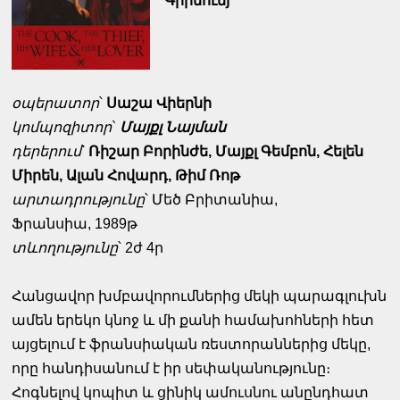
Գրինուեյ
օպերատոր
՝
Սաշա Վիերնի
կոմպոզիտոր
`
Մայքլ Նայման
դերերում
՝
Ռիշար Բորինժե, Մայքլ Գեմբոն, Հելեն
Միրեն, Ալան Հովարդ, Թիմ Ռոթ
արտադրությունը
՝ Մեծ Բրիտանիա,
Ֆրանսիա,
1989թ
տևողությունը
՝ 2ժ 4ր
Հանցավոր խմբավորումներից մեկի պարագլուխն
ամեն երեկո կնոջ և մի քանի համախոհների հետ
այցելում է ֆրանսիական ռեստորաններից մեկը,
որը հանդիսանում է իր սեփականությունը։
Հոգնելով կոպիտ և ցինիկ ամուսնու անընդհատ