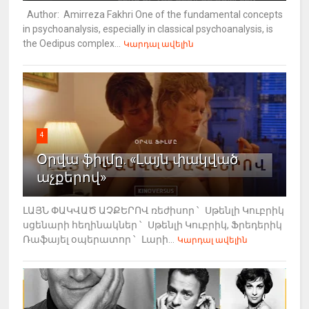
Author: Amirreza Fakhri One of the fundamental concepts
in psychoanalysis, especially in classical psychoanalysis, is
the Oedipus complex...
Կարդալ ավելին
4
Օրվա ֆիլմը. «Լայն փակված
աչքերով»
ԼԱՅՆ ՓԱԿՎԱԾ ԱՉՔԵՐՈՎ ռեժիսոր ՝ Սթենլի Կուբրիկ
սցենարի հեղինակներ ՝ Սթենլի Կուբրիկ, Ֆրեդերիկ
Ռաֆայել օպերատոր ՝ Լարի...
Կարդալ ավելին