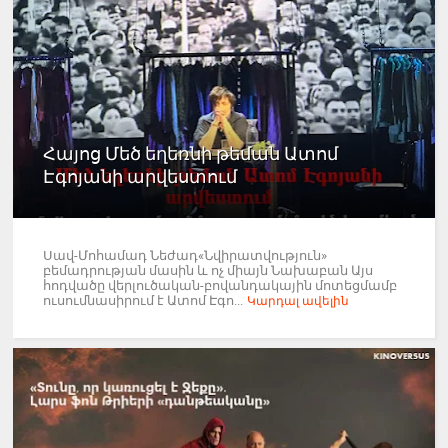
Հայոց Մեծ եղեռնի թեման Ատոմ
Էգոյանի արվեստում
Սավ-Մոհամադ Նեժադ«Նվիրատվություն»
բեմադրության մասին և ոչ միայն Նախաբան Այս
հոդվածը վերլուծական-բովանդակային մոտեցմամբ
ուսումնասիրում է Ատոմ Էգո...
Կարդալ ավելին