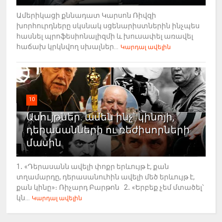
Ամերիկացի քննադատ Կարսոն Ռիվզի
խորհուրդները սկսնակ սցենարիստներին ինչպես
հասնել պրոֆեսիոնալիզմի և խուսափել առավել
հաճախ կրկնվող սխալներ...
Կարդալ ավելին
10
Ասույթներ. ամեն ինչ՝ կինոյի,
դերասանների ու ռեժիսորների
մասին
1․ «Դերասանն ավելի փոքր երևույթ է, քան
տղամարդը, դերասանուհին ավելի մեծ երևույթ է,
քան կինը»։ Ռիչարդ Բարթոն 2․ «Երբեք չեմ մտածել՝
կն...
Կարդալ ավելին