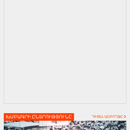
ԽՄԲԱԳՐԻ ԸՆՏՐՈՒԹՅՈՒՆԸ
ԴԻՏԵԼ ԱՄԲՈՂՋԸ