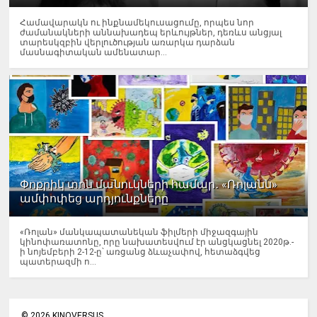
Համավարակն ու ինքնամեկուսացումը, որպես նոր
ժամանակների աննախադեպ երևույթներ, դեռևս անցյալ
տարեսկզբին վերլուծության առարկա դարձան
մասնագիտական ամենատար...
Փոքրիկ տոն մանուկների համար․ «Ռոլանն»
ամփոփեց արդյունքները
«Ռոլան» մանկապատանեկան ֆիլմերի միջազգային
կինոփառատոնը, որը նախատեսվում էր անցկացնել 2020թ.-
ի նոյեմբերի 2-12-ը՝ առցանց ձևաչափով, հետաձգվեց
պատերազմի ո...
©
2026
KINOVERSUS