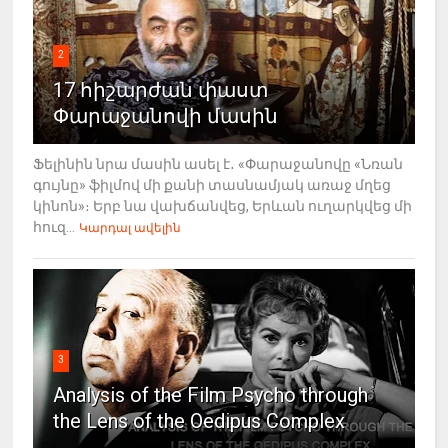
2
17 հիշարժան փաստ
Փարաջանովի մասին
Ֆելինին նրա մասին ասել է․ «Փարաջանովը «Նռան
գույնը» ֆիլմով մի քանի տասնամյակ առաջ մղեց
կինոն»։ Երբ նա վախճանվեց, Երևան ուղարկվեց մի
հուզ...
Կարդալ ավելին
3
Analysis of the Film Psycho through
the Lens of the Oedipus Complex