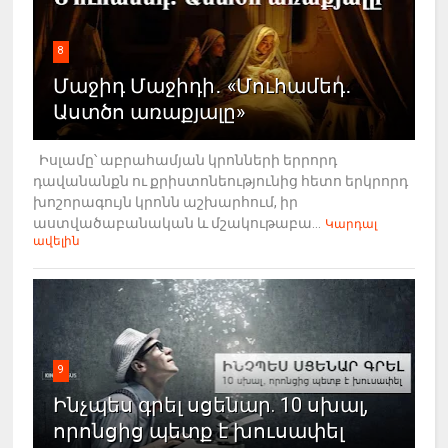
8
Մաջիդ Մաջիդի․ «Մուհամեդ․
Աստծո առաքյալը»
Իսլամը՝ աբրահամյան կրոնների երրորդ
դավանանքն ու քրիստոնեությունից հետո երկրորդ
խոշորագույն կրոնն աշխարհում, իր
աստվածաբանական և մշակութաբա...
Կարդալ
ավելին
9
Ինչպես գրել սցենար. 10 սխալ,
որոնցից պետք է խուսափել