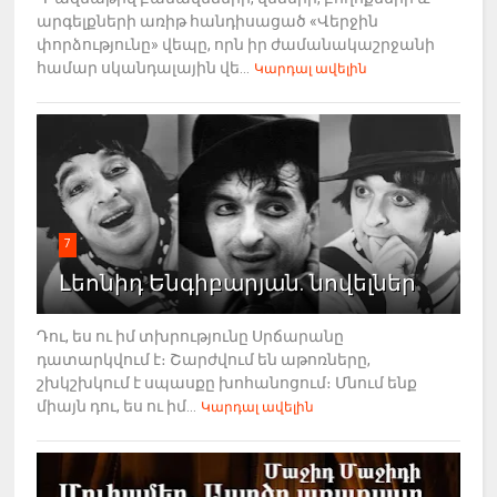
արգելքների առիթ հանդիսացած «Վերջին
փորձությունը» վեպը, որն իր ժամանակաշրջանի
համար սկանդալային վե...
Կարդալ ավելին
7
Լեոնիդ Ենգիբարյան. նովելներ
Դու, ես ու իմ տխրությունը Սրճարանը
դատարկվում է։ Շարժվում են աթոռները,
շխկշխկում է սպասքը խոհանոցում։ Մնում ենք
միայն դու, ես ու իմ...
Կարդալ ավելին