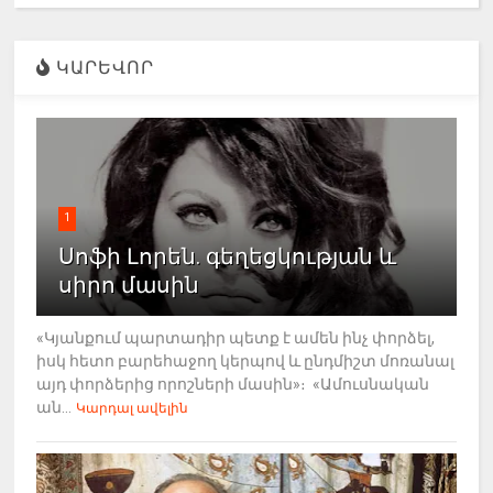
ԿԱՐԵՎՈՐ
1
Սոֆի Լորեն. գեղեցկության և
սիրո մասին
«Կյանքում պարտադիր պետք է ամեն ինչ փորձել,
իսկ հետո բարեհաջող կերպով և ընդմիշտ մոռանալ
այդ փորձերից որոշների մասին»։ «Ամուսնական
ան...
Կարդալ ավելին