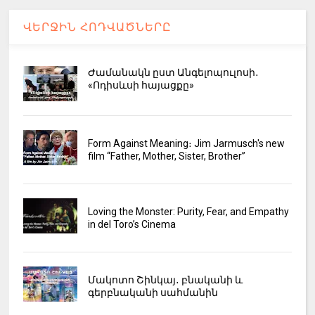
ՎԵՐՋԻՆ ՀՈԴՎԱԾՆԵՐԸ
Ժամանակն ըստ Անգելոպուլոսի․
«Ոդիսևսի հայացքը»
Form Against Meaning։ Jim Jarmusch's new
film “Father, Mother, Sister, Brother”
Loving the Monster: Purity, Fear, and Empathy
in del Toro’s Cinema
Մակոտո Շինկայ․ բնականի և
գերբնականի սահմանին