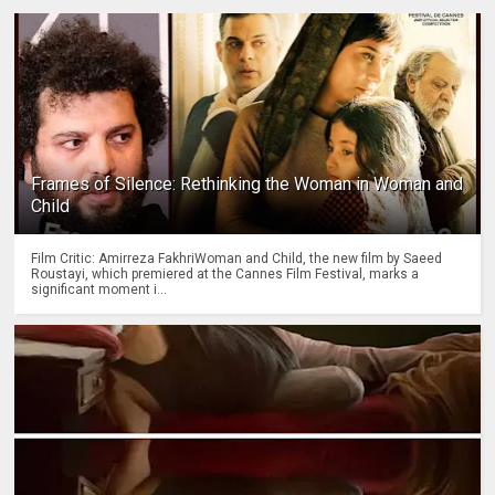
Frames of Silence: Rethinking the Woman in Woman and
Child
Film Critic: Amirreza FakhriWoman and Child, the new film by Saeed
Roustayi, which premiered at the Cannes Film Festival, marks a
significant moment i...