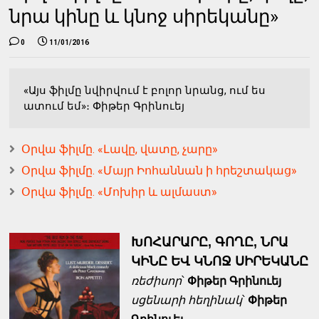
նրա կինը և կնոջ սիրեկանը»
0
11/01/2016
«Այս ֆիլմը նվիրվում է բոլոր նրանց, ում ես
ատում եմ»։ Փիթեր Գրինուեյ
Օրվա ֆիլմը. «Լավը, վատը, չարը»
Օրվա ֆիլմը. «Մայր Իոհաննան ի հրեշտակաց»
Օրվա ֆիլմը. «Մոխիր և ալմաստ»
ԽՈՀԱՐԱՐԸ, ԳՈՂԸ, ՆՐԱ
ԿԻՆԸ ԵՎ ԿՆՈՋ ՍԻՐԵԿԱՆԸ
ռեժիսոր
՝
Փ
իթեր Գրինուեյ
սցենարի
հեղինակ
՝
Փ
իթեր