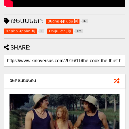
ԹԵՄԱՆԵՐ:
Ցնցող ֆիլմեր [9]
37
Փիթեր Գրինուեյ
Օրվա ֆիլմը
2
124
SHARE:
ՁԵՐ ՃԱՇԱԿՈՎ