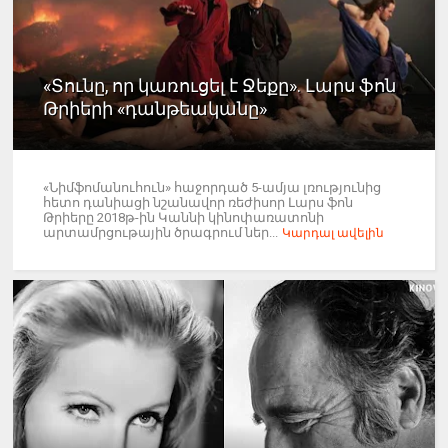
«Տունը, որ կառուցել է Ջեքը». Լարս ֆոն
Թրիերի «դանթեականը»
«Նիմֆոմանուհուն» հաջորդած 5-ամյա լռությունից
հետո դանիացի նշանավոր ռեժիսոր Լարս ֆոն
Թրիերը 2018թ-ին Կաննի կինոփառատոնի
արտամրցութային ծրագրում ներ...
Կարդալ ավելին