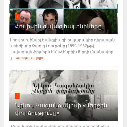
5
Հուլիսին ծնված հայտնիները
1 հուլիսի. ծնվել է անգլիացի օսկարակիր դերասան
և ռեժիսոր Չառլզ Լոութոնը (1899-1962թթ):
Լավագույն ֆիլմերն են` «Հենրիխ 8-րդի մասնավոր
կ...
Կարդալ ավելին
6
Նիկոս Կազանձակիսի «Վերջին
փորձությունը»
Բազմաթիվ բանավեճերի, վեճերի, բողոքների և