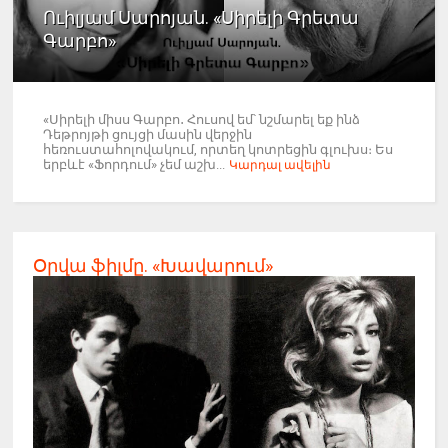
Ուիլյամ Սարոյան. «Սիրելի Գրետա
Գարբո»
«Սիրելի միսս Գարբո․ Հուսով եմ՝ նշմարել եք ինձ
Դեթրոյթի ցույցի մասին վերջին
հեռուստահոլովակում, որտեղ կոտրեցին գլուխս։ Ես
երբևէ «Ֆորդում» չեմ աշխ...
Կարդալ ավելին
Օրվա ֆիլմը. «Խավարում»