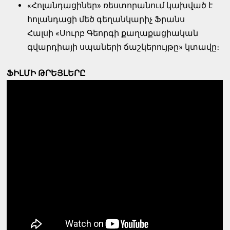
«Հոլանդացիներ» ռեստորանում կախված է
հոլանդացի մեծ գեղանկարիչ Ֆրանս
Հալսի «Սուրբ Գեորգի քաղաքացիական
գվարդիայի սպաների ճաշկերույթը» կտավը։
ՖԻԼՄԻ ԹՐԵՅԼԵՐԸ