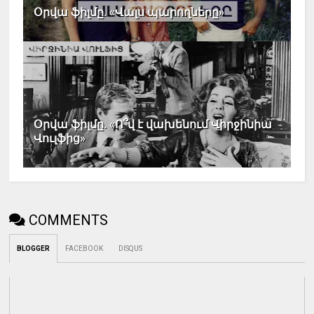
Օրվա ֆիլմը. «Վալս պարողները»
Օրվա ֆիլմը. «Ո՞վ է վախենում Վիրջինիա
Վուլֆից»
COMMENTS
BLOGGER
FACEBOOK
DISQUS