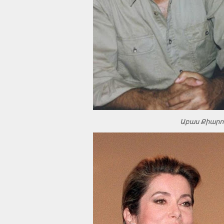
Աբաս Քիարո