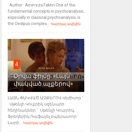
Author: Amirreza Fakhri One of the
fundamental concepts in psychoanalysis,
especially in classical psychoanalysis, is
the Oedipus complex...
Կարդալ ավելին
4
Օրվա ֆիլմը. «Լայն
փակված աչքերով»
ԼԱՅՆ ՓԱԿՎԱԾ ԱՉՔԵՐՈՎ ռեժիսոր ՝
Սթենլի Կուբրիկ սցենարի
հեղինակներ ՝ Սթենլի Կուբրիկ,
Ֆրեդերիկ Ռաֆայել օպերատոր ՝
Լարի...
Կարդալ ավելին