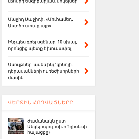
Լեոնիդ Ենգիբարյան. նովելներ
Մաջիդ Մաջիդի․ «Մուհամեդ․
Աստծո առաքյալը»
Ինչպես գրել սցենար. 10 սխալ,
որոնցից պետք է խուսափել
Ասույթներ. ամեն ինչ՝ կինոյի,
դերասանների ու ռեժիսորների
մասին
ՎԵՐՋԻՆ ՀՈԴՎԱԾՆԵՐԸ
Ժամանակն ըստ
Անգելոպուլոսի․ «Ոդիսևսի
հայացքը»