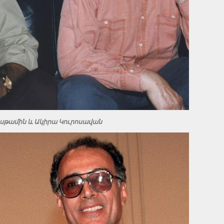
սթամին և Ակիրա Կուրոսավան