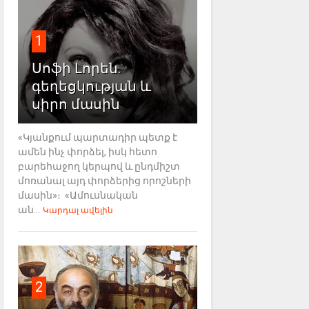
1
Սոֆի Լորեն.
գեղեցկության և
սիրո մասին
«Կյանքում պարտադիր պետք է
ամեն ինչ փորձել, իսկ հետո
բարեհաջող կերպով և ընդմիշտ
մոռանալ այդ փորձերից որոշների
մասին»։ «Ամուսնական
ան...
Կարդալ ավելին
2