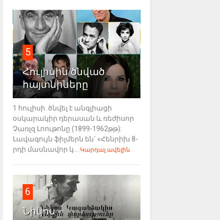
5
Հուլիսին ծնված
հայտնիները
1 հուլիսի. ծնվել է անգլիացի
օսկարակիր դերասան և ռեժիսոր
Չառլզ Լոութոնը (1899-1962թթ):
Լավագույն ֆիլմերն են` «Հենրիխ 8-
րդի մասնավոր կ...
Կարդալ ավելին
6
Նիկոս