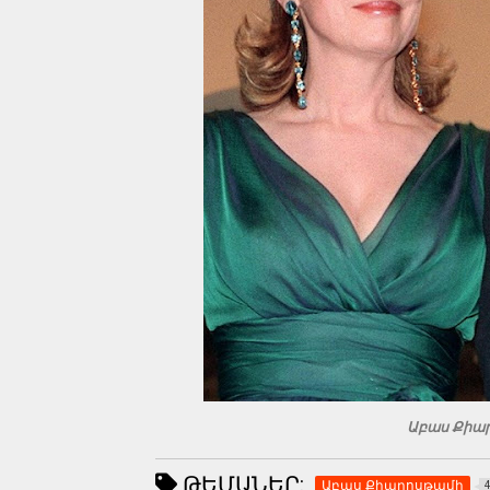
Աբաս Քիար
ԹԵՄԱՆԵՐ:
Աբաս Քիարոսթամի