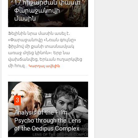
17 հիշարժան փաստ
Փարաջանովի
մասին
Ֆելինին նրա մասին ասել է․
«Փարաջանովը «Նռան գույնը»
ֆիլմով մի քանի տասնամյակ
առաջ մղեց կինոն»։ Երբ նա
վախճանվեց, Երևան ուղարկվեց
մի հուզ...
Կարդալ ավելին
3
Analysis of the Film
Psycho through the Lens
of the Oedipus Complex