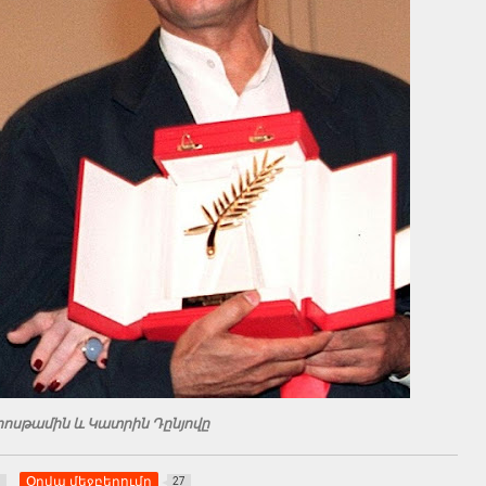
ոսթամին և Կատրին Դընյովը
Օրվա մեջբերումը
4
27