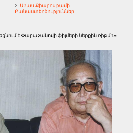
Աբաս Քիարոսթամի.
Բանաստեղծություններ
եցնում է Փարաջանովի ֆիլմերի ներքին ռիթմը»։