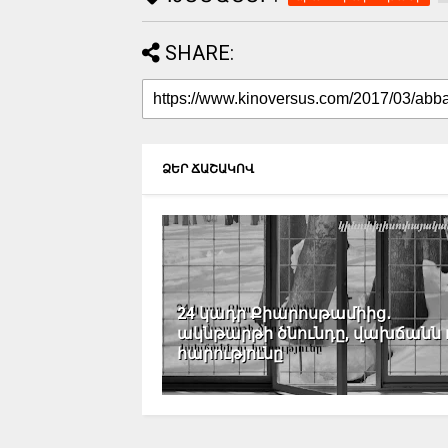
SHARE:
ՁԵՐ ՃԱՇԱԿՈՎ
24 կադր Քիարոսթամիից․
ակնթարթի ծնունդը, վախճանն 
հարությունը