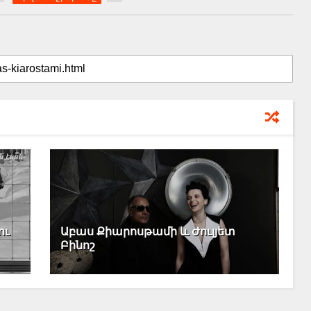
ու
Աբաս Քիարոսթամի և Ժուլյետ
Բինոշ