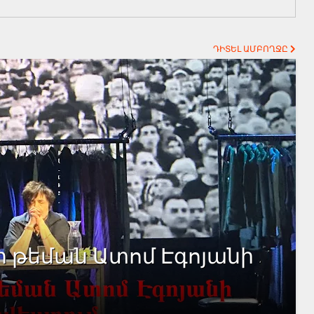
ԴԻՏԵԼ ԱՄԲՈՂՋԸ
ի թեման Ատոմ Էգոյանի