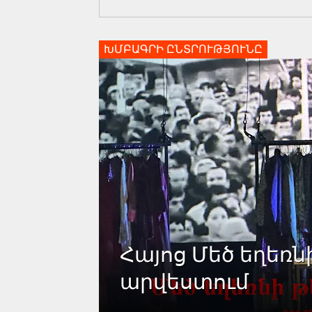
ԽՄԲԱԳՐԻ ԸՆՏՐՈՒԹՅՈՒՆԸ
Հայոց Մեծ եղեռն
արվեստում