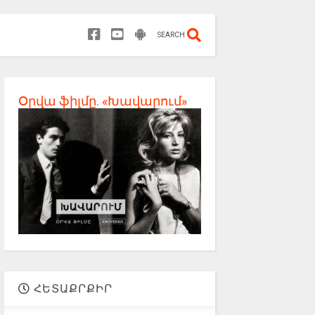
SEARCH
Օրվա ֆիլմը. «Խավարում»
ՀԵՏԱՔՐՔԻՐ