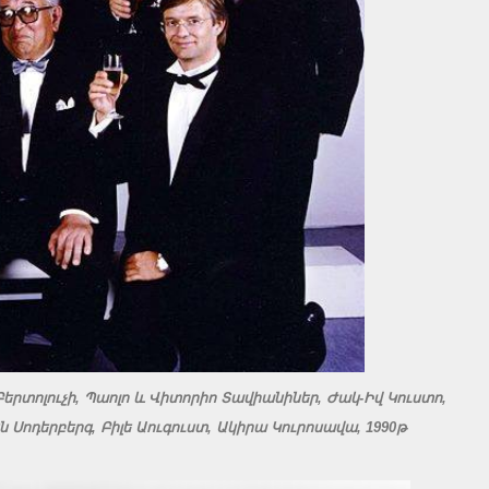
 Բերտոլուչի, Պաոլո և Վիտորիո Տավիանիներ, Ժակ-Իվ Կուստո,
 Սոդերբերգ, Բիլե Աուգուստ, Ակիրա Կուրոսավա, 1990թ