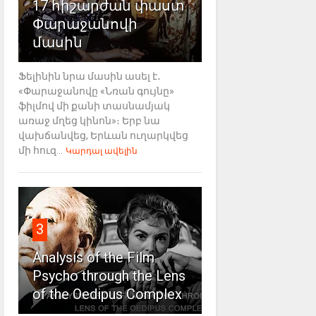
17 հիշարժան փաստ
Փարաջանովի
մասին
Ֆելինին նրա մասին ասել է․
«Փարաջանովը «Նռան գույնը»
ֆիլմով մի քանի տասնամյակ
առաջ մղեց կինոն»։ Երբ նա
վախճանվեց, Երևան ուղարկվեց
մի հուզ...
Կարդալ ավելին
3
Analysis of the Film
Psycho through the Lens
of the Oedipus Complex