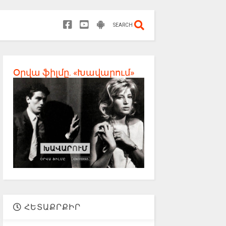
SEARCH
Օրվա ֆիլմը. «Խավարում»
ՀԵՏԱՔՐՔԻՐ