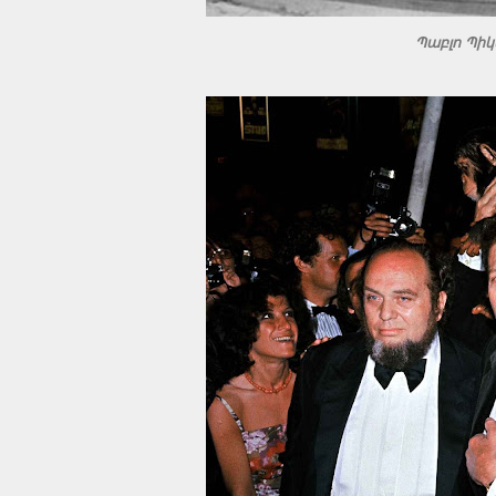
Պաբլո Պիկ