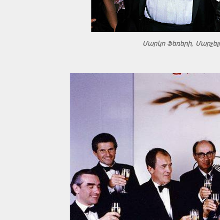
Մարկո Ֆեռերի, Մարչել