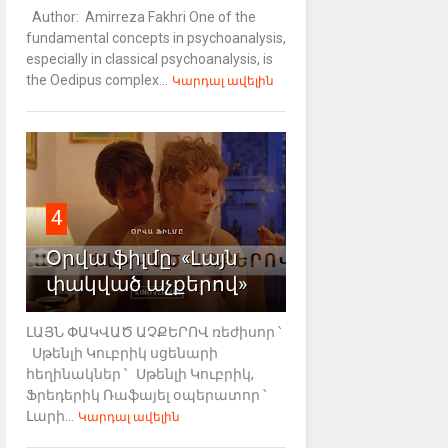
Author: Amirreza Fakhri One of the
fundamental concepts in psychoanalysis,
especially in classical psychoanalysis, is
the Oedipus complex...
Կարդալ ավելին
4
Օրվա ֆիլմը. «Լայն
փակված աչքերով»
ԼԱՅՆ ՓԱԿՎԱԾ ԱՉՔԵՐՈՎ ռեժիսոր ՝
Սթենլի Կուբրիկ սցենարի
հեղինակներ ՝ Սթենլի Կուբրիկ,
Ֆրեդերիկ Ռաֆայել օպերատոր ՝
Լարի...
Կարդալ ավելին