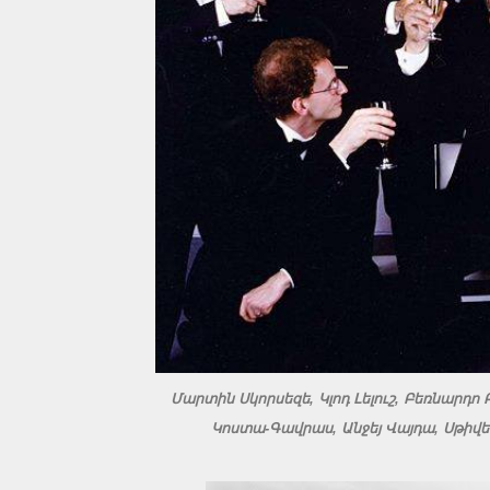
Մարտին Սկորսեզե, Կլոդ Լելուշ, Բեռնարդո
Կոստա-Գավրաս, Անջեյ Վայդա, Սթիվեն