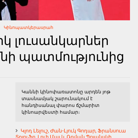
Կինոպատկերասրահ
կ լուսանկարներ
ի պատմությունից
Կաննի կինոփառատոնը արդեն յոթ
տասնամյակ շարունակում է
հանդիսանալ փարոս ճշմարիտ
կինոարվեստի համար։
Կլոդ Լելուշ, Ժան-Լյուկ Գոդար, Ֆրանսուա
Տրյուֆո, Լուի Մալ և Ռոման Պոլանսկի