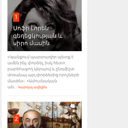
1
Սոֆի Լորեն.
գեղեցկության և
սիրո մասին
«Կյանքում պարտադիր պետք է
ամեն ինչ փորձել, իսկ հետո
բարեհաջող կերպով և ընդմիշտ
մոռանալ այդ փորձերից որոշների
մասին»։ «Ամուսնական
ան...
Կարդալ ավելին
2