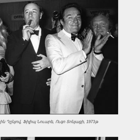
 Դընյով, Ֆիլիպ Նուարե, Ուգո Տոնյացի, 1973թ