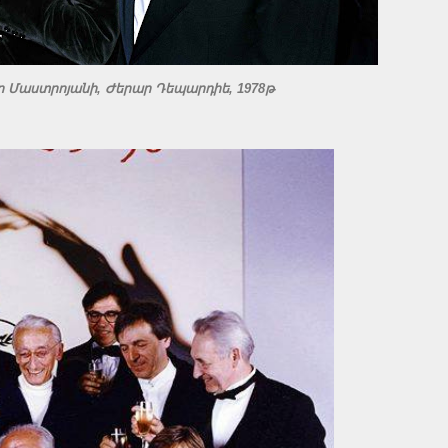
ո Մաստրոյանի, Ժերար Դեպարդիե, 1978թ