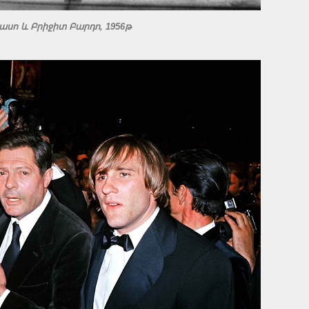
ասո և Բրիջիտ Բարդո, 1956թ