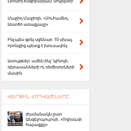
Լեոնիդ Ենգիբարյան. նովելներ
Մաջիդ Մաջիդի․ «Մուհամեդ․
Աստծո առաքյալը»
Ինչպես գրել սցենար. 10 սխալ,
որոնցից պետք է խուսափել
Ասույթներ. ամեն ինչ՝ կինոյի,
դերասանների ու ռեժիսորների
մասին
ՎԵՐՋԻՆ ՀՈԴՎԱԾՆԵՐԸ
Ժամանակն ըստ
Անգելոպուլոսի․ «Ոդիսևսի
հայացքը»