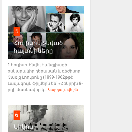
5
Հուլիսին ծնված
հայտնիները
1 հուլիսի. ծնվել է անգլիացի
օսկարակիր դերասան և ռեժիսոր
Չառլզ Լոութոնը (1899-1962թթ):
Լավագույն ֆիլմերն են` «Հենրիխ 8-
րդի մասնավոր կ...
Կարդալ ավելին
6
Նիկոս