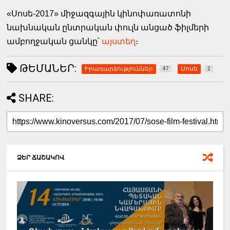
«Սոսե-2017» միջազգային կինոփառատոնի
նախնական ընտրական փուլն անցած ֆիլմերի
ամբողջական ցանկը՝
այստեղ
։
ԹԵՄԱՆԵՐ:
Իրադարձություններ
Սոսե
47
2
SHARE:
ՁԵՐ ՃԱՇԱԿՈՎ