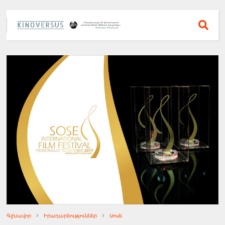
Գլխավոր
Իրադարձություններ
Սոսե