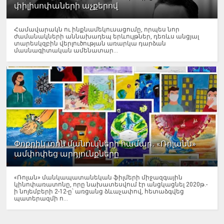
փիլիսոփաների աչքերով
Համավարակն ու ինքնամեկուսացումը, որպես նոր
ժամանակների աննախադեպ երևույթներ, դեռևս անցյալ
տարեսկզբին վերլուծության առարկա դարձան
մասնագիտական ամենատար...
Փոքրիկ տոն մանուկների համար․ «Ռոլանն»
ամփոփեց արդյունքները
«Ռոլան» մանկապատանեկան ֆիլմերի միջազգային
կինոփառատոնը, որը նախատեսվում էր անցկացնել 2020թ.-
ի նոյեմբերի 2-12-ը՝ առցանց ձևաչափով, հետաձգվեց
պատերազմի ո...