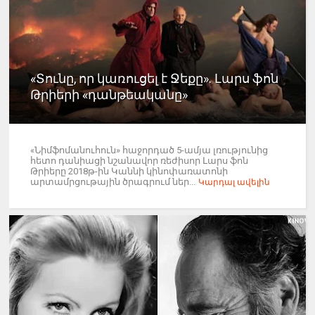
«Տունը, որ կառուցել է Ջեքը». Լարս ֆոն
Թրիերի «դանթեականը»
«Նիմֆոմանուհուն» հաջորդած 5-ամյա լռությունից
հետո դանիացի նշանավոր ռեժիսոր Լարս ֆոն
Թրիերը 2018թ-ին Կաննի կինոփառատոնի
արտամրցութային ծրագրում ներ...
Կարդալ ավելին