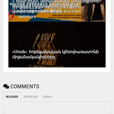
«Դեպի լույս». ներկայացվեց կոմպոզիտոր
Վահրամ Բաբայանին նվիրված
վավերագրական ֆիլմը
«Սոսե». հոբելյանական կինոփառատոնի
մրցանակակիրները
COMMENTS
BLOGGER
FACEBOOK
DISQUS