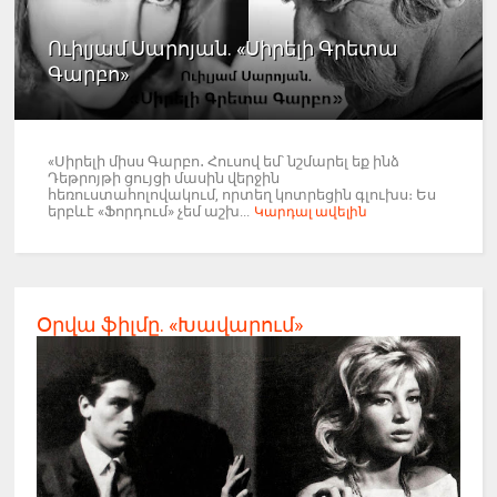
Ուիլյամ Սարոյան. «Սիրելի Գրետա
Գարբո»
«Սիրելի միսս Գարբո․ Հուսով եմ՝ նշմարել եք ինձ
Դեթրոյթի ցույցի մասին վերջին
հեռուստահոլովակում, որտեղ կոտրեցին գլուխս։ Ես
երբևէ «Ֆորդում» չեմ աշխ...
Կարդալ ավելին
Օրվա ֆիլմը. «Խավարում»