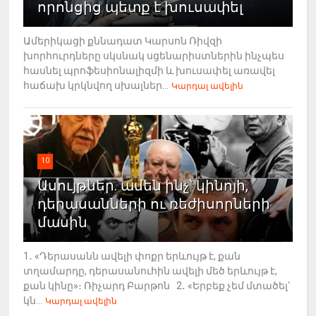
որոնցից պետք է խուսափել
Ամերիկացի քննադատ Կարսոն Ռիվզի
խորհուրդները սկսնակ սցենարիստներին ինչպես
հասնել պրոֆեսիոնալիզմի և խուսափել առավել
հաճախ կրկնվող սխալներ...
Կարդալ ավելին
10
Ասույթներ. ամեն ինչ՝ կինոյի,
դերասանների ու ռեժիսորների
մասին
1․ «Դերասանն ավելի փոքր երևույթ է, քան
տղամարդը, դերասանուհին ավելի մեծ երևույթ է,
քան կինը»։ Ռիչարդ Բարթոն 2․ «Երբեք չեմ մտածել՝
կն...
Կարդալ ավելին