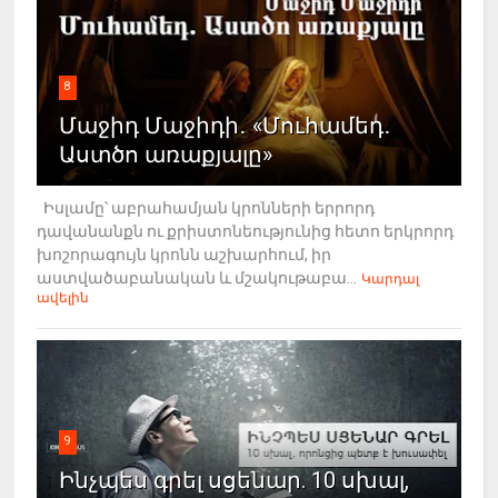
8
Մաջիդ Մաջիդի․ «Մուհամեդ․
Աստծո առաքյալը»
Իսլամը՝ աբրահամյան կրոնների երրորդ
դավանանքն ու քրիստոնեությունից հետո երկրորդ
խոշորագույն կրոնն աշխարհում, իր
աստվածաբանական և մշակութաբա...
Կարդալ
ավելին
9
Ինչպես գրել սցենար. 10 սխալ,