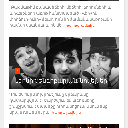
Բազմաթիվ բանավեճերի, վեճերի, բողոքների և
արգելքների առիթ հանդիսացած «Վերջին
փորձությունը» վեպը, որն իր ժամանակաշրջանի
համար սկանդալային վե...
Կարդալ ավելին
7
Լեոնիդ Ենգիբարյան. նովելներ
Դու, ես ու իմ տխրությունը Սրճարանը
դատարկվում է։ Շարժվում են աթոռները,
շխկշխկում է սպասքը խոհանոցում։ Մնում ենք
միայն դու, ես ու իմ...
Կարդալ ավելին