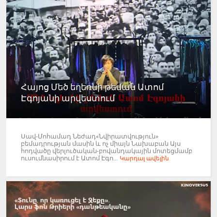
Հայոց Մեծ եղեռնի թեման Ատոմ
Էգոյանի արվեստում
Սավ-Մոհամադ Նեժադ«Նվիրատվություն»
բեմադրության մասին և ոչ միայն Նախաբան Այս
հոդվածը վերլուծական-բովանդակային մոտեցմամբ
ուսումնասիրում է Ատոմ Էգո...
Կարդալ ավելին