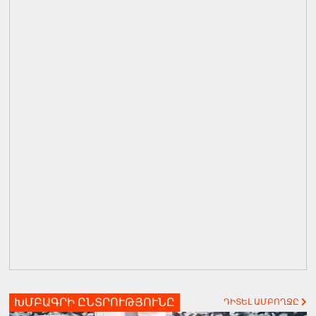
ԽՄԲԱԳՐԻ ԸՆՏՐՈՒԹՅՈՒՆԸ
ԴԻՏԵԼ ԱՄԲՈՂՋԸ