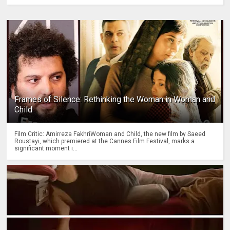
Frames of Silence: Rethinking the Woman in Woman and
Child
Film Critic: Amirreza FakhriWoman and Child, the new film by Saeed
Roustayi, which premiered at the Cannes Film Festival, marks a
significant moment i...