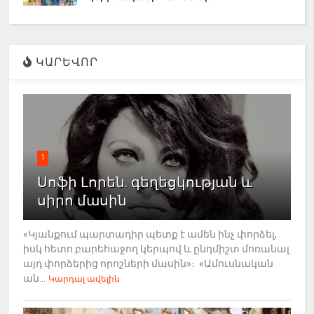
ԿԱՐԵՎՈՐ
1
Սոֆի Լորեն. գեղեցկության և
սիրո մասին
«Կյանքում պարտադիր պետք է ամեն ինչ փորձել,
իսկ հետո բարեհաջող կերպով և ընդմիշտ մոռանալ
այդ փորձերից որոշների մասին»։ «Ամուսնական
ան...
Կարդալ ավելին