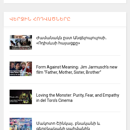
ՎԵՐՋԻՆ ՀՈԴՎԱԾՆԵՐԸ
Ժամանակն ըստ Անգելոպուլոսի․
«Ոդիսևսի հայացքը»
Form Against Meaning։ Jim Jarmusch's new
film “Father, Mother, Sister, Brother”
Loving the Monster: Purity, Fear, and Empathy
in del Toro’s Cinema
Մակոտո Շինկայ․ բնականի և
գերբնականի սահմանին