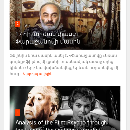
2
17 հիշարժան փաստ
Փարաջանովի մասին
Ֆելինին նրա մասին ասել է․ «Փարաջանովը «Նռան
գույնը» ֆիլմով մի քանի տասնամյակ առաջ մղեց
կինոն»։ Երբ նա վախճանվեց, Երևան ուղարկվեց մի
հուզ...
Կարդալ ավելին
3
Analysis of the Film Psycho through
the Lens of the Oedipus Complex