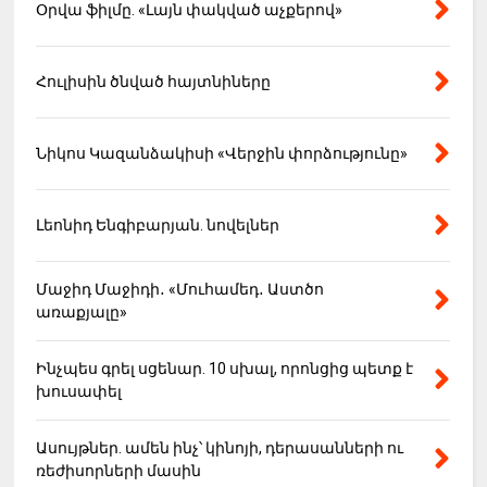
Օրվա ֆիլմը. «Լայն փակված աչքերով»
Հուլիսին ծնված հայտնիները
Նիկոս Կազանձակիսի «Վերջին փորձությունը»
Լեոնիդ Ենգիբարյան. նովելներ
Մաջիդ Մաջիդի․ «Մուհամեդ․ Աստծո
առաքյալը»
Ինչպես գրել սցենար. 10 սխալ, որոնցից պետք է
խուսափել
Ասույթներ. ամեն ինչ՝ կինոյի, դերասանների ու
ռեժիսորների մասին