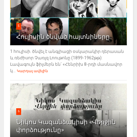
5
Հուլիսին ծնված հայտնիները
1 հուլիսի. ծնվել է անգլիացի օսկարակիր դերասան
և ռեժիսոր Չառլզ Լոութոնը (1899-1962թթ):
Լավագույն ֆիլմերն են` «Հենրիխ 8-րդի մասնավոր
կ...
Կարդալ ավելին
6
Նիկոս Կազանձակիսի «Վերջին
փորձությունը»