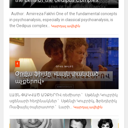
Author: Amirreza Fakhri One of the fundamental concepts
in psychoanalysis, especially in classical psychoanalysis, is
the Oedipus complex...
Կարդալ ավելին
4
Օրվա ֆիլմը. «Լայն փակված
աչքերով»
ԼԱՅՆ ՓԱԿՎԱԾ ԱՉՔԵՐՈՎ ռեժիսոր ՝ Սթենլի Կուբրիկ
սցենարի հեղինակներ ՝ Սթենլի Կուբրիկ, Ֆրեդերիկ
Ռաֆայել օպերատոր ՝ Լարի...
Կարդալ ավելին