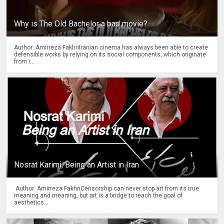
Why is The Old Bachelor a bad movie?
Author: Amirreza FakhriIranian cinema has always been able to create
defensible works by relying on its social components, which originate
from i...
Nosrat Karimi, Being an Artist in Iran
Author: Amirreza FakhriCensorship can never stop art from its true
meaning and meaning, but art is a bridge to reach the goal of
aesthetics...