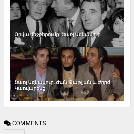
Օրվա մեջբերումը. Շառլ Ազնավուր
Շառլ Ազնավուր, Ժան Թաթլյան և Ժորժ
Կառվարենց
COMMENTS