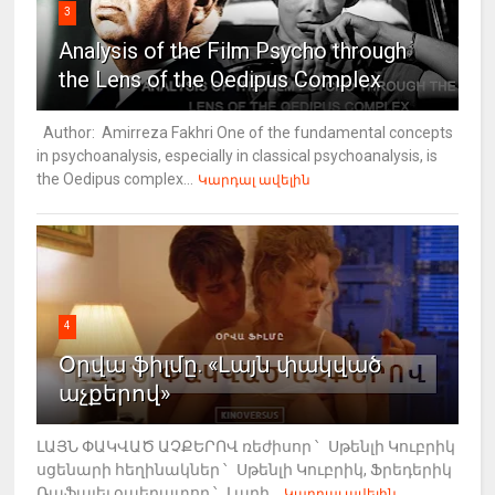
3
Analysis of the Film Psycho through
the Lens of the Oedipus Complex
Author: Amirreza Fakhri One of the fundamental concepts
in psychoanalysis, especially in classical psychoanalysis, is
the Oedipus complex...
Կարդալ ավելին
4
Օրվա ֆիլմը. «Լայն փակված
աչքերով»
ԼԱՅՆ ՓԱԿՎԱԾ ԱՉՔԵՐՈՎ ռեժիսոր ՝ Սթենլի Կուբրիկ
սցենարի հեղինակներ ՝ Սթենլի Կուբրիկ, Ֆրեդերիկ
Ռաֆայել օպերատոր ՝ Լարի...
Կարդալ ավելին