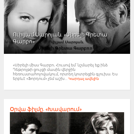
Ուիլյամ Սարոյան. «Սիրելի Գրետա
Գարբո»
«Սիրելի միսս Գարբո․ Հուսով եմ՝ նշմարել եք ինձ
Դեթրոյթի ցույցի մասին վերջին
հեռուստահոլովակում, որտեղ կոտրեցին գլուխս։ Ես
երբևէ «Ֆորդում» չեմ աշխ...
Կարդալ ավելին
Օրվա ֆիլմը. «Խավարում»