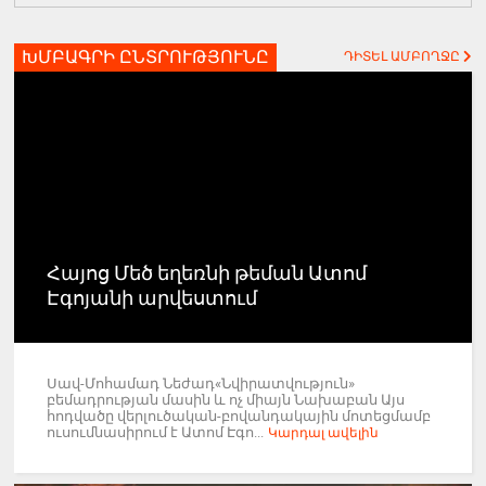
ԽՄԲԱԳՐԻ ԸՆՏՐՈՒԹՅՈՒՆԸ
ԴԻՏԵԼ ԱՄԲՈՂՋԸ
Հայոց Մեծ եղեռնի թեման Ատոմ
Էգոյանի արվեստում
Սավ-Մոհամադ Նեժադ«Նվիրատվություն»
բեմադրության մասին և ոչ միայն Նախաբան Այս
հոդվածը վերլուծական-բովանդակային մոտեցմամբ
ուսումնասիրում է Ատոմ Էգո...
Կարդալ ավելին