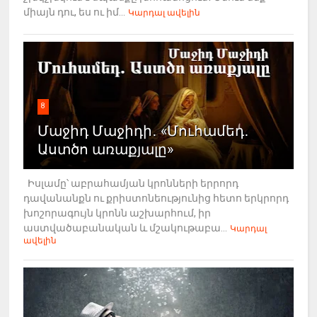
միայն դու, ես ու իմ...
Կարդալ ավելին
8
Մաջիդ Մաջիդի․ «Մուհամեդ․
Աստծո առաքյալը»
Իսլամը՝ աբրահամյան կրոնների երրորդ
դավանանքն ու քրիստոնեությունից հետո երկրորդ
խոշորագույն կրոնն աշխարհում, իր
աստվածաբանական և մշակութաբա...
Կարդալ
ավելին