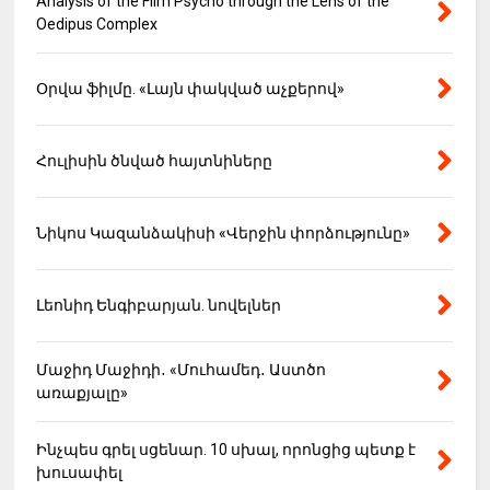
Analysis of the Film Psycho through the Lens of the
Oedipus Complex
Օրվա ֆիլմը. «Լայն փակված աչքերով»
Հուլիսին ծնված հայտնիները
Նիկոս Կազանձակիսի «Վերջին փորձությունը»
Լեոնիդ Ենգիբարյան. նովելներ
Մաջիդ Մաջիդի․ «Մուհամեդ․ Աստծո
առաքյալը»
Ինչպես գրել սցենար. 10 սխալ, որոնցից պետք է
խուսափել