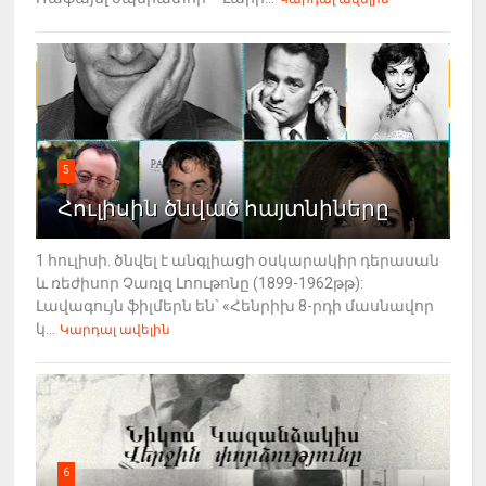
5
Հուլիսին ծնված հայտնիները
1 հուլիսի. ծնվել է անգլիացի օսկարակիր դերասան
և ռեժիսոր Չառլզ Լոութոնը (1899-1962թթ):
Լավագույն ֆիլմերն են` «Հենրիխ 8-րդի մասնավոր
կ...
Կարդալ ավելին
6