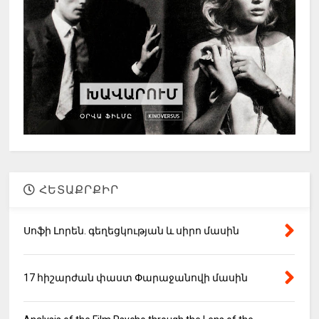
ՀԵՏԱՔՐՔԻՐ
Սոֆի Լորեն. գեղեցկության և սիրո մասին
17 հիշարժան փաստ Փարաջանովի մասին