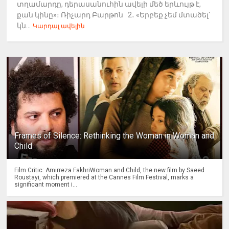
տղամարդը, դերասանուհին ավելի մեծ երևույթ է,
քան կինը»։ Ռիչարդ Բարթոն 2․ «Երբեք չեմ մտածել՝
կն...
Կարդալ ավելին
Frames of Silence: Rethinking the Woman in Woman and
Child
Film Critic: Amirreza FakhriWoman and Child, the new film by Saeed
Roustayi, which premiered at the Cannes Film Festival, marks a
significant moment i...