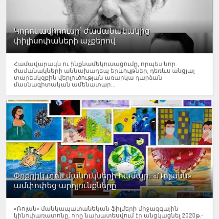
Կորոնավիրուսը՝ ժամանակակից
փիլիսոփաների աչքերով
Համավարակն ու ինքնամեկուսացումը, որպես նոր
ժամանակների աննախադեպ երևույթներ, դեռևս անցյալ
տարեսկզբին վերլուծության առարկա դարձան
մասնագիտական ամենատար...
Փոքրիկ տոն մանուկների համար․ «Ռոլանն»
ամփոփեց արդյունքները
«Ռոլան» մանկապատանեկան ֆիլմերի միջազգային
կինոփառատոնը, որը նախատեսվում էր անցկացնել 2020թ.-