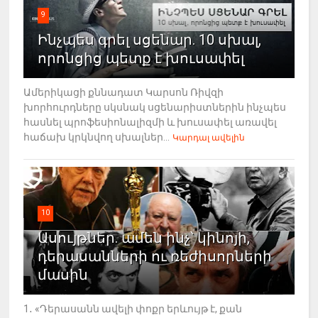
9
Ինչպես գրել սցենար. 10 սխալ,
որոնցից պետք է խուսափել
Ամերիկացի քննադատ Կարսոն Ռիվզի
խորհուրդները սկսնակ սցենարիստներին ինչպես
հասնել պրոֆեսիոնալիզմի և խուսափել առավել
հաճախ կրկնվող սխալներ...
Կարդալ ավելին
10
Ասույթներ. ամեն ինչ՝ կինոյի,
դերասանների ու ռեժիսորների
մասին
1․ «Դերասանն ավելի փոքր երևույթ է, քան