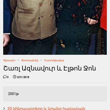
Գլխավոր
Ֆոտոարխիվ
Շառլ Ազնավուր
Շառլ Ազնավուր և Էլթոն Ջոն
0
2/01/2018
2001թ
20 կինոաստղերը և նրանց հայկական