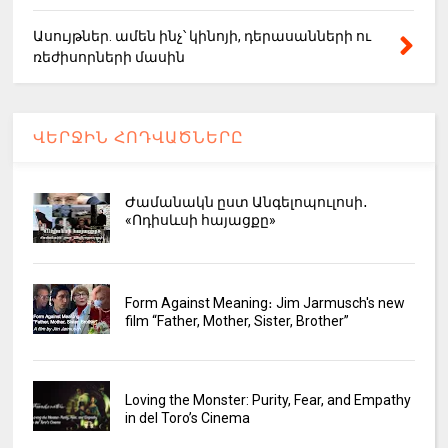
Ասույթներ. ամեն ինչ՝ կինոյի, դերասանների ու
ռեժիսորների մասին
ՎԵՐՋԻՆ ՀՈԴՎԱԾՆԵՐԸ
Ժամանակն ըստ Անգելոպուլոսի․
«Ոդիսևսի հայացքը»
Form Against Meaning։ Jim Jarmusch's new
film “Father, Mother, Sister, Brother”
Loving the Monster: Purity, Fear, and Empathy
in del Toro’s Cinema