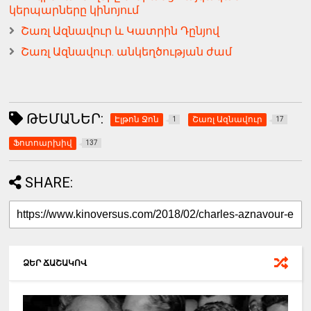
կերպարները կինոյում
Շառլ Ազնավուր և Կատրին Դընյով
Շառլ Ազնավուր. անկեղծության ժամ
ԹԵՄԱՆԵՐ:
Էլթոն Ջոն
Շառլ Ազնավուր
1
17
Ֆոտոարխիվ
137
SHARE:
ՁԵՐ ՃԱՇԱԿՈՎ