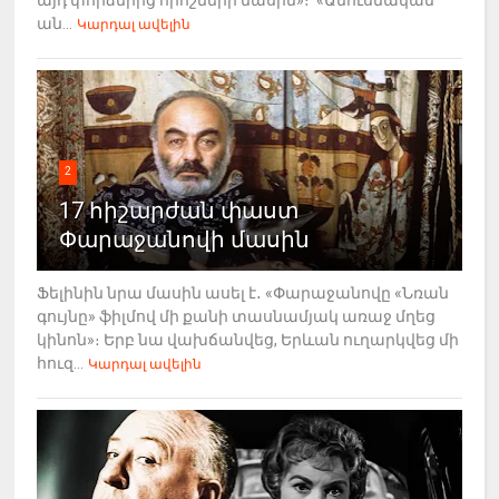
ան...
Կարդալ ավելին
2
17 հիշարժան փաստ
Փարաջանովի մասին
Ֆելինին նրա մասին ասել է․ «Փարաջանովը «Նռան
գույնը» ֆիլմով մի քանի տասնամյակ առաջ մղեց
կինոն»։ Երբ նա վախճանվեց, Երևան ուղարկվեց մի
հուզ...
Կարդալ ավելին