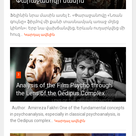
Փարաջանովի մասին
Ֆելինին նրա մասին ասել է․ «Փարաջանովը «Նռան
գույնը» ֆիլմով մի քանի տասնամյակ առաջ մղեց
կինոն»։ Երբ նա վախճանվեց, Երևան ուղարկվեց մի
հուզ...
Կարդալ ավելին
3
Analysis of the Film Psycho through
the Lens of the Oedipus Complex
Author: Amirreza Fakhri One of the fundamental concepts
in psychoanalysis, especially in classical psychoanalysis, is
the Oedipus complex...
Կարդալ ավելին