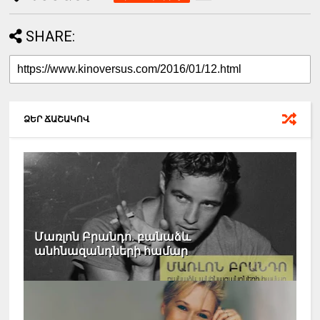
SHARE:
ՁԵՐ ՃԱՇԱԿՈՎ
Մառլոն Բրանդո. բանաձև
անհնազանդների համար