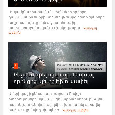
Իսլամը՝ աբրահամյան կրոնների երրորդ
դավանանքն ու քրիստոնեությունից հետո երկրորդ
խոշորագույն կրոնն աշխարհում, իր
աստվածաբանական և մշակութաբա...
Կարդալ
ավելին
9
Ինչպես գրել սցենար. 10 սխալ,
որոնցից պետք է խուսափել
Ամերիկացի քննադատ Կարսոն Ռիվզի
խորհուրդները սկսնակ սցենարիստներին ինչպես
հասնել պրոֆեսիոնալիզմի և խուսափել առավել
հաճախ կրկնվող սխալներ...
Կարդալ ավելին