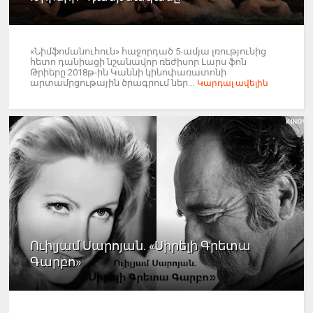
«Նիմֆոմանուհուն» հաջորդած 5-ամյա լռությունից
հետո դանիացի նշանավոր ռեժիսոր Լարս ֆոն
Թրիերը 2018թ-ին Կաննի կինոփառատոնի
արտամրցութային ծրագրում ներ...
Կարդալ ավելին
Ուիլյամ Սարոյան. «Սիրելի Գրետա
Գարբո»