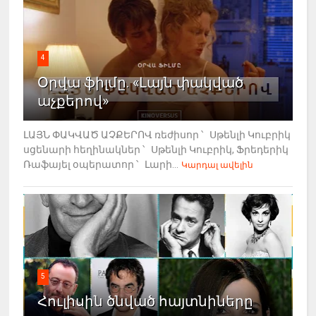
4
Օրվա ֆիլմը. «Լայն փակված
աչքերով»
ԼԱՅՆ ՓԱԿՎԱԾ ԱՉՔԵՐՈՎ ռեժիսոր ՝ Սթենլի Կուբրիկ
սցենարի հեղինակներ ՝ Սթենլի Կուբրիկ, Ֆրեդերիկ
Ռաֆայել օպերատոր ՝ Լարի...
Կարդալ ավելին
5
Հուլիսին ծնված հայտնիները