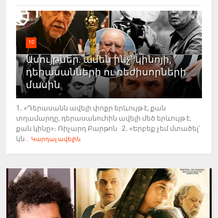
10
Ասույթներ. ամեն ինչ՝ կինոյի,
դերասանների ու ռեժիսորների
մասին
1․ «Դերասանն ավելի փոքր երևույթ է, քան
տղամարդը, դերասանուհին ավելի մեծ երևույթ է,
քան կինը»։ Ռիչարդ Բարթոն 2․ «Երբեք չեմ մտածել՝
կն...
Կարդալ ավելին