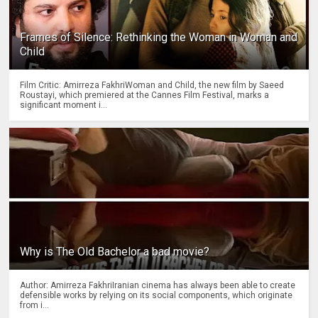
Frames of Silence: Rethinking the Woman in Woman and
Child
Film Critic: Amirreza FakhriWoman and Child, the new film by Saeed
Roustayi, which premiered at the Cannes Film Festival, marks a
significant moment i...
Why is The Old Bachelor a bad movie?
Author: Amirreza FakhriIranian cinema has always been able to create
defensible works by relying on its social components, which originate
from i...