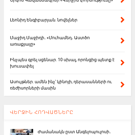
Նիկոս Կազանձակիսի «Վերջին փորձությունը»
Լեոնիդ Ենգիբարյան. նովելներ
Մաջիդ Մաջիդի․ «Մուհամեդ․ Աստծո
առաքյալը»
Ինչպես գրել սցենար. 10 սխալ, որոնցից պետք է
խուսափել
Ասույթներ. ամեն ինչ՝ կինոյի, դերասանների ու
ռեժիսորների մասին
ՎԵՐՋԻՆ ՀՈԴՎԱԾՆԵՐԸ
Ժամանակն ըստ Անգելոպուլոսի․