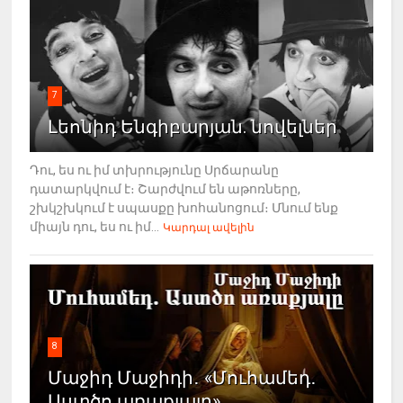
7
Լեոնիդ Ենգիբարյան. նովելներ
Դու, ես ու իմ տխրությունը Սրճարանը
դատարկվում է։ Շարժվում են աթոռները,
շխկշխկում է սպասքը խոհանոցում։ Մնում ենք
միայն դու, ես ու իմ...
Կարդալ ավելին
8
Մաջիդ Մաջիդի․ «Մուհամեդ․
Աստծո առաքյալը»