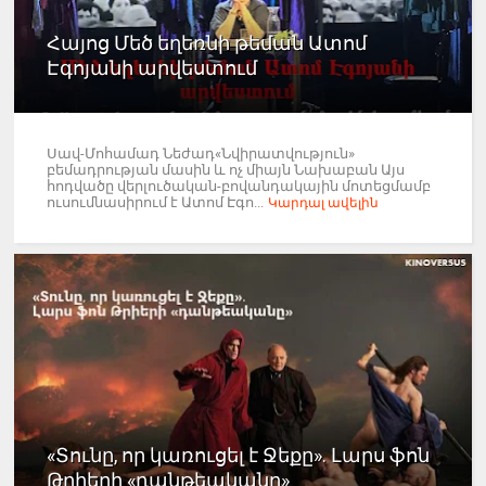
Հայոց Մեծ եղեռնի թեման Ատոմ
Էգոյանի արվեստում
Սավ-Մոհամադ Նեժադ«Նվիրատվություն»
բեմադրության մասին և ոչ միայն Նախաբան Այս
հոդվածը վերլուծական-բովանդակային մոտեցմամբ
ուսումնասիրում է Ատոմ Էգո...
Կարդալ ավելին
«Տունը, որ կառուցել է Ջեքը». Լարս ֆոն
Թրիերի «դանթեականը»