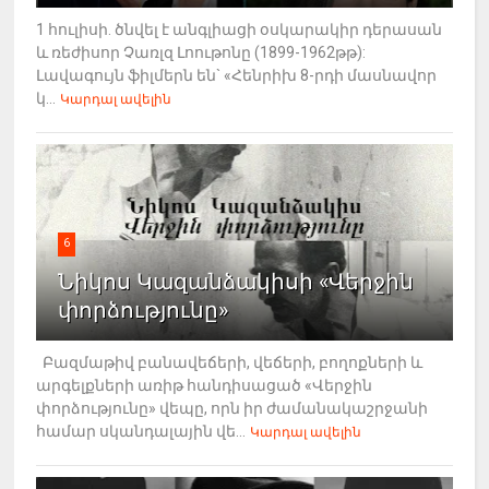
1 հուլիսի. ծնվել է անգլիացի օսկարակիր դերասան
և ռեժիսոր Չառլզ Լոութոնը (1899-1962թթ):
Լավագույն ֆիլմերն են` «Հենրիխ 8-րդի մասնավոր
կ...
Կարդալ ավելին
6
Նիկոս Կազանձակիսի «Վերջին
փորձությունը»
Բազմաթիվ բանավեճերի, վեճերի, բողոքների և
արգելքների առիթ հանդիսացած «Վերջին
փորձությունը» վեպը, որն իր ժամանակաշրջանի
համար սկանդալային վե...
Կարդալ ավելին