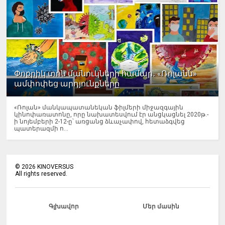
Փոքրիկ տոն մանուկների համար․ «Ռոլանն»
ամփոփեց արդյունքները
«Ռոլան» մանկապատանեկան ֆիլմերի միջազգային
կինոփառատոնը, որը նախատեսվում էր անցկացնել 2020թ.-
ի նոյեմբերի 2-12-ը՝ առցանց ձևաչափով, հետաձգվեց
պատերազմի ո...
©
2026
KINOVERSUS
All rights reserved.
Գլխավոր
Մեր մասին