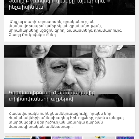
Չառլզ Բուկովսկի․ կյանքը՝ այնպիսին,
ինչպիսին կա
Անցյալ տարի՝ օգոստոսին, գրականության,
մասնավորապես՝ ամերիկյան գրականության,
սիրահարները նշեցին գրող, բանաստեղծ, դրամատուրգ
Չառլզ Բուկովսկու ծննդ...
Կորոնավիրուսը՝ ժամանակակից
փիլիսոփաների աչքերով
Համավարակն ու ինքնամեկուսացումը, որպես նոր
ժամանակների աննախադեպ երևույթներ, դեռևս անցյալ
տարեսկզբին վերլուծության առարկա դարձան
մասնագիտական ամենատար...