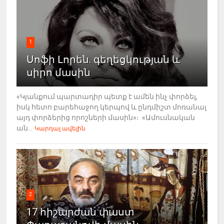
1
Սոֆի Լորեն. գեղեցկության և
սիրո մասին
«Կյանքում պարտադիր պետք է ամեն ինչ փորձել,
իսկ հետո բարեհաջող կերպով և ընդմիշտ մոռանալ
այդ փորձերից որոշների մասին»։ «Ամուսնական
ան...
Կարդալ ավելին
2
17 հիշարժան փաստ