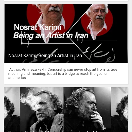
Nosrat Karimi, Being an Artist in Iran
Author: Amirreza FakhriCensorship can never stop art from its true
meaning and meaning, but art is a bridge to reach the goal of
aesthetics...