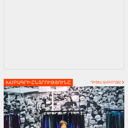
ԽՄԲԱԳՐԻ ԸՆՏՐՈՒԹՅՈՒՆԸ
ԴԻՏԵԼ ԱՄԲՈՂՋԸ