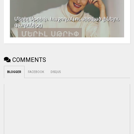
Մերիլ Սթրիփ. հաջողակ ու սիրված լինելու
գաղտնիքը
COMMENTS
BLOGGER
FACEBOOK
DISQUS