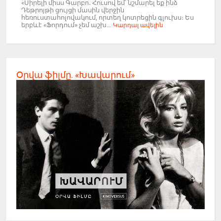
«Սիրելի միսս Գարբո․ Հուսով եմ՝ նշմարել եք ինձ
Դեթրոյթի ցույցի մասին վերջին
հեռուստահոլովակում, որտեղ կոտրեցին գլուխս։ Ես
երբևէ «Ֆորդում» չեմ աշխ...
Կարդալ ավելին
Օրվա ֆիլմը. «Խավարում»