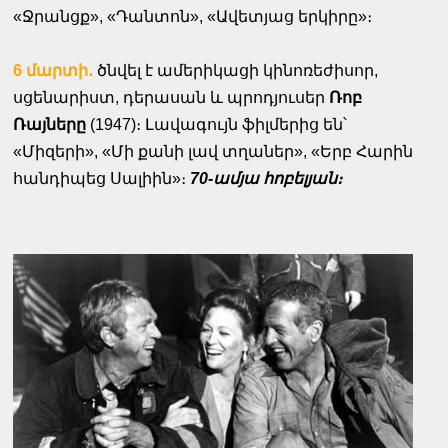
«Ջրանցք», «Դանտոն», «Ավետյաց երկիրը»։
6 մարտի․
ծնվել է ամերիկացի կինոռեժիսոր,
սցենարիստ, դերասան և պրոդյուսեր
Ռոբ
Ռայները
(1947)։ Լավագույն ֆիլմերից են՝
«Միզերի», «Մի քանի լավ տղաներ», «Երբ Հարին
հանդիպեց Սալիին»։
70-ամյա հոբելյան։