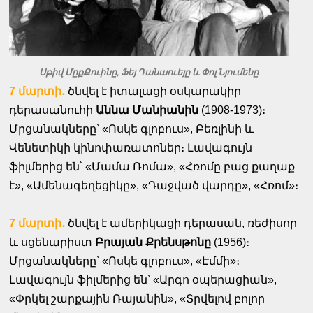
Սթիվ ՄըքՔուինը, Ֆեյ Դանաուեյը և Փոլ Նյումենը
7 մարտի․
ծնվել է իտալացի օսկարակիր
դերասանուհի
Աննա Մանիանին
(1908-1973)։
Մրցանակները՝ «Ոսկե գլոբուս», Բեռլինի և
Վենետիկի կինոփառատոներ։ Լավագույն
ֆիլմերից են՝ «Մամա Ռոմա», «Հռոմը բաց քաղաք
է», «Ամենագեղեցիկը», «Դաջված վարդը», «Հռոմ»։
7 մարտի․
ծնվել է ամերիկացի դերասան, ռեժիսոր
և սցենարիստ
Բրայան Քրենսթոնը
(1956)։
Մրցանակները՝ «Ոսկե գլոբուս», «Էմմի»։
Լավագույն ֆիլմերից են՝ «Արգո օպերացիան»,
«Փրկել շարքային Ռայանին», «Տրվելով բոլոր