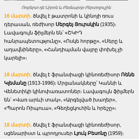
Ռոբերտ դե Նիրոն և Բեռնարդո Բերտոլուչին
16 մարտի․
ծնվել է թատրոնի և կինոյի ռուս
դերասան, ռեժիսոր
Սերգեյ Յուրսկին
(1935)։
Լավագույն ֆիլմերն են՝ «ՇԿԻԴ
հանրապետությունը», «Ոսկե հորթը», «Սերը և
աղավնիները», «Հանդիպման վայրը փոխել չի
կարելի»։
18 մարտի․
ծնվել է ֆրանսիացի կինոռեժիսոր
Ռենե
Կլեմանը
(1913-1996)։ Մրցանակները՝ Կաննի և
Վենետիկի կինոփառատոներ։ Լավագույն ֆիլմերն
են՝ «Վառ արևի տակ», «Արգելված խաղեր»,
«Պարոն Ռիպուա», «Գեղեցկուհին և հրեշը»։
18 մարտի․
ծնվել է ֆրանսիացի կինոռեժիսոր,
սցենարիստ և պրոդյուսեր
Լյուկ Բեսոնը
(1959)։