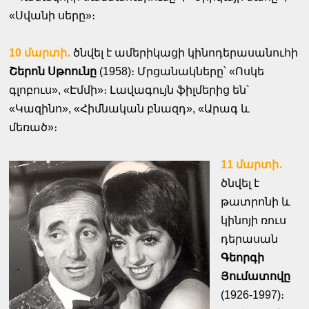
«Սվանի սերը»։
10 մարտի․
ծնվել է ամերիկացի կինոդերասանուհի
Շերոն Սթոունը
(1958)։ Մրցանակները՝ «Ոսկե
գլոբուս», «Էմմի»։ Լավագույն ֆիլմերից են՝
«Կազինո», «Հիմնական բնազդ», «Արագ և
մեռած»։
11 մարտի․
ծնվել է
թատրոնի և
կինոյի ռուս
դերասան
Գեորգի
Յումատովը
(1926-1997)։