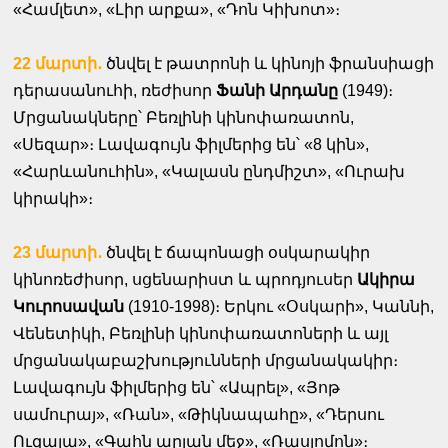
«Համլետ», «Լիր արքա», «Դոն Կիխոտ»։
22 մարտի․
ծնվել է թատրոնի և կինոյի ֆրանսիացի
դերասանուհի, ռեժիսոր
Ֆանի Արդանը
(1949)։
Մրցանակները՝ Բեռլինի կինոփառատոն,
«Սեզար»։ Լավագույն ֆիլմերից են՝ «8 կին»,
«Հարևանուհին», «Կալասն ընդմիշտ», «Ուրախ
կիրակի»։
23 մարտի․
ծնվել է ճապոնացի օսկարակիր
կինոռեժիսոր, սցենարիստ և պրոդյուսեր
Ակիրա
Կուրոսավան
(1910-1998)։ Երկու «Օսկարի», Կաննի,
Վենետիկի, Բեռլինի կինոփառատոների և այլ
մրցանակաբաշխությունների մրցանակակիր։
Լավագույն ֆիլմերից են՝ «Ապրել», «Յոթ
սամուրայ», «Ռան», «Թիկնապահը», «Դերսու
Ուզալա», «Գահն արյան մեջ», «Ռասյոմոն»։