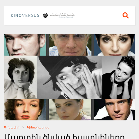
Գլխավոր
Կինոօրացույց
Մարտին ծնված հայտնիները