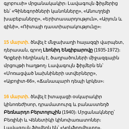
գլոբուսի» մրցանակակիր։ Լավագույն ֆիլմերից
են՝ «Գինեգործների կանոնները», «Անուղղելի
խաբեբաները», «Երիտասարդություն», «Արյուն և
գինի», «Ռիտայի դաստիարակությունը»։
15 մարտի․
ծնվել է մնջախաղի հայազգի վարպետ,
դերասան, գրող
Լեոնիդ Ենգիբարովը
(1935-1972)։
Գրքերի հեղինակ է, ծաղրածուների միջազգային
մրցույթի հաղթող։ Լավագույն ֆիլմերն են՝
«Մոռացված նախնիների ստվերները»,
«Այբոլիտ-66», «Ճանապարհ դեպի կրկես»։
16 մարտի․
ծնվել է իտալացի օսկարակիր
կինոռեժիսոր, դրամատուրգ և բանաստեղծ
Բեռնարդո Բերտոլուչին
(1940)։ Մրցանակները՝
Բեռլինի և Վենետիկի կինոփառատոներ։
Լավագույն ֆիլմերն են՝ «Կոնֆորմիստը»,