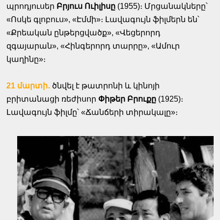
պրոդյուսեր
Բրյուս Ուիլիսը
(1955)։ Մրցանակները՝
«Ոսկե գլոբուս», «Էմմի»։ Լավագույն ֆիլմերն են՝
«Քրեական ընթերցվածք», «Վեցերորդ
զգայարան», «Հինգերորդ տարրը», «Ամուր
կաղինը»։
21 մարտի․
ծնվել է թատրոնի և կինոյի
բրիտանացի ռեժիսոր
Փիթեր Բրուքը
(1925)։
Լավագույն ֆիլմը՝ «Ճանճերի տիրակալը»։