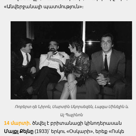
«Անվերջանալի պատմություն»։
Ռոբերտ դե Նիրոն, Մարտին Սկորսեզեն, Լայզա Մինելին և
Ալ Պաչինոն
14 մարտի․
ծնվել է բրիտանացի կինոդերասան
Մայքլ Քեյնը
(1933)՝ երկու «Օսկարի», երեք «Ոսկե