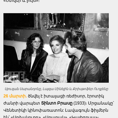
«Ստվեր և լույս»։
Սյուզան Սարանդոնը, Լայզա Մինելին և Քրիսթոֆեր Ուոքենը
26 մարտի․
ծնվել է իտալացի ռեժիսոր, էրոտիկ
ժանրի վարպետ
Տինտո Բրասը
(1933)։ Մրցանակը՝
Վենետիկի կինոփառատոն: Լավագույն ֆիլմերն
են՝ «Արձակուրդ», «Աղաղակ», «Կալիգուլա»։