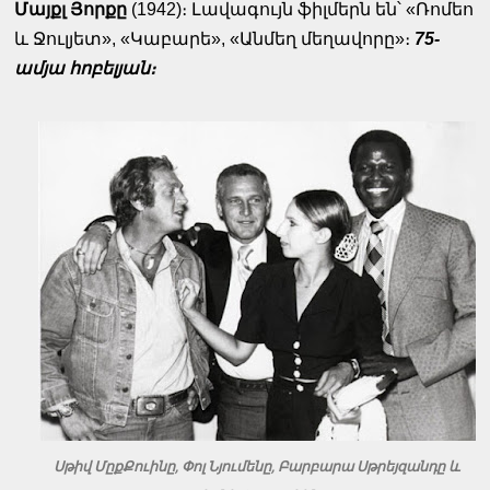
Մայքլ Յորքը
(1942)։ Լավագույն ֆիլմերն են՝ «Ռոմեո
և Ջուլյետ», «Կաբարե», «Անմեղ մեղավորը»։
75-
ամյա հոբելյան։
Սթիվ ՄըքՔուինը, Փոլ Նյումենը, Բարբարա Սթրեյզանդը և