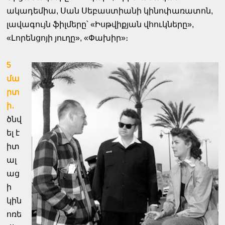
ակադեմիա, Սան Սեբաստիանի կինոփառատոն,
լավագույն ֆիլմերը՝ «Իսթվիքյան վհուկները»,
«Լորենցոյի յուղը», «Փախիր»։
5
մա
րտ
ի․
ծնվ
ել է
իտ
ալ
աց
ի
կին
ոռե