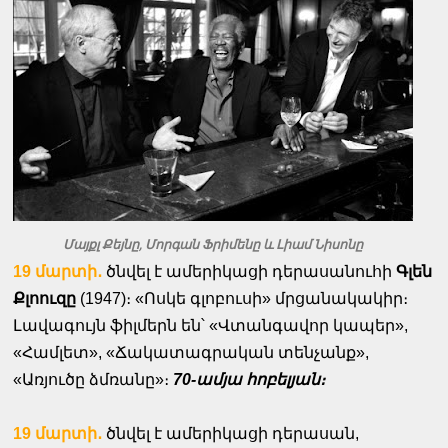
Մայքլ Քեյնը, Մորգան Ֆրիմենը և Լիամ Նիսոնը
19 մարտի․
ծնվել է ամերիկացի դերասանուհի
Գլեն
Քլոուզը
(1947)։ «Ոսկե գլոբուսի» մրցանակակիր։
Լավագույն
ֆիլմերն են՝ «Վտանգավոր կապեր»,
«Համլետ», «Ճակատագրական տենչանք»,
«Առյուծը ձմռանը»։
70-ամյա հոբելյան։
19 մարտի․
ծնվել է ամերիկացի դերասան,