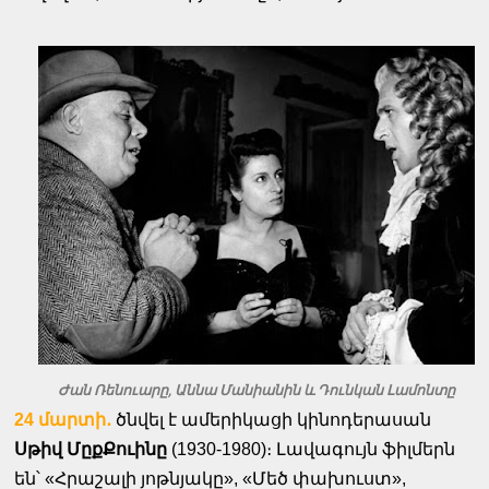
Ժան Ռենուարը, Աննա Մանիանին և Դունկան Լամոնտը
24 մարտի․
ծնվել է ամերիկացի կինոդերասան
Սթիվ ՄըքՔուինը
(1930-1980)։ Լավագույն ֆիլմերն
են՝ «Հրաշալի յոթնյակը», «Մեծ փախուստ»,