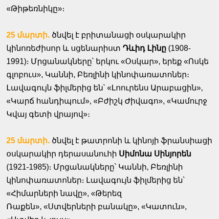
«Թիթեռնիկը»։
25 մարտի․
ծնվել է բրիտանացի օսկարակիր
կինոռեժիսոր և սցենարիստ
Դևիդ Լինը
(1908-
1991)։ Մրցանակները՝ երկու «Օսկար», երեք «Ոսկե
գլոբուս», Կաննի, Բեռլինի կինոփառատոներ։
Լավագույն ֆիլմերից են՝ «Լոուրենս Արաբացին»,
«Կարճ հանդիպում», «Բժիշկ Ժիվագո», «Կամուրջ
Կվայ գետի վրայով»։
25 մարտի․
ծնվել է թատրոնի և կինոյի ֆրանսիացի
օսկարակիր դերասանուհի
Սիմոնա Սինյորեն
(1921-1985)։ Մրցանակները՝ Կաննի, Բեռլինի
կինոփառատոներ։ Լավագույն ֆիլմերից են՝
«Հիմարների նավը»,
«Թերեզ
Ռաքեն»,
«Ստվերների բանակը», «Կատուն»,