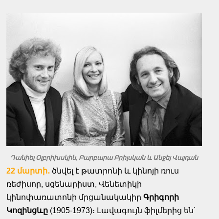
Դանիել Օլբրիխսկին, Բարբարա Բրիլսկան և Անջեյ Վայդան
22 մարտի․
ծնվել է թատրոնի և կինոյի ռուս
ռեժիսոր, սցենարիստ, Վենետիկի
կինոփառատոնի մրցանակակիր
Գրիգորի
Կոզինցևը
(1905-1973)։ Լավագույն ֆիլմերից են՝