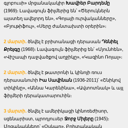
գլոբուսի» մրցանակակիր
Խավիեր Բարդեմը
(1969)։ Լավագույն ֆիլմերից են՝ «Ծերուկներն
այստեղ ավելորդ են», «Գոյայի ուրվականները»,
«Բյութիֆուլ», «Սերը ժանտախտի օրերին»։
2 մարտի․
ծնվել է բրիտանացի դերասան
Դենիել
Քրեյգը
(1968)։ Լավագույն ֆիլմերից են՝ «Մյունհեն»,
«Վիշապի դաջվածքով աղջիկը», «Կազինո Ռոյալ»։
2 մարտի․
ծնվել է թատրոնի և կինոյի ռուս
դերասանուհի
Իա Սավինան
(1936-2011)՝ «Շնիկով
տիկինը», «Աննա Կարենինա», «Ավտոտնակ» և այլ
ֆիլմերի դերակատարուհին։
3 մարտի․
ծնվել է ամերիկացի կինոռեժիսոր,
սցենարիստ, պրոդյուսեր
Ջորջ Միլերը
(1945)։
Մրցանակները՝ «Օսկար», Բրիտանական