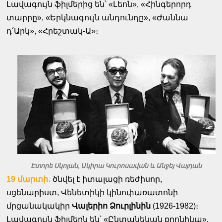
Լավագույն ֆիլմերից են՝ «Լեոն», «Հինգերորդ
տարրը», «Երկնագույն անդունդը», «Ժաննա
դ՛Արկ», «Հրեշտակ-Ա»։
Էտորե Սկոլան, Ակիրա Կուրոսավան և Անջեյ Վայդան
19 մարտի․
ծնվել է իտալացի ռեժիսոր,
սցենարիստ, Վենետիկի կինոփառատոնի
մրցանակակիր
Վալերիո Ձուրլինին
(1926-1982)։
Լավագույն ֆիլմերն են՝ «Ընտանեկան քրոնիկա»,