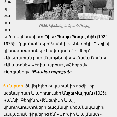
ժիս
որ,
բա
նա
Ռենե Կլեմանը և Օրսոն Ուելսը
ստ
եղծ և սցենարիստ
Պիեռ Պաոլո Պազոլինին
(1922-
1975)։ Մրցանակները՝ Կաննի, Վենետիկի, Բեռլինի
կինոփառատոներ։ Լավագույն ֆիլմերը՝
«Ավետարան ըստ Մատթեոսի», «Մամա Ռոմա»,
«Ակատոնե», «Էդիպ արքա», «Թեորեմ»,
«Խոզանոց»։
95-ամյա հոբելյան։
6 մարտի․
ծնվել է լեհ օսկարակիր ռեժիսոր,
սցենարիստ և պրոդյուսեր
Անջեյ Վայդան
(1926)։
Կաննի, Բեռլինի, Վենետիկի և այլ
կինոփառատոների բազմակի մրցանակակիր։
Լավագույն ֆիլմերից են՝ «Մոխիր և ալմաստ»,