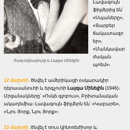
Լավագույն
ֆիլմերից են՝
«Սպաները»,
«Տարբեր
ճակատագր
եր»,
«Մանկավար
ժական
Շառլ Ազնավուրը և Լայզա Մինելին
պոեմ»։
12 մարտի․
ծնվել է ամերիկացի օսկարակիր
դերասանուհի և երգչուհի
Լայզա Մինելին
(1946)։
Մրցանակները՝ «Ոսկե գլոբուս», Բրիտանական
ակադեմիա։ Լավագույն ֆիլմերն են՝ «Կաբարե»,
«Նյու Յորք, Նյու Յորք»։
13 մարտի․
ծնվել է ռուս կինոռեժիսոր և