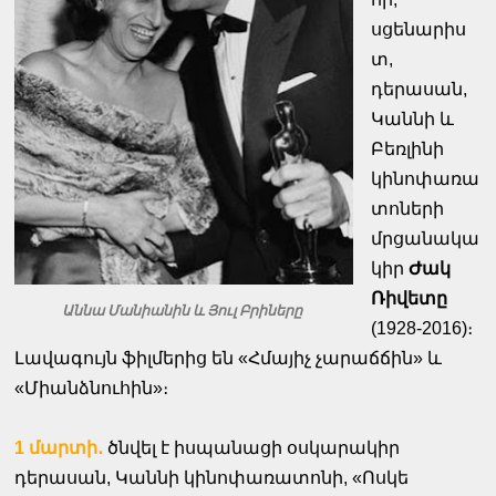
սցենարիս
տ,
դերասան,
Կաննի և
Բեռլինի
կինոփառա
տոների
մրցանակա
կիր
Ժակ
Ռիվետը
Աննա Մանիանին և Յուլ Բրիները
(1928-2016)։
Լավագույն ֆիլմերից են «Հմայիչ չարաճճին» և
«Միանձնուհին»։
1 մարտի․
ծնվել է իսպանացի օսկարակիր
դերասան, Կաննի կինոփառատոնի, «Ոսկե