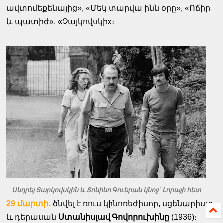
ավտոմեքենայից», «Մեկ տարվա ինն օրը», «Ոճիր
և պատիժ», «Չայկովսկի»։
Անդրեյ Տարկովսկին և Տոնինո Գուերան կնոջ` Լորայի հետ
29 մարտի․
ծնվել է ռուս կինոռեժիսոր, սցենարիստ
և դերասան
Ստանիսլավ Գովորուխինը
(1936)։