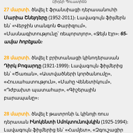
Սիդնի Պուատիեն
27 մարտի․
ծնվել է ֆրանսիացի դերասանուհի
Մարիա Շնեյդերը
(1952-2011)։ Լավագույն ֆիլմերն
են՝ «Վերջին տանգոն Փարիզում»,
«Մասնագիտությունը՝ ռեպորտյոր», «Ջեյն Էյր»։
65-
ամյա հոբելյան։
28 մարտի․
ծնվել է բրիտանացի կինոդերասան
Դիրկ Բոգարդը
(1921-1999)։ Լավագույն ֆիլմերից
են՝ «Ծառան», «Աստվածների կործանումը»,
«Հուսահատություն», «Մահը Վենետիկում»,
«Դժբախտ պատահար», «Գիշերային
բարապանը»։
28 մարտի․
ծնվել է թատրոնի և կինոյի ռուս
դերասան
Ինոկենտի Սմոկտունովսկին
(1925-1994)։
Լավագույն ֆիլմերից են՝ «Համլետ», «Զգուշացիր