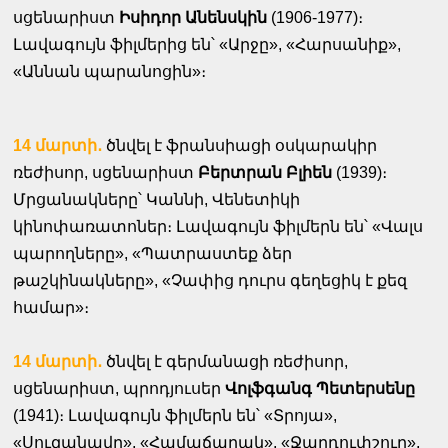
սցենարիստ
Իսիդոր Անենսկին
(1906-1977)։
Լավագույն ֆիլմերից են՝ «Արջը», «Հարսանիք»,
«Աննան պարանոցին»։
14 մարտի․
ծնվել է ֆրանսիացի օսկարակիր
ռեժիսոր, սցենարիստ
Բերտրան Բլիեն
(1939)։
Մրցանակները՝ Կաննի, Վենետիկի
կինոփառատոներ։ Լավագույն ֆիլմերն են՝ «Վալս
պարողները», «Պատրաստեք ձեր
թաշկինակները», «Չափից դուրս գեղեցիկ է քեզ
համար»։
14 մարտի․
ծնվել է գերմանացի ռեժիսոր,
սցենարիստ, պրոդյուսեր
Վոլֆգանգ Պետերսենը
(1941)։ Լավագույն ֆիլմերն են՝ «Տրոյա»,
«Սուզանավը», «Համաճարակ», «Ջարդուփշուր»,