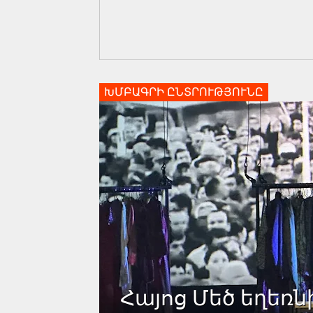
ԽՄԲԱԳՐԻ ԸՆՏՐՈՒԹՅՈՒՆԸ
Հայոց Մեծ եղեռն