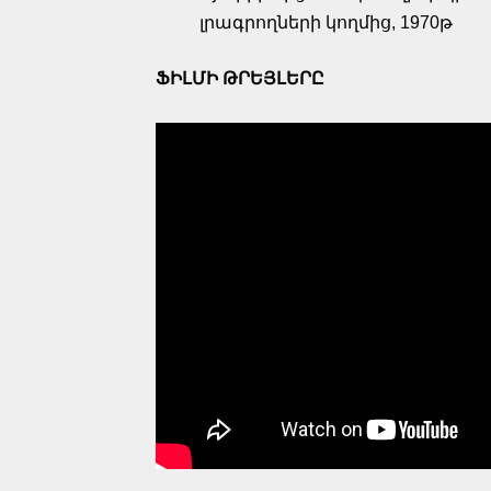
լրագրողների կողմից, 1970թ
ՖԻԼՄԻ ԹՐԵՅԼԵՐԸ