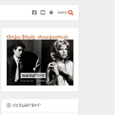
SEARCH
Օրվա ֆիլմը. «Խավարում»
ՀԵՏԱՔՐՔԻՐ