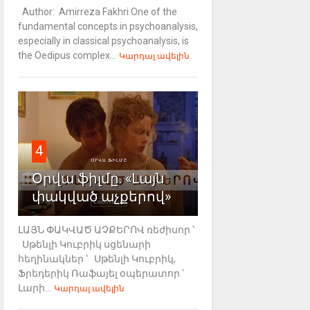
Author: Amirreza Fakhri One of the
fundamental concepts in psychoanalysis,
especially in classical psychoanalysis, is
the Oedipus complex...
Կարդալ ավելին
4
Օրվա ֆիլմը. «Լայն
փակված աչքերով»
ԼԱՅՆ ՓԱԿՎԱԾ ԱՉՔԵՐՈՎ ռեժիսոր ՝
Սթենլի Կուբրիկ սցենարի
հեղինակներ ՝ Սթենլի Կուբրիկ,
Ֆրեդերիկ Ռաֆայել օպերատոր ՝
Լարի...
Կարդալ ավելին