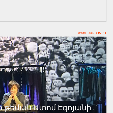
ԴԻՏԵԼ ԱՄԲՈՂՋԸ
ի թեման Ատոմ Էգոյանի