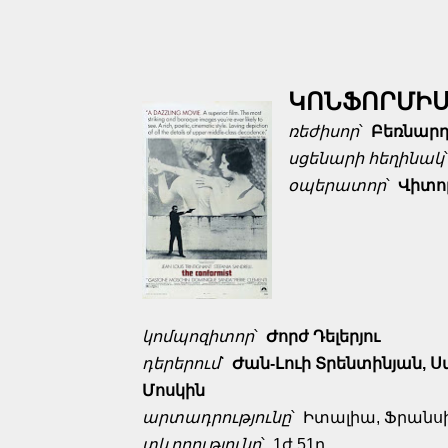
ԿՈՆՖՈՐՄԻ
ռեժիսոր
՝
Բեռնարդ
սցենարի
հեղինակ
օպերատոր
՝
Վիտո
կոմպոզիտոր
՝
Ժորժ Դելերյու
դերերում
՝
Ժան-Լուի Տրենտինյան, 
Մոսկին
արտադրությունը
՝ Իտալիա, Ֆրանսի
տևողությունը
՝ 1ժ 51ր