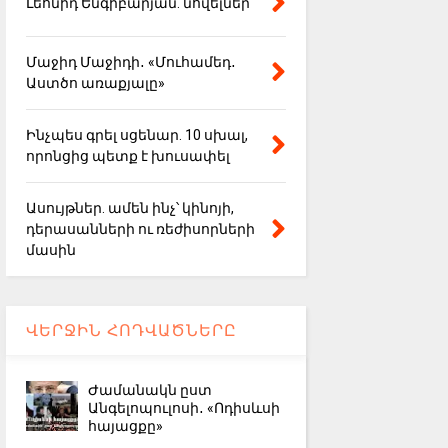
Լեոնիդ Ենգիբարյան. նովելներ
Մաջիդ Մաջիդի․ «Մուհամեդ․
Աստծո առաքյալը»
Ինչպես գրել սցենար. 10 սխալ,
որոնցից պետք է խուսափել
Ասույթներ. ամեն ինչ՝ կինոյի,
դերասանների ու ռեժիսորների
մասին
ՎԵՐՋԻՆ ՀՈԴՎԱԾՆԵՐԸ
Ժամանակն ըստ
Անգելոպուլոսի․ «Ոդիսևսի
հայացքը»