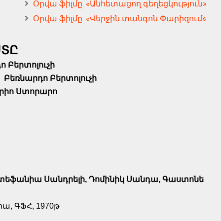
Օրվա ֆիլմը. «Անհետացող գեղեցկություն»
Օրվա ֆիլմը. «Վերջին տանգոն Փարիզում»
ՍՏԸ
ո Բերտոլուչի
՝
Բեռնարդո Բերտոլուչի
րիո Ստորարո
Ստեֆանիա Սանդրելի, Դոմինիկ Սանդա, Գաստոնե
ա, ԳՖՀ, 1970թ