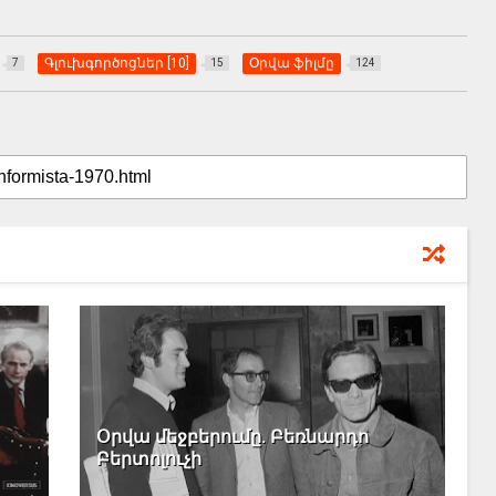
Գլուխգործոցներ [10]
Օրվա ֆիլմը
7
15
124
Օրվա մեջբերումը. Բեռնարդո
Բերտոլուչի