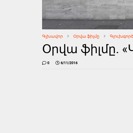
Գլխավոր
Օրվա ֆիլմը
Գլուխգործ
Օրվա ֆիլմը. 
0
6/11/2016