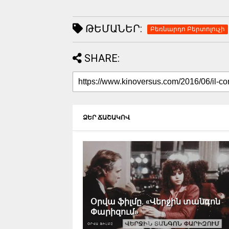
ԹԵՄԱՆԵՐ:
Բեռնարդո Բերտոլուչի
SHARE:
ՁԵՐ ՃԱՇԱԿՈՎ
Օրվա ֆիլմը. «Վերջին տանգոն
Փարիզում»