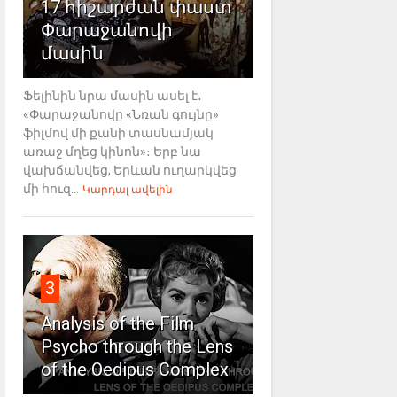
17 հիշարժան փաստ
Փարաջանովի
մասին
Ֆելինին նրա մասին ասել է․
«Փարաջանովը «Նռան գույնը»
ֆիլմով մի քանի տասնամյակ
առաջ մղեց կինոն»։ Երբ նա
վախճանվեց, Երևան ուղարկվեց
մի հուզ...
Կարդալ ավելին
3
Analysis of the Film
Psycho through the Lens
of the Oedipus Complex