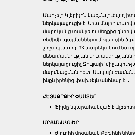
Մարչելո Կլերիչին կազմալուծվող 
ներկայացուցիչ է: Նրա մայրը տարվա
մարդկանց տանջելու մեղքից ցնորվ
ռեժիմի պայմաններում Կլերիչին ձ
շրջապատից: 33 տարեկանում նա որ
մեծամասնության կուսակցությանն 
ներկայացուցիչ Ջուլյայի` միջակու
մարմնացման հետ: Սակայն ժամանակի
ինքն իրենից փախչելն անհնար է...
ՀԵՏԱՔՐՔԻՐ ՓԱՍՏԵՐ
Ֆիլմը նկարահանված է Ալբերտ
ՄՐՑԱՆԱԿՆԵՐ
Ժյուրիի մրցանակ Բեռլինի կի