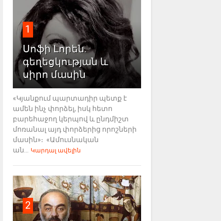
1
Սոֆի Լորեն.
գեղեցկության և
սիրո մասին
«Կյանքում պարտադիր պետք է
ամեն ինչ փորձել, իսկ հետո
բարեհաջող կերպով և ընդմիշտ
մոռանալ այդ փորձերից որոշների
մասին»։ «Ամուսնական
ան...
Կարդալ ավելին
2