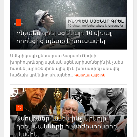
9
Ինչպես գրել սցենար. 10 սխալ,
որոնցից պետք է խուսափել
Ամերիկացի քննադատ Կարսոն Ռիվզի
խորհուրդները սկսնակ սցենարիստներին ինչպես
հասնել պրոֆեսիոնալիզմի և խուսափել առավել
հաճախ կրկնվող սխալներ...
Կարդալ ավելին
10
Ասույթներ. ամեն ինչ՝ կինոյի,
դերասանների ու ռեժիսորների
մասին