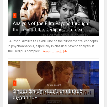
3
Analysis of the Film Psycho through
the Lens of the Oedipus Complex
Author: Amirreza Fakhri One of the fundamental concepts
in psychoanalysis, especially in classical psychoanalysis, is
the Oedipus complex...
Կարդալ ավելին
4
Օրվա ֆիլմը. «Լայն փակված
աչքերով»