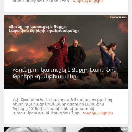
ուսումնասիրում է Ատոմ Էգո...
Կարդալ ավելին
«Տունը, որ կառուցել է Ջեքը». Լարս ֆոն
Թրիերի «դանթեականը»
«Նիմֆոմանուհուն» հաջորդած 5-ամյա լռությունից
հետո դանիացի նշանավոր ռեժիսոր Լարս ֆոն
Թրիերը 2018թ-ին Կաննի կինոփառատոնի
արտամրցութային ծրագրում ներ...
Կարդալ ավելին