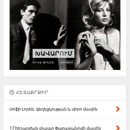
ՀԵՏԱՔՐՔԻՐ
Սոֆի Լորեն. գեղեցկության և սիրո մասին
17 հիշարժան փաստ Փարաջանովի մասին