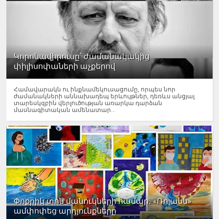
Կորոնավիրուսը՝ ժամանակակից
փիլիսոփաների աչքերով
Համավարակն ու ինքնամեկուսացումը, որպես նոր
ժամանակների աննախադեպ երևույթներ, դեռևս անցյալ
տարեսկզբին վերլուծության առարկա դարձան
մասնագիտական ամենատար...
Փոքրիկ տոն մանուկների համար․ «Ռոլանն»
ամփոփեց արդյունքները