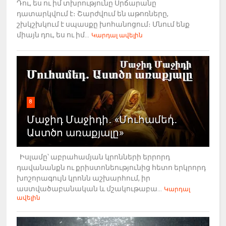
Դու, ես ու իմ տխրությունը Սրճարանը
դատարկվում է։ Շարժվում են աթոռները,
շխկշխկում է սպասքը խոհանոցում։ Մնում ենք
միայն դու, ես ու իմ...
Կարդալ ավելին
8
Մաջիդ Մաջիդի․ «Մուհամեդ․
Աստծո առաքյալը»
Իսլամը՝ աբրահամյան կրոնների երրորդ
դավանանքն ու քրիստոնեությունից հետո երկրորդ
խոշորագույն կրոնն աշխարհում, իր
աստվածաբանական և մշակութաբա...
Կարդալ
ավելին