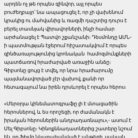
արդեն ոչ թե որպես զինվոր, այլ որպես
բուժեղբայր՝ նա ապացուցել է, որ չի վախենում
կրակից ու մահվանից և ռազմի դաշտից դուրս է
բերել տասնյակ վիրավորների, ինչի համար
արժանացել է Պատվո շքանշանի։ Դեսմոնդը ԱՄՆ-
ի պատմության էջերում հիշատակվում է որպես
զինծառայությունից կրոնական համոզմունքների
պատճառով հրաժարված առաջին անձը։
Գիբսոնը ցույց է տվել, որ նրա հրաժարումը
պայմանավորված չէր վախով, քանի որ
հետագայում նա իրեն դրսևորել է որպես հերոս։
«Մերօրյա կինեմատոգրաֆը լի է մտացածին
հերոսներով, և ես որոշեցի, որ ժամանակն է
իրական հերոսներին անդրադառնալու»,- ասում է
Մել Գիբսոնը։ Կինոքննադատներից շատերը նշում
են, որ ֆիլմը նկարահանված է անթերի, սակայն