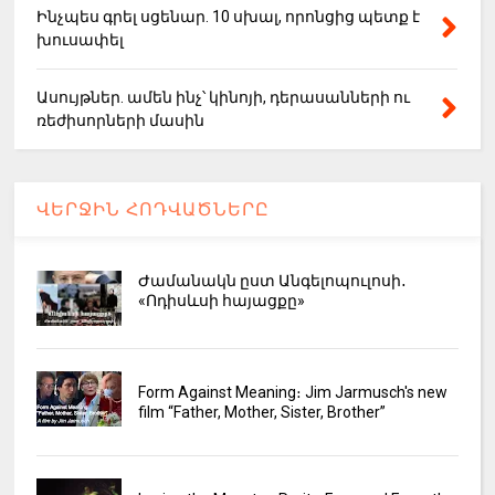
Ինչպես գրել սցենար. 10 սխալ, որոնցից պետք է
խուսափել
Ասույթներ. ամեն ինչ՝ կինոյի, դերասանների ու
ռեժիսորների մասին
ՎԵՐՋԻՆ ՀՈԴՎԱԾՆԵՐԸ
Ժամանակն ըստ Անգելոպուլոսի․
«Ոդիսևսի հայացքը»
Form Against Meaning։ Jim Jarmusch's new
film “Father, Mother, Sister, Brother”