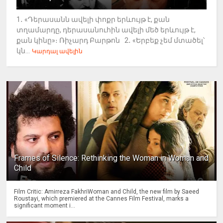
1․ «Դերասանն ավելի փոքր երևույթ է, քան
տղամարդը, դերասանուհին ավելի մեծ երևույթ է,
քան կինը»։ Ռիչարդ Բարթոն 2․ «Երբեք չեմ մտածել՝
կն...
Կարդալ ավելին
Frames of Silence: Rethinking the Woman in Woman and
Child
Film Critic: Amirreza FakhriWoman and Child, the new film by Saeed
Roustayi, which premiered at the Cannes Film Festival, marks a
significant moment i...