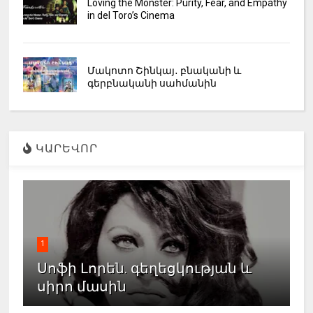
Loving the Monster: Purity, Fear, and Empathy
in del Toro’s Cinema
Մակոտո Շինկայ․ բնականի և
գերբնականի սահմանին
ԿԱՐԵՎՈՐ
1
Սոֆի Լորեն. գեղեցկության և
սիրո մասին