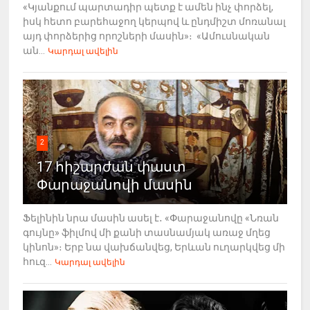
«Կյանքում պարտադիր պետք է ամեն ինչ փորձել,
իսկ հետո բարեհաջող կերպով և ընդմիշտ մոռանալ
այդ փորձերից որոշների մասին»։ «Ամուսնական
ան...
Կարդալ ավելին
2
17 հիշարժան փաստ
Փարաջանովի մասին
Ֆելինին նրա մասին ասել է․ «Փարաջանովը «Նռան
գույնը» ֆիլմով մի քանի տասնամյակ առաջ մղեց
կինոն»։ Երբ նա վախճանվեց, Երևան ուղարկվեց մի
հուզ...
Կարդալ ավելին