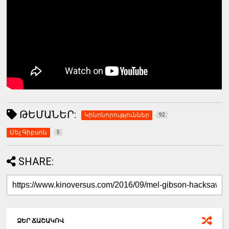
ԹԵՄԱՆԵՐ:
Կինոնորություններ
92
Մել Գիբսոն
5
SHARE:
ՁԵՐ ՃԱՇԱԿՈՎ