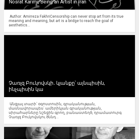
Nosrat Karimi, Being an Artist in Iran
Author: Amirreza FakhriCensorship can never stop art from its true
meaning and meaning, but art is a bridge to reach the goal of
aesthetics...
Չառլզ Բուկովսկի․ կյանքը՝ այնպիսին,
ինչպիսին կա
Անցյալ տարի՝ օգոստոսին, գրականության,
մասնավորապես՝ ամերիկյան գրականության,
սիրահարները նշեցին գրող, բանաստեղծ, դրամատուրգ
Չառլզ Բուկովսկու ծննդ...