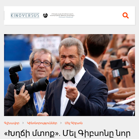
Գլխավոր
Կինոնորություններ
Մել Գիբսոն
«Խղճի մտոք». Մել Գիբսոնը նոր