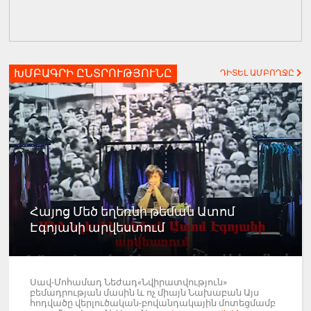
ԽՄԲԱԳՐԻ ԸՆՏՐՈՒԹՅՈՒՆԸ
ԴԻՏԵԼ ԱՄԲՈՂՋԸ
Հայոց Մեծ եղեռնի թեման Ատոմ
Էգոյանի արվեստում
Սավ-Մոհամադ Նեժադ«Նվիրատվություն»
բեմադրության մասին և ոչ միայն Նախաբան Այս
հոդվածը վերլուծական-բովանդակային մոտեցմամբ