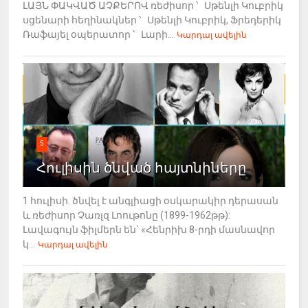
ԼԱՅՆ ՓԱԿՎԱԾ ԱՉՔԵՐՈՎ ռեժիսոր ՝ Սթենլի Կուբրիկ
սցենարի հեղինակներ ՝ Սթենլի Կուբրիկ, Ֆրեդերիկ
Ռաֆայել օպերատոր ՝ Լարի...
Կարդալ ավելին
5
Հուլիսին ծնված հայտնիները
1 հուլիսի. ծնվել է անգլիացի օսկարակիր դերասան
և ռեժիսոր Չառլզ Լոութոնը (1899-1962թթ):
Լավագույն ֆիլմերն են` «Հենրիխ 8-րդի մասնավոր
կ...
Կարդալ ավելին