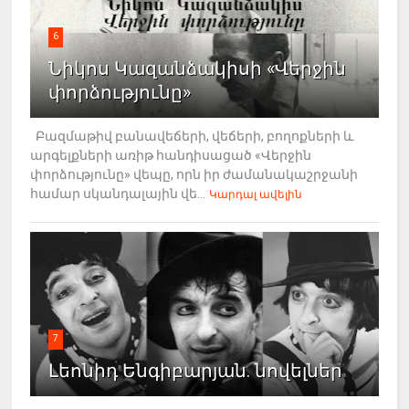
6
Նիկոս Կազանձակիսի «Վերջին
փորձությունը»
Բազմաթիվ բանավեճերի, վեճերի, բողոքների և
արգելքների առիթ հանդիսացած «Վերջին
փորձությունը» վեպը, որն իր ժամանակաշրջանի
համար սկանդալային վե...
Կարդալ ավելին
7
Լեոնիդ Ենգիբարյան. նովելներ