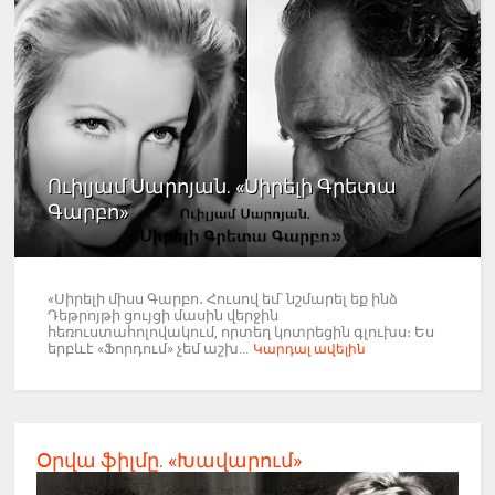
Ուիլյամ Սարոյան. «Սիրելի Գրետա
Գարբո»
«Սիրելի միսս Գարբո․ Հուսով եմ՝ նշմարել եք ինձ
Դեթրոյթի ցույցի մասին վերջին
հեռուստահոլովակում, որտեղ կոտրեցին գլուխս։ Ես
երբևէ «Ֆորդում» չեմ աշխ...
Կարդալ ավելին
Օրվա ֆիլմը. «Խավարում»