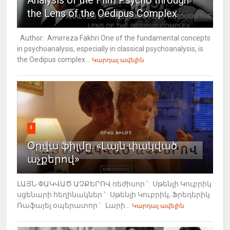
the Lens of the Oedipus Complex
Author: Amirreza Fakhri One of the fundamental concepts
in psychoanalysis, especially in classical psychoanalysis, is
the Oedipus complex...
Կարդալ ավելին
4
Օրվա ֆիլմը. «Լայն փակված
աչքերով»
ԼԱՅՆ ՓԱԿՎԱԾ ԱՉՔԵՐՈՎ ռեժիսոր ՝ Սթենլի Կուբրիկ
սցենարի հեղինակներ ՝ Սթենլի Կուբրիկ, Ֆրեդերիկ
Ռաֆայել օպերատոր ՝ Լարի...
Կարդալ ավելին