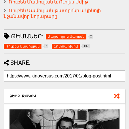
Ռուբեն Մամուլյան և Ուոլես Սմիթ
Ռուբեն Մամուլյան. թատրոնի և կինոյի
նշանավոր նորարարը
ԹԵՄԱՆԵՐ:
Մարտիրոս Սարյան
2
Ռուբեն Մամուլյան
Ֆոտոարխիվ
7
137
SHARE:
ՁԵՐ ՃԱՇԱԿՈՎ