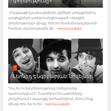
փորձությունը»
Բազմաթիվ բանավեճերի, վեճերի, բողոքների և
արգելքների առիթ հանդիսացած «Վերջին
փորձությունը» վեպը, որն իր ժամանակաշրջանի
համար սկանդալային վե...
Կարդալ ավելին
7
Լեոնիդ Ենգիբարյան. նովելներ
Դու, ես ու իմ տխրությունը Սրճարանը
դատարկվում է։ Շարժվում են աթոռները,
շխկշխկում է սպասքը խոհանոցում։ Մնում ենք
միայն դու, ես ու իմ...
Կարդալ ավելին