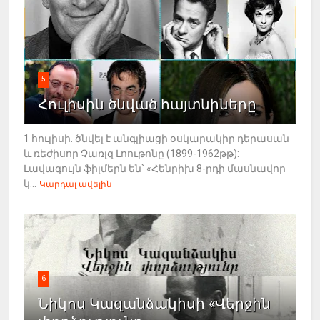
5
Հուլիսին ծնված հայտնիները
1 հուլիսի. ծնվել է անգլիացի օսկարակիր դերասան
և ռեժիսոր Չառլզ Լոութոնը (1899-1962թթ):
Լավագույն ֆիլմերն են` «Հենրիխ 8-րդի մասնավոր
կ...
Կարդալ ավելին
6
Նիկոս Կազանձակիսի «Վերջին