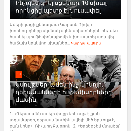
Ինչպես գրել սցենար. 10 սխալ,
որոնցից պետք է խուսափել
Ամերիկացի քննադատ Կարսոն Ռիվզի
խորհուրդները սկսնակ սցենարիստներին ինչպես
հասնել պրոֆեսիոնալիզմի և խուսափել առավել
հաճախ կրկնվող սխալներ...
Կարդալ ավելին
10
Ասույթներ. ամեն ինչ՝ կինոյի,
դերասանների ու ռեժիսորների
մասին
1․ «Դերասանն ավելի փոքր երևույթ է, քան
տղամարդը, դերասանուհին ավելի մեծ երևույթ է,
քան կինը»։ Ռիչարդ Բարթոն 2․ «Երբեք չեմ մտածել՝