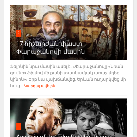
2
17 հիշարժան փաստ
Փարաջանովի մասին
Ֆելինին նրա մասին ասել է․ «Փարաջանովը «Նռան
գույնը» ֆիլմով մի քանի տասնամյակ առաջ մղեց
կինոն»։ Երբ նա վախճանվեց, Երևան ուղարկվեց մի
հուզ...
Կարդալ ավելին
3
Analysis of the Film Psycho through