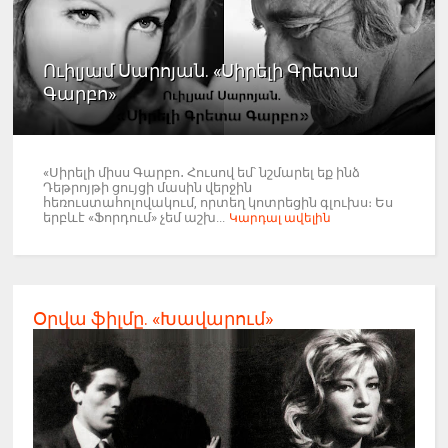
Ուիլյամ Սարոյան. «Սիրելի Գրետա
Գարբո»
«Սիրելի միսս Գարբո․ Հուսով եմ՝ նշմարել եք ինձ
Դեթրոյթի ցույցի մասին վերջին
հեռուստահոլովակում, որտեղ կոտրեցին գլուխս։ Ես
երբևէ «Ֆորդում» չեմ աշխ...
Կարդալ ավելին
Օրվա ֆիլմը. «Խավարում»