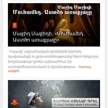
8
Մաջիդ Մաջիդի․ «Մուհամեդ․
Աստծո առաքյալը»
Իսլամը՝ աբրահամյան կրոնների երրորդ
դավանանքն ու քրիստոնեությունից հետո երկրորդ
խոշորագույն կրոնն աշխարհում, իր
աստվածաբանական և մշակութաբա...
Կարդալ
ավելին
9