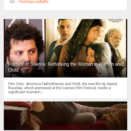
կն...
Կարդալ ավելին
Frames of Silence: Rethinking the Woman in Woman and
Child
Film Critic: Amirreza FakhriWoman and Child, the new film by Saeed
Roustayi, which premiered at the Cannes Film Festival, marks a
significant moment i...