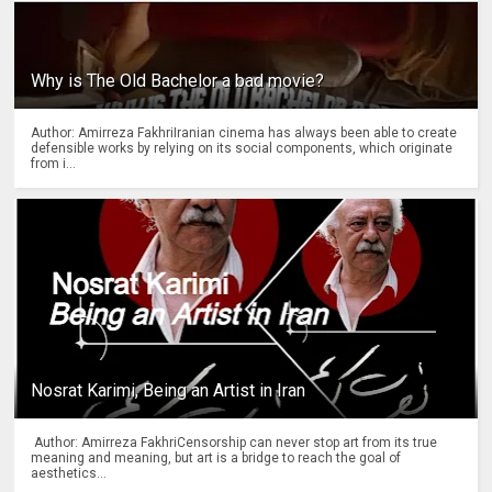
Why is The Old Bachelor a bad movie?
Author: Amirreza FakhriIranian cinema has always been able to create
defensible works by relying on its social components, which originate
from i...
Nosrat Karimi, Being an Artist in Iran
Author: Amirreza FakhriCensorship can never stop art from its true
meaning and meaning, but art is a bridge to reach the goal of
aesthetics...