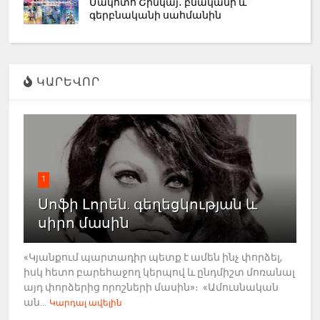
Մակոտո Շինկայ․ բնականի և
գերբնականի սահմանին
ԿԱՐԵՎՈՐ
1
Սոֆի Լորեն. գեղեցկության և
սիրո մասին
«Կյանքում պարտադիր պետք է ամեն ինչ փորձել,
իսկ հետո բարեհաջող կերպով և ընդմիշտ մոռանալ
այդ փորձերից որոշների մասին»։ «Ամուսնական
ան...
Կարդալ ավելին