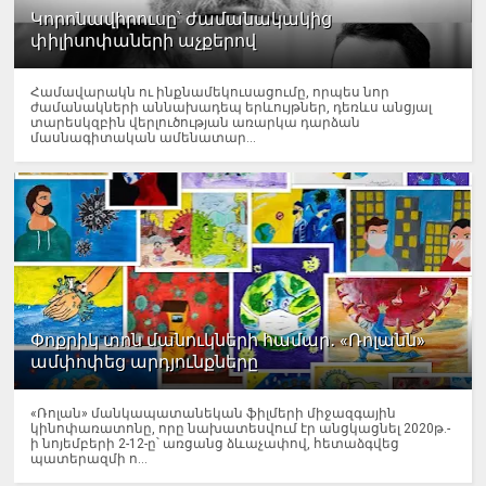
Կորոնավիրուսը՝ ժամանակակից
փիլիսոփաների աչքերով
Համավարակն ու ինքնամեկուսացումը, որպես նոր
ժամանակների աննախադեպ երևույթներ, դեռևս անցյալ
տարեսկզբին վերլուծության առարկա դարձան
մասնագիտական ամենատար...
Փոքրիկ տոն մանուկների համար․ «Ռոլանն»
ամփոփեց արդյունքները
«Ռոլան» մանկապատանեկան ֆիլմերի միջազգային
կինոփառատոնը, որը նախատեսվում էր անցկացնել 2020թ.-
ի նոյեմբերի 2-12-ը՝ առցանց ձևաչափով, հետաձգվեց
պատերազմի ո...