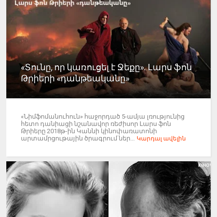
«Տունը, որ կառուցել է Ջեքը». Լարս ֆոն
Թրիերի «դանթեականը»
«Նիմֆոմանուհուն» հաջորդած 5-ամյա լռությունից
հետո դանիացի նշանավոր ռեժիսոր Լարս ֆոն
Թրիերը 2018թ-ին Կաննի կինոփառատոնի
արտամրցութային ծրագրում ներ...
Կարդալ ավելին