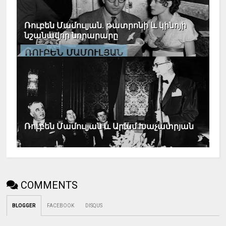
Ռուբեն Մամուլյան. թատրոնի և կինոյի
նշանավոր նորարարը
Ռուբեն Մամուլյան և Արամ Խաչատրյան
COMMENTS
BLOGGER
FACEBOOK
DISQUS