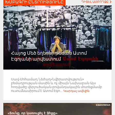
ԽՄԲԱԳՐԻ ԸՆՏՐՈՒԹՅՈՒՆԸ
ԴԻՏԵԼ ԱՄԲՈՂՋԸ
Հայոց Մեծ եղեռնի թեման Ատոմ
Էգոյանի արվեստում
Սավ-Մոհամադ Նեժադ«Նվիրատվություն»
բեմադրության մասին և ոչ միայն Նախաբան Այս
հոդվածը վերլուծական-բովանդակային մոտեցմամբ
ուսումնասիրում է Ատոմ Էգո...
Կարդալ ավելին