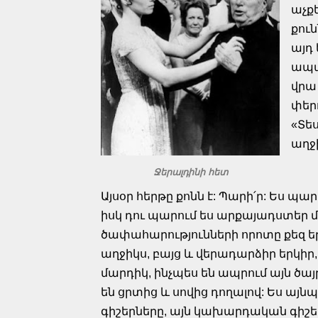
աչքե
քուն
այդ 
ապա
վրա
փերո
«Տես
աղջի
Ջերալդինի հետ
Այսօր հերթը քոնն է: Պարի՛ր: Ես 
իսկ դու պարում ես արքայադստեր 
ծափահարությունների որոտը քեզ ե
աղջիկս, բայց և վերադարձիր երկիր,
մարդիկ, ինչպես են ապրում այն ծ
են ցրտից և սովից դողալով: Ես այնպի
գիշերները, այն կախարդական գիշերնե