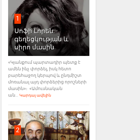
1
Սոֆի Լորեն.
գեղեցկության և
սիրո մասին
«Կյանքում պարտադիր պետք է
ամեն ինչ փորձել, իսկ հետո
բարեհաջող կերպով և ընդմիշտ
մոռանալ այդ փորձերից որոշների
մասին»։ «Ամուսնական
ան...
Կարդալ ավելին
2