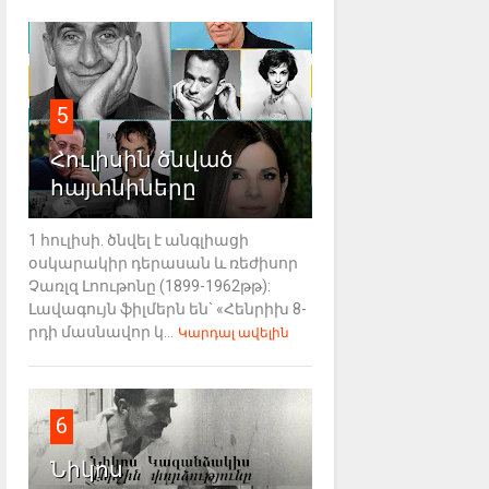
5
Հուլիսին ծնված
հայտնիները
1 հուլիսի. ծնվել է անգլիացի
օսկարակիր դերասան և ռեժիսոր
Չառլզ Լոութոնը (1899-1962թթ):
Լավագույն ֆիլմերն են` «Հենրիխ 8-
րդի մասնավոր կ...
Կարդալ ավելին
6
Նիկոս