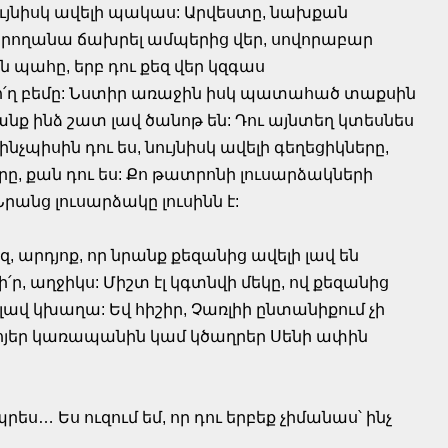
նույնիսկ ավելի պակաս: Արվեստը, նախքան
արողանա ճախրել ամպերից վեր, սովորաբար
ն պահը, երբ դու քեզ վեր կզգաս
ո՛ղ բեմը: Նստիր առաջին իսկ պատահած տաքսին
ք ինձ շատ լավ ծանոթ են: Դու այնտեղ կտեսնես
չպիսին դու ես, նույնիսկ ավելի գեղեցիկները,
րը, քան դու ես: Քո թատրոնի լուսարձակների
Նրանց լուսարձակը լուսինն է:
քեզ, արդյոք, որ նրանք քեզանից ավելի լավ են
, աղջիկս: Միշտ էլ կգտնվի մեկը, ով քեզանից
լավ կխաղա: Եվ հիշիր, Չառլիի ընտանիքում չի
յհոյեր կառապանին կամ կծաղրեր Սենի ափին
ես… Ես ուզում եմ, որ դու երբեք չիմանաս՝ ինչ