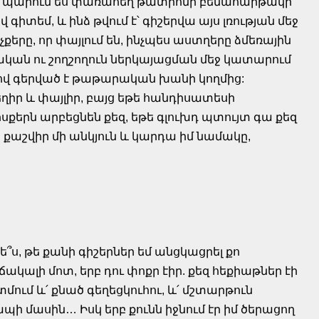
դու պարում ես փառահեղ թատրոնի բեմահարթակի
 գիտեմ, և ինձ թվում է՝ գիշերվա այս լռության մեջ
 աչքերը, որ փայլում են, ինչպես աստղերը ձմեռային
տոնական ու շողշողուն ներկայացման մեջ կատարում
 ով գերված է թաթարական խանի կողմից:
եղիր և փայլիր, բայց եթե հանդիսատեսի
ոսքերն արբեցնեն քեզ, եթե գլուխդ պտույտ գա քեզ
 քաշվիր մի անկյուն և կարդա իմ նամակը,
՞ս, թե քանի գիշերներ եմ անցկացրել քո
ակալի մոտ, երբ դու փոքր էիր. քեզ հեքիաթներ էի
մում և՛ քնած գեղեցկուհու, և՛ մշտարթուն
պի մասին… Իսկ երբ քունն իջնում էր իմ ծերացող