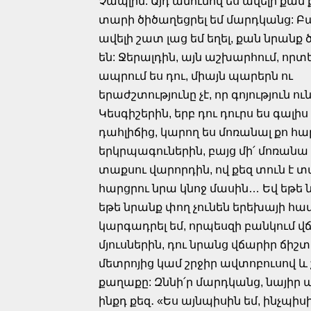
Չապլին: Այդ անունով ես ավելի քան
տարի ծիծաղեցրել եմ մարդկանց: Բա
ավելի շատ լաց եմ եղել, քան նրանք 
են: Ջերալդին, այն աշխարհում, որտ
ապրում ես դու, միայն պարերն ու
երաժշտությունը չէ, որ գոյություն ո
Կեսգիշերին, երբ դու դուրս ես գալիս
դահլիճից, կարող ես մոռանալ քո հ
երկրպագուներին, բայց մի՛ մոռանա
տաքսու վարորդին, ով քեզ տուն է տ
հարցրու նրա կնոջ մասին… Եվ եթե ն
եթե նրանք փող չունեն երեխայի համ
կարգադրել եմ, որպեսզի բանկում վճ
մյուսներին, դու նրանց վճարիր ճ
մետրոյից կամ շրջիր ավտոբուսով և
քաղաքը: Զննի՛ր մարդկանց, նայիր ա
ինքդ քեզ․ «Ես այնպիսին եմ, ինչպիսի