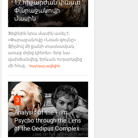
17 հիշարժան փաստ
Փարաջանովի
մասին
Ֆելինին նրա մասին ասել է․
«Փարաջանովը «Նռան գույնը»
ֆիլմով մի քանի տասնամյակ
առաջ մղեց կինոն»։ Երբ նա
վախճանվեց, Երևան ուղարկվեց
մի հուզ...
Կարդալ ավելին
3
Analysis of the Film
Psycho through the Lens
of the Oedipus Complex