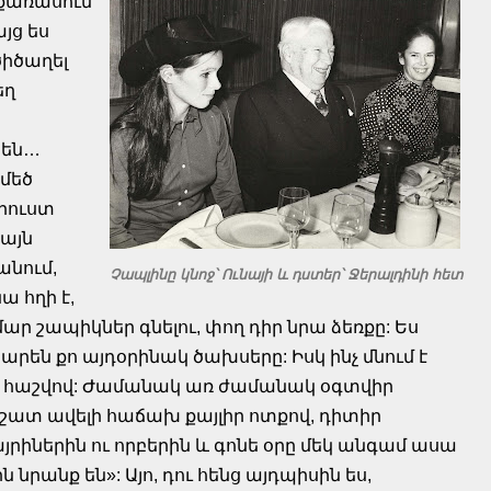
 քառասուն
յց ես
ծիծաղել
եղ
ւնեն…
 մեծ
արուստ
 այն
անում,
Չապլինը կնոջ՝ Ունայի և դստեր՝ Ջերալդինի հետ
ա հղի է,
ար շապիկներ գնելու, փող դիր նրա ձեռքը: Ես
արեն քո այդօրինակ ծախսերը: Իսկ ինչ մնում է
իշտ հաշվով: Ժամանակ առ ժամանակ օգտվիր
 շատ ավելի հաճախ քայլիր ոտքով, դիտիր
յրիներին ու որբերին և գոնե օրը մեկ անգամ ասա
ն նրանք են»: Այո, դու հենց այդպիսին ես,