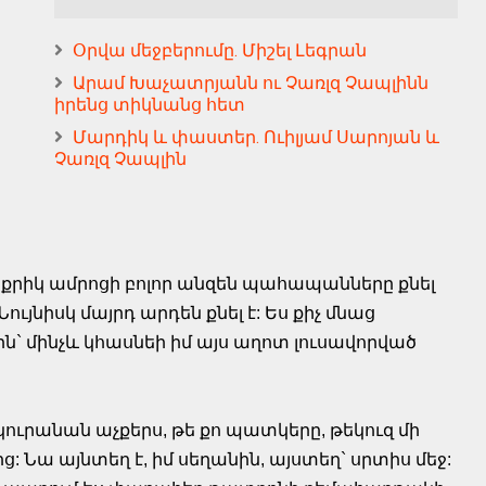
Օրվա մեջբերումը. Միշել Լեգրան
Արամ Խաչատրյանն ու Չառլզ Չապլինն
իրենց տիկնանց հետ
Մարդիկ և փաստեր. Ուիլյամ Սարոյան և
Չառլզ Չապլին
փոքրիկ ամրոցի բոլոր անզեն պահապանները քնել
Նույնիսկ մայրդ արդեն քնել է: Ես քիչ մնաց
ն` մինչև կհասնեի իմ այս աղոտ լուսավորված
 կուրանան աչքերս, թե քո պատկերը, թեկուզ մի
: Նա այնտեղ է, իմ սեղանին, այստեղ` սրտիս մեջ: