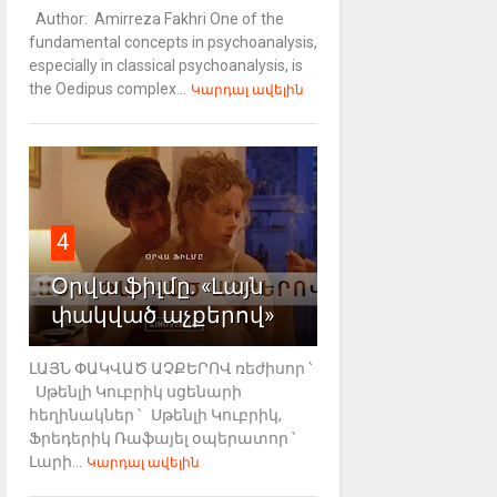
Author: Amirreza Fakhri One of the
fundamental concepts in psychoanalysis,
especially in classical psychoanalysis, is
the Oedipus complex...
Կարդալ ավելին
4
Օրվա ֆիլմը. «Լայն
փակված աչքերով»
ԼԱՅՆ ՓԱԿՎԱԾ ԱՉՔԵՐՈՎ ռեժիսոր ՝
Սթենլի Կուբրիկ սցենարի
հեղինակներ ՝ Սթենլի Կուբրիկ,
Ֆրեդերիկ Ռաֆայել օպերատոր ՝
Լարի...
Կարդալ ավելին