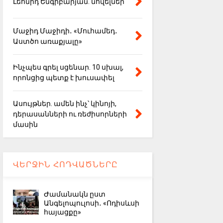
Լեոնիդ Ենգիբարյան. նովելներ
Մաջիդ Մաջիդի․ «Մուհամեդ․
Աստծո առաքյալը»
Ինչպես գրել սցենար. 10 սխալ,
որոնցից պետք է խուսափել
Ասույթներ. ամեն ինչ՝ կինոյի,
դերասանների ու ռեժիսորների
մասին
ՎԵՐՋԻՆ ՀՈԴՎԱԾՆԵՐԸ
Ժամանակն ըստ
Անգելոպուլոսի․ «Ոդիսևսի
հայացքը»