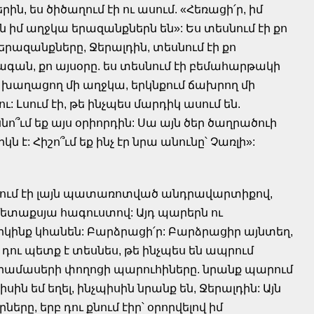
րին, ես ծիծաղում էի ու ասում. «Հեռացի՛ր, իմ
ն իմ աղջկա երազանքներն են»: Ես տեսնում էի քո
երազանքները, Ջերալդին, տեսնում էի քո
գան, քո այսօրը. ես տեսնում էի բեմահարթակի
 խաղացող մի աղջկա, երկնքում ճախրող մի
ւ: Լսում էի, թե ինչպես մարդիկ ասում են.
նո՞ւմ եք այս օրիորդին: Սա այն ծեր ծաղրածուի
կն է: Հիշո՞ւմ եք ինչ էր նրա անունը՝ Չառլի»:
պարում էի լայն պատառոտված անդրավարտիքով,
մետաքսյա հագուստով: Այդ պարերն ու
րկինք կհանեն: Բարձրացի՛ր: Բարձրացիր այնտեղ,
 դու պետք է տեսնես, թե ինչպես են ապրում
այրամասերի փողոցի պարուհիները. նրանք պարում
սին եմ եղել, ինչպիսին նրանք են, Ջերալդին: Այն
րը, երբ դու քնում էիր՝ օրորվելով իմ