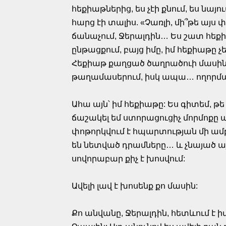
հեքիաթներից, ես չէի քնում, ես նայու
հարց էի տալիս. «Չառլի, մի՞թե այս փ
ճանաչում, Ջերալդին… Ես շատ հեքի
ընթացքում, բայց իմը, իմ հեքիաթը չ
Հեքիաթ քաղցած ծաղրածուի մասին, 
թաղամասերում, իսկ ապա… ողորմա
Ահա այն՝ իմ հեքիաթը: Ես գիտեմ, թե ի
ճաշակել եմ ստորացուցիչ մորմոքը
փոթորկվում է հպարտության մի ամբ
են նետված դրամները… և չնայած այ
սովորաբար քիչ է խոսվում:
Ավելի լավ է խոսենք քո մասին:
Քո անվանը, Ջերալդին, հետևում է իմ