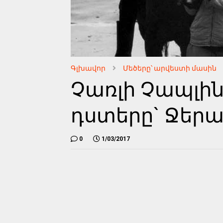
Գլխավոր
Մեծերը՝ արվեստի մասին
Չառլի Չապլին
դստերը` Ջերա
0
1/03/2017