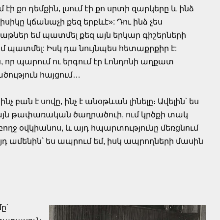
մ էի քո դեմքին, լսում էի քո սրտի զարկերը և ինձ
իսիկը կճանաչի քեզ երբևէ»: Դու ինձ չես
աթներ եմ պատմել քեզ այն երկար գիշերների
եմ պատմել: Իսկ դա նույնպես հետաքրքիր է:
որ պարում ու երգում էր Լոնդոնի աղքատ
ծություն հայցում…
նչ բան է սովը, ինչ է անօթևան լինելը։ Ավելին՝ ես
 այն թափառական ծաղրածուի, ում կրծքի տակ
ողջ օվկիանոս, և այդ հպարտությունը մեռցնում
դ ամենին՝ ես ապրում եմ, իսկ ապրողների մասին
ը՝