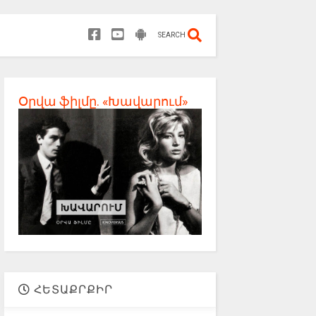
SEARCH
Օրվա ֆիլմը. «Խավարում»
ՀԵՏԱՔՐՔԻՐ