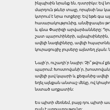
ինչպիսին նրանք են, դստրիկս: Եվ 
մարդուն թևեր տալը, որպեսի նա կ
կտրում է նրա ոտքերը: Եվ եթե գա այ
հասարակությունից, անմիջապես թ
և գնա Փարիզի արվարձանները: Դրան
շատ պարուհիների, այնպիսիներին, ին
ավելի նազելիները, ավելի հպարտնե
կուրացուցիչ լույսերը այնտեղ չկան: 
Նայի՛ր, ուշադի՛ր նայիր: Չի՞ թվում 
պարում: Խոստովանի՛ր, խոստովանի՛ր
ավելի լավ կպարի և քեզանից ավելի 
եղել այնքան անտաշ մեկը, ով կհա
նստած աղքատին:
Ես պիտի մեռնեմ, բայց դու պիտի ապր
բան է աղքատությունը: