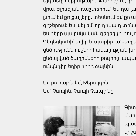
Այդտեղ, հեքիաթային Փարիզում, 
վրա, Ելիսեյան դաշտերում: Ես դա լավ
լսում եմ քո քայլերը, տեսնում եմ քո
գիշերում: Ես լսել եմ, որ դու այդ 
ես դերը պարսկական գեղեցկուհու,
Գեղեցկուհի՛ եղիր և պարիր, ա՛ստղ 
ցնծությունն ու շնորհակալության խ
ընծայված ծաղիկների բույրից, ապա
ունկնդիր եղիր հորդ ձայնին.
Ես քո հայրն եմ, Ջերալդին:
Ես` Չառլին, Չառլի Չապլինը:
Գիտե
մահճ
պատ
վիշա