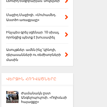
Լեոնիդ Ենգիբարյան. նովելներ
Մաջիդ Մաջիդի․ «Մուհամեդ․
Աստծո առաքյալը»
Ինչպես գրել սցենար. 10 սխալ,
որոնցից պետք է խուսափել
Ասույթներ. ամեն ինչ՝ կինոյի,
դերասանների ու ռեժիսորների
մասին
ՎԵՐՋԻՆ ՀՈԴՎԱԾՆԵՐԸ
Ժամանակն ըստ
Անգելոպուլոսի․ «Ոդիսևսի
հայացքը»