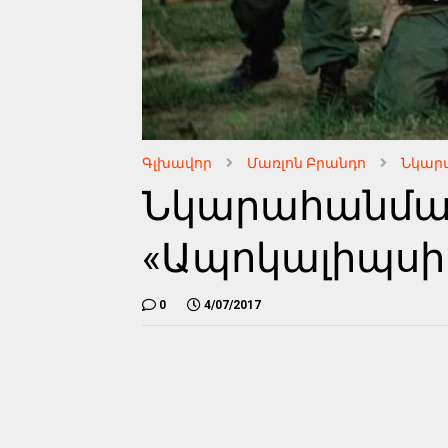
Գլխավոր
Մառլոն Բրանդո
Նկար
Նկարահանմա
«Ապոկալիպսիս
0
4/07/2017