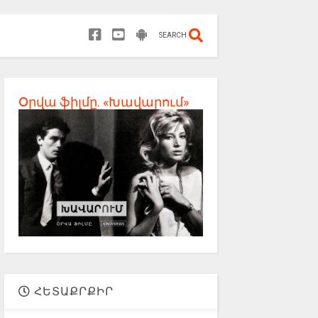
SEARCH
Օրվա ֆիլմը. «Խավարում»
ՀԵՏԱՔՐՔԻՐ