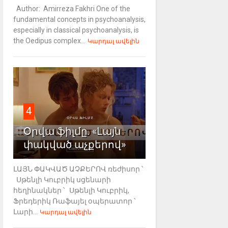
Author: Amirreza Fakhri One of the
fundamental concepts in psychoanalysis,
especially in classical psychoanalysis, is
the Oedipus complex...
Կարդալ ավելին
4
Օրվա ֆիլմը. «Լայն
փակված աչքերով»
ԼԱՅՆ ՓԱԿՎԱԾ ԱՉՔԵՐՈՎ ռեժիսոր ՝
Սթենլի Կուբրիկ սցենարի
հեղինակներ ՝ Սթենլի Կուբրիկ,
Ֆրեդերիկ Ռաֆայել օպերատոր ՝
Լարի...
Կարդալ ավելին