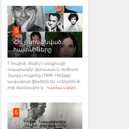
5
Հուլիսին ծնված
հայտնիները
1 հուլիսի. ծնվել է անգլիացի
օսկարակիր դերասան և ռեժիսոր
Չառլզ Լոութոնը (1899-1962թթ):
Լավագույն ֆիլմերն են` «Հենրիխ 8-
րդի մասնավոր կ...
Կարդալ ավելին
6
Նիկոս