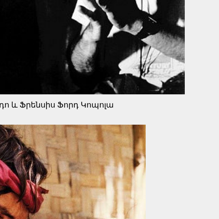
դո և Ֆրենսիս Ֆորդ Կոպոլա