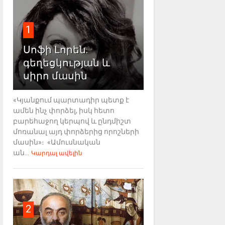
1
Սոֆի Լորեն.
գեղեցկության և
սիրո մասին
«Կյանքում պարտադիր պետք է
ամեն ինչ փորձել, իսկ հետո
բարեհաջող կերպով և ընդմիշտ
մոռանալ այդ փորձերից որոշների
մասին»։ «Ամուսնական
ան...
Կարդալ ավելին
2