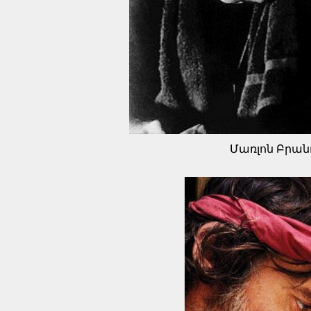
Մառլոն Բրան