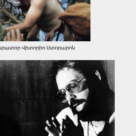
երատոր Վիտորիո Ստորարոն