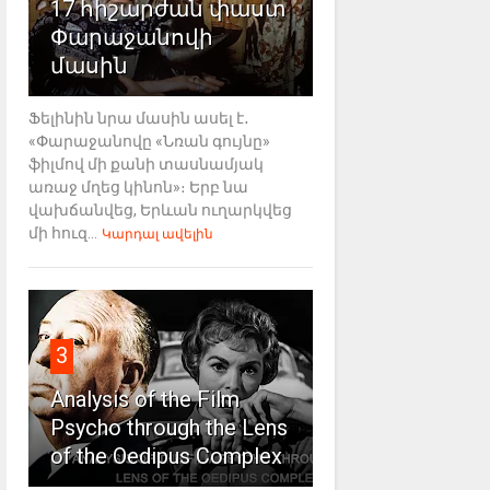
17 հիշարժան փաստ
Փարաջանովի
մասին
Ֆելինին նրա մասին ասել է․
«Փարաջանովը «Նռան գույնը»
ֆիլմով մի քանի տասնամյակ
առաջ մղեց կինոն»։ Երբ նա
վախճանվեց, Երևան ուղարկվեց
մի հուզ...
Կարդալ ավելին
3
Analysis of the Film
Psycho through the Lens
of the Oedipus Complex