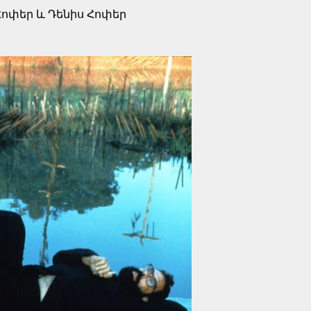
Հոփեր և Դենիս Հոփեր