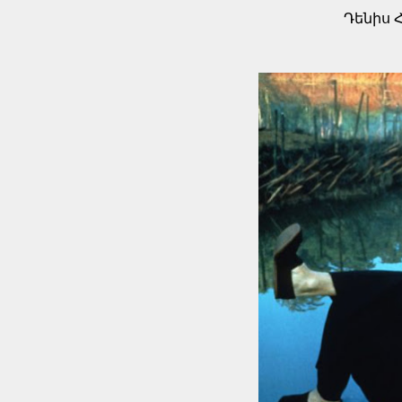
Դենիս 