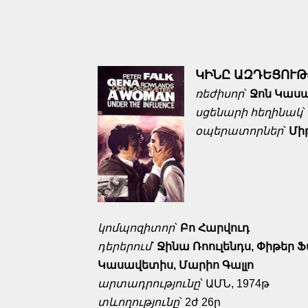
ԿԻՆԸ ԱԶԴԵՑՈՒԹ
ռեժիսոր
՝
Ջոն Կաս
սցենարի
հեղինակ
՝
օպերատորներ
՝
Միթ
կոմպոզիտոր
՝
Բո Հարվուդ
դերերում
՝
Ջինա Ռոուլենդս, Փիթեր Ֆա
Կասավետիս, Մարիո Գալլո
արտադրությունը
՝ ԱՄՆ
,
1974թ
տևողությունը
՝ 2ժ 26ր