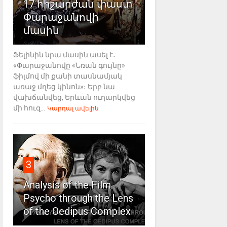
17 հիշարժան փաստ
Փարաջանովի
մասին
Ֆելինին նրա մասին ասել է․
«Փարաջանովը «Նռան գույնը»
ֆիլմով մի քանի տասնամյակ
առաջ մղեց կինոն»։ Երբ նա
վախճանվեց, Երևան ուղարկվեց
մի հուզ...
Կարդալ ավելին
3
Analysis of the Film
Psycho through the Lens
of the Oedipus Complex