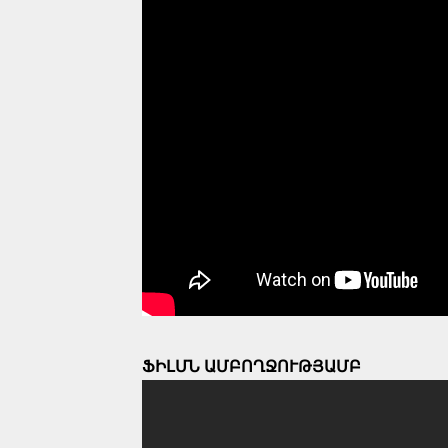
ՖԻԼՄՆ ԱՄԲՈՂՋՈՒԹՅԱՄԲ