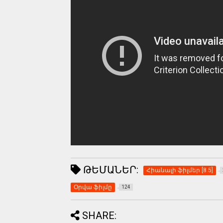
ԹԵՄԱՆԵՐ:
Հիանալի ֆիլմեր [8.5]
Օրվա ֆիլմը
124
SHARE: