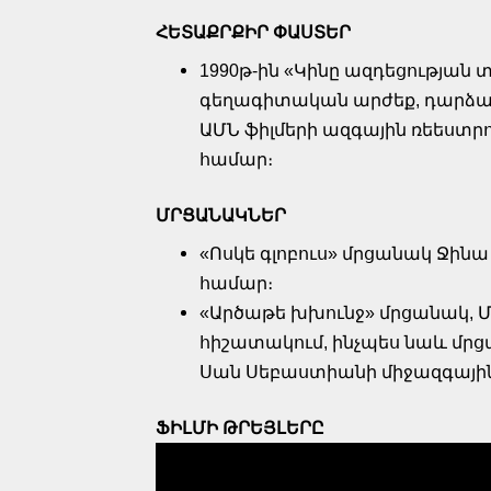
ՀԵՏԱՔՐՔԻՐ ՓԱՍՏԵՐ
1990թ-ին «Կինը ազդեցության
գեղագիտական արժեք, դարձավ 
ԱՄՆ ֆիլմերի ազգային ռեեստր
համար։
ՄՐՑԱՆԱԿՆԵՐ
«Ոսկե գլոբուս» մրցանակ Ջինա
համար։
«Արծաթե խխունջ» մրցանակ, Մ
հիշատակում, ինչպես նաև մր
Սան Սեբաստիանի միջազգայի
ՖԻԼՄԻ
ԹՐԵՅԼԵՐԸ