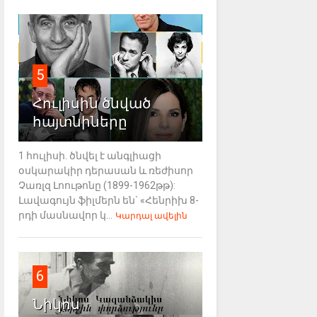
5
Հուլիսին ծնված
հայտնիները
1 հուլիսի. ծնվել է անգլիացի
օսկարակիր դերասան և ռեժիսոր
Չառլզ Լոութոնը (1899-1962թթ):
Լավագույն ֆիլմերն են` «Հենրիխ 8-
րդի մասնավոր կ...
Կարդալ ավելին
6
Նիկոս