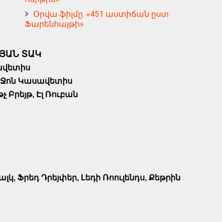
Օրվա ֆիլմը. «451 աստիճան ըստ
Ֆարենհայթի»
ՅԱՆ ՏԱԿ
ավետիս
Ջոն Կասավետիս
չ Բրեյթ, Էլ Ռուբան
լկ, Ֆրեդ Դրեյփեր, Լեդի Ռոուլենդս, Քեթրին