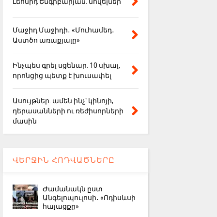
Լեոնիդ Ենգիբարյան. նովելներ
Մաջիդ Մաջիդի․ «Մուհամեդ․
Աստծո առաքյալը»
Ինչպես գրել սցենար. 10 սխալ,
որոնցից պետք է խուսափել
Ասույթներ. ամեն ինչ՝ կինոյի,
դերասանների ու ռեժիսորների
մասին
ՎԵՐՋԻՆ ՀՈԴՎԱԾՆԵՐԸ
Ժամանակն ըստ
Անգելոպուլոսի․ «Ոդիսևսի
հայացքը»