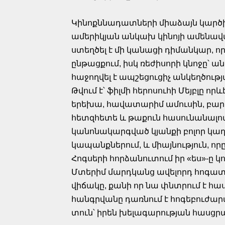
Կինոքննադատների միաձայն կարծիքո
ամերիկյան անկախ կինոյի ամենավա
ստեղծել է մի կանացի դիմանկար, որ
ընթացքում, իսկ ռեժիսորի կնոջը՝ 
հաջողվել է ապշեցուցիչ անկեղծութ
Թվում է՝ ֆիլմի հերոսուհի Մեյբլը 
երեխա, հավատարիմ ամուսին, բար
հետզհետե և թաքուն հասունանալով,
կանոնակարգված կյանքի բոլոր կաղա
կապանքներում, և միայնություն, ո
Հոգսերի հորձանուտում իր «ես»-ը կ
Մտերիմ մարդկանց ավելորդ հոգատ
վիճակը, քանի որ նա փնտրում է հաս
հանգրվանը դառնում է հոգեբուժար
տուն՝ իրեն խելագարության հասցրա