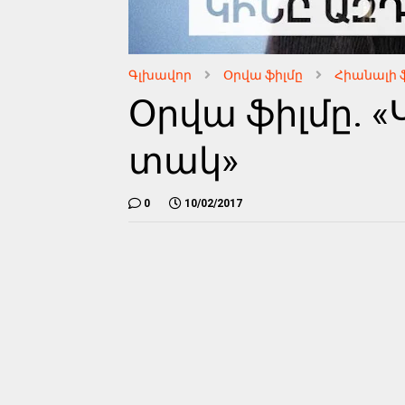
Գլխավոր
Օրվա ֆիլմը
Հիանալի ֆի
Օրվա ֆիլմը. 
տակ»
0
10/02/2017