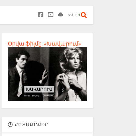
SEARCH
Օրվա ֆիլմը. «Խավարում»
ՀԵՏԱՔՐՔԻՐ