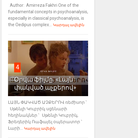
Author: Amirreza Fakhri One of the
fundamental concepts in psychoanalysis,
especially in classical psychoanalysis, is
the Oedipus complex...
Կարդալ ավելին
4
Օրվա ֆիլմը. «Լայն
փակված աչքերով»
ԼԱՅՆ ՓԱԿՎԱԾ ԱՉՔԵՐՈՎ ռեժիսոր ՝
Սթենլի Կուբրիկ սցենարի
հեղինակներ ՝ Սթենլի Կուբրիկ,
Ֆրեդերիկ Ռաֆայել օպերատոր ՝
Լարի...
Կարդալ ավելին