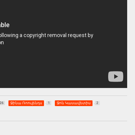
Ջինա Ռոուլենդս
Ջոն Կասավետիս
26
1
2