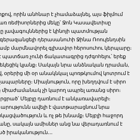
վ, որին անհնար է չհամաձայնել, այս ֆիլմում
ռ ռեժիսորներից մեկը՝ Ջոն Կասավետիսը
ը լավագույններից է կինոյի պատմության
անգերազանցելի դերասանուհի Ջինա Ռոուլենդսին
յամբ մարմնավորել գլխավոր հերոսուհու կերպարը։
որևէ պատճառ չունի ճակատագրից դժգոհելու՝ երեք
եկեցիկ կյանք։ Սակայն նրա անձնական դրաման,
 օրերից մի օր անակնկալ պոռթկումով կոտրում է
պարները։ Միայնություն, որը խեղդվում է սիրո
րը միաժամանակ չի կարող ապրել առանց սիրո։
որցրած՝ Մեյբլը դառնում է անկառավարելի։
արությունն ավելի է վատթարացնում նրա
կացվածություն և ոչ թե խնամք։ Մեյբլի հաջորդ
անը, սակայն ամիսներ անց նա վերադառնում է
ծ իրականություն․․․