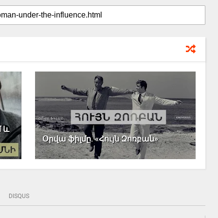
մ և
Օրվա ֆիլմը. «Հույն Զոռբան»
DISQUS