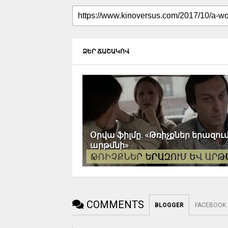
ՁԵՐ ՃԱՇԱԿՈՎ
Օրվա ֆիլմը. «Թռիչքներ երազու
արթմնի»
COMMENTS
BLOGGER
FACEBOOK