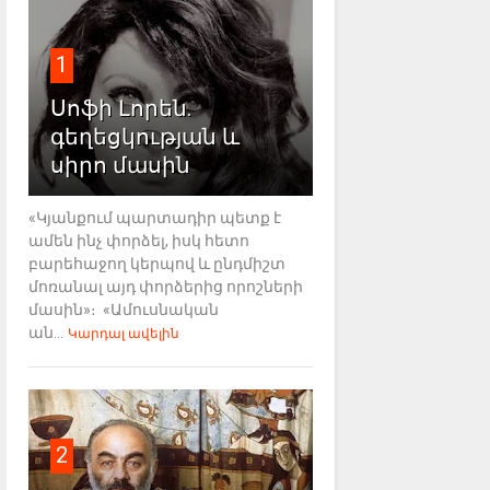
1
Սոֆի Լորեն.
գեղեցկության և
սիրո մասին
«Կյանքում պարտադիր պետք է
ամեն ինչ փորձել, իսկ հետո
բարեհաջող կերպով և ընդմիշտ
մոռանալ այդ փորձերից որոշների
մասին»։ «Ամուսնական
ան...
Կարդալ ավելին
2