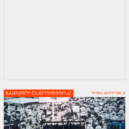
ԽՄԲԱԳՐԻ ԸՆՏՐՈՒԹՅՈՒՆԸ
ԴԻՏԵԼ ԱՄԲՈՂՋԸ