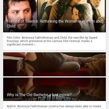
Frames of Silence: Rethinking the Woman in Woman and
Child
Film Critic: Amirreza FakhriWoman and Child, the new film by Saeed
Roustayi, which premiered at the Cannes Film Festival, marks a
significant moment i...
Why is The Old Bachelor a bad movie?
Author: Amirreza FakhriIranian cinema has always been able to create