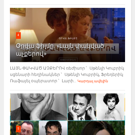
4
Օրվա ֆիլմը. «Լայն փակված
աչքերով»
ԼԱՅՆ ՓԱԿՎԱԾ ԱՉՔԵՐՈՎ ռեժիսոր ՝ Սթենլի Կուբրիկ
սցենարի հեղինակներ ՝ Սթենլի Կուբրիկ, Ֆրեդերիկ
Ռաֆայել օպերատոր ՝ Լարի...
Կարդալ ավելին
5