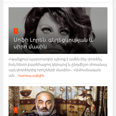
1
Սոֆի Լորեն. գեղեցկության և
սիրո մասին
«Կյանքում պարտադիր պետք է ամեն ինչ փորձել,
իսկ հետո բարեհաջող կերպով և ընդմիշտ մոռանալ
այդ փորձերից որոշների մասին»։ «Ամուսնական
ան...
Կարդալ ավելին
2