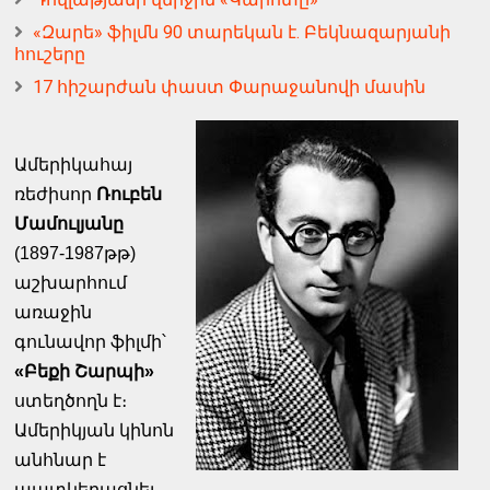
«Զարե» ֆիլմն 90 տարեկան է. Բեկնազարյանի
հուշերը
17 հիշարժան փաստ Փարաջանովի մասին
Ա
մերիկահայ
ռեժիսոր
Ռուբեն
Մամուլյանը
(1897-1987թթ)
աշխարհում
առաջին
գունավոր ֆիլմի՝
«Բեքի Շարպի»
ստեղծողն է։
Ամերիկյան կինոն
անհնար է
պատկերացնել