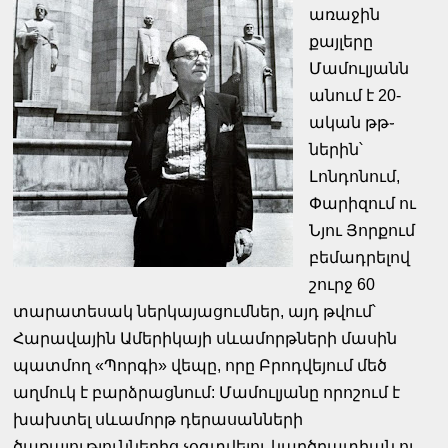
առաջին
քայլերը
Մամուլյանն
անում է 20-
ական թթ֊
ներին՝
Լոնդոնում,
Փարիզում ու
Նյու Յորքում
բեմադրելով
շուրջ 60
տարատեսակ ներկայացումներ, այդ թվում՝
Հարավային Ամերիկայի սևամորթների մասին
պատմող «Պորգի» վեպը, որը Բրոդվեյում մեծ
աղմուկ է բարձրացնում: Մամուլյանը որոշում է
խախտել սևամորթ դերասանների
ծառայություններից չօգտվելու կարծրատիպն ու