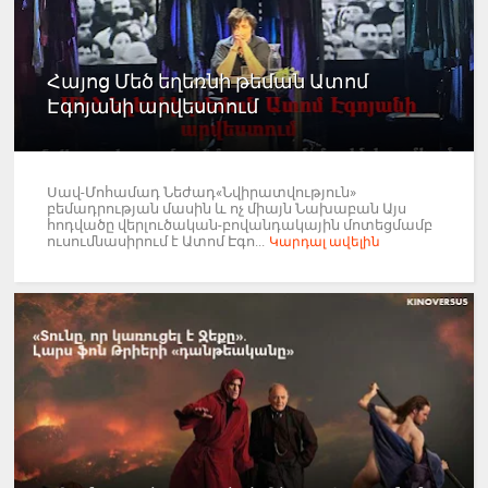
Հայոց Մեծ եղեռնի թեման Ատոմ
Էգոյանի արվեստում
Սավ-Մոհամադ Նեժադ«Նվիրատվություն»
բեմադրության մասին և ոչ միայն Նախաբան Այս
հոդվածը վերլուծական-բովանդակային մոտեցմամբ
ուսումնասիրում է Ատոմ Էգո...
Կարդալ ավելին