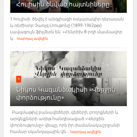
Հուլիսին ծնված հայտնիները
1 հուլիսի. ծնվել է անգլիացի օսկարակիր դերասան
և ռեժիսոր Չառլզ Լոութոնը (1899-1962թթ):
Լավագույն ֆիլմերն են` «Հենրիխ 8-րդի մասնավոր
կ...
Կարդալ ավելին
6
Նիկոս Կազանձակիսի «Վերջին
փորձությունը»
Բազմաթիվ բանավեճերի, վեճերի, բողոքների և
արգելքների առիթ հանդիսացած «Վերջին
փորձությունը» վեպը, որն իր ժամանակաշրջանի
համար սկանդալային վե...
Կարդալ ավելին