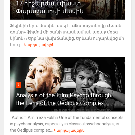
17 հիշարժան փաստ
Փարաջանովի մասին
Ֆելինին նրա մասին ասել է․ «Փարաջանովը «Նռան
գույնը» ֆիլմով մի քանի տասնամյակ առաջ մղեց
կինոն»։ Երբ նա վախճանվեց, Երևան ուղարկվեց մի
հուզ...
Կարդալ ավելին
3
Analysis of the Film Psycho through
the Lens of the Oedipus Complex
Author: Amirreza Fakhri One of the fundamental concepts
in psychoanalysis, especially in classical psychoanalysis, is
the Oedipus complex...
Կարդալ ավելին