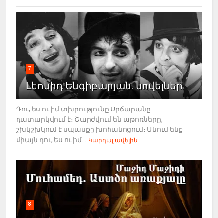
7
Լեոնիդ Ենգիբարյան. նովելներ
Դու, ես ու իմ տխրությունը Սրճարանը
դատարկվում է։ Շարժվում են աթոռները,
շխկշխկում է սպասքը խոհանոցում։ Մնում ենք
միայն դու, ես ու իմ...
Կարդալ ավելին
8