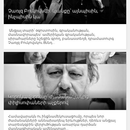
Չառլզ Բուկովսկի․ կյանքը՝ այնպիսին,
ինչպիսին կա
Անցյալ տարի՝ օգոստոսին, գրականության,
մասնավորապես՝ ամերիկյան գրականության,
սիրահարները նշեցին գրող, բանաստեղծ, դրամատուրգ
Չառլզ Բուկովսկու ծննդ...
Կորոնավիրուսը՝ ժամանակակից
փիլիսոփաների աչքերով
Համավարակն ու ինքնամեկուսացումը, որպես նոր
ժամանակների աննախադեպ երևույթներ, դեռևս անցյալ
տարեսկզբին վերլուծության առարկա դարձան
մասնագիտական ամենատար...