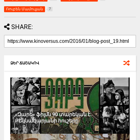
Ռուբեն Մամուլյան
7
SHARE:
ՁԵՐ ՃԱՇԱԿՈՎ
«Զարե» ֆիլմն 90 տարեկան է.
Բեկնազարյանի հուշերը