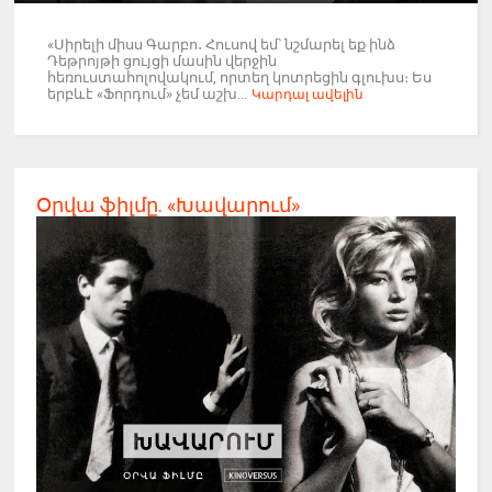
«Սիրելի միսս Գարբո․ Հուսով եմ՝ նշմարել եք ինձ
Դեթրոյթի ցույցի մասին վերջին
հեռուստահոլովակում, որտեղ կոտրեցին գլուխս։ Ես
երբևէ «Ֆորդում» չեմ աշխ...
Կարդալ ավելին
Օրվա ֆիլմը. «Խավարում»