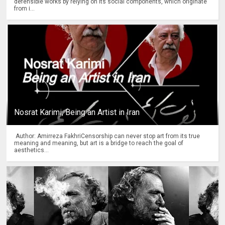
defensible works by relying on its social components, which originate
from i...
Nosrat Karimi, Being an Artist in Iran
Author: Amirreza FakhriCensorship can never stop art from its true
meaning and meaning, but art is a bridge to reach the goal of
aesthetics...