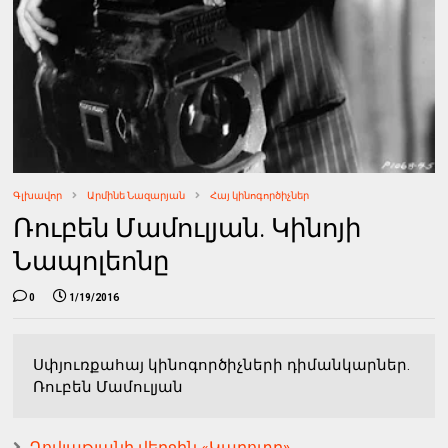
Գլխավոր
Արմինե Նազարյան
Հայ կինոգործիչներ
Ռուբեն Մամուլյան. Կինոյի
Նապոլեոնը
0
1/19/2016
Սփյուռքահայ կինոգործիչների դիմանկարներ.
Ռուբեն Մամուլյան
Դովլաթյանի վերջին «Կարոտը»