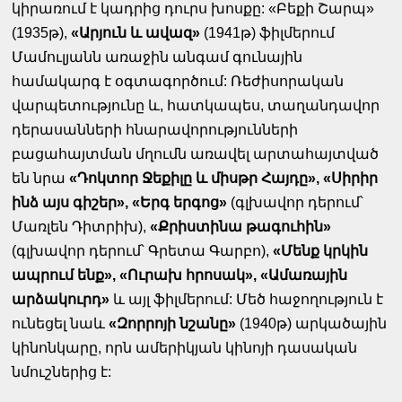
կիրառում է կադրից դուրս խոսքը: «Բեքի Շարպ»
(1935թ),
«Արյուն և ավազ»
(1941թ) ֆիլմերում
Մամուլյանն առաջին անգամ գունային
համակարգ է օգտագործում: Ռեժիսորական
վարպետությունը և, հատկապես, տաղանդավոր
դերասանների հնարավորությունների
բացահայտման մղումն առավել արտահայտված
են նրա
«Դոկտոր Ջեքիլը և միսթր Հայդը», «Սիրիր
ինձ այս գիշեր», «Երգ երգոց»
(գլխավոր դերում՝
Մառլեն Դիտրիխ),
«Քրիստինա թագուհին»
(գլխավոր դերում՝ Գրետա Գարբո),
«Մենք կրկին
ապրում ենք», «Ուրախ հրոսակ», «Ամառային
արձակուրդ»
և այլ ֆիլմերում: Մեծ հաջողություն է
ունեցել նաև
«Զորրոյի նշանը»
(1940թ) արկածային
կինոնկարը, որն ամերիկյան կինոյի դասական
նմուշներից է: