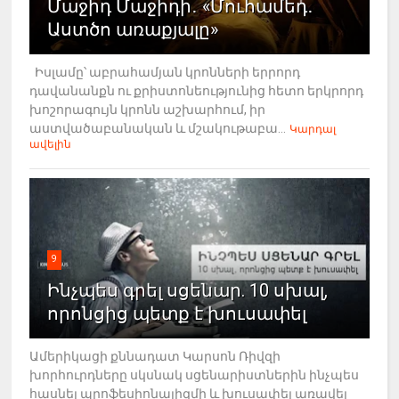
Մաջիդ Մաջիդի․ «Մուհամեդ․
Աստծո առաքյալը»
Իսլամը՝ աբրահամյան կրոնների երրորդ
դավանանքն ու քրիստոնեությունից հետո երկրորդ
խոշորագույն կրոնն աշխարհում, իր
աստվածաբանական և մշակութաբա...
Կարդալ
ավելին
9
Ինչպես գրել սցենար. 10 սխալ,
որոնցից պետք է խուսափել
Ամերիկացի քննադատ Կարսոն Ռիվզի
խորհուրդները սկսնակ սցենարիստներին ինչպես
հասնել պրոֆեսիոնալիզմի և խուսափել առավել