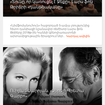
«Տունը, որ կառուցել է Ջեքը». Լարս ֆոն
Թրիերի «դանթեականը»
«Նիմֆոմանուհուն» հաջորդած 5-ամյա լռությունից
հետո դանիացի նշանավոր ռեժիսոր Լարս ֆոն
Թրիերը 2018թ-ին Կաննի կինոփառատոնի
արտամրցութային ծրագրում ներ...
Կարդալ ավելին
Ուիլյամ Սարոյան. «Սիրելի Գրետա
Գարբո»