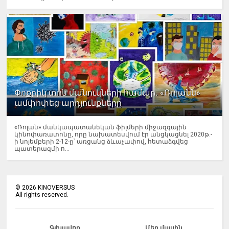
Փոքրիկ տոն մանուկների համար․ «Ռոլանն»
ամփոփեց արդյունքները
«Ռոլան» մանկապատանեկան ֆիլմերի միջազգային
կինոփառատոնը, որը նախատեսվում էր անցկացնել 2020թ.-
ի նոյեմբերի 2-12-ը՝ առցանց ձևաչափով, հետաձգվեց
պատերազմի ո...
©
2026
KINOVERSUS
All rights reserved.
Գլխավոր
Մեր մասին