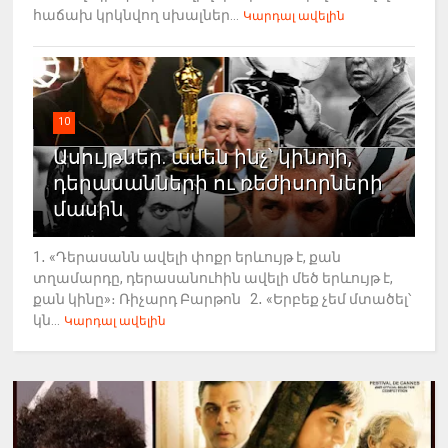
հաճախ կրկնվող սխալներ...
Կարդալ ավելին
10
Ասույթներ. ամեն ինչ՝ կինոյի,
դերասանների ու ռեժիսորների
մասին
1․ «Դերասանն ավելի փոքր երևույթ է, քան
տղամարդը, դերասանուհին ավելի մեծ երևույթ է,
քան կինը»։ Ռիչարդ Բարթոն 2․ «Երբեք չեմ մտածել՝
կն...
Կարդալ ավելին