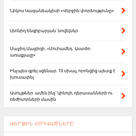
Նիկոս Կազանձակիսի «Վերջին փորձությունը»
Լեոնիդ Ենգիբարյան. նովելներ
Մաջիդ Մաջիդի․ «Մուհամեդ․ Աստծո
առաքյալը»
Ինչպես գրել սցենար. 10 սխալ, որոնցից պետք է
խուսափել
Ասույթներ. ամեն ինչ՝ կինոյի, դերասանների ու
ռեժիսորների մասին
ՎԵՐՋԻՆ ՀՈԴՎԱԾՆԵՐԸ