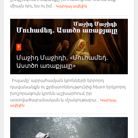
միայն դու, ես ու իմ...
Կարդալ ավելին
8
Մաջիդ Մաջիդի․ «Մուհամեդ․
Աստծո առաքյալը»
Իսլամը՝ աբրահամյան կրոնների երրորդ
դավանանքն ու քրիստոնեությունից հետո երկրորդ
խոշորագույն կրոնն աշխարհում, իր
աստվածաբանական և մշակութաբա...
Կարդալ
ավելին