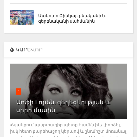
Մակոտո Շինկայ․ բնականի և
գերբնականի սահմանին
ԿԱՐԵՎՈՐ
1
Սոֆի Լորեն. գեղեցկության և
սիրո մասին
«Կյանքում պարտադիր պետք է ամեն ինչ փորձել,
իսկ հետո բարեհաջող կերպով և ընդմիշտ մոռանալ