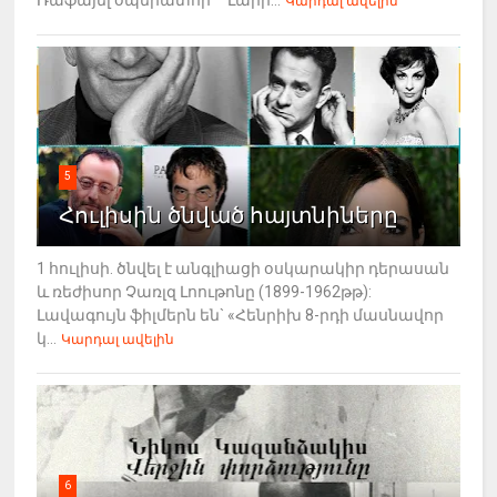
Կարդալ ավելին
5
Հուլիսին ծնված հայտնիները
1 հուլիսի. ծնվել է անգլիացի օսկարակիր դերասան
և ռեժիսոր Չառլզ Լոութոնը (1899-1962թթ):
Լավագույն ֆիլմերն են` «Հենրիխ 8-րդի մասնավոր
կ...
Կարդալ ավելին
6