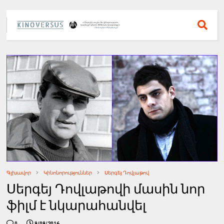
Գլխավոր
Կինոնորություններ
Սերգեյ Դովլաթով
Սերգեյ Դովլաթովի մասին նոր
ֆիլմ է նկարահանվել
0
9/09/2016