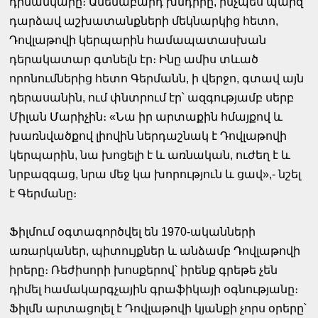
դիմանկարը։ Ամենաբարդ խնդիրը, ինչպես պարզ
դարձավ աշխատանքների մեկնարկից հետո,
Դովլաթովի կերպարին համապատասխան
դերակատար գտնելն էր։ Ինը ամիս տևած
որոնումներից հետո Գերմանն, ի վերջո, գտավ այն
դերասանին, ում փնտրում էր՝ ազգությամբ սերբ
Միլան Մարիչին։ «Նա իր արտաքին հմայքով և
խառնվածքով լիովին ներդաշնակ է Դովլաթովի
կերպարին, նա խոցելի է և առնական, ուժեղ է և
նրբազգաց, նրա մեջ կա խորություն և ցավ»,- նշել
է Գերմանը։
Ֆիլմում օգտագործվել են 1970-ականների
առարկաներ, պիտույքներ և անձամբ Դովլաթովի
իրերը։ Ռեժիսորի խոսքերով՝ իրենք գրեթե չեն
դիմել համակարգչային գրաֆիկայի օգնությանը։
Ֆիլմն արտացոլել է Դովլաթովի կյանքի չորս օրերը՝