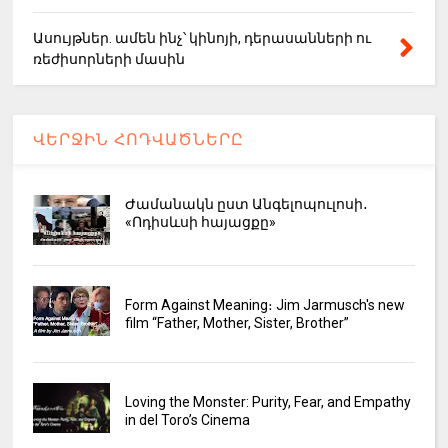
Ասույթներ. ամեն ինչ՝ կինոյի, դերասանների ու
ռեժիսորների մասին
ՎԵՐՋԻՆ ՀՈԴՎԱԾՆԵՐԸ
Ժամանակն ըստ Անգելոպուլոսի․
«Ոդիսևսի հայացքը»
Form Against Meaning։ Jim Jarmusch's new
film “Father, Mother, Sister, Brother”
Loving the Monster: Purity, Fear, and Empathy
in del Toro’s Cinema