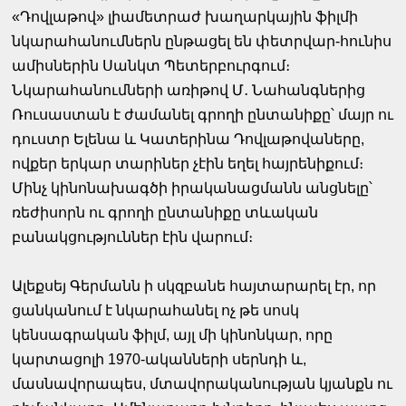
«Դովլաթով» լիամետրաժ խաղարկային ֆիլմի
նկարահանումներն ընթացել են փետրվար-հունիս
ամիսներին Սանկտ Պետերբուրգում։
Նկարահանումների առիթով Մ․ Նահանգներից
Ռուսաստան է ժամանել գրողի ընտանիքը՝ մայր ու
դուստր Ելենա և Կատերինա Դովլաթովաները,
ովքեր երկար տարիներ չէին եղել հայրենիքում։
Մինչ կինոնախագծի իրականացմանն անցնելը՝
ռեժիսորն ու գրողի ընտանիքը տևական
բանակցություններ էին վարում։
Ալեքսեյ Գերմանն ի սկզբանե հայտարարել էր, որ
ցանկանում է նկարահանել ոչ թե սոսկ
կենսագրական ֆիլմ, այլ մի կինոնկար, որը
կարտացոլի 1970-ականների սերնդի և,
մասնավորապես, մտավորականության կյանքն ու