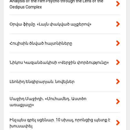
Analysis of the Film Psycho through the Lens of the
Oedipus Complex
Օրվա ֆիլմը. «Լայն փակված աչքերով»
Հուլիսին ծնված հայտնիները
Նիկոս Կազանձակիսի «Վերջին փորձությունը»
Լեոնիդ Ենգիբարյան. նովելներ
Մաջիդ Մաջիդի․ «Մուհամեդ․ Աստծո
առաքյալը»
Ինչպես գրել սցենար. 10 սխալ, որոնցից պետք է
խուսափել