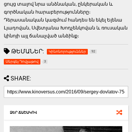
ցույց տալով նրա անձնական, ընկերական և
գործնական հարաբերությունները։
Դերասանական կազմում հանդես են եկել Ելենա
Լյադովան, Սվետլանա Խոդչենկովան և ռուսական
կինոյի այլ ճանաչված անձինք։
ԹԵՄԱՆԵՐ:
Կինոնորություններ
92
Սերգեյ Դովլաթով
3
SHARE:
ՁԵՐ ՃԱՇԱԿՈՎ