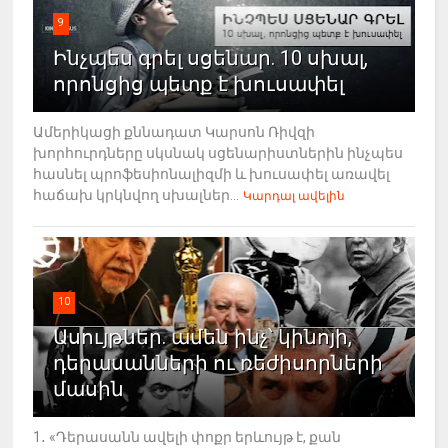
9
Ինչպես գրել սցենար. 10 սխալ,
որոնցից պետք է խուսափել
Ամերիկացի քննադատ Կարսոն Ռիվզի
խորհուրդները սկսնակ սցենարիստներին ինչպես
հասնել պրոֆեսիոնալիզմի և խուսափել առավել
հաճախ կրկնվող սխալներ...
Կարդալ ավելին
10
Ասույթներ. ամեն ինչ՝ կինոյի,
դերասանների ու ռեժիսորների
մասին
1․ «Դերասանն ավելի փոքր երևույթ է, քան