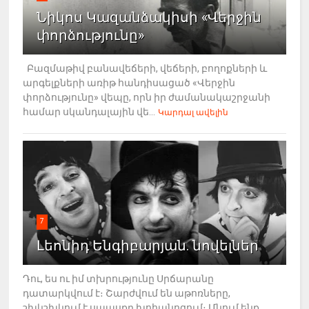
Նիկոս Կազանձակիսի «Վերջին
փորձությունը»
Բազմաթիվ բանավեճերի, վեճերի, բողոքների և
արգելքների առիթ հանդիսացած «Վերջին
փորձությունը» վեպը, որն իր ժամանակաշրջանի
համար սկանդալային վե...
Կարդալ ավելին
7
Լեոնիդ Ենգիբարյան. նովելներ
Դու, ես ու իմ տխրությունը Սրճարանը
դատարկվում է։ Շարժվում են աթոռները,
շխկշխկում է սպասքը խոհանոցում։ Մնում ենք