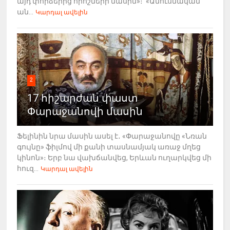
այդ փորձերից որոշների մասին»։ «Ամուսնական
ան...
Կարդալ ավելին
2
17 հիշարժան փաստ
Փարաջանովի մասին
Ֆելինին նրա մասին ասել է․ «Փարաջանովը «Նռան
գույնը» ֆիլմով մի քանի տասնամյակ առաջ մղեց
կինոն»։ Երբ նա վախճանվեց, Երևան ուղարկվեց մի
հուզ...
Կարդալ ավելին