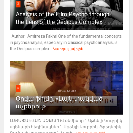
3
Analysis of the Film Psycho through
the Lens of the Oedipus Complex
Author: Amirreza Fakhri One of the fundamental concepts
in psychoanalysis, especially in classical psychoanalysis, is
the Oedipus complex...
Կարդալ ավելին
4
Օրվա ֆիլմը. «Լայն փակված
աչքերով»
ԼԱՅՆ ՓԱԿՎԱԾ ԱՉՔԵՐՈՎ ռեժիսոր ՝ Սթենլի Կուբրիկ
սցենարի հեղինակներ ՝ Սթենլի Կուբրիկ, Ֆրեդերիկ
Ռաֆայել օպերատոր ՝ Լարի...