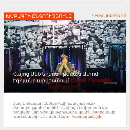
ԽՄԲԱԳՐԻ ԸՆՏՐՈՒԹՅՈՒՆԸ
ԴԻՏԵԼ ԱՄԲՈՂՋԸ
Հայոց Մեծ եղեռնի թեման Ատոմ
Էգոյանի արվեստում
Սավ-Մոհամադ Նեժադ«Նվիրատվություն»
բեմադրության մասին և ոչ միայն Նախաբան Այս
հոդվածը վերլուծական-բովանդակային մոտեցմամբ
ուսումնասիրում է Ատոմ Էգո...
Կարդալ ավելին