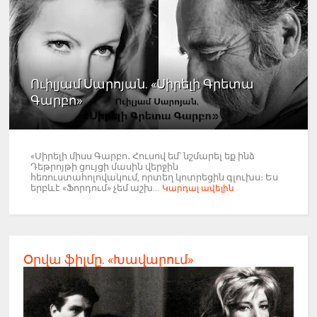
Ուիլյամ Սարոյան. «Սիրելի Գրետա
Գարբո»
«Սիրելի միսս Գարբո․ Հուսով եմ՝ նշմարել եք ինձ
Դեթրոյթի ցույցի մասին վերջին
հեռուստահոլովակում, որտեղ կոտրեցին գլուխս։ Ես
երբևէ «Ֆորդում» չեմ աշխ...
Կարդալ ավելին
Օրվա ֆիլմը. «Խավարում»