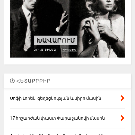
ՀԵՏԱՔՐՔԻՐ
Սոֆի Լորեն. գեղեցկության և սիրո մասին
17 հիշարժան փաստ Փարաջանովի մասին