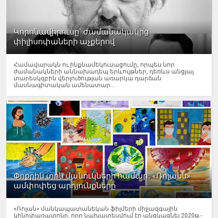
Կորոնավիրուսը՝ ժամանակակից
փիլիսոփաների աչքերով
Համավարակն ու ինքնամեկուսացումը, որպես նոր
ժամանակների աննախադեպ երևույթներ, դեռևս անցյալ
տարեսկզբին վերլուծության առարկա դարձան
մասնագիտական ամենատար...
Փոքրիկ տոն մանուկների համար․ «Ռոլանն»
ամփոփեց արդյունքները
«Ռոլան» մանկապատանեկան ֆիլմերի միջազգային
կինոփառատոնը, որը նախատեսվում էր անցկացնել 2020թ.-