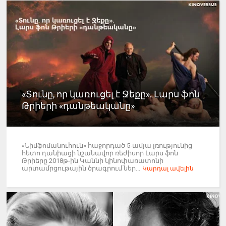
«Տունը, որ կառուցել է Ջեքը». Լարս ֆոն
Թրիերի «դանթեականը»
«Նիմֆոմանուհուն» հաջորդած 5-ամյա լռությունից
հետո դանիացի նշանավոր ռեժիսոր Լարս ֆոն
Թրիերը 2018թ-ին Կաննի կինոփառատոնի
արտամրցութային ծրագրում ներ...
Կարդալ ավելին