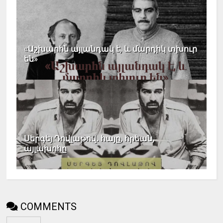
«Աշխարհն այլանդակ է, և մարդիկ տխուր
են»
Սերգեյ Դովլաթով․ հայը, հրեան,
այլախոհը
COMMENTS