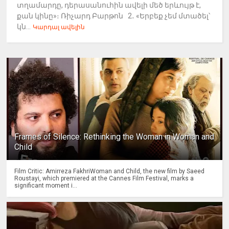
տղամարդը, դերասանուհին ավելի մեծ երևույթ է,
քան կինը»։ Ռիչարդ Բարթոն 2․ «Երբեք չեմ մտածել՝
կն...
Կարդալ ավելին
Frames of Silence: Rethinking the Woman in Woman and
Child
Film Critic: Amirreza FakhriWoman and Child, the new film by Saeed
Roustayi, which premiered at the Cannes Film Festival, marks a
significant moment i...