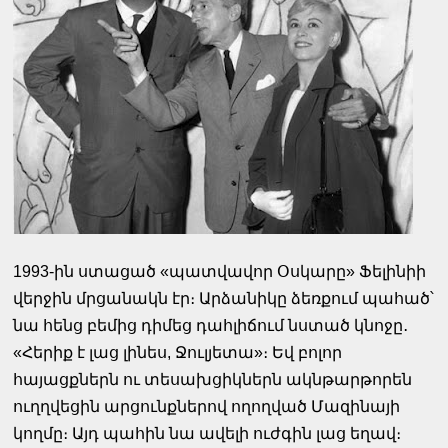
1993-ին ստացած «պատվավոր Օսկարը» Ֆելինիի
վերջին մրցանակն էր։ Արձանիկը ձեռքում պահած՝
նա հենց բեմից դիմեց դահլիճում նստած կնոջը․
«Հերիք է լաց լինես, Ջուլյետա»։ Եվ բոլոր
հայացքներն ու տեսախցիկներն ակնթարթորեն
ուղղվեցին արցունքներով ողողված Մազինայի
կողմը։ Այդ պահին նա ավելի ուժգին լաց եղավ։