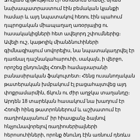
նախապատրաստում էին բեմական կյանքի
համար և այդ նպատակով հեռու էին պահում
դպրոցական միապաղաղ առօրյայից ու
հասակակիցների հետ ավելորդ շփումներից։
Ավելի ուշ, կաթոլիկ միանձնուհիների
գիմնազիայում սովորելիս, նա նպատակադրվել էր
դառնալ դաշնակահարուհի, սակայն, ի վերջո,
որոշեց ընդունվել Հռոմի համալսարանի
բանասիրական ֆակուլտետ։ Հենց ուսանողական
թատերական խմբակում էլ բացահայտվեց այդ
փոքրամարմին, ճկուն ու ժիր աղջկա տաղանդը։
Արդեն 18 տարեկան հասակում նա խաղում էր
Հռոմի հինգ թատրոններում և աշխատում էր
ռադիոկայանում՝ իր հիասքանչ ձայնով
հնչյունավորելով ռադիոսերիալների
հերոսուհիների, որոնք ծնունդ էին առնում դեռևս