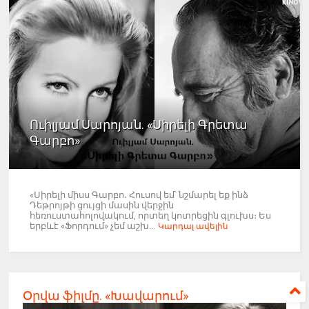
Ուիլյամ Սարոյան. «Սիրելի Գրետա
Գարբո»
«Սիրելի միսս Գարբո․ Հուսով եմ՝ նշմարել եք ինձ
Դեթրոյթի ցույցի մասին վերջին
հեռուստահոլովակում, որտեղ կոտրեցին գլուխս։ Ես
երբևէ «Ֆորդում» չեմ աշխ...
Կարդալ ավելին
Օրվա ֆիլմը. «Խավարում»