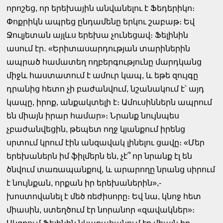
որոշեց, որ երեխային անվանելու է Ֆեդերիկո։
Փոքրիկն ապրեց ընդամենը երկու շաբաթ։ Եվ
Ջուլյետան այլևս երեխա չունեցավ։ Ֆելինին
ասում էր․ «Երիտասարդության տարիներին
ապրած համատեղ ողբերգությունը մարդկանց
միջև հաստատում է ամուր կապ, և եթե զույգը
դրանից հետո չի բաժանվում, նշանակում է՝ այդ
կապը, իրոք, անքակտելի է։ Ամուսիններն ապրում
են միայն իրար համար»։ Նրանք նույնպես
չբաժանվեցին, թեպետ ողջ կյանքում իրենց
սրտում կրում էին անզավակ լինելու ցավը։ «Մեր
երեխաներն իմ ֆիլմերն են, չէ՞ որ նրանք էլ են
ծնվում տառապանքով, և արարողը նրանց սիրում
է նույնքան, որքան իր երեխաներին»,-
խոստովանել է մեծ ռեժիսորը։ Եվ նա, կնոջ հետ
միասին, ստեղծում էր նորանոր «զավակներ»։