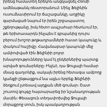
իրենց համատեղ երեկոն անցկացնել Հռոմի
ամենաթանկ ռեստորանում։ Մինչ Ֆելինին
ուսումնասիրում էր ճաշացանկը, աղջիկը
զարմացած նայում էր իրեն շրջապատող
շքեղությանը, իսկ հետո ապշահար հետևում էր,
թե երիտասարդն ինչպես է գրպանից դուրս
բերում խոշոր թղթադրամների հաստ կապուկը և
փակում հաշիվը։ Հավանաբար կապուկի մեջ
ամփոփված էին Ֆելինիի բոլոր
խնայողությունները կամ էլ ընկերներից պարտք
արված գումարները։ Ինչևէ, դա Ջուլյայի համար
մնաց գաղտնիք, սակայն իրենց հետագա ամբողջ
կյանքի ընթացքում նա այլևս երբեք Ֆելինիի
ձեռքում չտեսավ այդքան մեծ գումար։ Շատ
շուտով զույգը հայտարարեց իր նշանադրության
մասին։ Փեսացուն տեղափոխվեց Ջուլյայի
մորաքրոջ տուն, իսկ պսակադրության