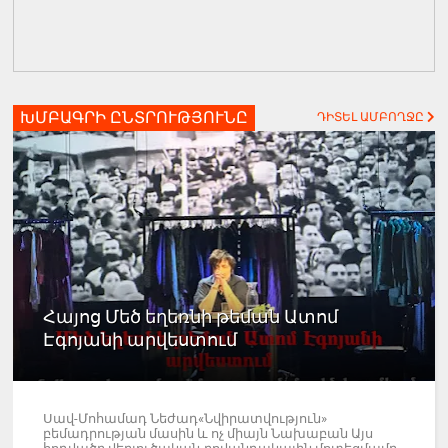
ԽՄԲԱԳՐԻ ԸՆՏՐՈՒԹՅՈՒՆԸ
ԴԻՏԵԼ ԱՄԲՈՂՋԸ
Հայոց Մեծ եղեռնի թեման Ատոմ
Էգոյանի արվեստում
Սավ-Մոհամադ Նեժադ«Նվիրատվություն»
բեմադրության մասին և ոչ միայն Նախաբան Այս