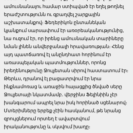
ամուսնանալու համար ստիպված էր եղել թողնել
երաժշտությունն ու զբաղվել շարքային
աշխատանքով։ Ֆեդերիկոն ընտանեկան
կյանքում սարսափում էր առօրեականությունից,
նա ուզում էր, որ իրենց ամուսնական տարիները
նման լինեն անվերջանալի հրավառության։ Հենց
այդ պատճառով էլ անընդհատ հորինում էր
առասպելական պատմություններ, որոնց
իրեղենությունը Ջուլյետան սիրով հաստատում էր։
Թերևս, դրանով էլ բացատրվում էր նրա
ինքնամոռաց և առաջին հայացքից ծնված սերը
Ջուլյետայի նկատմամբ․ վերջինս Ֆելինիին չէր
խանգարում ապրել նրա իսկ հորինած սցենարով։
Մտերիմները երբեք չէին հասկանում, թե նրանց
զրույցներում որտեղ է ավարտվում
իրականությունը և սկսվում խաղը։