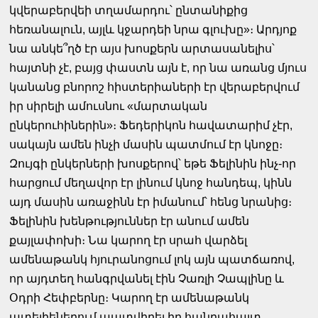
կվերաբերվեի տղամարդու՝ ընտանիքից
հեռանալուն, այլև կջարդեի նրա գլուխը»։ Արդյոք
նա անկե՞ղծ էր այս խոսքերն արտասանելիս՝
հայտնի չէ, բայց փաստն այն է, որ նա առանց մյուս
կանանց բնորոշ հիստերիաների էր վերաբերվում
իր սիրելի ամուսնու «մարտական
ընկերուհիներին»։ Ֆեդերիկոն հավատարիմ չէր,
սակայն ամեն ինչի մասին պատմում էր կնոջը։
Զույգի ընկերների խոսքերով՝ եթե Ֆելինին ինչ-որ
հարցում մեղավոր էր լինում կնոջ հանդեպ, կինն
այդ մասին առաջինն էր իմանում՝ հենց նրանից։
Ֆելինին խենթություններ էր անում ամեն
քայլափոխի։ Նա կարող էր սրահ վարձել
ամենաթանկ հյուրանոցում լոկ այն պատճառով,
որ այդտեղ հանգրվանել էին Չառլի Չապլինը և
Օդրի Հեփբերնը։ Կարող էր ամենաթանկ
ատելիեներում պատվիրել իր հանրահայտ