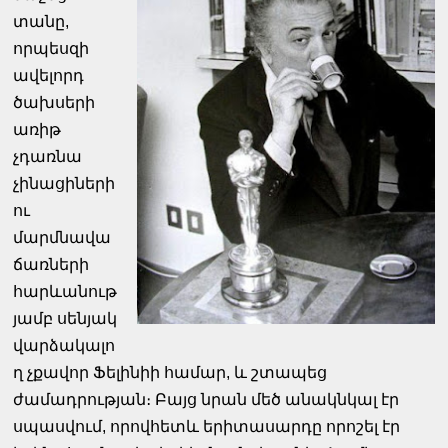
տանը,
որպեսզի
ավելորդ
ծախսերի
առիթ
չդառնա
չինացիների
ու
մարմնավա
ճառների
հարևանութ
յամբ սենյակ
վարձակալո
ղ չքավոր Ֆելինիի համար, և շտապեց
ժամադրության։ Բայց նրան մեծ անակնկալ էր
սպասվում, որովհետև երիտասարդը որոշել էր