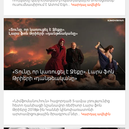
հոդվածը վերլուծական-բովանդակային մոտեցմամբ
ուսումնասիրում է Ատոմ Էգո...
Կարդալ ավելին
«Տունը, որ կառուցել է Ջեքը». Լարս ֆոն
Թրիերի «դանթեականը»
«Նիմֆոմանուհուն» հաջորդած 5-ամյա լռությունից
հետո դանիացի նշանավոր ռեժիսոր Լարս ֆոն
Թրիերը 2018թ-ին Կաննի կինոփառատոնի
արտամրցութային ծրագրում ներ...
Կարդալ ավելին