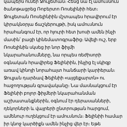
կապերն ուներ Ջուլյետան։ Հենց նա էլ ամուսնուն
ծանոթացրեց Ռոբերտո Ռոսելինիի հետ։
Ջուլյետան Ռոսելինիին մշտապես հրավիրում էր
կիրակնօրյա ճաշկերույթի, իսկ ամուսնուն
հրահանգում էր, որ հյուրի հետ խոսի ամեն ինչի
մասին՝ բացի կինեմատոգրաֆից։ Ավելի ուշ, երբ
Ռոսելինին սկսեց իր նոր ֆիլմի
նկարահանումները, նա որպես ռեժիսորի
օգնական հրավիրեց Ֆելինիին, ինչից էլ սկիզբ
առավ կինոյի նորահայտ հանճարի կարիերան։
Ջուլյան դարձավ Ֆելինիի «այցեքարտն» ու
հաջողության գրավականը։ Նա մասնակցում էր
Ֆելինիի բոլոր ֆիլմերի նկարահանման
աշխատանքներին, օգնում էր դերասանների,
դեկորների և վայրերի ընտրության հարցում,
ամենուր ուղեկցում էր ամուսնուն։ Ֆելինիի համար
իր կնոջ կարծիքն ամեն ինչից վեր էր։ Եթե