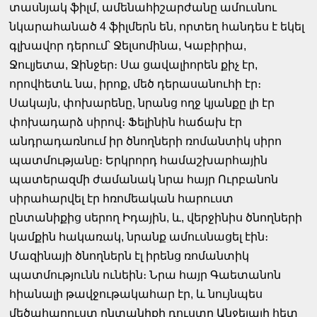
տասնյակ ֆիլմ, ամենահիշարժանը ամուսնու
նկարահանած 4 ֆիլմերն են, որտեղ հանդես է եկել
գլխավոր դերում՝ Ջելսոմինա, Կաբիրիա,
Ջուլյետա, Ջինջեր։ Սա ցավալիորեն քիչ էր,
որովհետև նա, իրոք, մեծ դերասանուհի էր։
Սակայն, փոխարենը, նրանց ողջ կյանքը լի էր
փոխադարձ սիրով։ Ֆելինին հաճախ էր
անդրադառնում իր ծնողների ռոմանտիկ սիրո
պատմությանը։ Երկրորդ համաշխարհային
պատերազմի ժամանակ նրա հայր Ուրբանոն
սիրահարվել էր հռոմեական հարուստ
ընտանիքից սերող Իդային, և, վերջինիս ծնողների
կամքին հակառակ, նրանք ամուսնացել էին։
Մազինայի ծնողներն էլ իրենց ռոմանտիկ
պատմությունն ունեին։ Նրա հայր Գաետանոն
հիանալի թավջութակահար էր, և նույնպես
մեծահարուստ ընտանիքի դուստր Անջելայի հետ