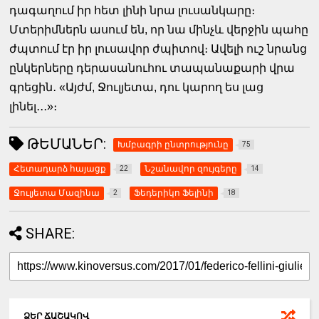
դագաղում իր հետ լինի նրա լուսանկարը։
Մտերիմներն ասում են, որ նա մինչև վերջին պահը
ժպտում էր իր լուսավոր ժպիտով։ Ավելի ուշ նրանց
ընկերները դերասանուհու տապանաքարի վրա
գրեցին․ «Այժմ, Ջուլյետա, դու կարող ես լաց
լինել․․․»։
ԹԵՄԱՆԵՐ:
Խմբագրի ընտրությունը
75
Հետադարձ հայացք
Նշանավոր զույգերը
22
14
Ջուլյետա Մազինա
Ֆեդերիկո Ֆելինի
2
18
SHARE:
ՁԵՐ ՃԱՇԱԿՈՎ