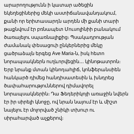
արարողությունն ի կատար ածեցին
եկեղեցիներից մեկի աստիճանավանդակում,
քանի որ երիտասարդն արդեն մի քանի տարի
թաքնվում էր բռնապետ Մուսոլինիի բանակում
ծառայելու սպառնալիքից։ Պսակադրության
ժամանակ փեսացուի ընկերներից մեկը
ցածրաձայն երգեց Ave Maria-ն, իսկ հետո
նորապսակներն ուղևորվեցին․․․ կինոթատրոն։
Երբ նրանք մտան կինոդահլիճ, կոնֆերանսիեն
հանկարծ դիմեց հանդիսատեսին և խնդրեց
ծափահարություններով դիմավորել
նորապսակներին։ Դա Ֆեդերիկոյի առաջին նվերն
էր իր սիրելի կնոջը, ով նրան նայում էր և միշտ
նայելու էր մոլորված շնիկի տխուր ու
սիրահարված աչքերով։