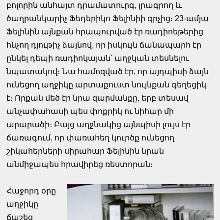
բոլորին անհայտ դրամատուրգ, լրագրող և
ծաղրանկարիչ Ֆեդերիկո Ֆելինիի գրչից։ 23-ամյա
Ֆելինին այնքան հրապուրված էր ռադիոեթերից
հնչող դյութիչ ձայնով, որ իսկույն ճանապարհ էր
ընկել դեպի ռադիոկայան՝ աղջկան տեսնելու
նպատակով։ Նա համոզված էր, որ այդպիսի ձայն
ունեցող աղջիկը արտաքուստ նույնքան գեղեցիկ
է։ Որքան մեծ էր նրա զարմանքը, երբ տեսավ
անչափահասի պես փոքրիկ ու նիհար մի
արարածի։ Բայց աղջնակից այնպիսի լույս էր
ճառագում, որ փառահեղ կուրծք ունեցող
շիկահերների սիրահար Ֆելինին նրան
անմիջապես հրավիրեց ռեստորան։
Հաջորդ օրը
աղջիկը
ճաշեց