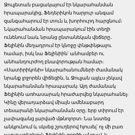
Ջուլյետան բացակայում էր նկարահանման
հրապարակից, Ֆեդերիկոն հարյուր անգամ
զանգահարում էր տուն և խորհուրդ հարցնում։
Նկարահանման հրապարակում էին տեղի
ունենում նաև նրանց ընտանեկան վեճերը․
Ֆելինին մեղադրում էր կնոջը փնթփնթալու
համար, իսկ նա Ֆելինիին՝ անհամբեր ու
անհանդուրժող բնավորության համար։
«Սատիրիկոնի» նկարահանումների ժամանակ
նրանք լրջորեն վիճեցին, և Ջուլյան այլևս չեկավ
նկարահանման հրապարակ։ Այդ ժամանակ
Ֆելինին առհասարակ հրաժարվեց նկարահանել։
Կինը վերադարձավ միայն ամենաբարդ
տեսարանի նկարահանման օրը, երբ տիրում էր
չափազանց լարված մթնոլորտ։ Նա նստեց
անկյունում և սկսեց շյուղերով հյուսել՝ ոչ մի բառ
չարտաբերելով։ Ֆելինին գործի անցավ, և