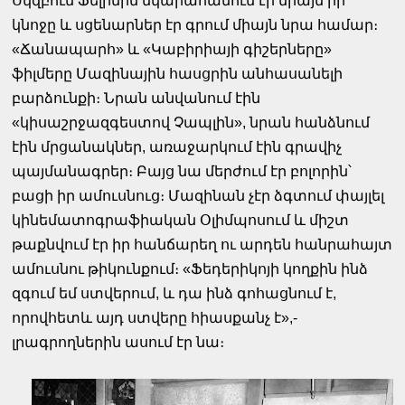
Սկզբում Ֆելինին նկարահանում էր միայն իր
կնոջը և սցենարներ էր գրում միայն նրա համար։
«Ճանապարհ» և «Կաբիրիայի գիշերները»
ֆիլմերը Մազինային հասցրին անհասանելի
բարձունքի։ Նրան անվանում էին
«կիսաշրջազգեստով Չապլին», նրան հանձնում
էին մրցանակներ, առաջարկում էին գրավիչ
պայմանագրեր։ Բայց նա մերժում էր բոլորին՝
բացի իր ամուսնուց։ Մազինան չէր ձգտում փայլել
կինեմատոգրաֆիական Օլիմպոսում և միշտ
թաքնվում էր իր հանճարեղ ու արդեն հանրահայտ
ամուսնու թիկունքում։ «Ֆեդերիկոյի կողքին ինձ
զգում եմ ստվերում, և դա ինձ գոհացնում է,
որովհետև այդ ստվերը հիասքանչ է»,-
լրագրողներին ասում էր նա։