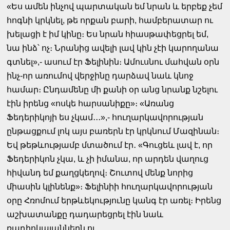
«Ես ամեն ինչով պարտական եմ նրան և երբեք չեմ
հոգնի կրկնել, թե որքան բարի, համբերատար ու
խելացի է իմ կինը։ Ես նրան հիասթափեցրել եմ,
նա ինձ՝ ոչ։ Նրանից ավելի լավ կին չէի կարողանա
գտնել»,- ասում էր Ֆելինին։ Ամուսնու մահվան օրն
ինչ-որ առումով վերջինը դարձավ նաև կնոջ
համար։ Ընդամենը մի քանի օր անց նրանք նշելու
էին իրենց «ոսկե հարսանիքը»։ «Առանց
Ֆեդերիկոյի ես չկամ․․․»,- հուղարկավորության
ընթացքում լոկ այս բառերն էր կրկնում Մազինան։
Եվ թեթևությամբ մտածում էր․ «Գուցեև լավ է, որ
Ֆեդերիկոն չկա, և չի իմանա, որ արդեն վաղուց
հիվանդ եմ քաղցկեղով։ Շուտով մենք նորից
միասին կլինենք»։ Ֆելինիի հուղարկավորության
օրը Հռոմում երթևեկությունը կանգ էր առել։ Իրենց
աշխատանքը դադարեցրել էին նաև
ռադիոկայաններն ու