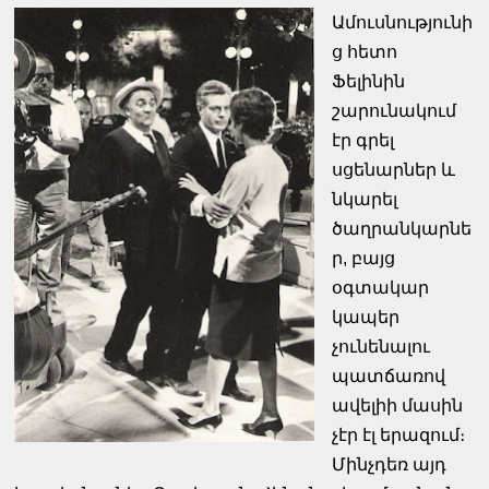
Ամուսնությունի
ց հետո
Ֆելինին
շարունակում
էր գրել
սցենարներ և
նկարել
ծաղրանկարնե
ր, բայց
օգտակար
կապեր
չունենալու
պատճառով
ավելիի մասին
չէր էլ երազում։
Մինչդեռ այդ