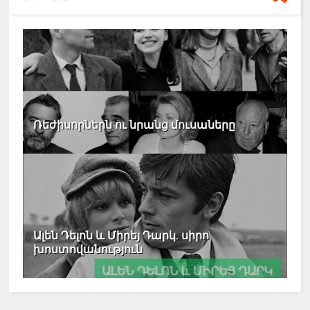
Ռեժիսորներն ու նրանց մուսաները
Ալեն Դելոն և Միրեյ Դարկ. սիրո
խոստովանություն