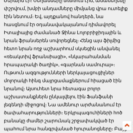
Ժերարն էր։ Սեղանները ճռճռում էին, ամանեղենը՝
փշրվում, խմբի անդամները միմյանց վրա ուտելիք
էին նետում։ Եվ, այդքանով հանդերձ, նա
հասցնում էր օդանավակայանում դիմավորել
Իտալիայից ժամանած Ջինա Լոլոբրիջիդային և
նրան ֆրանսերեն սովորեցնել։ Հենց
այս ֆիլմից
հետո նրան ողջ աշխարհում սկսեցին անվանել
«ռեակտիվ ֆրանսիացի», «նկարահանման
հրապարակի ծաղիկ», «գարնան սամուրայ»։
Ութսուն ազգությունների ներկայացուցիչներ
մոլորակի հինգ մայրցամաքներում հիացած էին
նրանով։ Այսուհետ նրա հետագա բոլոր
աշխատանքներն ընկալվելու էին Ֆանֆանի
լեգենդի միջոցով։ Նա ամենուր արժանանում էր
ծափահարությունների։ Երկրպագուհիների հոծ
բանակը ժամեր շարունակ շրջափակված էր
պահում նրա հանգրվանած հյուրանոցները։ Բայց