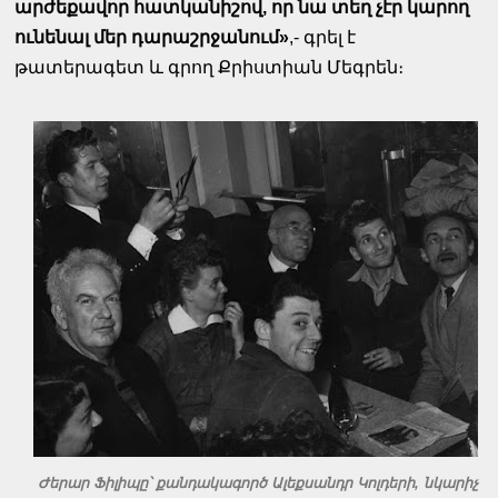
արժեքավոր հատկանիշով, որ նա տեղ չէր կարող
ունենալ մեր դարաշրջանում»
,- գրել է
թատերագետ և գրող Քրիստիան Մեգրեն։
Ժերար Ֆիլիպը՝ քանդակագործ Ալեքսանդր Կոլդերի, նկարիչ