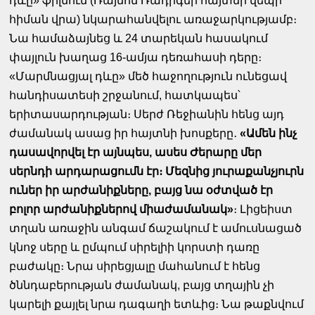
դևը» ֆիլմում (Ռայմոն Ռադիգեի հայտնի վեպի
հիման վրա) նկարահանվելու առաջարկությամբ։
Նա համաձայնեց և 24 տարեկան հասակում
փայլուն խաղաց 16-ամյա դեռահասի դերը։
«Մարմնացյալ դևը» մեծ հաջողություն ունեցավ
հանդիսատեսի շրջանում, հատկապես՝
երիտասարդության։ Սերժ Ռեջիանին հենց այդ
ժամանակ ասաց իր հայտնի խոսքերը․
«Ամեն ինչ
դասավորվել էր այնպես, ասես Ժերարը մեր
սերնդի արդարացումն էր։ Մեզնից յուրաքանչյուրն
ուներ իր արժանիքները, բայց նա օժտված էր
բոլոր արժանիքներով միաժամանակ»
։ Լիցեիստ
տղան առաջին անգամ ճաշակում է ամուսնացած
կնոջ սերը և ըմպում սիրելիի կորստի դառը
բաժակը։ Նրա սիրեցյալը մահանում է հենց
ծննդաբերության ժամանակ, բայց տղային չի
կարելի քայլել նրա դագաղի ետևից։ Նա թաքնվում