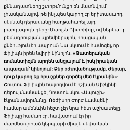
քննադատները շփոթմունքի են մատնվում՝
չհասկանալով, թե ինչպես կարող էր երիտասարդ
սկսնակ դերասանը հաղթահարել այդ
բարդագույն դերը։ Մառլեն Դիտրիխը, ով ներկա էր
բեմադրության պրեմիերային, հիացական
ցնծություն էր ապրում։ Նա սկսում է համոզել, որ
Ֆիլիպն իրեն նվիրի կինոյին․
«Թատերական
ռոմանտիզմն արդեն անցյալում է, իսկ իրական
ապագան՝ կինոյում։ Ձեր օժտվածությամբ, Ժերար,
դուք կարող եք հրաշքներ գործել մեծ էկրանին»
։
Շուտով Ֆիլիպին հաջողվում է իշխան Միշկինի
դերով մասնակցել Դոստոևսկու «Ապուշի»
էկրանավորմանը։ Ռեժիսոր Ժորժ Լամպենի
համար ամենևին հեշտ չէր նրա հետ աշխատելը․
Ֆիլիպը համառ էր, հավատում էր իր
մարմնավորած կերպարի միայն սեփական