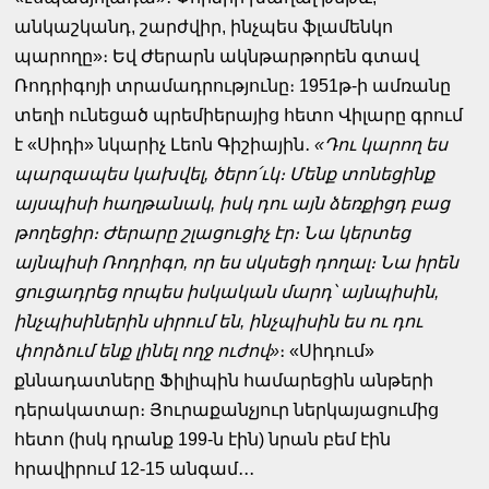
անկաշկանդ, շարժվիր, ինչպես ֆլամենկո
պարողը»։ Եվ Ժերարն ակնթարթորեն գտավ
Ռոդրիգոյի տրամադրությունը։ 1951թ-ի ամռանը
տեղի ունեցած պրեմիերայից հետո Վիլարը գրում
է «Սիդի» նկարիչ Լեոն Գիշիային․
«Դու կարող ես
պարզապես կախվել, ծերո՛ւկ։ Մենք տոնեցինք
այսպիսի հաղթանակ, իսկ դու այն ձեռքիցդ բաց
թողեցիր։ Ժերարը շլացուցիչ էր։ Նա կերտեց
այնպիսի Ռոդրիգո, որ ես սկսեցի դողալ։ Նա իրեն
ցուցադրեց որպես իսկական մարդ՝ այնպիսին,
ինչպիսիներին սիրում են, ինչպիսին ես ու դու
փորձում ենք լինել ողջ ուժով»
։ «Սիդում»
քննադատները Ֆիլիպին համարեցին անթերի
դերակատար։ Յուրաքանչյուր ներկայացումից
հետո (իսկ դրանք 199-ն էին) նրան բեմ էին
հրավիրում 12-15 անգամ․․․