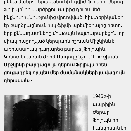
ընկալմանը։ Դերասանուհի Էդվիժ Ֆյոյերը, Ժերար
Ֆիլիպի՝ իր կարծիքով չափից դուրս մեծ
ինքնուրույնությունից վրդովված, հիստերիկաներ
էր բարձրացնում, իսկ ֆիլմի պրեմիերայից հետո,
երբ քննադատները միաձայն հայտարարեցին, որ
միակ հաջողված կերպարն իշխան Միշկինն է,
առհասարակ դադարեց բարևել Ֆիլիպին։
Կինոտեսաբան Ժորժ Սադուլը նշում է․
«Իշխան
Միշկինի բարդագույն դերում Ֆիլիպն իրեն
ցուցադրեց որպես մեր ժամանակների լավագույն
դերասան»
։
1946թ-ի
ապրիլին
Ժերար
Ֆիլիպն իր
հանգիստն էր