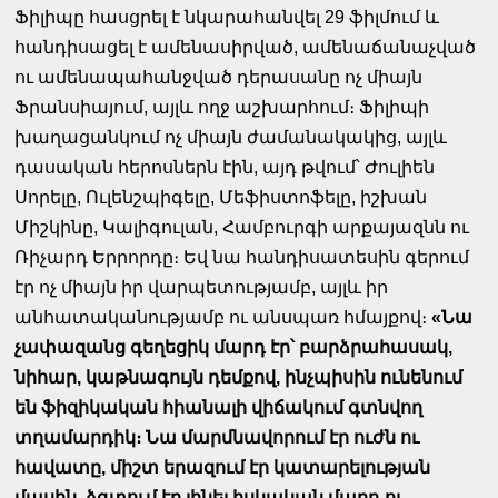
Ֆիլիպը հասցրել է նկարահանվել 29 ֆիլմում և
հանդիսացել է ամենասիրված, ամենաճանաչված
ու ամենապահանջված դերասանը ոչ միայն
Ֆրանսիայում, այլև ողջ աշխարհում։ Ֆիլիպի
խաղացանկում ոչ միայն ժամանակակից, այլև
դասական հերոսներն էին, այդ թվում՝ Ժուլիեն
Սորելը, Ուլենշպիգելը, Մեֆիստոֆելը, իշխան
Միշկինը, Կալիգուլան, Համբուրգի արքայազնն ու
Ռիչարդ Երրորդը։ Եվ նա հանդիսատեսին գերում
էր ոչ միայն իր վարպետությամբ, այլև իր
անհատականությամբ ու անսպառ հմայքով։
«Նա
չափազանց գեղեցիկ մարդ էր՝ բարձրահասակ,
նիհար, կաթնագույն դեմքով, ինչպիսին ունենում
են ֆիզիկական հիանալի վիճակում գտնվող
տղամարդիկ։ Նա մարմնավորում էր ուժն ու
հավատը, միշտ երազում էր կատարելության
մասին, ձգտում էր լինել իսկական մարդ ու