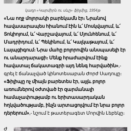
կադր «Կարմիրն ու սևը» ֆիլմից, 1954թ
«Նա ողջ մոլորակի բարեկամն էր։ Նրանով
հավասարապես հիանում էին և՛ Մոսկվայում, և՛
Տոկիոյում, և՛ Վարշավայում, և՛ Մյունհենում, և՛
Մադրիդում, և՛ Պեկինում, և՛ Կալկաթայում, և՛
Լայպցիգում։ Նրա մահը բոլորովին անսպասելի էր
ու անարդարացի։ Մենք հրաժարվում էինք
հավատալ ճակատագրի այդ նենգ հարվածին»
,-
գրել է ճանաչված կինոտեսաբան Ժորժ Սադուլը։
«Ֆիլիպը ոչ միայն բարետես էր, այլև բոլոր
առումներով օժտված էր զարմանալի
համաչափությամբ ու երիտասարդական
հղկվածությամբ, ինչն արտացոլվում էր նրա բոլոր
դերերում»
,- նշում է թատերագետ Մորվին Լեբեկը։
Ժ