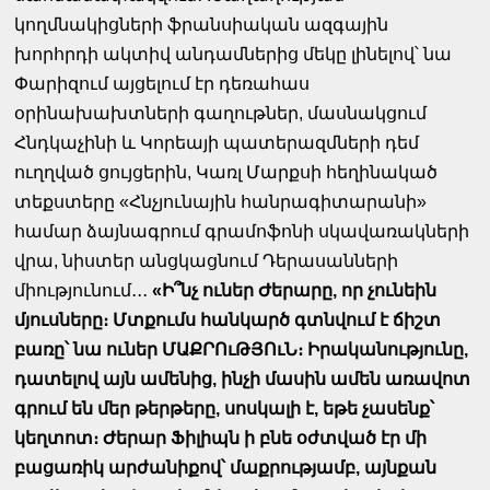
կողմնակիցների ֆրանսիական ազգային
խորհրդի ակտիվ անդամներից մեկը լինելով՝ նա
Փարիզում այցելում էր դեռահաս
օրինախախտների գաղութներ, մասնակցում
Հնդկաչինի և Կորեայի պատերազմների դեմ
ուղղված ցույցերին, Կառլ Մարքսի հեղինակած
տեքստերը «Հնչյունային հանրագիտարանի»
համար ձայնագրում գրամոֆոնի սկավառակների
վրա, նիստեր անցկացնում Դերասանների
միությունում․․․
«Ի՞նչ ուներ Ժերարը, որ չունեին
մյուսները։ Մտքումս հանկարծ գտնվում է ճիշտ
բառը՝ նա ուներ ՄԱՔՐՈւԹՅՈւՆ։ Իրականությունը,
դատելով այն ամենից, ինչի մասին ամեն առավոտ
գրում են մեր թերթերը, սոսկալի է, եթե չասենք՝
կեղտոտ։ Ժերար Ֆիլիպն ի բնե օժտված էր մի
բացառիկ արժանիքով՝ մաքրությամբ, այնքան