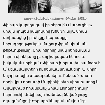
կադր «Ֆանֆան-Կակաչը» ֆիլմից, 1952թ
Ֆիլիպը կարողացավ իր հերոսին մատուցել ոչ
միայն որպես իմպուլսիվ խենթի, այլև նրան
փոխանցեց իր խելքը, հեգնանքը,
նրբագեղությունը և մաքուր ֆրանսիական
թեթևությունը։ Նրա հերոսը սոսկ հերթական
հերոս-սիրեկանը չէ, այլ իսկական հերոս և
իսկական սիրեկան։ Ֆիլիպը խորապես համոզիչ է
և՛ մենամարտերի ու հետապնդումների, և՛ սիրո
կոլորիտային տեսարաններում՝ սկսած խոտի
դեզի վրա դեռատի Մարիոնի հետ սիրախաղից և
ավարտած հիասքանչ Ջինա Լոլոբրիջիդայի
հերոսուհի Ադելինայի հանդեպ ծնված լուրջ
զգացմունքով։ Ժերարը նկարահանվում էր