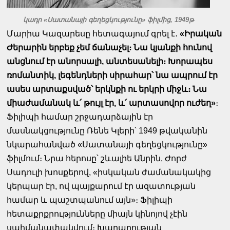
կադր «Սատանայի գեղեցկությունը» ֆիլմից, 1949թ
Մարիա Կազարեսը հետագայում գրել է․
«Իրական
Ժերարին երբեք չեմ ճանաչել։ Նա կյանքի հունով
անցնում էր անորսալի, անտեսանելի։ Խորապես
ռոմանտիկ, լեգենդների սիրահար՝ նա ապրում էր
ասես արտաքսված՝ երկնքի ու երկրի միջև։ Նա
միաժամանակ և՛ թույլ էր, և՛ արտասովոր ուժեղ»
։
Ֆիլիպի համար շրջադարձային էր
մասնակցությունը Ռենե Կլերի՝ 1949 թվականին
նկարահանված «Սատանայի գեղեցկությունը»
ֆիլմում։ Նրա հերոսը՝ շևալիե Անրին, Ժորժ
Սադուլի խոսքերով, «իսկական ժամանակակից
կերպար էր, ով պայքարում էր ազատության
համար և պաշտպանում այն»։ Ֆիլիպի
հետաքրքրությունները միայն կինոյով չէին
սահմանափակվում։ Խաղաղության