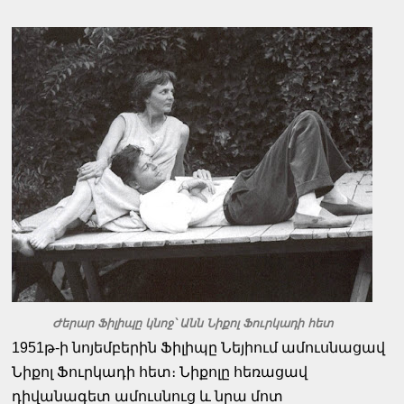
Ժերար Ֆիլիպը կնոջ՝ Անն Նիքոլ Ֆուրկադի հետ
1951թ-ի նոյեմբերին Ֆիլիպը Նեյիում ամուսնացավ
Նիքոլ Ֆուրկադի հետ։ Նիքոլը հեռացավ
դիվանագետ ամուսնուց և նրա մոտ