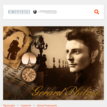
Գլխավոր
Կարևոր
Անուշ Բաբայան