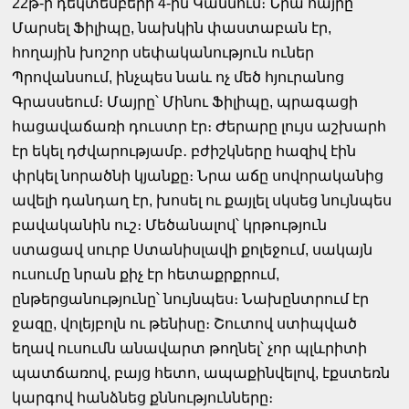
22թ-ի դեկտեմբերի 4-ին Կաննում։ Նրա հայրը՝
Մարսել Ֆիլիպը, նախկին փաստաբան էր,
հողային խոշոր սեփականություն ուներ
Պրովանսում, ինչպես նաև ոչ մեծ հյուրանոց
Գրասսեում։ Մայրը՝ Մինու Ֆիլիպը, պրագացի
հացավաճառի դուստր էր։ Ժերարը լույս աշխարհ
էր եկել դժվարությամբ․ բժիշկները հազիվ էին
փրկել նորածնի կյանքը։ Նրա աճը սովորականից
ավելի դանդաղ էր, խոսել ու քայլել սկսեց նույնպես
բավականին ուշ։ Մեծանալով՝ կրթություն
ստացավ սուրբ Ստանիսլավի քոլեջում, սակայն
ուսումը նրան քիչ էր հետաքրքրում,
ընթերցանությունը՝ նույնպես։ Նախընտրում էր
ջազը, վոլեյբոլն ու թենիսը։ Շուտով ստիպված
եղավ ուսումն անավարտ թողնել՝ չոր պլևրիտի
պատճառով, բայց հետո, ապաքինվելով, էքստեռն
կարգով հանձնեց քննությունները։