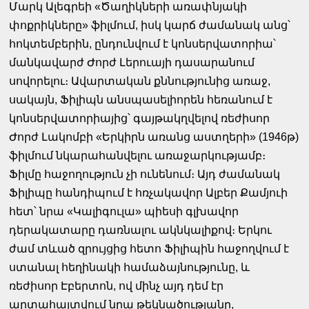
Մարկ Ալեգրեի «Ծաղիկների առափնյակի
փոքրիկները» ֆիլմում, իսկ կարճ ժամանակ անց՝
հոկտեմբերին, ընդունվում է կոնսերվատորիա՝
մանկավարժ Ժորժ Լերուայի դասարանում
սովորելու։ Ավարտական քննությունից առաջ,
սակայն, Ֆիլիպն անսպասելիորեն հեռանում է
կոնսերվատորիայից՝ գայթակղվելով ռեժիսոր
Ժորժ Լակոմբի «Երկիրն առանց աստղերի» (1946թ)
ֆիլմում նկարահանվելու առաջարկությամբ։
Ֆիլմը հաջողություն չի ունենում։ Այդ ժամանակ
Ֆիլիպը հանդիպում է հռչակավոր Ալբեր Քամյուի
հետ՝ նրա «Կալիգուլա» պիեսի գլխավոր
դերակատարը դառնալու ակնկալիքով։ Երկու
ժամ տևած զրույցից հետո Ֆիլիպին հաջողվում է
ստանալ հեղինակի համաձայնությունը, և
ռեժիսոր Էբերտոն, ով մինչ այդ դեմ էր
արտահայտվում նրա թեկնածությանը,