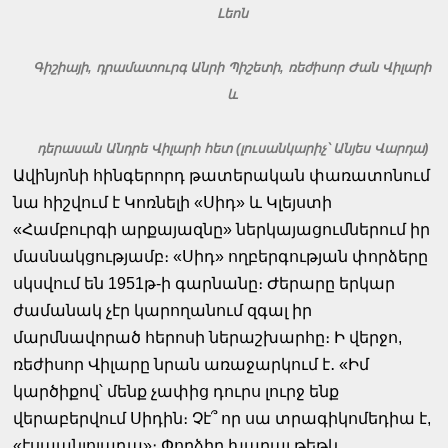
Լեոն
Գիշիայի, դրամատուրգ Անրի Պիշետի, ռեժիսոր Ժան Վիլարի
և
դերասան Անդրե Վիլարի հետ (լուսանկարիչ՝ Անյես Վարդա)
Ավինյոնի հինգերորդ թատերական փառատոնում
նա հիշվում է Կոռնելի «Սիդ» և Կլեյստի
«Համբուրգի արքայազնը» ներկայացումներում իր
մասնակցությամբ։ «Սիդ» ողբերգության փորձերը
սկսվում են 1951թ-ի գարնանը։ Ժերարը երկար
ժամանակ չէր կարողանում զգալ իր
մարմնավորած հերոսի ներաշխարհը։ Ի վերջո,
ռեժիսոր Վիլարը նրան առաջարկում է․ «Իմ
կարծիքով՝ մենք չափից դուրս լուրջ ենք
վերաբերվում Սիդին։ Չէ՞ որ սա տրագիկոմեդիա է,
«էսպանյոլադա»։ Փորձիր խաղալ թեթև,