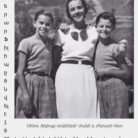
ե
ր
ա
ր
Ֆ
իլ
ի
պ
ը
ծ
ն
վ
ել
է
1
Մինու Ֆիլիպը որդիների՝ Ժանի և Ժերարի հետ
9