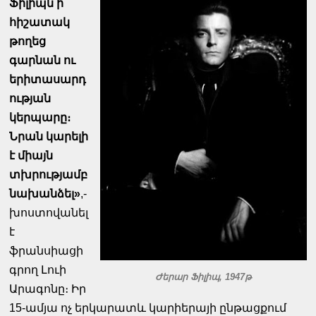
Ֆիլիպն ի
հիշատակ
թողեց
գարնան ու
երիտասարդ
ության
կերպարը։
Նրան կարելի
է միայն
տխրությամբ
նախանձել»
,-
խոստովանել
է
ֆրանսիացի
գրող Լուի
Ժերար Ֆիլիպ, 1947թ
Արագոնը։ Իր
15-ամյա ոչ երկարատև կարիերայի ընթացքում