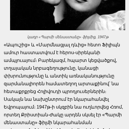
կադր «Պարմի մենաստանը» ֆիլմից, 1947թ
«Ապուշից» և «Մարմնացյալ դևից» հետո Ֆիլիպն
ամուր հաստատվում է հերոս-սիրեկանի
ամպլուայում։ Բարեկազմ, հպարտ կեցվածքով,
տղայական նրբագեղությունը, կանացի
փխրունությունը և անտիկ առնականությունը
զարմանալիորեն համատեղող արտաքինով՝ նա
հետաքրքրեց Հոլիվուդի պրոդյուսերներին։
Սակայն նա նախընտրում էր նկարահանվել
Եվրոպայում։ 1947թ-ի սկզբին նա ուղևորվեց Հռոմ,
որտեղ Քրիստիան-Ժակը արդեն սկսել էր «Պարմի
մենաստանը» ֆիլմի նկարահանման