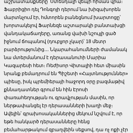
աշխատանքները՝ Ստենդալի վեպի հիման վրա։
Ֆաբրիցիո դել Դոնգոյի դերում նա խիզախորեն
մարտնչում էր, հմտորեն բանեցնում խարտոցը՝
խորտակելով Ֆարնեզե աշտարակի բանտախցի
վանդակաճաղերը, առանց վախի նշույլի ցած
իջնում ճոպանով (դուբլյոր չկար)՝ 18 մետր
բարձրությունից․․․ Նկարահանումների ժամանակ
նա մտերմանում է դերասանուհի Մարիա
Կազարեսի հետ։ Ռեժիսոր Վիտալիի հետ միասին
նրանք բեմադրում են Պիշետի «Հայտնություններ»
պիեսը, իսկ պրեմիերայի հաջորդ օրը բազմաթիվ
քննադատներ գրում են հին Էրոսի
փառահեղության ու գրավչության մասին, որ
ներթափանցել էր դերասանների խաղի մեջ։
Ավելին՝ գրախոսականներից մեկում նշվում է, որ
եթե հանկարծ դերասանները հենց
բեմահարթակում զբաղվեին սեքսով, դա ոչ ոքի չէր