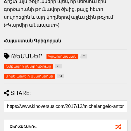
Ճիշտ այն թռչունների պես, որ մեռնում էին
գործարանի թունավոր ծխից, բայց հետո
սովորեցին և այդ կողմերով այլևս չէին թռչում
(«Կարմիր անապատ»):
Հայաստան Գրիգորյան
ԹԵՄԱՆԵՐ:
Գրախոսական
71
Խմբագրի ընտրությունը
75
Միքելանջելո Անտոնիոնի
14
SHARE:
ՁԵՐ ՃԱՇԱԿՈՎ