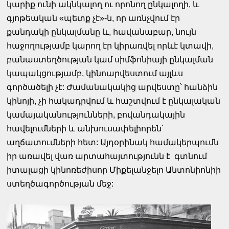
կարիք ունի ակնկալող ու որոնող ընկալողի, և
գյոթեական «պետք չէ»-ն, որ առնչվում էր
քանդակի ընկալմանը և, հավանաբար, նույն
հաջողությամբ կարող էր կիրառվել որևէ կտավի,
բանաստեղծության կամ սիմֆոնիայի ընկալման
կապակցությամբ, կինոարվեստում այլևս
գործածելի չէ: Ժամանակակից արվեստը՝ հանձին
կինոյի, չի հակադրվում և հաշտվում է ընկալական
կամայականությունների, բովանդակային
հավելումների և անխուսափելիորեն՝
աղճատումների հետ: Այդօրինակ համակերպումն
իր առավել վառ արտահայտությունն է գտնում
իտալացի կինոռեժիսոր Միքելանջելո Անտոնիոնիի
ստեղծագործության մեջ: