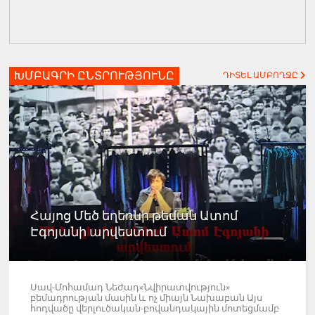
ԽՄԲԱԳՐԻ ԸՆՏՐՈՒԹՅՈՒՆԸ
ԴԻՏԵԼ ԱՄԲՈՂՋԸ
Հայոց Մեծ եղեռնի թեման Ատոմ
Էգոյանի արվեստում
Սավ-Մոհամադ Նեժադ«Նվիրատվություն»
բեմադրության մասին և ոչ միայն Նախաբան Այս
հոդվածը վերլուծական-բովանդակային մոտեցմամբ