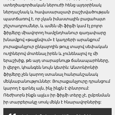
ստեղծագործական ներուժի հենց այդօրինակ
ներդաշնակ և հավասարաչափ բաշխվածության
պատճառով է, որ չկան իմաստային բացահայտ
շեշտադրումներ, և ամեն մի ֆիլմի կամ էլ բոլոր
ֆիլմերը միավորող համընդհանուր գաղափարը
խնամքով «թաքնվում» է կադրերի արանքում՝
յուրաքանչյուր ընկալողին թույլ տալով սեփական
ուղիներով մոտենալ իրեն և չունենալով ոչ մի
երաշխիք, թե այդ տարաբնույթ ճանապարհները,
ի վերջո, կհանգեն նույն կետին: Անտոնիոնիի
ֆիլմերը չեն կարող ստանալ հանրանշանակ
մեկնաբանություններ: Յուրաքանչյուրը դրանցում
կարող է գտնել այն, ինչ ինքն է փնտրում:
Ռեժիսորն ինքն այլևս իր ֆիլմի տերը չէ, ըմբռնման
իր տարբերակը սոսկ մեկն է հնարավորներից: