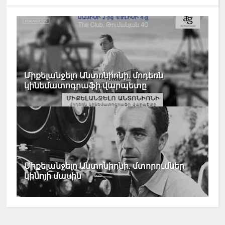
Միքելանջելո Անտոնիոնի. մոդեռն
կինեմատոգրաֆի վարպետը
Միքելանջելո Անտոնիոնի. մտորումներ
կինոյի մասին