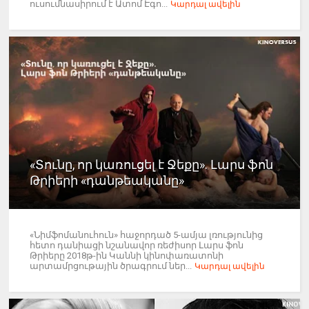
ուսումնասիրում է Ատոմ Էգո...
Կարդալ ավելին
«Տունը, որ կառուցել է Ջեքը». Լարս ֆոն
Թրիերի «դանթեականը»
«Նիմֆոմանուհուն» հաջորդած 5-ամյա լռությունից
հետո դանիացի նշանավոր ռեժիսոր Լարս ֆոն
Թրիերը 2018թ-ին Կաննի կինոփառատոնի
արտամրցութային ծրագրում ներ...
Կարդալ ավելին