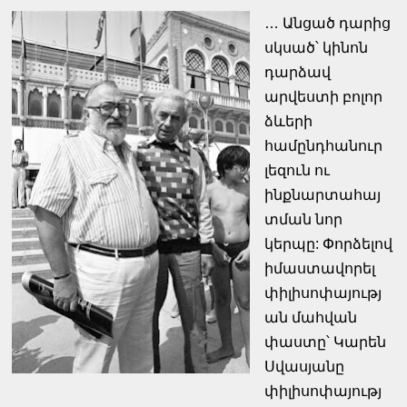
… Անցած դարից
սկսած՝ կինոն
դարձավ
արվեստի բոլոր
ձևերի
համընդհանուր
լեզուն ու
ինքնարտահայ
տման նոր
կերպը: Փորձելով
իմաստավորել
փիլիսոփայությ
ան մահվան
փաստը՝ Կարեն
Սվասյանը
փիլիսոփայությ