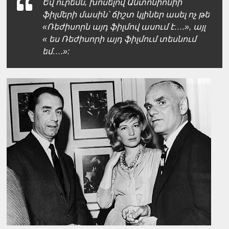
Եվ ուրեմն, խոսելով Անտոնիոնիի
ֆիլմերի մասին՝ ճիշտ կլիներ ասել ոչ թե
«Ռեժիսորն այդ ֆիլմով ասում է….», այլ
« ես Ռեժիսորի այդ ֆիլմում տեսնում
եմ….»: