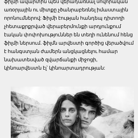
ֆիլմի ավարտին պես վերադառնալ սովորական
առօրյային ու միտքը չծանրաբեռնել իմաստային
որոնումներով: Ֆիլմի էության հանդեպ դիտողի
չհետաքրքրված վերաբերմունքի արդյունքում
էական փոփոխություններ են տեղի ունենում հենց
ֆիլմի ներսում. ֆիլմն արվեստի գործից վերածվում
է հանգստյան ժամերն անցկացնելու համար
նախատեսված զվարճանքի միջոցի,
կինոարվեստն էլ՝ կինոարտադրության: