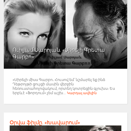
Ուիլյամ Սարոյան. «Սիրելի Գրետա
Գարբո»
«Սիրելի միսս Գարբո․ Հուսով եմ՝ նշմարել եք ինձ
Դեթրոյթի ցույցի մասին վերջին
հեռուստահոլովակում, որտեղ կոտրեցին գլուխս։ Ես
երբևէ «Ֆորդում» չեմ աշխ...
Կարդալ ավելին
Օրվա ֆիլմը. «Խավարում»