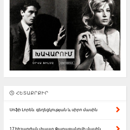
ՀԵՏԱՔՐՔԻՐ
Սոֆի Լորեն. գեղեցկության և սիրո մասին
17 հիշարժան փաստ Փարաջանովի մասին