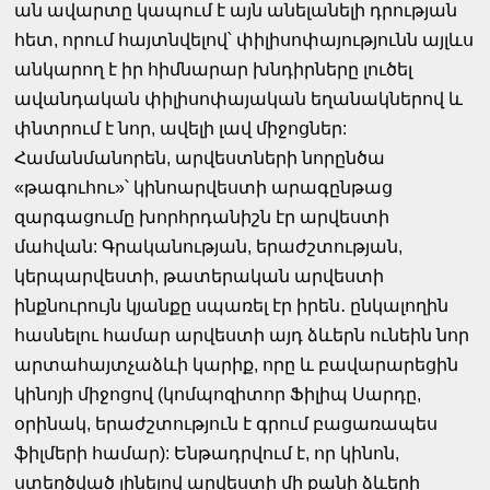
ան ավարտը կապում է այն անելանելի դրության
հետ, որում հայտնվելով՝ փիլիսոփայությունն այլևս
անկարող է իր հիմնարար խնդիրները լուծել
ավանդական փիլիսոփայական եղանակներով և
փնտրում է նոր, ավելի լավ միջոցներ:
Համանմանորեն, արվեստների նորընծա
«թագուհու»՝ կինոարվեստի արագընթաց
զարգացումը խորհրդանիշն էր արվեստի
մահվան: Գրականության, երաժշտության,
կերպարվեստի, թատերական արվեստի
ինքնուրույն կյանքը սպառել էր իրեն․ ընկալողին
հասնելու համար արվեստի այդ ձևերն ունեին նոր
արտահայտչաձևի կարիք, որը և բավարարեցին
կինոյի միջոցով (կոմպոզիտոր Ֆիլիպ Սարդը,
օրինակ, երաժշտություն է գրում բացառապես
ֆիլմերի համար): Ենթադրվում է, որ կինոն,
ստեղծված լինելով արվեստի մի քանի ձևերի