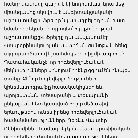
հանդիսատեսը գալիս է կինոդիտման, նրա մեջ
միանգամից սկսվում է անգիտակցականի
աշխատանքը․ Ֆրեյդը նկարագրել է դրան շատ
նման հոգեկան մի պրոցես՝ «կպչունության
աշխատանքը»։ Ֆրեյդը դա անվանում էր
«տարօրինակության աստիճան ծանոթ» և հենց
այդ պատճառով էլ սահմռկեցուցիչ մի ապրում։
Պատահական չէ, որ հոգեվերլուծական
մեկնությունները կինոյում իրենց զգում են ինչպես
տանը։ Չէ՞ որ հոգեվերլուծությունն ու
կինեմատոգրաֆը հասակակիցներ են․
պրոյեկտման, տեսարանի և տեսարանի
ընկալման հետ կապված բոլոր մեծաթիվ
երևույթներն ունեն իրենց հոգեվերլուծական
համանմանությունները։ Դեռևս Վալտեր
Բենիամինն է համադրել կինեմատոգրաֆիական
ու հոգեվերլուծական հետազոտությունները։