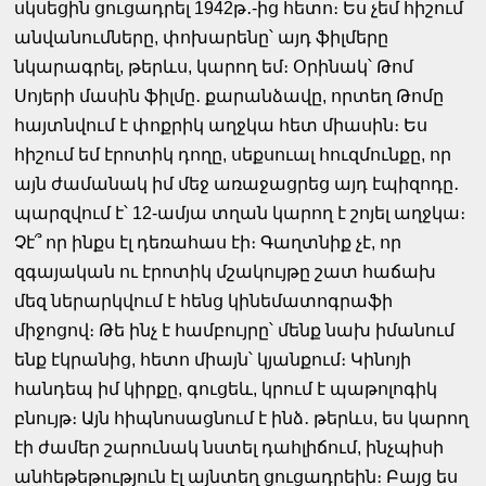
սկսեցին ցուցադրել 1942թ․-ից հետո։ Ես չեմ հիշում
անվանումները, փոխարենը՝ այդ ֆիլմերը
նկարագրել, թերևս, կարող եմ։ Օրինակ՝ Թոմ
Սոյերի մասին ֆիլմը․ քարանձավը, որտեղ Թոմը
հայտնվում է փոքրիկ աղջկա հետ միասին։ Ես
հիշում եմ էրոտիկ դողը, սեքսուալ հուզմունքը, որ
այն ժամանակ իմ մեջ առաջացրեց այդ էպիզոդը․
պարզվում է՝ 12-ամյա տղան կարող է շոյել աղջկա։
Չէ՞ որ ինքս էլ դեռահաս էի։ Գաղտնիք չէ, որ
զգայական ու էրոտիկ մշակույթը շատ հաճախ
մեզ ներարկվում է հենց կինեմատոգրաֆի
միջոցով։ Թե ինչ է համբույրը՝ մենք նախ իմանում
ենք էկրանից, հետո միայն՝ կյանքում։ Կինոյի
հանդեպ իմ կիրքը, գուցեև, կրում է պաթոլոգիկ
բնույթ։ Այն հիպնոսացնում է ինձ․ թերևս, ես կարող
էի ժամեր շարունակ նստել դահլիճում, ինչպիսի
անհեթեթություն էլ այնտեղ ցուցադրեին։ Բայց ես