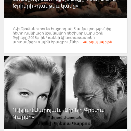
Թրիերի «դանթեականը»
«Նիմֆոմանուհուն» հաջորդած 5-ամյա լռությունից
հետո դանիացի նշանավոր ռեժիսոր Լարս ֆոն
Թրիերը 2018թ-ին Կաննի կինոփառատոնի
արտամրցութային ծրագրում ներ...
Կարդալ ավելին
Ուիլյամ Սարոյան. «Սիրելի Գրետա
Գարբո»