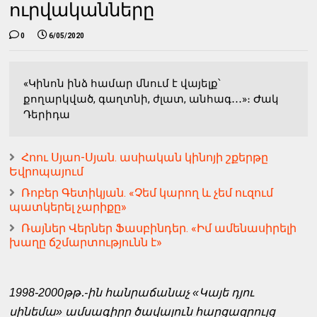
ուրվականները
0
6/05/2020
«Կինոն ինձ համար մնում է վայելք՝
քողարկված, գաղտնի, ժլատ, անհագ․․․»։ Ժակ
Դերիդա
Հոու Սյաո-Սյան. ասիական կինոյի շքերթը
Եվրոպայում
Ռոբեր Գետիկյան. «Չեմ կարող և չեմ ուզում
պատկերել չարիքը»
Ռայներ Վերներ Ֆասբինդեր. «Իմ ամենասիրելի
խաղը ճշմարտությունն է»
1998-2000թթ․-ին հանրաճանաչ «Կայե դյու
սինեմա» ամսագիրը ծավալուն հարցազրույց