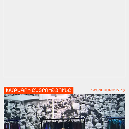
ԽՄԲԱԳՐԻ ԸՆՏՐՈՒԹՅՈՒՆԸ
ԴԻՏԵԼ ԱՄԲՈՂՋԸ