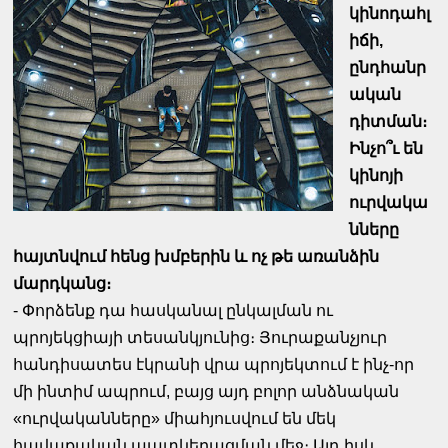
կինոդահլ
իճի,
ընդհանր
ական
դիտման։
Ինչո՞ւ են
կինոյի
ուրվակա
նները
հայտնվում հենց խմբերին և ոչ թե առանձին
մարդկանց։
- Փորձենք դա հասկանալ ընկալման ու
պրոյեկցիայի տեսանկյունից։ Յուրաքանչյուր
հանդիսատես էկրանի վրա պրոյեկտում է ինչ-որ
մի ինտիմ ապրում, բայց այդ բոլոր անձնական
«ուրվականները» միահյուսվում են մեկ
հավաքական պատկերացման մեջ։ Այդ իսկ