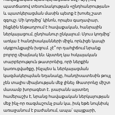
պատճառով տեսունակության «ընդհանրության»
և պատկերացման մասին պետք է խոսել շատ
զգույշ։ Մի կողմից՝ կինոն, որպես գաղափար,
ինքնին ենթադրում է հավաքական, հանրային
ներկայացում, ընդհանուր ընկալում։ Մյուս կողմից՝
առկա է հանդիսականների միջև որևիցե կապի
սկզբունքային խզում․ չէ՞ որ դահլիճում նրանք
բոլորը միայնակ են։ Այստեղ կա հսկայական
տարբերություն թատրոնից, որի ներքին
կառուցվածքը, ինչպես և ներկայացման
կազմակերպման եղանակը, հանդիսատեսին թույլ
չեն տալիս միայնության մեջ լինել։ Թատրոնը միշտ
մասամբ խորագետ է․ լսարանն այստեղ
համերաշխ է, նրանց հավաքական ներկայության
մեջ ինչ-որ ռազմաշունչ բան կա, իսկ եթե նույնիսկ
առաջանում է բաժանում, ապա՝ պայքարի,