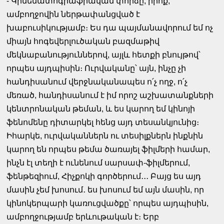
- Կինեմատոգրաֆիական փորձը, իրոք,
ամբողջովին ներթափանցված է
խաբուսիկությամբ։ Ես դա պայմանավորում եմ ոչ
միայն հոգեվերլուծական բազմաթիվ
մեկնաբանություններով, այլև հետքի բնույթով՝
որպես այդպիսին։ Ուրվականը՝ այն, ինչը չի
հանդիսանում վերջնականապես ո՛չ ողջ, ո՛չ
մեռած, հանդիսանում է իմ որոշ աշխատանքների
կենտրոնական թեման, և ես կարող եմ կինոյի
ֆենոմենը դիտարկել հենց այդ տեսանկյունից։
Իհարկե, ուրվականներն ու տեսիլքներն ինքնին
կարող են որպես թեմա ծառայել ֆիլմերի համար,
ինչն էլ տեղի է ունենում սարսափ-ֆիլմերում,
ֆենթեզիում, Հիչքոկի գործերում․․․ Բայց ես այդ
մասին չեմ խոսում․ ես խոսում եմ այն մասին, որ
կինոկերպարի կառուցվածքը՝ որպես այդպիսին,
ամբողջությամբ երևութական է։ Երբ