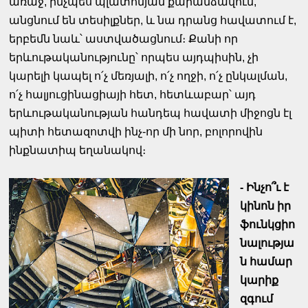
առաջ, ինչպես պլատոնյան քարանձավում,
անցնում են տեսիլքներ, և նա դրանց հավատում է,
երբեմն նաև՝ աստվածացնում։ Քանի որ
երևութականությունը՝ որպես այդպիսին, չի
կարելի կապել ո՛չ մեռյալի, ո՛չ ողջի, ո՛չ ընկալման,
ո՛չ հալյուցինացիայի հետ, հետևաբար՝ այդ
երևութականության հանդեպ հավատի միջոցն էլ
պիտի հետազոտվի ինչ-որ մի նոր, բոլորովին
ինքնատիպ եղանակով։
- Ինչո՞ւ է
կինոն իր
ֆունկցիո
նալությա
ն համար
կարիք
զգում