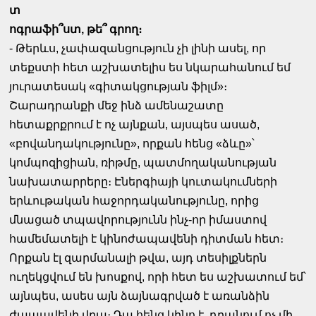
տ
ոգրաֆի՞ստ, թե՞ գրող։
- Թերևս, չափազանցություն չի լինի ասել, որ
տեքստի հետ աշխատելիս ես նկարահանում եմ
յուրատեսակ «գիտակցության ֆիլմ»։
Շարադրանքի մեջ ինձ ամենաշատը
հետաքրքրում է ոչ այնքան, այսպես ասած,
«բովանդակությունը», որքան հենց «ձևը»՝
կոմպոզիցիան, ռիթմը, պատմողականության
նախատարրերը։ Էներգիայի կուտակումների
երևութական հաջորդականությունը, որից
մնացած տպավորությունն ինչ-որ իմաստով
համեմատելի է կինոժապավենի դիտման հետ։
Որքան էլ զարմանալի թվա, այդ տեսիլքներն
ուղեկցվում են խոսքով, որի հետ ես աշխատում եմ՝
այնպես, ասես այն ձայնագրված է առանձին
ժապավենի վրա։ Դա հենց կինո է, դրանում ոչ մի