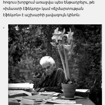
հոգուս խորքում առաջվա պես ենթադրելու, թե
«իմաստի էֆեկտը» կամ «ճշմարտության
էֆեկտն» է աշխարհի լավագույն կինոն։
-