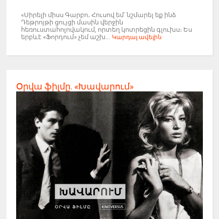
«Սիրելի միսս Գարբո․ Հուսով եմ՝ նշմարել եք ինձ
Դեթրոյթի ցույցի մասին վերջին
հեռուստահոլովակում, որտեղ կոտրեցին գլուխս։ Ես
երբևէ «Ֆորդում» չեմ աշխ...
Կարդալ ավելին
Օրվա ֆիլմը. «Խավարում»