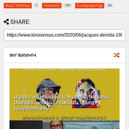
Ժակ Դերիդա
Կարևոր
Հարցազրույց
1
124
36
SHARE:
ՁԵՐ ՃԱՇԱԿՈՎ
Ակիրա Կուրոսավա և Գաբրիել Գարսիա
Մարկես. գրականության և կինոյի
խաչմերուկում