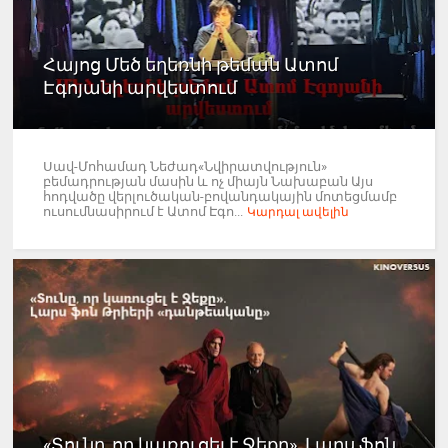
Հայոց Մեծ եղեռնի թեման Ատոմ
Էգոյանի արվեստում
Սավ-Մոհամադ Նեժադ«Նվիրատվություն»
բեմադրության մասին և ոչ միայն Նախաբան Այս
հոդվածը վերլուծական-բովանդակային մոտեցմամբ
ուսումնասիրում է Ատոմ Էգո...
Կարդալ ավելին
«Տունը, որ կառուցել է Ջեքը». Լարս ֆոն