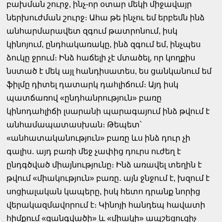
բախման շուրջ, ինչ-որ օտար մեկի միջավայր
ներխուժման շուրջ։ Ահա թե ինչու եմ երբեմն ինձ
անհարմարավետ զգում թատրոնում, իսկ
կինոյում, ընդհակառակը, ինձ զգում եմ, ինչպես
ձուկը ջրում։ Ինձ հաճելի չէ մտածել, որ կողքիս
նստած է մեկ այլ հանդիսատես, ես ցանկանում եմ
ֆիլմը դիտել դատարկ դահլիճում։ Այդ իսկ
պատճառով «ընդհանրություն» բառը
կինոդահլիճի լսարանի պարագայում ինձ թվում է
անհամապատասխան։ Թեպետ՝
«անհատականություն» բառը ևս ինձ դուր չի
գալիս․ այդ բառի մեջ չափից դուրս ուժեղ է
ընդգծված միայնությունը։ Ինձ առավել տեղին է
թվում «միակություն» բառը․ այն ջնջում է, խզում է
սոցիալական կապերը, իսկ հետո դրանք նորից
վերակազմավորում է։ Կինոյի հանդեպ հավատի
հիմքում «զանգվածի» և «միակի» ապշեցուցիչ