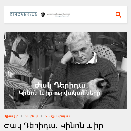
Գլխավոր
Կարևոր
Անուշ Բաբայան
Ժակ Դերիդա․ Կինոն և իր