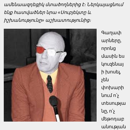
ամենաազդեցիկ մտածողներից է։ Ներկայացնում
ենք հատվածներ նրա «Սուբյեկտը և
իշխանությունը» աշխատությունից։
Գաղափ
արները,
որոնց
մասին ես
կուզենայ
ի խոսել,
չեն
փոխարի
նում ո՛չ
տեսությա
նը, ո՛չ
մեթոդաբ
անության