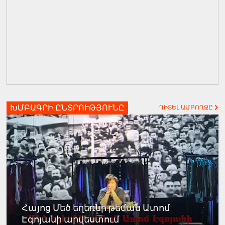
ԽՄԲԱԳՐԻ ԸՆՏՐՈՒԹՅՈՒՆԸ
ԴԻՏԵԼ ԱՄԲՈՂՋԸ
Հայոց Մեծ եղեռնի թեման Ատոմ
Էգոյանի արվեստում