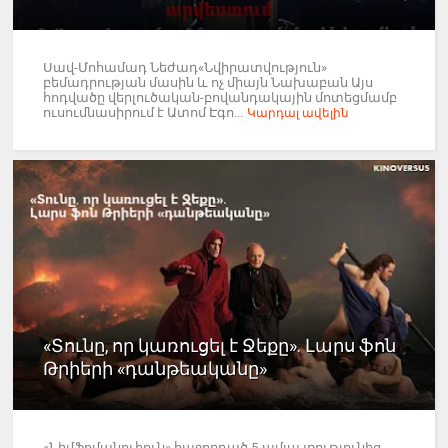
Սավ-Մոհամադ Նեժադ«Նվիրատվություն»
բեմադրության մասին և ոչ միայն Նախաբան Այս
հոդվածը վերլուծական-բովանդակային մոտեցմամբ
ուսումնասիրում է Ատոմ Էգո...
Կարդալ ավելին
«Տունը, որ կառուցել է Ջեքը». Լարս ֆոն
Թրիերի «դանթեականը»
«Նիմֆոմանուհուն» հաջորդած 5-ամյա լռությունից