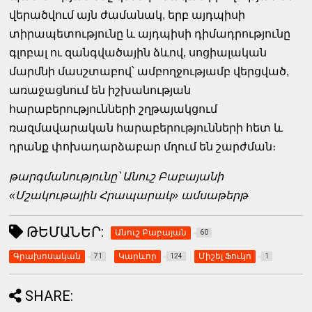
վերածվում այն ժամանակ, երբ այդպիսի
տիրապետությունը և այդպիսի դիմադրությունը
գլոբալ ու զանգվածային ձևով, սոցիալական
մարմնի մասշտաբով՝ ամբողջությամբ վերցված,
առաջացնում են իշխանության
հարաբերությունների շղթայակցում
ռազմավարական հարաբերությունների հետ և
դրանք փոխադարձաբար մղում են շարժման։
թարգմանությունը՝ Անուշ Բաբայանի
«Մշակութային Հրապարակ» ամսաթերթ
ԹԵՄԱՆԵՐ:
Անուշ Բաբայան
60
Գրախոսական
Կարևոր
Միշել Ֆուկո
71
124
1
SHARE: