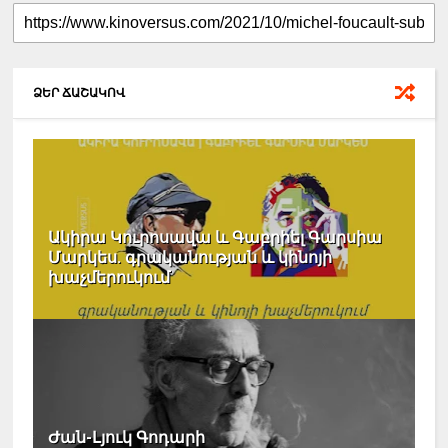
ՁԵՐ ՃԱՇԱԿՈՎ
Ակիրա Կուրոսավա և Գաբրիել Գարսիա
Մարկես. գրականության և կինոյի
խաչմերուկում
Ժան-Լյուկ Գոդարի