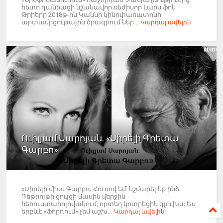
հետո դանիացի նշանավոր ռեժիսոր Լարս ֆոն
Թրիերը 2018թ-ին Կաննի կինոփառատոնի
արտամրցութային ծրագրում ներ...
Կարդալ ավելին
Ուիլյամ Սարոյան. «Սիրելի Գրետա
Գարբո»
«Սիրելի միսս Գարբո․ Հուսով եմ՝ նշմարել եք ինձ
Դեթրոյթի ցույցի մասին վերջին
հեռուստահոլովակում, որտեղ կոտրեցին գլուխս։ Ես
երբևէ «Ֆորդում» չեմ աշխ...
Կարդալ ավելին