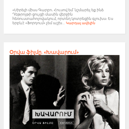
«Սիրելի միսս Գարբո․ Հուսով եմ՝ նշմարել եք ինձ
Դեթրոյթի ցույցի մասին վերջին
հեռուստահոլովակում, որտեղ կոտրեցին գլուխս։ Ես
երբևէ «Ֆորդում» չեմ աշխ...
Կարդալ ավելին
Օրվա ֆիլմը. «Խավարում»