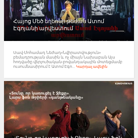
Հայոց Մեծ եղեռնի թեման Ատոմ
Էգոյանի արվեստում
Սավ-Մոհամադ Նեժադ«Նվիրատվություն»
բեմադրության մասին և ոչ միայն Նախաբան Այս
հոդվածը վերլուծական-բովանդակային մոտեցմամբ
ուսումնասիրում է Ատոմ Էգո...
Կարդալ ավելին