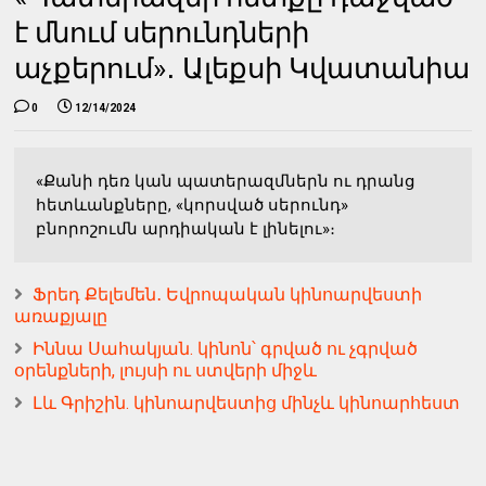
է մնում սերունդների
աչքերում»․ Ալեքսի Կվատանիա
0
12/14/2024
«Քանի դեռ կան պատերազմներն ու դրանց
հետևանքները, «կորսված սերունդ»
բնորոշումն արդիական է լինելու»։
Ֆրեդ Քելեմեն․ Եվրոպական կինոարվեստի
առաքյալը
Իննա Սահակյան. կինոն՝ գրված ու չգրված
օրենքների, լույսի ու ստվերի միջև
Լև Գրիշին. կինոարվեստից մինչև կինոարհեստ