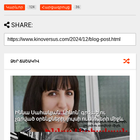
Կարևոր
Հարցազրույց
124
36
SHARE:
ՁԵՐ ՃԱՇԱԿՈՎ
Իննա Սահակյան. կինոն՝ գրված ու
չգրված օրենքների, լույսի ու ստվերի միջև