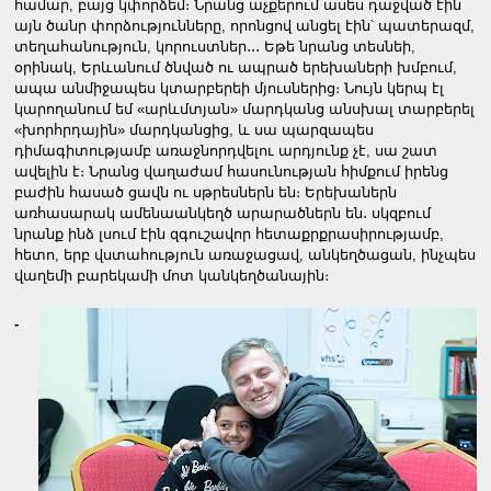
համար, բայց կփորձեմ։ Նրանց աչքերում ասես դաջված էին
այն ծանր փորձությունները, որոնցով անցել էին՝ պատերազմ,
տեղահանություն, կորուստներ․․․ Եթե նրանց տեսնեի,
օրինակ, Երևանում ծնված ու ապրած երեխաների խմբում,
ապա անմիջապես կտարբերեի մյուսներից։ Նույն կերպ էլ
կարողանում եմ «արևմտյան» մարդկանց անսխալ տարբերել
«խորհրդային» մարդկանցից, և սա պարզապես
դիմագիտությամբ առաջնորդվելու արդյունք չէ, սա շատ
ավելին է։ Նրանց վաղաժամ հասունության հիմքում իրենց
բաժին հասած ցավն ու սթրեսներն են։ Երեխաներն
առհասարակ ամենաանկեղծ արարածներն են․ սկզբում
նրանք ինձ լսում էին զգուշավոր հետաքրքրասիրությամբ,
հետո, երբ վստահություն առաջացավ, անկեղծացան, ինչպես
վաղեմի բարեկամի մոտ կանկեղծանային։
-