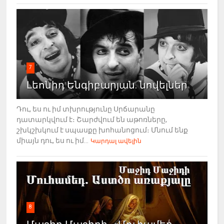
7
Լեոնիդ Ենգիբարյան. նովելներ
Դու, ես ու իմ տխրությունը Սրճարանը
դատարկվում է։ Շարժվում են աթոռները,
շխկշխկում է սպասքը խոհանոցում։ Մնում ենք
միայն դու, ես ու իմ...
Կարդալ ավելին
8