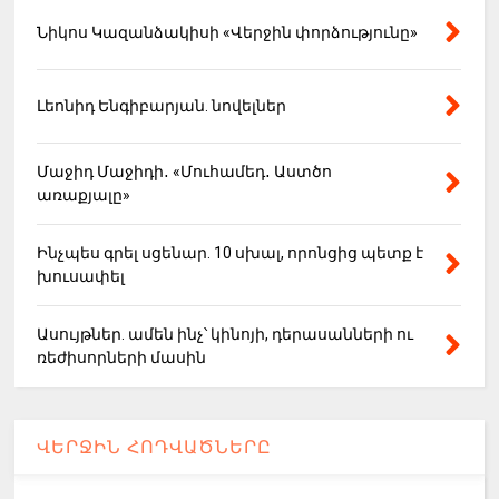
Նիկոս Կազանձակիսի «Վերջին փորձությունը»
Լեոնիդ Ենգիբարյան. նովելներ
Մաջիդ Մաջիդի․ «Մուհամեդ․ Աստծո
առաքյալը»
Ինչպես գրել սցենար. 10 սխալ, որոնցից պետք է
խուսափել
Ասույթներ. ամեն ինչ՝ կինոյի, դերասանների ու
ռեժիսորների մասին
ՎԵՐՋԻՆ ՀՈԴՎԱԾՆԵՐԸ