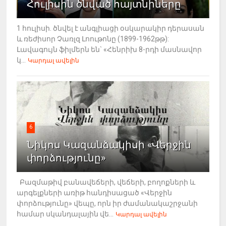
Հուլիսին ծնված հայտնիները
1 հուլիսի. ծնվել է անգլիացի օսկարակիր դերասան
և ռեժիսոր Չառլզ Լոութոնը (1899-1962թթ):
Լավագույն ֆիլմերն են` «Հենրիխ 8-րդի մասնավոր
կ...
Կարդալ ավելին
6
Նիկոս Կազանձակիսի «Վերջին
փորձությունը»
Բազմաթիվ բանավեճերի, վեճերի, բողոքների և
արգելքների առիթ հանդիսացած «Վերջին
փորձությունը» վեպը, որն իր ժամանակաշրջանի
համար սկանդալային վե...
Կարդալ ավելին