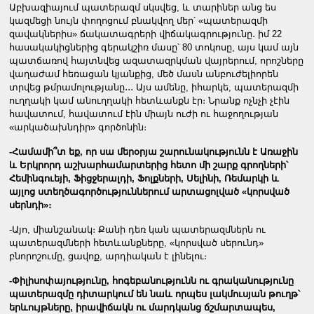
Աբխազիայում պատերազմ սկսվեց, և տարիներ անց ես
կազմեցի նույն փողոցում բնակվող մեր՝ «պատերազմի
զավակներիս» ճակատագրերի վիճակագրությունը․ իմ 22
հասակակիցներից գերակշիռ մասը՝ 80 տոկոսը, այս կամ այն
պատճառով հայտնվեց ազատազրկման վայրերում, որոշները
վաղաժամ հեռացան կյանքից, մեծ մասն անբուժելիորեն
տրվեց թմրամոլությանը․․․ Այս ամենը, իհարկե, պատերազմի
ուղղակի կամ անուղղակի հետևանքն էր։ Նրանք ոչնչի չէին
հավատում, հավատում էին միայն ուժի ու հաջողության
«արկածախնդիր» գործոնին։
-Համամի՞տ եք, որ սա մերօրյա շարունակությունն է Առաջին
և Երկրորդ աշխարհամարտերից հետո մի շարք գրողների՝
Հեմինգուեյի, Ֆիցջերալդի, Ֆոլքների, Սելինի, Ռեմարկի և
այլոց ստեղծագործություններում արտացոլված «կորսված
սերնդի»։
-Այո, միանշանակ։ Քանի դեռ կան պատերազմներն ու
պատերազմների հետևանքները, «կորսված սերունդ»
բնորոշումը, ցավոք, արդիական է լինելու։
-Փիլիսոփայությունը, հոգեբանությունն ու գրականությունը
պատերազմը դիտարկում են նաև որպես լակմուսյան թուղթ՝
երևույթները, իրավիճակն ու մարդկանց ճշմարտապես,