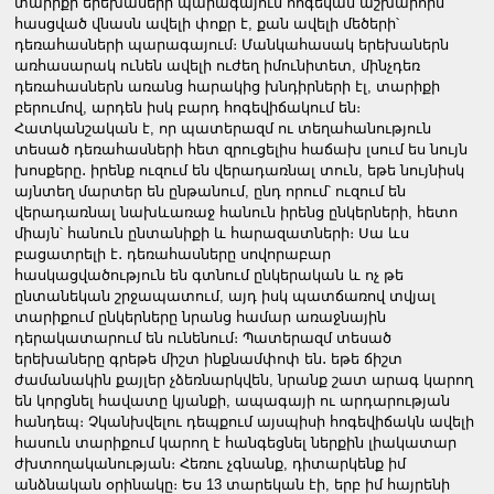
տարիքի երեխաների պարագայում հոգեկան աշխարհին
հասցված վնասն ավելի փոքր է, քան ավելի մեծերի՝
դեռահասների պարագայում։ Մանկահասակ երեխաներն
առհասարակ ունեն ավելի ուժեղ իմունիտետ, մինչդեռ
դեռահասներն առանց հարակից խնդիրների էլ, տարիքի
բերումով, արդեն իսկ բարդ հոգեվիճակում են։
Հատկանշական է, որ պատերազմ ու տեղահանություն
տեսած դեռահասների հետ զրուցելիս հաճախ լսում ես նույն
խոսքերը․ իրենք ուզում են վերադառնալ տուն, եթե նույնիսկ
այնտեղ մարտեր են ընթանում, ընդ որում՝ ուզում են
վերադառնալ նախևառաջ հանուն իրենց ընկերների, հետո
միայն՝ հանուն ընտանիքի և հարազատների։ Սա ևս
բացատրելի է․ դեռահասները սովորաբար
հասկացվածություն են գտնում ընկերական և ոչ թե
ընտանեկան շրջապատում, այդ իսկ պատճառով տվյալ
տարիքում ընկերները նրանց համար առաջնային
դերակատարում են ունենում։ Պատերազմ տեսած
երեխաները գրեթե միշտ ինքնամփոփ են․ եթե ճիշտ
ժամանակին քայլեր չձեռնարկվեն, նրանք շատ արագ կարող
են կորցնել հավատը կյանքի, ապագայի ու արդարության
հանդեպ։ Չկանխվելու դեպքում այսպիսի հոգեվիճակն ավելի
հասուն տարիքում կարող է հանգեցնել ներքին լիակատար
ժխտողականության։ Հեռու չգնանք, դիտարկենք իմ
անձնական օրինակը։ Ես 13 տարեկան էի, երբ իմ հայրենի