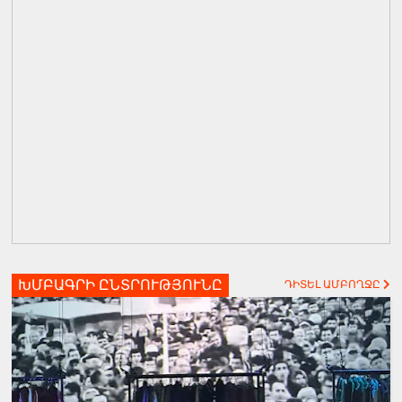
ԽՄԲԱԳՐԻ ԸՆՏՐՈՒԹՅՈՒՆԸ
ԴԻՏԵԼ ԱՄԲՈՂՋԸ