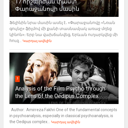
17 հիշարժան փաստ
Փարաջանովի մասին
Ֆելինին նրա մասին ասել է․ «Փարաջանովը «Նռան
գույնը» ֆիլմով մի քանի տասնամյակ առաջ մղեց
կինոն»։ Երբ նա վախճանվեց, Երևան ուղարկվեց մի
հուզ...
Կարդալ ավելին
3
Analysis of the Film Psycho through
the Lens of the Oedipus Complex
Author: Amirreza Fakhri One of the fundamental concepts
in psychoanalysis, especially in classical psychoanalysis, is
the Oedipus complex...
Կարդալ ավելին