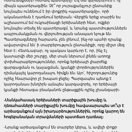
հետևանքների հստակ պատկերը։ Եվ սա վերաբերում է ոչ
միայն պատերազմին։ Չէ՞ որ յուրաքանչյուր ընտանիք
նույնպես ունենում է իր փոքրիկ «պատերազմը», որի
ականատեսն է դառնում երեխան։ Վերջին երեք տարին ես
աշխատում եմ ուկրաինացի երեխաների հետ, ովքեր
նույնպես տեսել են պատերազմ, և նրանց պատմություններն
ապրումակցման ու վերլուծության անսպառ նյութ են։
Պատերազմները հարատև չեն լինում, ինչ-որ պահի դրանք
ավարտվում են՝ ի տարբերություն ընտանիքի, որը միշտ մեզ
հետ է։ Հետևաբար, ոչ պակաս կարևոր է, որ, ինչ էլ
կատարվի մեր շուրջը, մեր տան ներսում լինեն առողջ
փոխհարաբերություններ, որոնք երեխայի լիարժեք
զարգացման ու կայացման, կյանքի փորձություններին
դիմակայել կարողանալու հիմքն են։ Այո՛, հիշողությունից
ոչինչ հնարավոր չէ իսպառ ջնջել։ Պարզապես պետք է
կարողանաս խնդիրն այնպես կարգավորել, որ երեխայի
կյանքի հետագա բնականոն ընթացքին ոչինչ չխանգարի։
-Մանկահասակ երեխաների տարիքային խումբը և
դեռահասների տարիքային խումբը հավասարապես սո՞ւր է
արձագանքում այն իրադարձություններին, որոնք կարող են
հոգեբանական տրավմաների պատճառ դառնալ։
-Նրանք արձագանքում են տարբեր կերպ, և ավելի փոքր