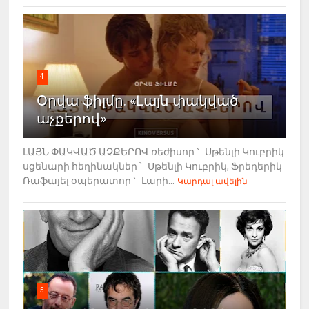
4
Օրվա ֆիլմը. «Լայն փակված
աչքերով»
ԼԱՅՆ ՓԱԿՎԱԾ ԱՉՔԵՐՈՎ ռեժիսոր ՝ Սթենլի Կուբրիկ
սցենարի հեղինակներ ՝ Սթենլի Կուբրիկ, Ֆրեդերիկ
Ռաֆայել օպերատոր ՝ Լարի...
Կարդալ ավելին
5