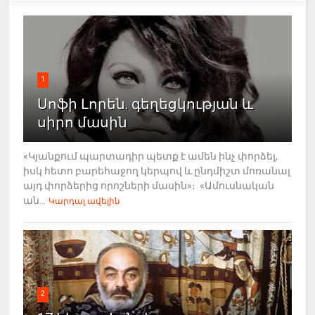
1
Սոֆի Լորեն. գեղեցկության և
սիրո մասին
«Կյանքում պարտադիր պետք է ամեն ինչ փորձել,
իսկ հետո բարեհաջող կերպով և ընդմիշտ մոռանալ
այդ փորձերից որոշների մասին»։ «Ամուսնական
ան...
Կարդալ ավելին
2