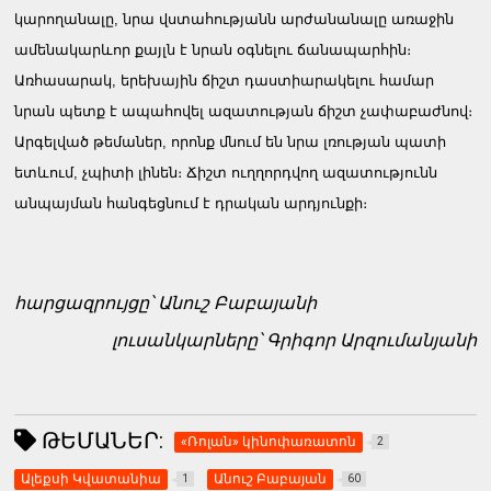
կարողանալը, նրա վստահությանն արժանանալը առաջին
ամենակարևոր քայլն է նրան օգնելու ճանապարհին։
Առհասարակ, երեխային ճիշտ դաստիարակելու համար
նրան պետք է ապահովել ազատության ճիշտ չափաբաժնով։
Արգելված թեմաներ, որոնք մնում են նրա լռության պատի
ետևում, չպիտի լինեն։ Ճիշտ ուղղորդվող ազատությունն
անպայման հանգեցնում է դրական արդյունքի։
հարցազրույցը՝ Անուշ Բաբայանի
լուսանկարները՝ Գրիգոր Արզումանյանի
ԹԵՄԱՆԵՐ:
«Ռոլան» կինոփառատոն
2
Ալեքսի Կվատանիա
Անուշ Բաբայան
1
60