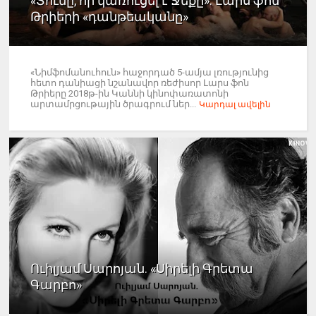
«Տունը, որ կառուցել է Ջեքը». Լարս ֆոն
Թրիերի «դանթեականը»
«Նիմֆոմանուհուն» հաջորդած 5-ամյա լռությունից
հետո դանիացի նշանավոր ռեժիսոր Լարս ֆոն
Թրիերը 2018թ-ին Կաննի կինոփառատոնի
արտամրցութային ծրագրում ներ...
Կարդալ ավելին
Ուիլյամ Սարոյան. «Սիրելի Գրետա
Գարբո»