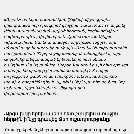
«Ռոլան» մանկապատանեկան ֆիլմերի միջազգային
կինոփառատոնի հրավերով վերջերս Հայաստան էր այցելել
լեհաստանաբնակ ճանաչված հոգեբան, էքզիստենցիալ
հոգեթերապևտ, փիլիսոփա և մշակութաբան Ալեքսի
Կվատանիան։ Սա նրա առաջին այցելությունը չէր․ այս
անգամ այցի նպատակը ոչ միայն «Ռոլան» կինոփառատոնի
հոբելյանական՝ 20-րդ միջոցառմանը մասնակցելն էր, այլև
Արցախից տեղահանված երեխաների հետ սեանս-
հանդիպում անցկացնելը։ Ալեքսի Կվատանիայի հետ զրույցը,
սակայն, հնարավոր չէր սահմանափակել 2-3 հարցի
տիրույթում, քանի որ այդ հարցերն անխուսափելիորեն
պիտի ուղղորդեին դեպի այլ թեմաներ՝ պատերազմներ, նոր
աշխարհ, միջանձնային ու միջազգային
փոխհարաբերություններ․․․
-Արցախցի երեխաների հետ շփվելիս առաջին
հերթին ի՞նչը գրավեց Ձեր ուշադրությունը։
-Բառերը երբեմն չեն բավարարում զգացածն արտահայտելու