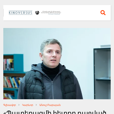
Գլխավոր
Կարևոր
Անուշ Բաբայան
«Պատերազմի հետքը դաջված