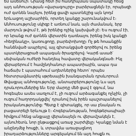
եմ ամենուր։ Նրանց հետ իմ հանդիպման նպատակը հենց
այդ անհուսության «վարագույրը» բարձրացնելն էր, որպեսզի
ուժ գտնեն նայելու իրենց ցավի պատնեշից այն կողմ
երևացող աշխարհին, որտեղ կյանքը շարունակվում է։
Անհուսությունը սկիզբ է առնում նաև այն ժամանակ, երբ
մարդուն թվում է, թե իրենից ոչինչ կախված չէ։ Ես ուզում էի,
որ նրանք ուժ գտնեն վերստին դառնալու իրենց իսկ կյանքի
«հեղինակը», կառուցողը, բարեփոխողը։ Ոչ թե հոսանքին
հանձնված ապրելով, այլ գիտակցված գործելով ու իրենց
պատկերացրած ապագան ծրագրելով։ Կարճ ասած՝
սեփական ուժերի հանդեպ հավատը վերականգնած։ Ինչ
վերաբերում է համընդհանուր ապատիային, ապա դա
հաճախ է պատահում աղետներից հետո՝ որպես
հետտրավմատիկ սթրեսային խանգարման դրսևորում։
Թվացյալ անհոգությունը, անտարբերությունը ևս այդ
դրսևորումներից են։ Երբ մարդը մեծ ցավ է զգում, նա
հոգեպես ասես սառչում է, չի ուզում արձագանքել ոչնչին, չի
ուզում հաղորդակցվել՝ դրանով իսկ իրեն պաշտպանելով
իրականությունից։ Պետք է գիտակցել, որ սա բնական ու
բացատրելի երևույթ է։ Հոգեբանության, հոգեթերապիայի
հիմքում հենց անցյալը վերանայելն ու վերամշակելն է,
այնուհետև նոր ընթացքով առաջ շարժվելը։
Կյանքը նման է
անընդմեջ հոսքի, և տրավմա առաջացնող
իրադարձությունները արգելակում են այդ հոսքն ու