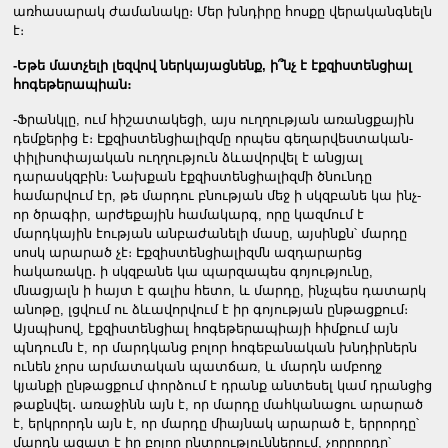
առհասարակ ժամանակը։ Մեր խնդիրը հոսքը վերականգնելն
է։
-Եթե մատչելի լեզվով ներկայացնենք, ի՞նչ է էքզիստենցիալ
հոգեթերապիան։
-Ֆրանկլը, ում հիշատակեցի, այս ուղղության առանցքային
դեմքերից է։ Էքզիստենցիալիզմը որպես գեղարվեստական-
փիլիսոփայական ուղղություն ձևավորվել է անցյալ
դարասկզբին։ Նախքան էքզիստենցիալիզմի ծնունդը
համարվում էր, թե մարդու բնության մեջ ի սկզբանե կա ինչ-
որ ծրագիր, արժեքային համակարգ, որը կազմում է
մարդկային էության անբաժանելի մասը, այսինքն՝ մարդը
սոսկ արարած չէ։ Էքզիստենցիալիզմն ազդարարեց
հակառակը․ ի սկզբանե կա պարզապես գոյությունը,
մնացյալն ի հայտ է գալիս հետո, և մարդը, ինչպես դատարկ
անոթը, լցվում ու ձևավորվում է իր գոյության ընթացքում։
Այսպիսով, էքզիստենցիալ հոգեթերապիայի հիմքում այն
պնդումն է, որ մարդկանց բոլոր հոգեբանական խնդիրներն
ունեն չորս արմատական պատճառ, և մարդն ամբողջ
կյանքի ընթացքում փորձում է դրանք անտեսել կամ դրանցից
թաքնվել․ առաջինն այն է, որ մարդը մահկանացու արարած
է, երկրորդն այն է, որ մարդը միայնակ արարած է, երրորդը՝
մարդն ազատ է իր բոլոր ընտրություններում, չորրորդը՝