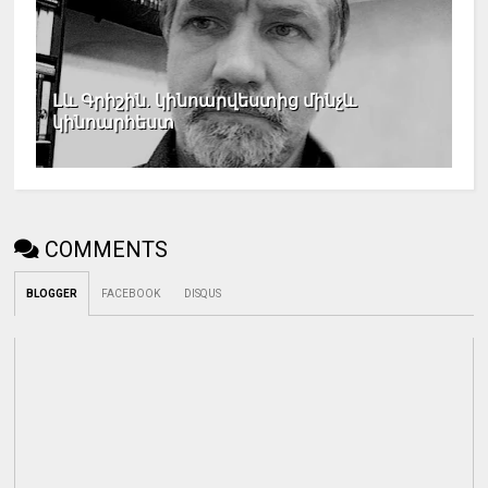
Լև Գրիշին. կինոարվեստից մինչև
կինոարհեստ
COMMENTS
BLOGGER
FACEBOOK
DISQUS