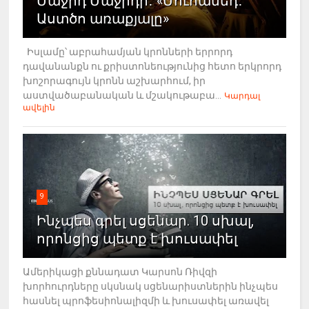
Մաջիդ Մաջիդի․ «Մուհամեդ․
Աստծո առաքյալը»
Իսլամը՝ աբրահամյան կրոնների երրորդ
դավանանքն ու քրիստոնեությունից հետո երկրորդ
խոշորագույն կրոնն աշխարհում, իր
աստվածաբանական և մշակութաբա...
Կարդալ
ավելին
9
Ինչպես գրել սցենար. 10 սխալ,
որոնցից պետք է խուսափել
Ամերիկացի քննադատ Կարսոն Ռիվզի
խորհուրդները սկսնակ սցենարիստներին ինչպես
հասնել պրոֆեսիոնալիզմի և խուսափել առավել