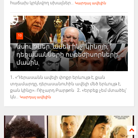
հաճախ կրկնվող սխալներ...
Կարդալ ավելին
10
Ասույթներ. ամեն ինչ՝ կինոյի,
դերասանների ու ռեժիսորների
մասին
1․ «Դերասանն ավելի փոքր երևույթ է, քան
տղամարդը, դերասանուհին ավելի մեծ երևույթ է,
քան կինը»։ Ռիչարդ Բարթոն 2․ «Երբեք չեմ մտածել՝
կն...
Կարդալ ավելին